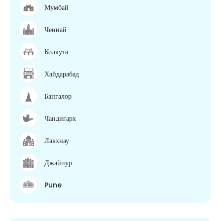
Мумбай
Ченнай
Колкута
Хайдарабад
Бангалор
Чандигарх
Лакхнау
Джайпур
Pune