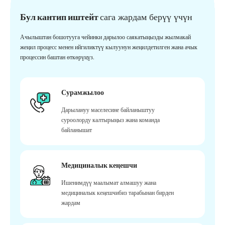
Бул кантип иштейт
сага жардам берүү үчүн
Ачылыштан бошотууга чейинки дарылоо саякатыңызды жылмакай
жеңил процесс менен ийгиликтүү кылуунун жеңилдетилген жана ачык
процессин баштан өткөрүңүз.
Сурамжылоо
Дарылануу маселесине байланыштуу
суроолорду калтырыңыз жана команда
байланышат
Медициналык кеңешчи
Ишенимдүү маалымат алмашуу жана
медициналык кеңешчибиз тарабынан бирден
жардам