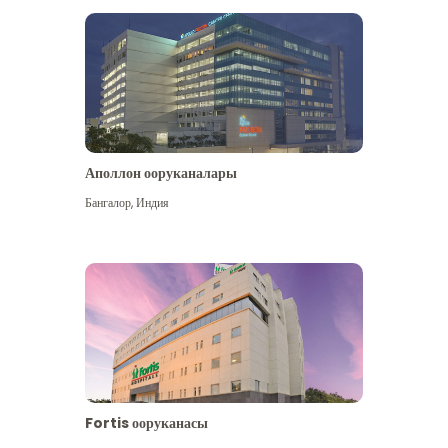
Аполлон ооруканалары
Көбүрөөк көрүү
Бангалор
,
Индия
Fortis ооруканасы