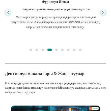
Фурканул Ислам
Бөйрөктү трансплантациялоо үчүн Бангладештен
Мен бөйрөгүмдүн оорусунан ар кандай дарыларды ала алам деп
үмүттөнгөн элем. Алланын ырайымы менен GoMedii менен жолугуп,
алар менен байланышкандан кийин гана болду.
Ден соолук макалалары
& Жаңыртуулар
Жашооңузду дени сак жана жакшыраак кылуу үчүн дарылоо, жол-жоболор,
шарттар жана башка тиешелүү талаптарга байланыштуу акыркы маалымат менен
кабардар болуп туруңуз.