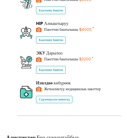
Баалоону баштоо
HIP
Алмаштыруу
*
Пакеттин башталышы
$4000
Баалоону баштоо
ЭКУ
Дарылоо
*
Пакеттин башталышы
$3200
Баалоону баштоо
Изилдөө
көбүрөөк
Жеткиликтүү медициналык пакеттер
Сурамжылоо жөнөтүү
Адистиктер
Биз сунуштайбыз