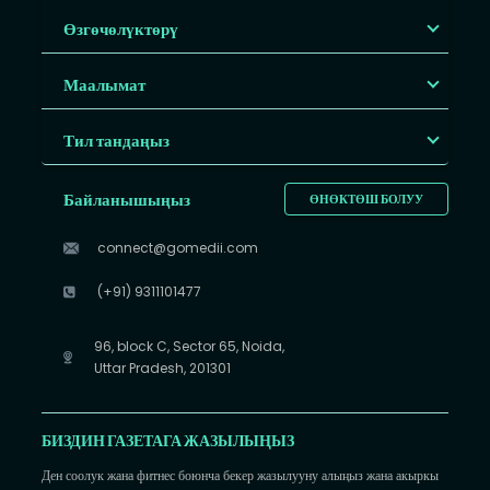
Өзгөчөлүктөрү
Маалымат
Тил тандаңыз
Байланышыңыз
ӨНӨКТӨШ БОЛУУ
connect@gomedii.com
(+91) 9311101477
96, block C, Sector 65, Noida,
Uttar Pradesh, 201301
БИЗДИН ГАЗЕТАГА ЖАЗЫЛЫҢЫЗ
Ден соолук жана фитнес боюнча бекер жазылууну алыңыз жана акыркы