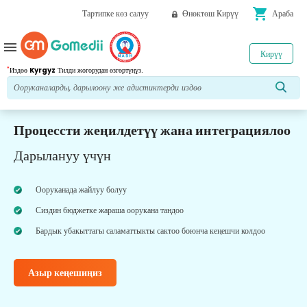
shopping_cart
Тартипке көз салуу
Өнөктөш Кирүү
Араба
menu
Кирүү
*
Издөө
Kyrgyz
Тилди жогорудан өзгөртүңүз.
Процессти жеңилдетүү жана интеграциялоо
Дарылануу үчүн
Ооруканада жайлуу болуу
Сиздин бюджетке жараша оорукана тандоо
Бардык убакыттагы саламаттыкты сактоо боюнча кеңешчи колдоо
Азыр кеңешиңиз