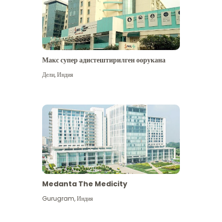
Макс супер адистештирилген оорукана
Дели
,
Индия
Medanta The Medicity
Gurugram
,
Индия