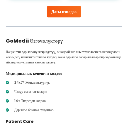
Дагы изилдөө
GoMedii
Өзгөчөлүктөрү
Пациентти дарылоону жеңилдетүү, ошондой эле аны технологияга негизделген
чечимдер, пациентти тейлөө тутуму жана дарылоо сапарынын ар бир кадамында
айкындуулук менен камсыз кылуу.
Медициналык кеңешчи колдоо
24x7* Жеткиликтүүлүк
Чалуу жана чат колдоо
14+ Тилдерди колдоо
Дарылоо боюнча сунуштар
Patient Care