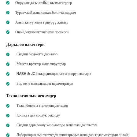
Ооруканадагы атайын кызматкерлер
Турак-жай жана саякат боюнча жардам
Алып кетүү жана түшүрүү жайлар
Оңой документтештирүү процесси
Дарылоо пакеттери
Сиздин бюджетте дарылоо
Мыкты врачтар жана хирургдар
NABH & JCI аккредитацияланган ооруканалары
Бир нече консультация параметрлери
Технологиялык чечимдер
Талап боюнча видеоконсультация
Коопсуз ден соолук рекорду
Сиздин дарылоону көзөмөлдөө жана пландаштыруу
Лабораториялык тесттерди тапшырыңыз жана дары-дармектерди онлайн