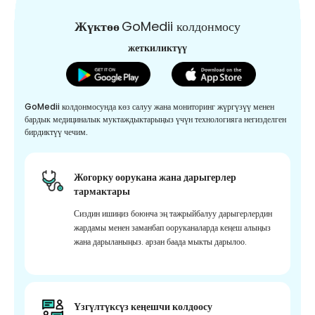
Жүктөө
GoMedii колдонмосу
жеткиликтүү
GoMedii колдонмосунда көз салуу жана мониторинг жүргүзүү менен
бардык медициналык муктаждыктарыңыз үчүн технологияга негизделген
бирдиктүү чечим.
Жогорку оорукана жана дарыгерлер
тармактары
Сиздин ишиңиз боюнча эң тажрыйбалуу дарыгерлердин
жардамы менен заманбап ооруканаларда кеңеш алыңыз
жана дарыланыңыз. арзан баада мыкты дарылоо.
Үзгүлтүксүз кеңешчи колдоосу