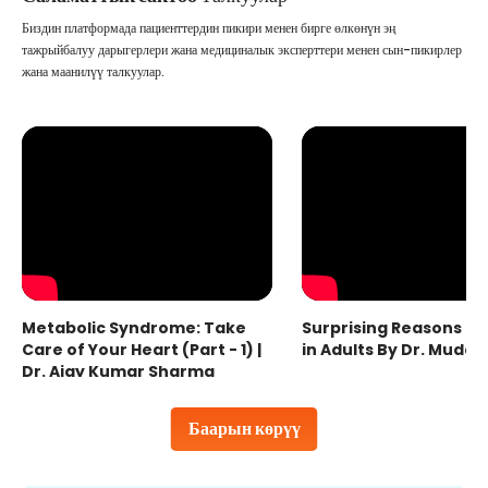
Биздин платформада пациенттердин пикири менен бирге өлкөнүн эң
тажрыйбалуу дарыгерлери жана медициналык эксперттери менен сын-пикирлер
жана маанилүү талкуулар.
Metabolic Syndrome: Take
Surprising Reasons fo
Care of Your Heart (Part - 1) |
in Adults By Dr. Mudas
Dr. Ajay Kumar Sharma
Баарын көрүү