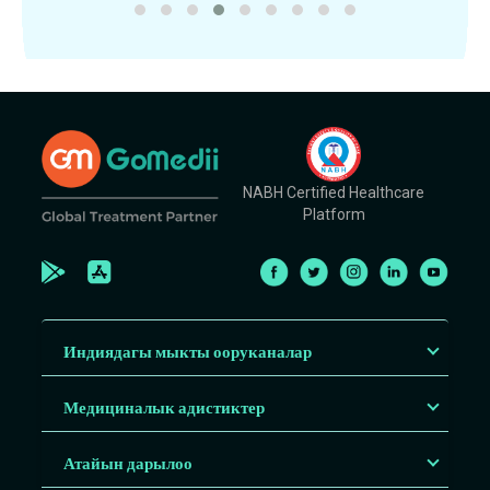
NABH Certified Healthcare
Platform
Индиядагы мыкты ооруканалар
Медициналык адистиктер
Атайын дарылоо