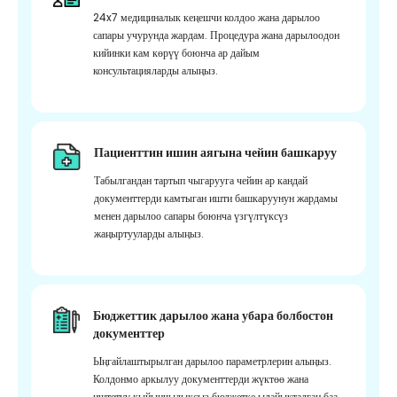
24x7 медициналык кеңешчи колдоо жана дарылоо
сапары учурунда жардам. Процедура жана дарылоодон
кийинки кам көрүү боюнча ар дайым
консультацияларды алыңыз.
Пациенттин ишин аягына чейин башкаруу
Табылгандан тартып чыгарууга чейин ар кандай
документтерди камтыган ишти башкаруунун жардамы
менен дарылоо сапары боюнча үзгүлтүксүз
жаңыртууларды алыңыз.
Бюджеттик дарылоо жана убара болбостон
документтер
Ыңгайлаштырылган дарылоо параметрлерин алыңыз.
Колдонмо аркылуу документтерди жүктөө жана
иштетүү кыйынчылыксыз бюджетке ылайыкталган баа