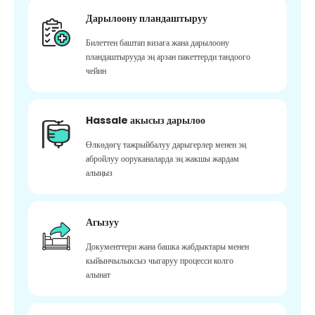
Дарылоону пландаштыруу
Билеттен баштап визага жана дарылоону
пландаштырууда эң арзан пакеттерди тандоого
чейин
Hassale акысыз дарылоо
Өлкөдөгү тажрыйбалуу дарыгерлер менен эң
абройлуу ооруканаларда эң жакшы жардам
алыңыз
Агызуу
Документтери жана башка жабдыктары менен
кыйынчылыксыз чыгаруу процесси колго
алынат