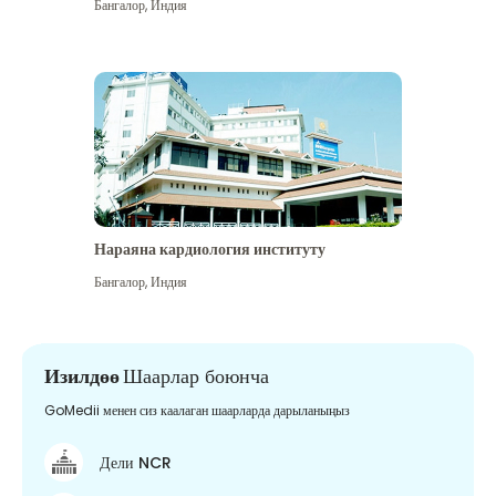
Бангалор
,
Индия
Нараяна кардиология институту
Бангалор
,
Индия
Изилдөө
Шаарлар боюнча
GoMedii менен сиз каалаган шаарларда дарыланыңыз
Дели NCR