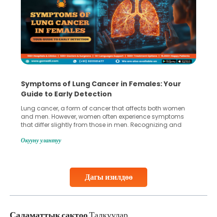
Symptoms of Lung Cancer in Females: Your
Guide to Early Detection
Lung cancer, a form of cancer that affects both women
and men. However, women often experience symptoms
that differ slightly from those in men. Recognizing and
understanding these unique signs can play a crucial role
Окууну улантуу
in detecting the disease early, which significantly
increases the chances of successful treatment. In
females, lung cancer symptoms sometimes
Continue Reading
Дагы изилдөө
Саламаттык сактоо
Талкуулар