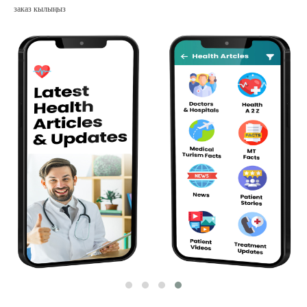
заказ кылыңыз