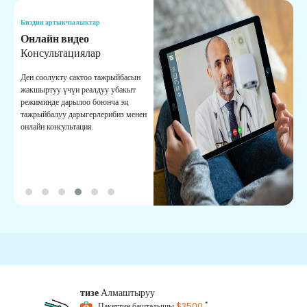
Биздин артыкчылыктар
Б
Онлайн видео
К
Консультациялар
К
Ден соолукту сактоо тажрыйбасын
Б
жакшыртуу үчүн реалдуу убакыт
к
режиминде дарылоо боюнча эң
с
тажрыйбалуу дарыгерлерибиз менен
ж
онлайн консультация.
ж
тизе
Алмаштыруу
*
Пакеттин башталышы
$3500