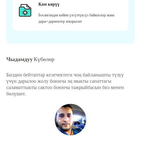
Кам көрүү
Босангандан кийин үзгүлтүксүз байкоолор жана
дары-дармектер аткарылат
Чыдамдуу
Күбөлөр
Биздин бейтаптар келечектеги чоң байланышты түзүү
үчүн дарылоо жолу боюнча эң мыкты сапаттагы
саламаттыкты сактоо боюнча тажрыйбасын биз менен
бөлүшөт.