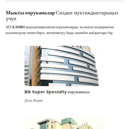
Мыкты ооруканалар
Сиздин муктаждыктарыңыз
үчүн
JCI & NABH аккредитацияланган ооруканаларды, эң мыкты медициналык
кызматкерлер менен бирге, жеткиликтүү баада заманбап жабдыктары бар.
Blk Super Specialty ооруканасы
Дели
,
Индия