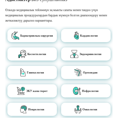
Өлкөдө медициналык тейлөөнүн эң мыкты сапаты менен тандоо үчүн
медициналык процедуралардын бардык мүмкүн болгон диапазондору менен
жеткиликтүү дарылоо варианттары.
Бариатриялык хирургия
Кардиология
Косметология
Эндокринология
Гинекология
Ортопедия
ЭКУ жана төрөт
Нефрология
Неврология
Онкология