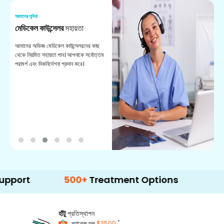
আমাদের সুবিধা
আম
মেডিকেল কাউন্সেলর
সহায়তা
অ
আমাদের অভিজ্ঞ মেডিকেল কাউন্সেলরদের কাছ
ভা
থেকে নিয়মিত সহায়তা পান। আপনাকে সর্বোত্তম
চি
পরামর্শ এবং দিকনির্দেশনা প্রদান করে।
ডা
500+
Treatment Options
হাঁটু
প্রতিস্থাপন
*
প্যাকেজ শুরু
$3500