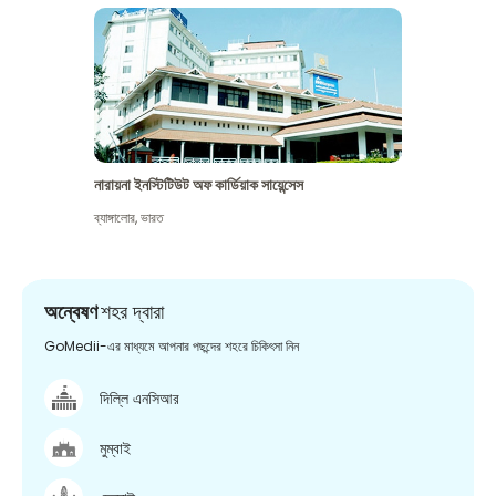
নারায়না ইনস্টিটিউট অফ কার্ডিয়াক সায়েন্সেস
ব্যাঙ্গালোর
,
ভারত
অন্বেষণ
শহর দ্বারা
GoMedii-এর মাধ্যমে আপনার পছন্দের শহরে চিকিৎসা নিন
দিল্লি এনসিআর
মুম্বাই