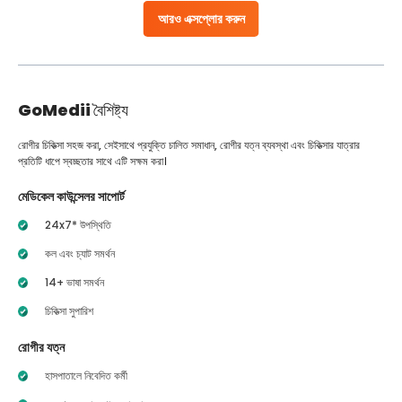
আরও এক্সপ্লোর করুন
GoMedii
বৈশিষ্ট্য
রোগীর চিকিত্সা সহজ করা, সেইসাথে প্রযুক্তি চালিত সমাধান, রোগীর যত্ন ব্যবস্থা এবং চিকিত্সার যাত্রার
প্রতিটি ধাপে স্বচ্ছতার সাথে এটি সক্ষম করা।
মেডিকেল কাউন্সেলর সাপোর্ট
24x7* উপস্থিতি
কল এবং চ্যাট সমর্থন
14+ ভাষা সমর্থন
চিকিত্সা সুপারিশ
রোগীর যত্ন
হাসপাতালে নিবেদিত কর্মী