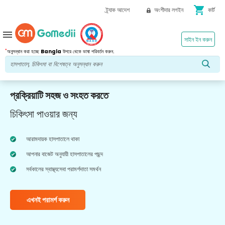
shopping_cart
ট্র্যাক আদেশ
অংশীদার লগইন
কার্ট
menu
সাইন ইন করুন
*
অনুসন্ধান করা হচ্ছে
Bangla
উপরে থেকে ভাষা পরিবর্তন করুন.
প্রক্রিয়াটি সহজ ও সংহত করতে
চিকিৎসা পাওয়ার জন্য
আরামদায়ক হাসপাতালে থাকা
আপনার বাজেট অনুযায়ী হাসপাতালের পছন্দ
সর্বকালের স্বাস্থ্যসেবা পরামর্শদাতা সমর্থন
এখনই পরামর্শ করুন