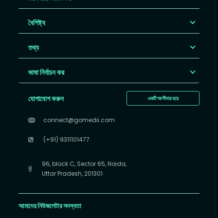
বৈশিষ্ট্য
তথ্য
ভাষা নির্বাচন কর
যোগাযোগ করুন
একটি অংশীদার হয়ে
connect@gomedii.com
(+91) 9311101477
96, block C, Sector 65, Noida,
Uttar Pradesh, 201301
আমাদের নিউজলেটার সদস্যতা