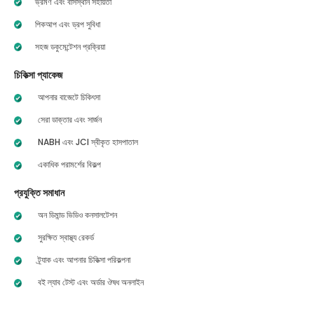
ভ্রমণ এবং বাসস্থান সহায়তা
পিকআপ এবং ড্রপ সুবিধা
সহজ ডকুমেন্টেশন প্রক্রিয়া
চিকিত্সা প্যাকেজ
আপনার বাজেটে চিকিৎসা
সেরা ডাক্তার এবং সার্জন
NABH এবং JCI স্বীকৃত হাসপাতাল
একাধিক পরামর্শের বিকল্প
প্রযুক্তি সমাধান
অন ডিমান্ড ভিডিও কনসালটেশন
সুরক্ষিত স্বাস্থ্য রেকর্ড
ট্র্যাক এবং আপনার চিকিত্সা পরিকল্পনা
বই ল্যাব টেস্ট এবং অর্ডার ঔষধ অনলাইন