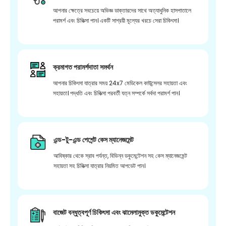
আপনার ক্ষেত্রে সবচেয়ে অভিজ্ঞ ডাক্তারদের সাথে অত্যাধুনিক হাসপাতালে
পরামর্শ এবং চিকিত্সা পান। একটি সাশ্রয়ী মূল্যের খরচে সেরা চিকিৎসা।
ক্রমাগত পরামর্শদাতা সমর্থন
আপনার চিকিৎসা যাত্রার সময় 24x7 মেডিকেল কাউন্সেলর সহায়তা এবং
সহায়তা। পদ্ধতি এবং চিকিত্সা পরবর্তী যত্ন সম্পর্কে সর্বদা পরামর্শ পান।
এন্ড-টু-এন্ড পেশেন্ট কেস ম্যানেজমেন্ট
আবিষ্কার থেকে স্রাব পর্যন্ত, বিভিন্ন ডকুমেন্টেশন সহ কেস ম্যানেজমেন্ট
সহায়তা সহ চিকিত্সা যাত্রার নিয়মিত আপডেট পান।
বাজেট বন্ধুত্বপূর্ণ চিকিৎসা এবং ঝামেলামুক্ত ডকুমেন্টেশন