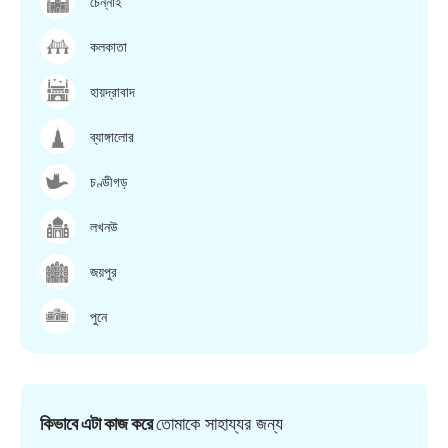
চেন্নাই
কলকাতা
হায়দ্রাবাদ
ব্যাঙ্গালোর
চণ্ডীগড়
লখনউ
জয়পুর
পুনে
কিভাবে এটা কাজ করে
তোমাকে সাহায্যর জন্য