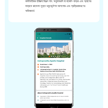
কাস্টমাইজড চিকিত্সা বিকল্প পান. অনুমানগুলি যা বাজেট-বান্ধব এবং অ্যাপের
মাধ্যমে ঝামেলা-মুক্ত ডকুমেন্টেশন আপলোড এবং প্রক্রিয়াকরণের
অভিজ্ঞতা।