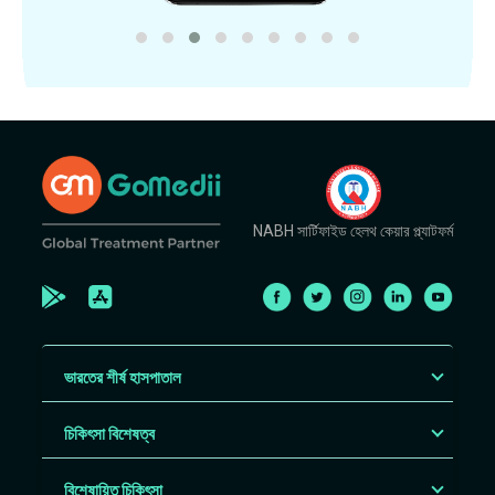
NABH সার্টিফাইড হেলথ কেয়ার প্ল্যাটফর্ম
ভারতের শীর্ষ হাসপাতাল
চিকিৎসা বিশেষত্ব
বিশেষায়িত চিকিৎসা