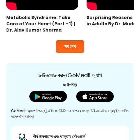
Metabolic Syndrome: Take
Surprising Reasons fo
Care of Your Heart (Part - 1) |
in Adults By Dr. Mudas
Dr. Ajay Kumar Sharma
সব দেখ
ডাউনলোড করুন
GoMedii অ্যাপ
এ উপলব্ধ
GoMedii অ্যাপে উপলব্ধ ট্র্যাকিং ও মনিটরিং সহ আপনার সমস্ত চিকিৎসা চাহিদার প্রযুক্তি-চালিত
ওয়ান-স্টপ সমাধান।
শীর্ষ হাসপাতাল এবং ডাক্তার নেটওয়ার্ক