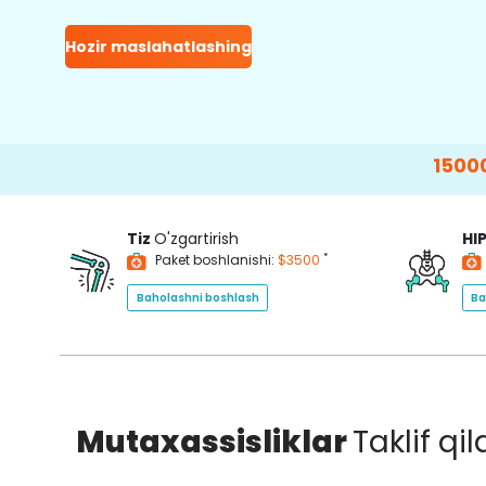
Hozir maslahatlashing
15000+
Happy P
Tiz
O'zgartirish
HI
*
Paket boshlanishi:
$3500
Baholashni boshlash
Ba
Mutaxassisliklar
Taklif qi