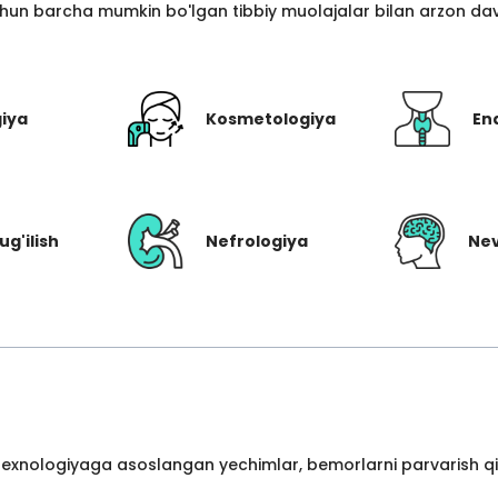
hun barcha mumkin bo'lgan tibbiy muolajalar bilan arzon davo
giya
Kosmetologiya
En
ug'ilish
Nefrologiya
Nev
 texnologiyaga asoslangan yechimlar, bemorlarni parvarish qil