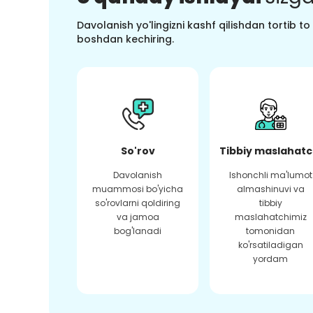
Davolanish yo'lingizni kashf qilishdan tortib t
boshdan kechiring.
So'rov
Tibbiy maslahatc
Davolanish
Ishonchli ma'lumot
muammosi bo'yicha
almashinuvi va
so'rovlarni qoldiring
tibbiy
va jamoa
maslahatchimiz
bog'lanadi
tomonidan
ko'rsatiladigan
yordam