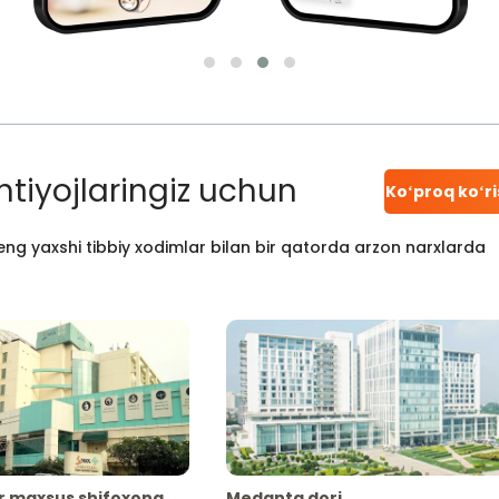
htiyojlaringiz uchun
Koʻproq koʻr
ng yaxshi tibbiy xodimlar bilan bir qatorda arzon narxlarda
r maxsus shifoxona
Medanta dori