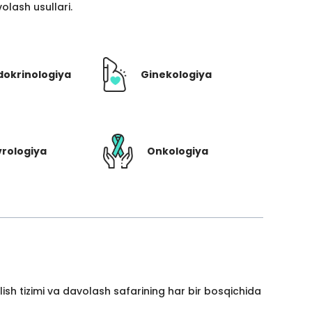
lash usullari.
dokrinologiya
Ginekologiya
rologiya
Onkologiya
ish tizimi va davolash safarining har bir bosqichida