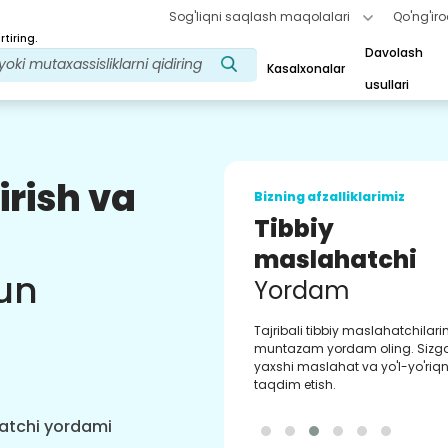
Sog'liqni saqlash maqolalari
Qo'ng'iro
tiring.
Davolash
Kasalxonalar
usullari
irish va
Bizning afzalliklarimiz
Tibbiy
maslahatchi
un
Yordam
Tajribali tibbiy maslahatchilar
muntazam yordam oling. Sizg
yaxshi maslahat va yo'l-yo'riqn
taqdim etish.
hatchi yordami