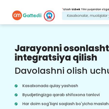
*
Izlash
Uzbek
Tilni yuqoridan o'zgar
Jarayonni osonlasht
Bizning afzalliklarimiz
integratsiya qilish
Davolanishdan
keyingi
kuzatuv
Davolashni olish uch
parvarishi
Bizning jamoamiz bilan har doim
muammolaringizni hal qilish uchun
Kasalxonada qulay yashash
24x7 tibbiy va bemorlarni qo'llab-
quvvatlang. Davolanish ehtiyojlaringiz
Byudjetingizga qarab shifoxona tanlovi
haqida muntazam yangilanishlar.
Har doim sog'liqni saqlash bo'yicha masla