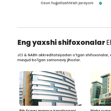
Oson hujjatlashtirish jarayoni
Eng yaxshi shifoxonalar
E
JCI & NABH akkreditatsiyadan o'tgan shifoxonalar, e
mavjud bo'lgan zamonaviy jihozlar.
Blk Super maxsus kasalxonasi
Maks supe