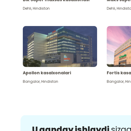
Dehli
,
Hindiston
Dehli
,
Hindist
Apollon kasalxonalari
Fortis kas
Bangalor
,
Hindiston
Bangalor
,
Hin
U qanday ishlaydi
sizg