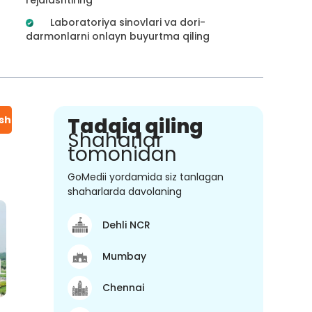
Laboratoriya sinovlari va dori-
darmonlarni onlayn buyurtma qiling
ish
Tadqiq qiling
Shaharlar
tomonidan
GoMedii yordamida siz tanlagan
shaharlarda davolaning
Dehli NCR
Mumbay
Chennai