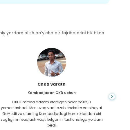
y yordam olish bo'yicha o'z tajribalarini biz bilan
Chea Sarath
Kambodjadan CKD uchun
CKD umrbod davom etadigan holat bo'lib, u
Hayot
yomonlashadi. Men uzoq vaqt azob chekdim va nihoyat
bilm
GoMedii va ularning Kambodjadagi hamkorlaridan biri
boradi
sog'ligimni saqlash vaqti kelganini tushunishga yordam
ed
berdi.
Bang