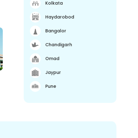
Kolkata
Haydarobod
Bangalor
Chandigarh
Omad
Jaypur
Pune