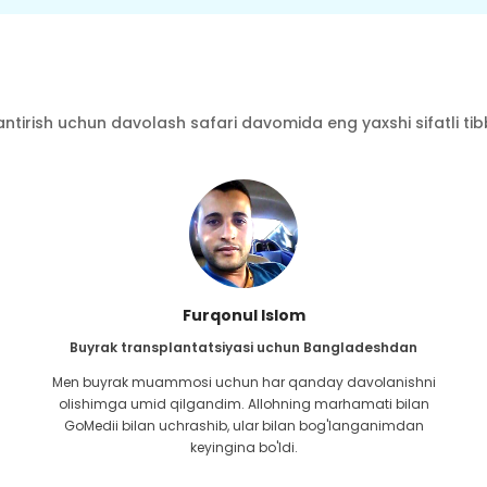
ntirish uchun davolash safari davomida eng yaxshi sifatli tibbi
Furqonul Islom
Buyrak transplantatsiyasi uchun Bangladeshdan
Men buyrak muammosi uchun har qanday davolanishni
olishimga umid qilgandim. Allohning marhamati bilan
GoMedii bilan uchrashib, ular bilan bog'langanimdan
keyingina bo'ldi.