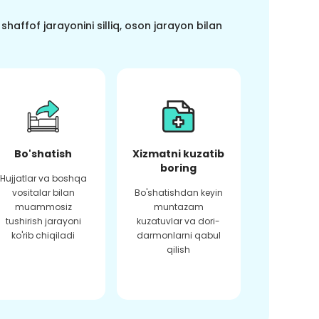
haffof jarayonini silliq, oson jarayon bilan
Bo'shatish
Xizmatni kuzatib
boring
Hujjatlar va boshqa
vositalar bilan
Bo'shatishdan keyin
muammosiz
muntazam
tushirish jarayoni
kuzatuvlar va dori-
ko'rib chiqiladi
darmonlarni qabul
qilish