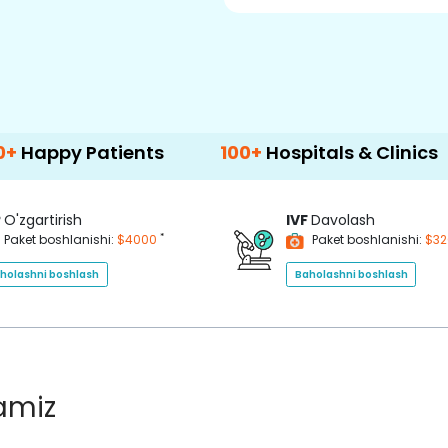
atients
100+
Hospitals & Clinics
500+
P
O'zgartirish
IVF
Davolash
*
Paket boshlanishi:
$4000
Paket boshlanishi:
$3
holashni boshlash
Baholashni boshlash
lamiz