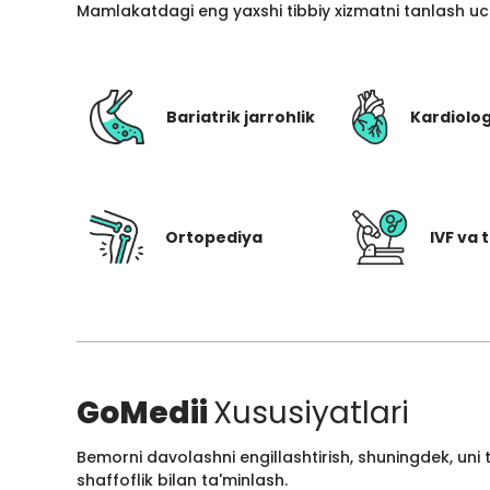
Mamlakatdagi eng yaxshi tibbiy xizmatni tanlash uc
Bariatrik jarrohlik
Kardiolo
Ortopediya
IVF va t
GoMedii
Xususiyatlari
Bemorni davolashni engillashtirish, shuningdek, uni
shaffoflik bilan ta'minlash.