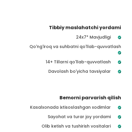
Tibbiy maslahatchi yordami
24x7* Mavjudligi
Qo'ng'iroq va suhbatni qo'llab-quvvatlash
14+ Tillarni qo'llab-quvvatlash
Davolash bo'yicha tavsiyalar
Bemorni parvarish qilish
Kasalxonada ixtisoslashgan xodimlar
Sayohat va turar joy yordami
Olib ketish va tushirish vositalari