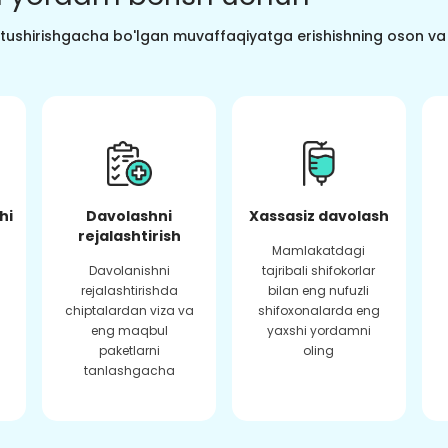
o tushirishgacha bo'lgan muvaffaqiyatga erishishning oson va s
hi
Davolashni
Xassasiz davolash
rejalashtirish
Mamlakatdagi
Davolanishni
tajribali shifokorlar
rejalashtirishda
bilan eng nufuzli
chiptalardan viza va
shifoxonalarda eng
eng maqbul
yaxshi yordamni
paketlarni
oling
tanlashgacha