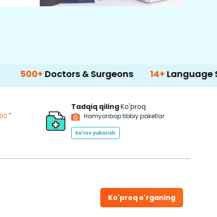
Doctors & Surgeons
14+
Language Support
Tadqiq qiling
Ko'proq
*
200
Hamyonbop tibbiy paketlar
So'rov yuborish
Ko'proq o'rganing