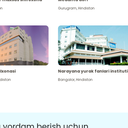
on
Gurugram
,
Hindiston
alxonasi
Narayana yurak fanlari instituti
diston
Bangalor
,
Hindiston
a yordam berish uchun