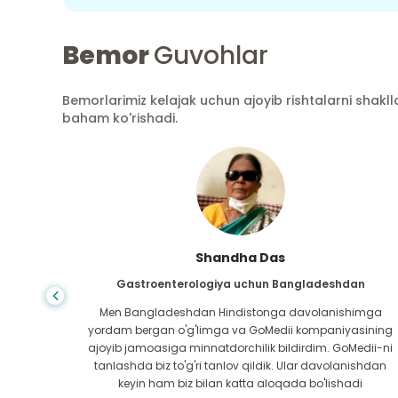
Bemor
Guvohlar
Bemorlarimiz kelajak uchun ajoyib rishtalarni shaklla
baham ko'rishadi.
Shandha Das
an
Gastroenterologiya uchun Bangladeshdan
bundan
Men Bangladeshdan Hindistonga davolanishimga
ini hech
yordam bergan o'g'limga va GoMedii kompaniyasining
 topib
ajoyib jamoasiga minnatdorchilik bildirdim. GoMedii-ni
aning
tanlashda biz to'g'ri tanlov qildik. Ular davolanishdan
ga katta
keyin ham biz bilan katta aloqada bo'lishadi