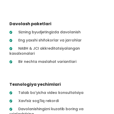
Davolash paketlari
Sizning byudjetingizda davolanish
Eng yaxshi shifokorlar va jarrohlar
NABH & JCI akkreditatsiyalangan
kasalxonalari
Bir nechta maslahat variantlari
Texnologiya yechimlari
Talab bo'yicha video konsultatsiya
Xavfsiz sog'liq rekordi
Davolanishingizni kuzatib boring va
rejalashtiring