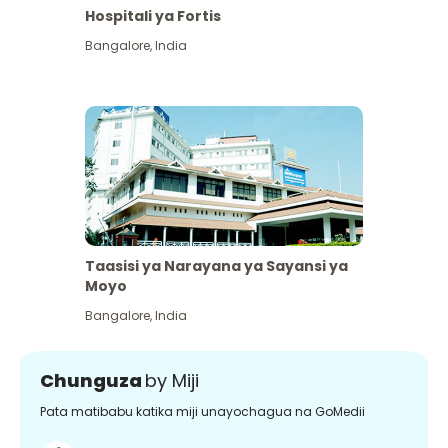
Hospitali ya Fortis
Bangalore
,
India
Taasisi ya Narayana ya Sayansi ya
Moyo
Bangalore
,
India
Chunguza
by Miji
Pata matibabu katika miji unayochagua na GoMedii