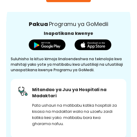
Pakua
Programu ya GoMedii
Inapatikana kwenye
Suluhisho la kituo kimoja linaloendeshwa na teknolojia kwa
mahitaji yako yote ya matibabu kwa ufuatiliaji na ufuatiliaji
unaopatikana kwenye Programu ya GoMedii.
Mitandao ya Juu ya Hospitali na
Madaktari
Pata ushauri na matibabu katika hospitali za
kisasa na madaktari walio na uzoefu zaidi
katika kesi yako. matibabu bora kwa
gharama nafuu.