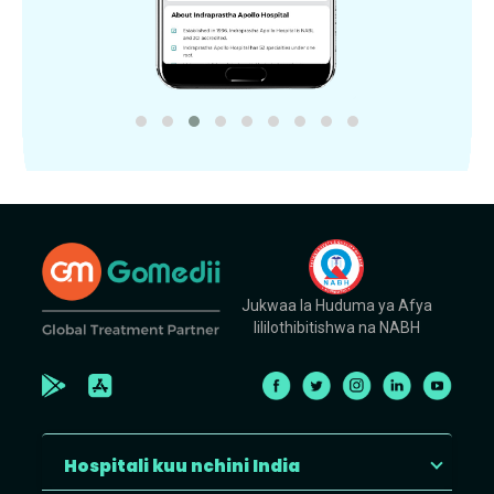
Jukwaa la Huduma ya Afya
lililothibitishwa na NABH
Hospitali kuu nchini India