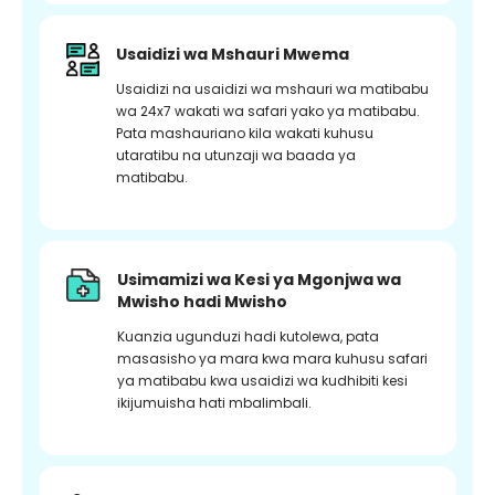
Usaidizi wa Mshauri Mwema
Usaidizi na usaidizi wa mshauri wa matibabu
wa 24x7 wakati wa safari yako ya matibabu.
Pata mashauriano kila wakati kuhusu
utaratibu na utunzaji wa baada ya
matibabu.
Usimamizi wa Kesi ya Mgonjwa wa
Mwisho hadi Mwisho
Kuanzia ugunduzi hadi kutolewa, pata
masasisho ya mara kwa mara kuhusu safari
ya matibabu kwa usaidizi wa kudhibiti kesi
ikijumuisha hati mbalimbali.