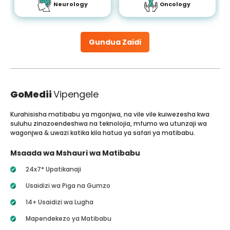
Neurology
Oncology
Gundua Zaidi
GoMedii
Vipengele
Kurahisisha matibabu ya mgonjwa, na vile vile kuiwezesha kwa
suluhu zinazoendeshwa na teknolojia, mfumo wa utunzaji wa
wagonjwa & uwazi katika kila hatua ya safari ya matibabu.
Msaada wa Mshauri wa Matibabu
24x7* Upatikanaji
Usaidizi wa Piga na Gumzo
14+ Usaidizi wa Lugha
Mapendekezo ya Matibabu