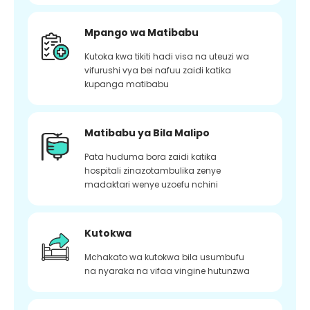
Mpango wa Matibabu
Kutoka kwa tikiti hadi visa na uteuzi wa
vifurushi vya bei nafuu zaidi katika
kupanga matibabu
Matibabu ya Bila Malipo
Pata huduma bora zaidi katika
hospitali zinazotambulika zenye
madaktari wenye uzoefu nchini
Kutokwa
Mchakato wa kutokwa bila usumbufu
na nyaraka na vifaa vingine hutunzwa