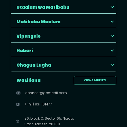
Utaalam wa Matibabu
Matibabu Maalum
Vipengele
Habari
Chagua Lugha
Wasiliana
KUWA MPENZI
connect@gomedii.com
(+91) 9311101477
96, block C, Sector 65, Noida,
Uttar Pradesh, 201301