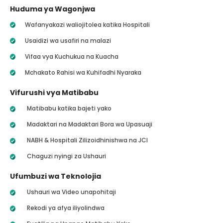
Huduma ya Wagonjwa
Wafanyakazi waliojitolea katika Hospitali
Usaidizi wa usafiri na malazi
Vifaa vya Kuchukua na Kuacha
Mchakato Rahisi wa Kuhifadhi Nyaraka
Vifurushi vya Matibabu
Matibabu katika bajeti yako
Madaktari na Madaktari Bora wa Upasuaji
NABH & Hospitali Zilizoidhinishwa na JCI
Chaguzi nyingi za Ushauri
Ufumbuzi wa Teknolojia
Ushauri wa Video unapohitaji
Rekodi ya afya iliyolindwa