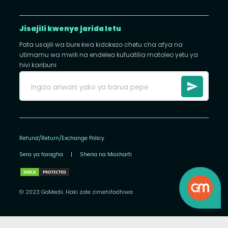
Jisajili kwenye jarida letu
Pata usajili wa bure kwa kidokezo chetu cha afya na
utimamu wa mwili na endelea kufuatilia matoleo yetu ya
hivi karibuni
Refund/Return/Exchange Policy
Sera ya faragha
|
Sheria na Masharti
© 2023 GoMedii. Haki zote zimehifadhiwa