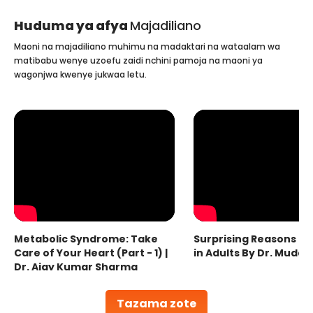
Huduma ya afya
Majadiliano
Maoni na majadiliano muhimu na madaktari na wataalam wa
matibabu wenye uzoefu zaidi nchini pamoja na maoni ya
wagonjwa kwenye jukwaa letu.
Metabolic Syndrome: Take
Surprising Reasons fo
Care of Your Heart (Part - 1) |
in Adults By Dr. Mudas
Dr. Ajay Kumar Sharma
Tazama zote