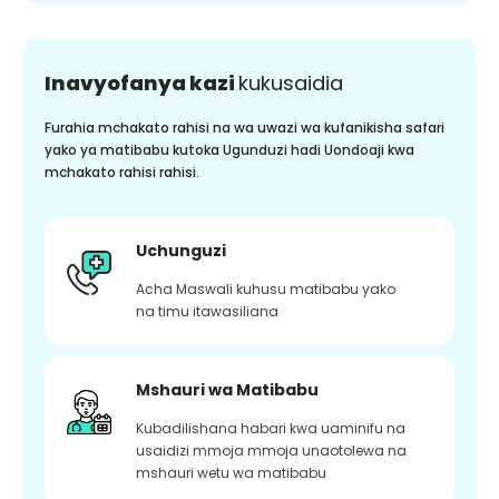
Inavyofanya kazi
kukusaidia
Furahia mchakato rahisi na wa uwazi wa kufanikisha safari
yako ya matibabu kutoka Ugunduzi hadi Uondoaji kwa
mchakato rahisi rahisi.
Uchunguzi
Acha Maswali kuhusu matibabu yako
na timu itawasiliana
Mshauri wa Matibabu
Kubadilishana habari kwa uaminifu na
usaidizi mmoja mmoja unaotolewa na
mshauri wetu wa matibabu