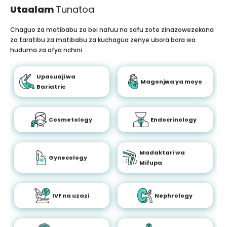
Utaalam
Tunatoa
Chaguo za matibabu za bei nafuu na safu zote zinazowezekana
za taratibu za matibabu za kuchagua zenye ubora bora wa
huduma za afya nchini.
Upasuaji wa
Magonjwa ya moyo
Bariatric
Cosmetology
Endocrinology
Madaktari wa
Gynecology
Mifupa
IVF na uzazi
Nephrology