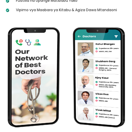
Fuatilia na Upange Matibabu Yako
Vipimo vya Maabara ya Kitabu & Agiza Dawa Mtandaoni