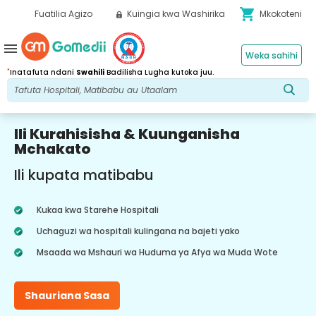
shopping_cart
Fuatilia Agizo
Kuingia kwa Washirika
Mkokoteni
menu
Weka sahihi
*
Inatafuta ndani
Swahili
Badilisha Lugha kutoka juu.
Ili Kurahisisha & Kuunganisha
Mchakato
Ili kupata matibabu
Kukaa kwa Starehe Hospitali
Uchaguzi wa hospitali kulingana na bajeti yako
Msaada wa Mshauri wa Huduma ya Afya wa Muda Wote
Shauriana Sasa