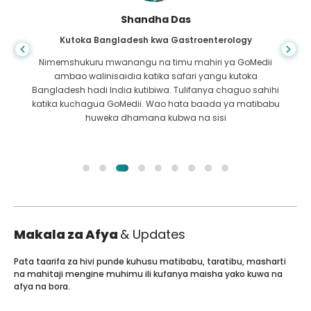
Shandha Das
Kutoka Bangladesh kwa Gastroenterology
Nimemshukuru mwanangu na timu mahiri ya GoMedii
ambao walinisaidia katika safari yangu kutoka
Bangladesh hadi India kutibiwa. Tulifanya chaguo sahihi
katika kuchagua GoMedii. Wao hata baada ya matibabu
huweka dhamana kubwa na sisi
Makala za Afya
& Updates
Pata taarifa za hivi punde kuhusu matibabu, taratibu, masharti
na mahitaji mengine muhimu ili kufanya maisha yako kuwa na
afya na bora.