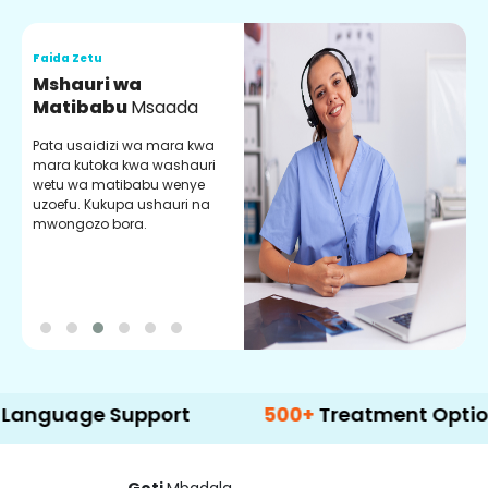
Faida Zetu
F
Mshauri wa
V
Matibabu
Msaada
U
Pata usaidizi wa mara kwa
U
mara kutoka kwa washauri
m
wetu wa matibabu wenye
z
uzoefu. Kukupa ushauri na
w
mwongozo bora.
b
ge Support
500+
Treatment Options