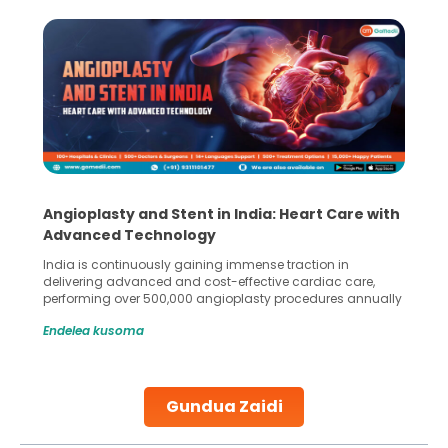
Angioplasty and Stent in India: Heart Care with
Advanced Technology
India is continuously gaining immense traction in
delivering advanced and cost-effective cardiac care,
performing over 500,000 angioplasty procedures annually
with a success rate exceeding 90%. Patients across the
Endelea kusoma
globe are searching for treatments like angioplasty and
stent placement in Indian hospitals, owing to the
combination of high-quality care and affordability.
Studies, such as one published
Gundua Zaidi
Continue Reading