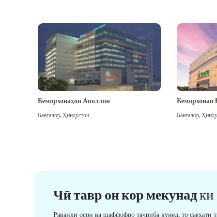
Беморхонаҳои Аполлон
Беморхонаи 
Бангалор
,
Ҳиндустон
Бангалор
,
Ҳинду
Чӣ тавр он кор мекунад
ки
Раванди осон ва шаффофро таҷриба кунед, то саёҳати 