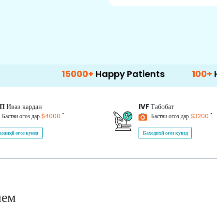
15000+
Happy Patients
100+
Hospitals &
ИП
Иваз кардан
IVF
Табобат
*
*
Бастаи оғоз дар
$4000
Бастаи оғоз дар
$3200
ҳодиҳӣ оғоз кунед
Баҳодиҳӣ оғоз кунед
нем