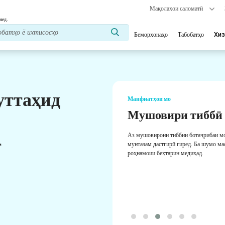
Мақолаҳои саломатӣ
нед.
Беморхонаҳо
Табобатҳо
Хиз
уттаҳид
Манфиатҳои мо
Мушовири тиббӣ
Аз мушовирони тиббии ботаҷрибаи м
т
мунтазам дастгирӣ гиред. Ба шумо ма
роҳнамоии беҳтарин медиҳад.