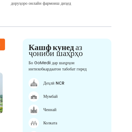
доруҳоро онлайн фармоиш диҳед
н
Кашф кунед
аз
ҷониби шаҳрҳо
Бо GoMedii дар шаҳрҳои
интихобкардаатон табобат гиред
Деҳлӣ NCR
Мумбай
Ченнай
Колката