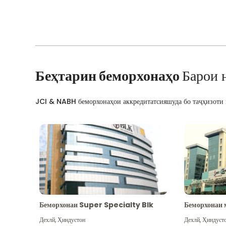
Беҳтарин беморхонаҳо
Барои 
JCI & NABH беморхонаҳои аккредитатсияшуда бо таҷҳизоти м
Беморхонаи Super Specialty Blk
Беморхонаи 
Дехлй
,
Ҳиндустон
Дехлй
,
Ҳиндуст