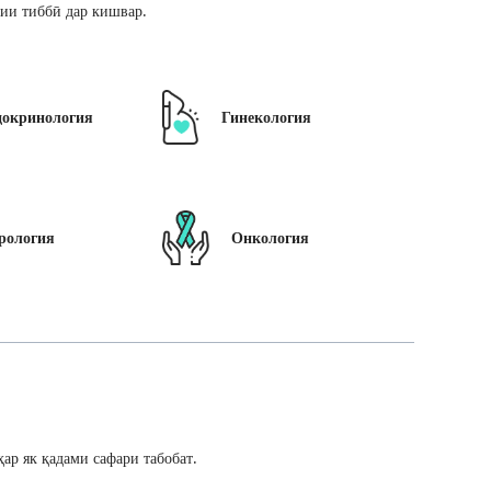
ии тиббӣ дар кишвар.
докринология
Гинекология
рология
Онкология
ар як қадами сафари табобат.