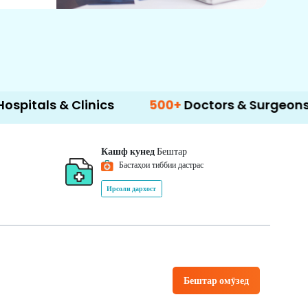
 Clinics
500+
Doctors & Surgeons
14+
La
Кашф кунед
Бештар
Бастаҳои тиббии дастрас
Ирсоли дархост
Бештар омӯзед