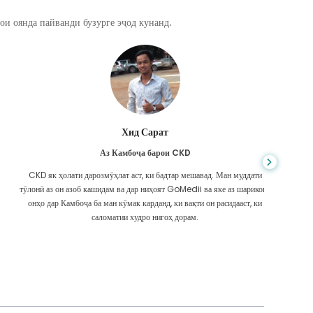
ои оянда пайванди бузурге эҷод кунанд.
Хид Сарат
Аз Камбоҷа барои CKD
CKD як ҳолати дарозмӯҳлат аст, ки бадтар мешавад. Ман муддати
Шумо ҳеҷ 
тӯлонӣ аз он азоб кашидам ва дар ниҳоят GoMedii ва яке аз шарикони
ки ман
онҳо дар Камбоҷа ба ман кӯмак карданд, ки вақти он расидааст, ки
надоштам
саломатии худро нигоҳ дорам.
Ма