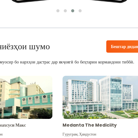
ниёзҳои шумо
Бештар дида
уосир бо нархҳои дастрас дар якҷоягӣ бо беҳтарин кормандони тиббӣ.
махсуси Макс
Medanta The Mediciity
он
Гуруграм
,
Ҳиндустон