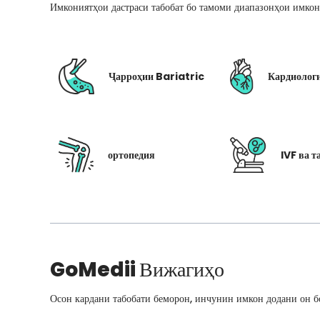
Имкониятҳои дастраси табобат бо тамоми диапазонҳои имкон
Ҷарроҳии Bariatric
Кардиолог
ортопедия
IVF ва т
GoMedii
Вижагиҳо
Осон кардани табобати беморон, инчунин имкон додани он бо