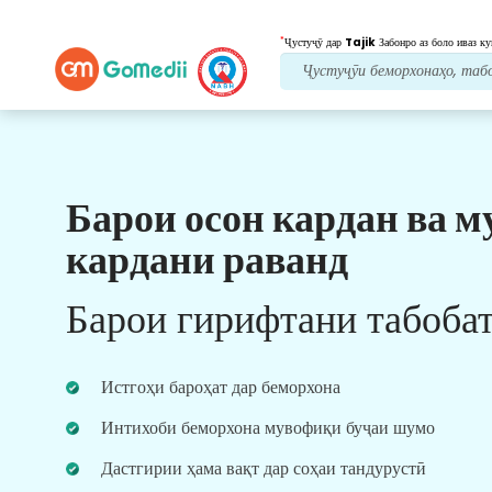
*
Ҷустуҷӯ дар
Tajik
Забонро аз боло иваз ку
Барои осон кардан ва м
Манфиатҳои мо
кардани раванд
Пас аз табобат
нигоҳубини пайравӣ
Барои гирифтани табоба
Дастгирии тиббӣ ва беморонро 24x7 бо дастаи
мо дастрас кунед, то ҳама вақт мушкилоти
шуморо ҳал кунад. Навсозии мунтазам дар
Истгоҳи бароҳат дар беморхона
бораи ниёзҳои табобати шумо.
Интихоби беморхона мувофиқи буҷаи шумо
Дастгирии ҳама вақт дар соҳаи тандурустӣ