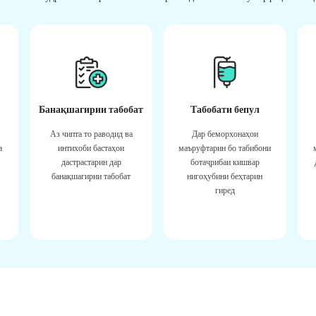
Банақшагирии табобат
Табобати бепул
Аз чипта то раводид ва
Дар беморхонаҳои
а
интихоби бастаҳои
маъруфтарин бо табибони
дастрастарин дар
ботаҷрибаи кишвар
банақшагирии табобат
нигоҳубини беҳтарин
гиред