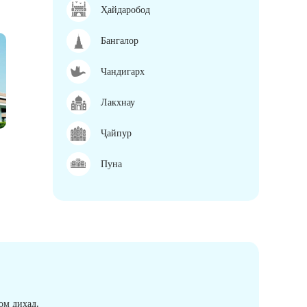
Ҳайдаробод
Бангалор
Чандигарх
Лакхнау
Ҷайпур
Пуна
ом диҳад.