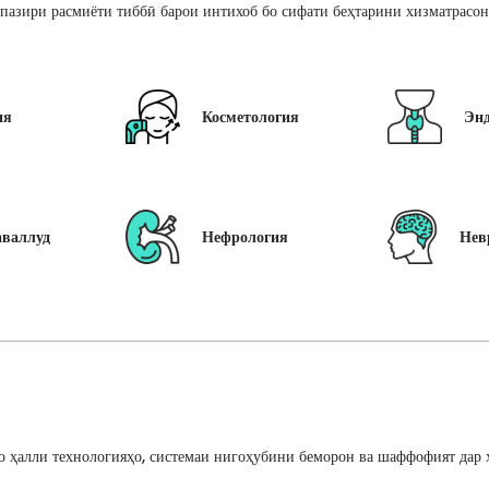
пазири расмиёти тиббӣ барои интихоб бо сифати беҳтарини хизматрасон
ия
Косметология
Эн
аваллуд
Нефрология
Нев
 ҳалли технологияҳо, системаи нигоҳубини беморон ва шаффофият дар ҳ