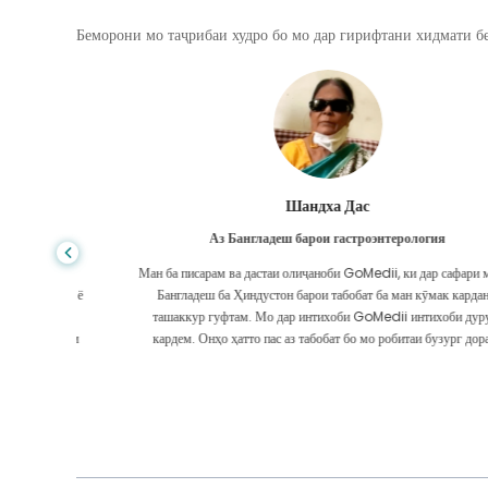
Беморони мо таҷрибаи худро бо мо дар гирифтани хидмати бе
Шандха Дас
Аз Бангладеш барои гастроэнтерология
, сифати
Ман ба писарам ва дастаи олиҷаноби GoMedii, ки дар сафари ман аз
дар ИМА ё
Бангладеш ба Ҳиндустон барои табобат ба ман кӯмак карданд,
 интизор
ташаккур гуфтам. Мо дар интихоби GoMedii интихоби дуруст
ашаккури
кардем. Онҳо ҳатто пас аз табобат бо мо робитаи бузург доранд