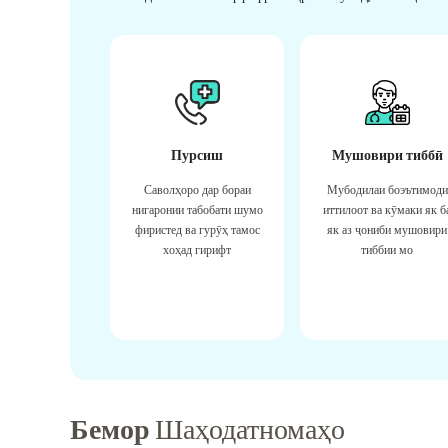
Пурсиш
Мушовири тиббӣ
Саволҳоро дар бораи
Мубодилаи боэътимоди
нигаронии табобати шумо
иттилоот ва кӯмаки як б
фиристед ва гурӯҳ тамос
як аз ҷониби мушовири
хоҳад гирифт
тиббии мо
Бемор
Шаҳодатномаҳо