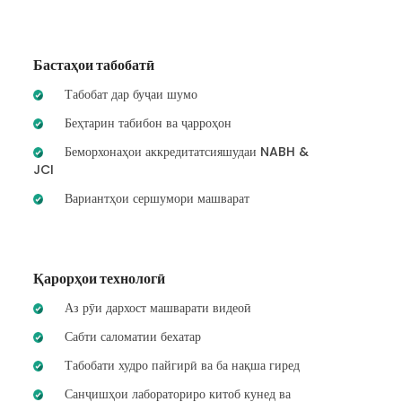
Бастаҳои табобатӣ
Табобат дар буҷаи шумо
Беҳтарин табибон ва ҷарроҳон
Беморхонаҳои аккредитатсияшудаи NABH &
JCI
Вариантҳои сершумори машварат
Қарорҳои технологӣ
Аз рӯи дархост машварати видеоӣ
Сабти саломатии бехатар
Табобати худро пайгирӣ ва ба нақша гиред
Санҷишҳои лабораториро китоб кунед ва