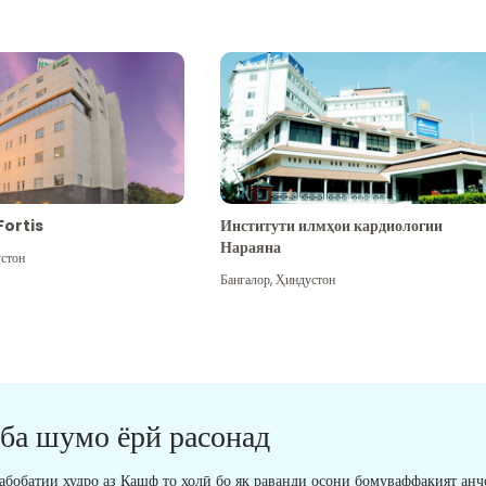
Fortis
Институти илмҳои кардиологии
Нараяна
стон
Бангалор
,
Ҳиндустон
 ба шумо ёрй расонад
табобатии худро аз Кашф то холӣ бо як раванди осони бомуваффақият анҷ