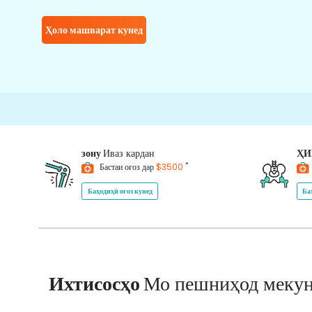
Ҳоло машварат кунед
зону
Иваз кардан
Ҳ
*
Бастаи оғоз дар
$3500
Баҳодиҳӣ оғоз кунед
Ба
Ихтисосҳо
Мо пешниҳод меку