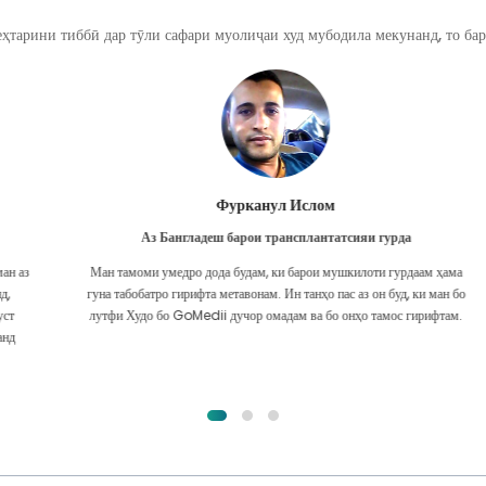
ҳтарини тиббӣ дар тӯли сафари муолиҷаи худ мубодила мекунанд, то бар
Фурканул Ислом
Аз Бангладеш барои трансплантатсияи гурда
Ман тамоми умедро дода будам, ки барои мушкилоти гурдаам ҳама
гуна табобатро гирифта метавонам. Ин танҳо пас аз он буд, ки ман бо
лутфи Худо бо GoMedii дучор омадам ва бо онҳо тамос гирифтам.