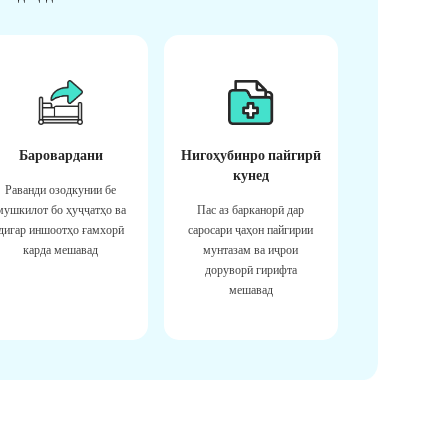
Баровардани
Нигоҳубинро пайгирӣ
кунед
Раванди озодкунии бе
мушкилот бо ҳуҷҷатҳо ва
Пас аз барканорӣ дар
дигар иншоотҳо ғамхорӣ
саросари ҷаҳон пайгирии
карда мешавад
мунтазам ва иҷрои
доруворӣ гирифта
мешавад