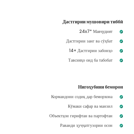
Дастгирии мушовири тиббӣ
24x7* Мавҷудият
Дастгирии занг ва сӯҳбат
14+ Дастгирии забонҳо
Тавсияҳо оид ба табобат
Нигоҳубини беморон
Кормандони содиқ дар беморхона
Кӯмаки сафар ва манзил
Объектҳои гирифтан ва партофтан
Раванди ҳуҷҷатгузории осон