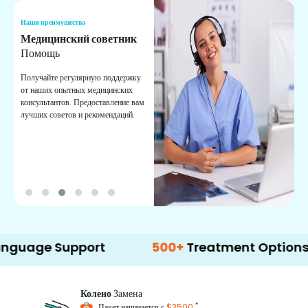
Наши преимущества
Н
Медицинский советник
О
Помощь
К
Получайте регулярную поддержку
О
от наших опытных медицинских
с
консультантов. Предоставление вам
п
лучших советов и рекомендаций.
в
о
Support
500+
Treatment Options
Колено
Замена
*
Пакет начинается с
$3500