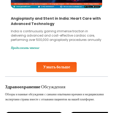
5 Essential Steps for Effective Human Sperm
Collection and Processing Methods
Human sperm collection and processing are critical steps
in advanced reproductive techniques like In Vitro
Fertilization (IVF) and intrauterine insemination (IUI). These
methods enable medical professionals to tackle fertility
Продолжить чтение
challenges and help couples achieve their dream of
parenthood. Skilled technicians collect sperm using
specialized procedures to ensure optimal quality. Once
collected, they process the
Узнать больше
Continue Reading
Здравоохранение
Обсуждения
Обзоры и важные обсуждения с самыми опытными врачами и медицинскими
экспертами страны вместе с отзывами пациентов на нашей платформе.