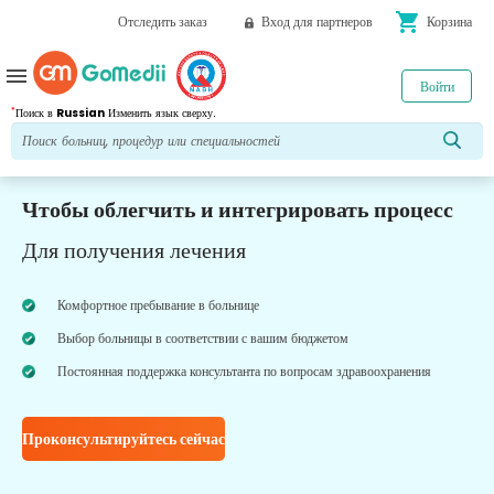
shopping_cart
Отследить заказ
Вход для партнеров
Корзина
menu
Войти
*
Поиск в
Russian
Изменить язык сверху.
Чтобы облегчить и интегрировать процесс
Для получения лечения
Комфортное пребывание в больнице
Выбор больницы в соответствии с вашим бюджетом
Постоянная поддержка консультанта по вопросам здравоохранения
Проконсультируйтесь сейчас