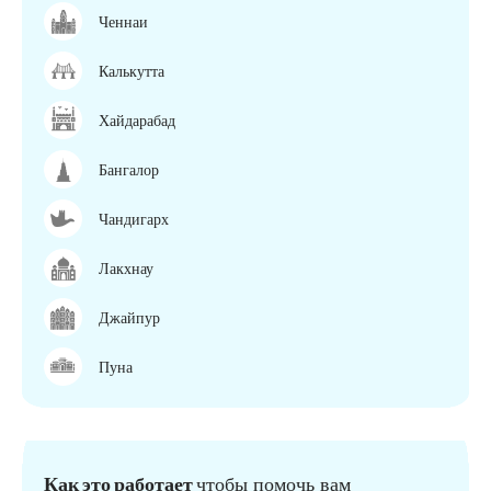
Ченнаи
Калькутта
Хайдарабад
Бангалор
Чандигарх
Лакхнау
Джайпур
Пуна
Как это работает
чтобы помочь вам