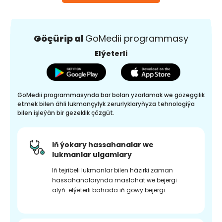
Göçürip al
GoMedii programmasy
Elýeterli
GoMedii programmasynda bar bolan yzarlamak we gözegçilik
etmek bilen ähli lukmançylyk zerurlyklaryňyza tehnologiýa
bilen işleýän bir gezeklik çözgüt.
Iň ýokary hassahanalar we
lukmanlar ulgamlary
Iň tejribeli lukmanlar bilen häzirki zaman
hassahanalarynda maslahat we bejergi
alyň. elýeterli bahada iň gowy bejergi.