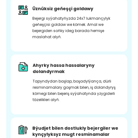
Üznüksiz geňeşçi goldawy
Bejergi syýahatyňyzda 24x7 lukmançylyk
geňeşçisi goldaw we kömek. Amal we
bejergiden soňky ideg barada hemişe
maslahat alyň.
Ahyrky hassa hassalaryny
dolandyrmak
Tapyndydan başlap, boşadylýança, dürli
resminamalary goşmak bilen, iş dolandyryş
kömegi bilen bejeriş syýahatynda yzygiderli
täzelikleri alyň.
Býudjet bilen dostlukly bejergiler we
kynçylyksyz mugt resminamalar