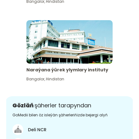
Bangalor
,
Hindistan
Naraýana ýürek ylymlary instituty
Bangalor
,
Hindistan
Gözläň
şäherler tarapyndan
GoMedii bilen öz isleýän şäherleriňizde bejergi alyň
Deli NCR