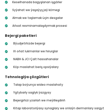
Keselhanada bagyşlanan işgärler
Syýahat we ýaşaýyş jaý kömegi
Almak we taşlamak üçin desgalar
Aňsat resminamalaşdyrmak prosesi
Bejergi paketleri
Býudjetiňizde bejergi
Iň oňat lukmanlar we hirurglar
NABH & JCI Çalt hassahanalar
Köp maslahat beriş opsiýalary
Tehnologiýa çözgütleri
Talap boýunça wideo maslahaty
Ygtybarly saglyk ýazgysy
Bejergiňizi yzarlaň we meýilleşdiriň
Kitap laboratoriýasy synaglary we onlaýn dermanlary sargyt