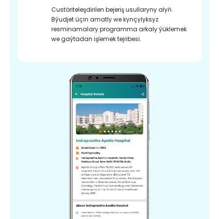
Custöriteleşdirilen bejeriş usullaryny alyň.
Býudjet üçin amatly we kynçylyksyz
resminamalary programma arkaly ýüklemek
we gaýtadan işlemek tejribesi.