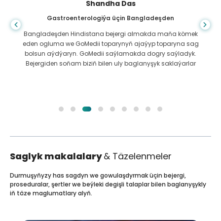
Shandha Das
Gastroenterologiýa üçin Bangladeşden
Bangladeşden Hindistana bejergi almakda maňa kömek
eden ogluma we GoMedii toparynyň ajaýyp toparyna sag
bolsun aýdýaryn. GoMedii saýlamakda dogry saýladyk.
Bejergiden soňam biziň bilen uly baglanyşyk saklaýarlar
Saglyk makalalary
& Täzelenmeler
Durmuşyňyzy has sagdyn we gowulaşdyrmak üçin bejergi,
proseduralar, şertler we beýleki degişli talaplar bilen baglanyşykly
iň täze maglumatlary alyň.