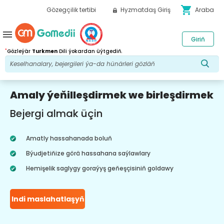
shopping_cart
Gözegçilik tertibi
Hyzmatdaş Giriş
Araba
menu
Giriň
*
Gözleýär
Turkmen
Dili ýokardan üýtgediň.
Amaly ýeňilleşdirmek we birleşdirmek
Bejergi almak üçin
Amatly hassahanada boluň
Býudjetiňize görä hassahana saýlawlary
Hemişelik saglygy goraýyş geňeşçisiniň goldawy
Indi maslahatlaşyň