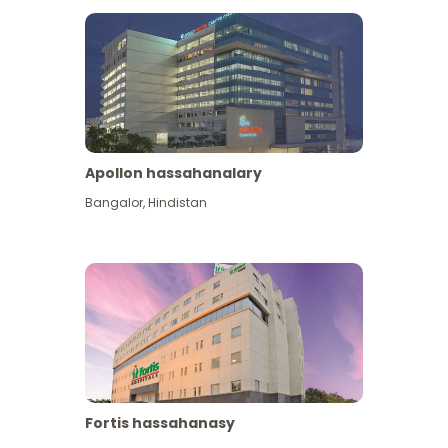
Apollon hassahanalary
Has giňişleýin gör
Bangalor
,
Hindistan
Fortis hassahanasy