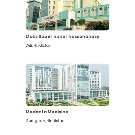
Maks Super hünär hassahanasy
Deli
,
Hindistan
Medanta Medisina
Gurugram
,
Hindistan