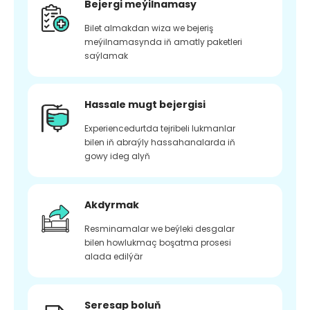
Bejergi meýilnamasy
Bilet almakdan wiza we bejeriş
meýilnamasynda iň amatly paketleri
saýlamak
Hassale mugt bejergisi
Experiencedurtda tejribeli lukmanlar
bilen iň abraýly hassahanalarda iň
gowy ideg alyň
Akdyrmak
Resminamalar we beýleki desgalar
bilen howlukmaç boşatma prosesi
alada edilýär
Seresap boluň