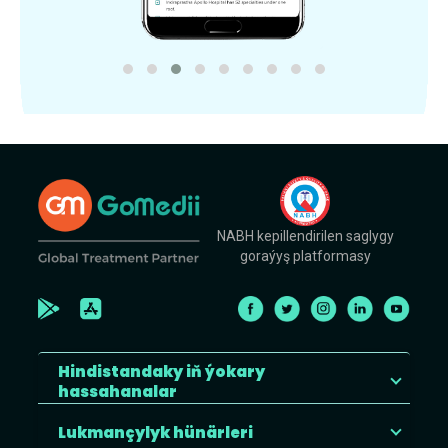
NABH kepillendirilen saglygy
goraýyş platformasy
Hindistandaky iň ýokary
hassahanalar
Lukmançylyk hünärleri