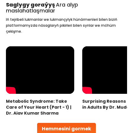
Saglygy goraýyş
Ara alyp
maslahatlaşmalar
Iň tejribeli lukmanlar we lukmançylyk hünärmenleri bilen biziň
platformamyzda näsaglaryň pikirleri bilen synlar we möhüm
çekişme.
Metabolic Syndrome: Take
Surprising Reasons fo
Care of Your Heart (Part - 1) |
in Adults By Dr. Mudas
Dr. Ajay Kumar Sharma
Hemmesini gormek