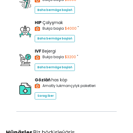
Baha bermäge başlaň
HIP
Çalyşmak
*
Bukja başla
$4000
Baha bermäge başlaň
IVF
Bejergi
*
Bukja başla
$3200
Baha bermäge başlaň
Gözläň
has köp
Amatly lukmançylyk paketleri
Sorag iber
Hünärler
Biz hödürleýäris