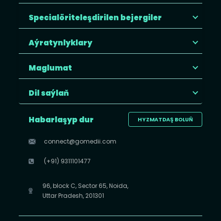
Specialöriteleşdirilen bejergiler
Aýratynlyklary
Maglumat
Dil saýlaň
Habarlaşyp dur
HYZMATDAŞ BOLUŇ
connect@gomedii.com
(+91) 9311101477
96, block C, Sector 65, Noida,
Uttar Pradesh, 201301