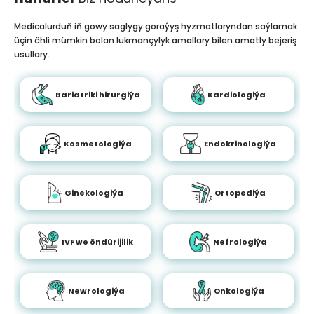
Medicalurduň iň gowy saglygy goraýyş hyzmatlaryndan saýlamak
üçin ähli mümkin bolan lukmançylyk amallary bilen amatly bejeriş
usullary.
Bariatriki hirurgiýa
Kardiologiýa
Kosmetologiýa
Endokrinologiýa
Ginekologiýa
Ortopediýa
IVF we öndürijilik
Nefrologiýa
Newrologiýa
Onkologiýa