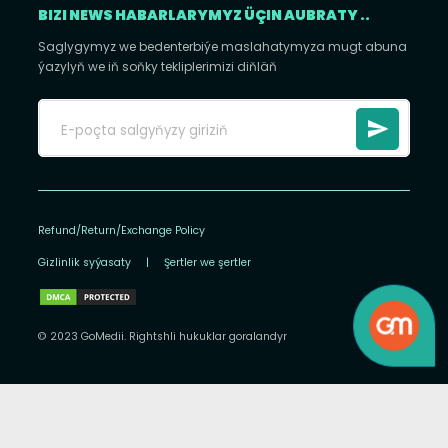
BIZI NEWS HABARLARYMYZ ÜÇIN AUBRATY ..
Saglygymyz we bedenterbiýe maslahatymyza mugt abuna
ýazylyň we iň soňky tekliplerimizi diňläň
Refund/Return/Exchange Policy
Gizlinlik syýasaty
|
Şertler we şertler
© 2023 GoMedii. Rightshli hukuklar goralandyr