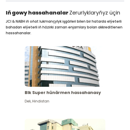
Iň gowy hassahanalar
Zerurlyklaryňyz üçin
JCI & NABH iň oňat lukmançylyk işgärleri bilen bir hatarda elýeterli
bahadan elýeterli iň häzirki zaman enjamlary bolan akkreditlenen
hassahanalar.
Blk Super hünärmen hassahanasy
Deli
,
Hindistan