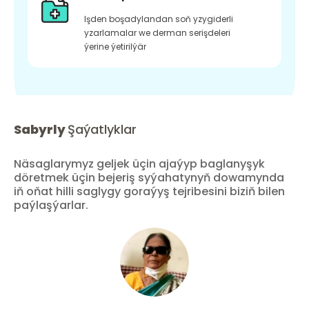
Işden boşadylandan soň yzygiderli
yzarlamalar we derman serişdeleri
ýerine ýetirilýär
Sabyrly
Şaýatlyklar
Näsaglarymyz geljek üçin ajaýyp baglanyşyk
döretmek üçin bejeriş syýahatynyň dowamynda
iň oňat hilli saglygy goraýyş tejribesini biziň bilen
paýlaşýarlar.