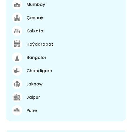
Mumbay
Çennaý
Kolkata
Haýdarabat
Bangalor
Chandigarh
Laknow
Jaipur
Pune