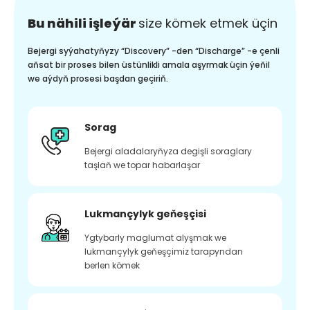
Bu nähili işleýär
size kömek etmek üçin
Bejergi syýahatyňyzy “Discovery” -den “Discharge” -e çenli
aňsat bir proses bilen üstünlikli amala aşyrmak üçin ýeňil
we aýdyň prosesi başdan geçiriň.
Sorag
Bejergi aladalaryňyza degişli soraglary
taşlaň we topar habarlaşar
Lukmançylyk geňeşçisi
Ygtybarly maglumat alyşmak we
lukmançylyk geňeşçimiz tarapyndan
berlen kömek