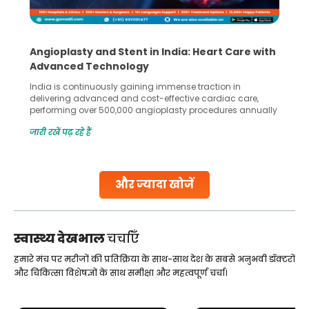
Angioplasty and Stent in India: Heart Care with
Advanced Technology
India is continuously gaining immense traction in
delivering advanced and cost-effective cardiac care,
performing over 500,000 angioplasty procedures annually
with a success rate exceeding 90%. Patients across the
जारी रखें पढ़ रहे हैं
globe are searching for treatments like angioplasty and
stent placement in Indian hospitals, owing to the
combination of high-quality care and affordability.
Studies, such as one published
और ज्यादा खोजें
Continue Reading
स्वास्थ्य देखभाल
चर्चाएँ
हमारे मंच पर मरीजों की प्रतिक्रिया के साथ-साथ देश के सबसे अनुभवी डॉक्टरों
और चिकित्सा विशेषज्ञों के साथ समीक्षा और महत्वपूर्ण चर्चा।