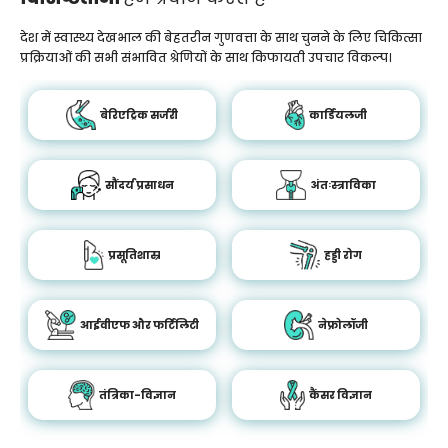
देश में स्वास्थ्य देखभाल की बेहतरीन गुणवत्ता के साथ चुनने के लिए चिकित्सा
प्रक्रियाओं की सभी संभावित श्रेणियों के साथ किफायती उपचार विकल्प।
बेरिएट्रिक सर्जरी
कार्डियलजी
सौंदर्य प्रसाधन
अंतःस्त्राविका
प्रसूतिशास्र
हड्डी रोग
आईवीएफ और फर्टिलिटी
नेफ्रोलॉजी
तंत्रिका-विज्ञान
कैंसर विज्ञान