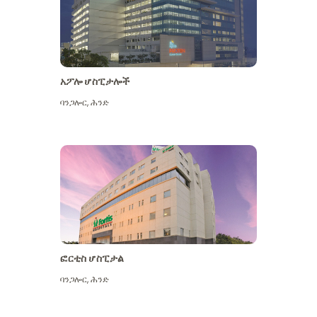
አፖሎ ሆስፒታሎች
ባንጋሎር
,
ሕንድ
ተጨማሪ ይመልከቱ
ፎርቲስ ሆስፒታል
ባንጋሎር
,
ሕንድ