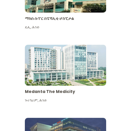
ማክስ ሱፐር ስፔሻሊቲ ሆስፒታል
ዴሊ
,
ሕንድ
Medanta The Medicity
ጉሩግራም
,
ሕንድ