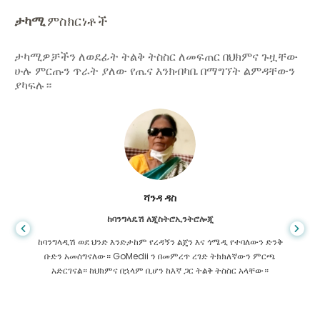
ታካሚ
ምስክርነቶች
ታካሚዎቻችን ለወደፊት ትልቅ ትስስር ለመፍጠር በህክምና ጉዟቸው
ሁሉ ምርጡን ጥራት ያለው የጤና እንክብካቤ በማግኘት ልምዳቸውን
ያካፍሉ።
ሻንዳ ዳስ
ከባንግላዴሽ ለጂስትሮኢንትሮሎጂ
ከባንግላዲሽ ወደ ህንድ እንድታከም የረዳኝን ልጄን እና ጎሜዲ የተባለውን ድንቅ
ቡድን አመሰግናለው። GoMedii ን በመምረጥ ረገድ ትክክለኛውን ምርጫ
አድርገናል። ከህክምና በኋላም ቢሆን ከእኛ ጋር ትልቅ ትስስር አላቸው።