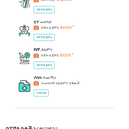
ግምገማ ጀምር
ሂፕ
መተካት
*
እሽጉ በ ጀምር
$4000
ግምገማ ጀምር
IVF
ሕክምና
*
እሽጉ በ ጀምር
$3200
ግምገማ ጀምር
ያስሱ
ተጨማሪ
ተመጣጣኝ የሕክምና ጥቅሎች
ጥያቄ ላክ
ስፔሻሊስቶች
እናቀርባለን።