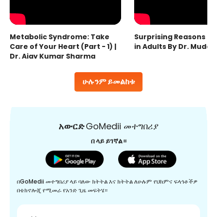
Metabolic Syndrome: Take
Surprising Reasons fo
Care of Your Heart (Part - 1) |
in Adults By Dr. Mudas
Dr. Ajay Kumar Sharma
ሁሉንም ይመልከቱ
አውርድ
GoMedii መተግበሪያ
በ ላይ ይገኛል።
በGoMedii መተግበሪያ ላይ ባለው ክትትል እና ክትትል ለሁሉም የህክምና ፍላጎቶችዎ
በቴክኖሎጂ የሚመራ የአንድ ጊዜ መፍትሄ።