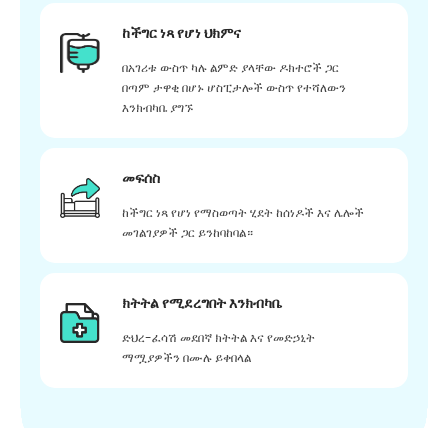
ከችግር ነጻ የሆነ ህክምና
በአገሪቱ ውስጥ ካሉ ልምድ ያላቸው ዶክተሮች ጋር
በጣም ታዋቂ በሆኑ ሆስፒታሎች ውስጥ የተሻለውን
እንክብካቤ ያግኙ
መፍሰስ
ከችግር ነጻ የሆነ የማስወጣት ሂደት ከሰነዶች እና ሌሎች
መገልገያዎች ጋር ይንከባከባል።
ክትትል የሚደረግበት እንክብካቤ
ድህረ-ፈሳሽ መደበኛ ክትትል እና የመድኃኒት
ማሟያዎችን በሙሉ ይቀበላል