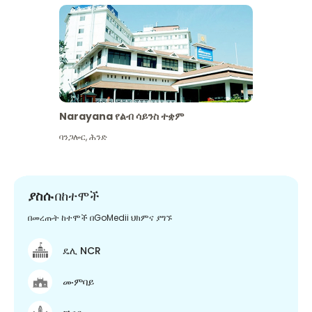
Narayana የልብ ሳይንስ ተቋም
ባንጋሎር
,
ሕንድ
ያስሱ
በከተሞች
በመረጡት ከተሞች በGoMedii ህክምና ያግኙ
ዴሊ NCR
ሙምባይ