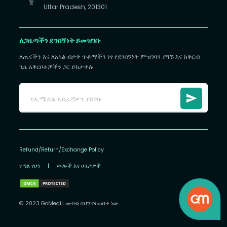
Uttar Pradesh, 201301
ለጋዜጣችን ደንበኝነት ይመዝገቡ
ለጤናችን እና ለአካል ብቃት ጥቆማችን ነፃ የደንበኝነት ምዝገባን ያግኙ እና ከቅርብ
ጊዜ አቅርቦቶቻችን ጋር ይከታተሉ
Refund/Return/Exchange Policy
የ ግል የሆነ
|
ውሎች እና ሁኔታዎች
© 2023 GoMedii. መብቱ በህግ የተጠበቀ ነው