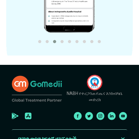
NABH የተረጋገጠ የጤና እንክብካቤ
መድረክ
በህንድ ውስጥ ከፍተኛ ሆስፒታሎች