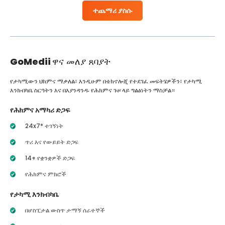
ተጨማሪ ያስሱ
GoMedii
ዋና መለያ ጸባያት
የታካሚውን ህክምና ማቃለል፣ እንዲሁም በቴክኖሎጂ የተደገፈ መፍትሄዎችን፣ የታካሚ
እንክብካቤ ስርዓትን እና በእያንዳንዱ የሕክምና ጉዞ ላይ ግልፅነትን ማስቻል።
የሕክምና አማካሪ ድጋፍ
24x7* ተገኝነት
ጥሪ እና የውይይት ድጋፍ
14+ የቋንቋዎች ድጋፍ
የሕክምና ምክሮች
የታካሚ እንክብካቤ
በሆስፒታል ውስጥ ታማኝ ሰራተኞች