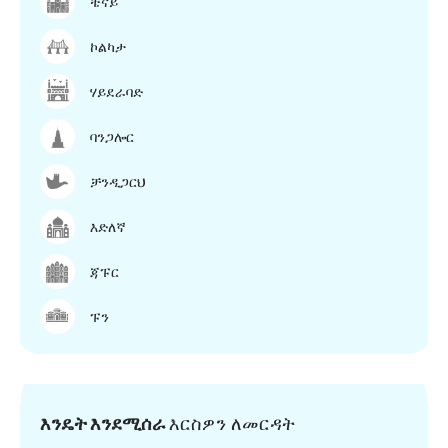
ቼናይ
ኮልካታ
ሃይደራባድ
ባንጋሎር
ቻንዲጋርህ
እድለኛ
ጃፑር
ፑን
እንዴት እንደሚሰራ
እርስዎን ለመርዳት