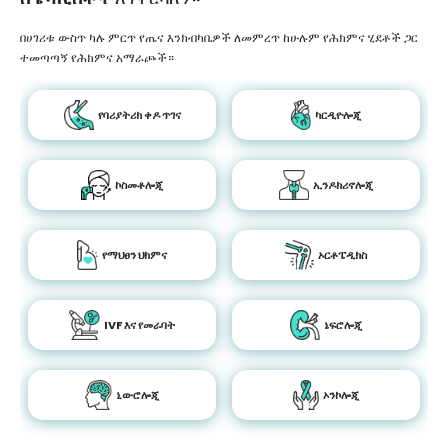
በሀገሪቱ ውስጥ ካሉ ምርጥ የጤና እንክብካቤዎች ለመምረጥ ከሁሉም የሕክምና ሂደቶች ጋር
ተመጣጣኝ የሕክምና አማራጮች።
የባሪያትሪክ ቀዶ ጥገና
ካርዲዮሎጂ
ኮስመቶሎጂ
ኢንዶክሪኖሎጂ
የማህፀን ህክምና
ኦርቶፔዲክስ
IVF እና የመራባት
ኔፍሮሎጂ
ኒውሮሎጂ
ኦንኮሎጂ