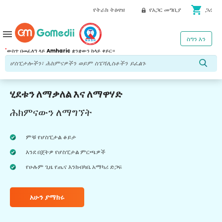
shopping_cart
የትራክ ትዕዛዝ
የአጋር መግቢያ
ጋሪ
menu
ስግን እን
*
ውስጥ በመፈለግ ላይ
Amharic
ቋንቋውን ከላይ ቀይር።
ሂደቱን ለማቃለል እና ለማዋሃድ
ሕክምናውን ለማግኘት
ምቹ የሆስፒታል ቆይታ
እንደ በጀትዎ የሆስፒታል ምርጫዎች
የሁሉም ጊዜ የጤና እንክብካቤ አማካሪ ድጋፍ
አሁን ያማክሩ