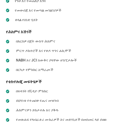
የጉዞ እና የመጠለያ እገዛ
የመውሰጃ እና የመጣል መገልገያዎች
ቀላል የሰነድ ሂደት
የሕክምና እሽጎች
በእርስዎ በጀት ውስጥ ሕክምና
ምርጥ ዶክተሮች እና የቀዶ ጥገና ሐኪሞች
NABH እና JCI እውቅና ያላቸው ሆስፒታሎች
በርካታ የምክክር አማራጮች
የቴክኖሎጂ መፍትሄዎች
በፍላጎት የቪዲዮ ምክክር
ደህንነቱ የተጠበቀ የጤና መዝገብ
ሕክምናዎን ይከታተሉ እና ያቅዱ
የመጽሐፍ የላብራቶሪ ሙከራዎች እና መድሃኒቶች በመስመር ላይ ይዘዙ