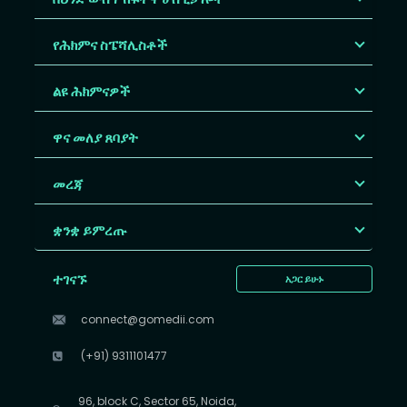
የሕክምና ስፔሻሊስቶች
ልዩ ሕክምናዎች
ዋና መለያ ጸባያት
መረጃ
ቋንቋ ይምረጡ
ተገናኙ
አጋር ይሁኑ
connect@gomedii.com
(+91) 9311101477
96, block C, Sector 65, Noida,