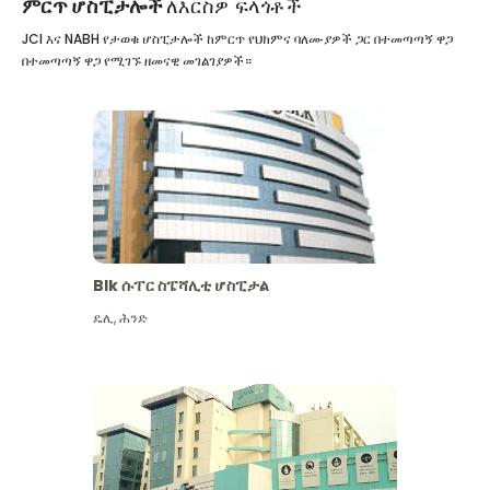
ምርጥ ሆስፒታሎች
ለእርስዎ ፍላጎቶች
JCI እና NABH የታወቁ ሆስፒታሎች ከምርጥ የህክምና ባለሙያዎች ጋር በተመጣጣኝ ዋጋ
በተመጣጣኝ ዋጋ የሚገኙ ዘመናዊ መገልገያዎች።
Blk ሱፐር ስፔሻሊቲ ሆስፒታል
ዴሊ
,
ሕንድ