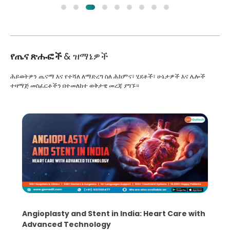
የጤና ጽሑፎች
& ዝማኔዎች
ሕይወትዎን ጤናማ እና የተሻለ ለማድረግ ስለ ሕክምና፣ ሂደቶች፣ ሁኔታዎች እና ሌሎች
ተዛማጅ መስፈርቶችን በተመለከተ ወቅታዊ መረጃ ያግኙ።
Angioplasty and Stent in India: Heart Care with
Advanced Technology