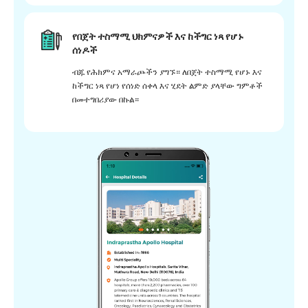
የበጀት ተስማሚ ህክምናዎች እና ከችግር ነጻ የሆኑ
ሰነዶች
ብጁ የሕክምና አማራጮችን ያግኙ። ለበጀት ተስማሚ የሆኑ እና
ከችግር ነጻ የሆነ የሰነድ ሰቀላ እና ሂደት ልምድ ያላቸው ግምቶች
በመተግበሪያው በኩል።