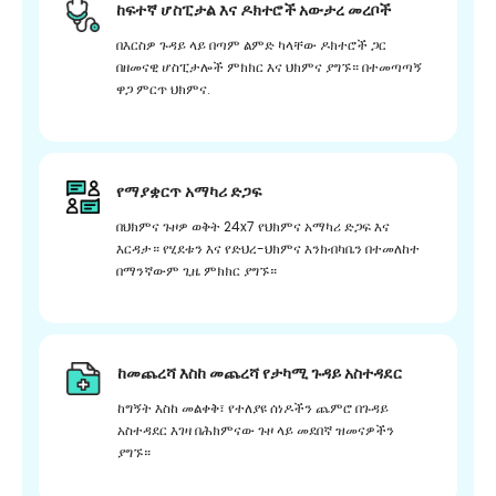
ከፍተኛ ሆስፒታል እና ዶክተሮች አውታረ መረቦች
በእርስዎ ጉዳይ ላይ በጣም ልምድ ካላቸው ዶክተሮች ጋር
በዘመናዊ ሆስፒታሎች ምክክር እና ህክምና ያግኙ። በተመጣጣኝ
ዋጋ ምርጥ ህክምና.
የማያቋርጥ አማካሪ ድጋፍ
በህክምና ጉዞዎ ወቅት 24x7 የህክምና አማካሪ ድጋፍ እና
እርዳታ። የሂደቱን እና የድህረ-ህክምና እንክብካቤን በተመለከተ
በማንኛውም ጊዜ ምክክር ያግኙ።
ከመጨረሻ እስከ መጨረሻ የታካሚ ጉዳይ አስተዳደር
ከግኝት እስከ መልቀቅ፣ የተለያዩ ሰነዶችን ጨምሮ በጉዳይ
አስተዳደር እገዛ በሕክምናው ጉዞ ላይ መደበኛ ዝመናዎችን
ያግኙ።