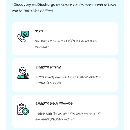
ከDiscovery ወደ Discharge በቀላል ሂደት የህክምና ጉዞዎን የተሳካ ለማድረግ
ቀላል እና ግልፅ ሂደትን ይለማመዱ።
ጥያቄ
ስለ ህክምናዎ ጉዳይ ጥያቄዎችን ይተዉ እና ቡድኑ
ያነጋግራል።
የሕክምና አማካሪ
ታማኝ የመረጃ ልውውጥ እና አንድ በአንድ በህክምና
አማካሪያችን የቀረበ
የሕክምና እቅድ ማውጣት
ከቲኬት እስከ ቪዛ እና በሕክምና እቅድ ውስጥ በጣም
ተመጣጣኝ ፓኬጆችን መምረጥ