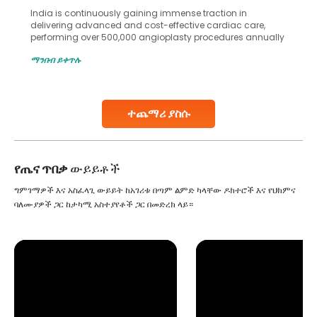
India is continuously gaining immense traction in
delivering advanced and cost-effective cardiac care,
performing over 500,000 angioplasty procedures annually
with a success rate exceeding 90%. Patients across the
ማንበብ ይቀጥሉ
globe are searching for treatments like angioplasty and
stent placement in Indian hospitals, owing to the
combination of high-quality care and affordability.
Studies, such as one published
ተጨማሪ ያስሱ
Continue Reading
የጤና ጥበቃ
ውይይቶች
ግምገማዎች እና አስፈላጊ ውይይት ከአገሪቱ በጣም ልምድ ካላቸው ዶክተሮች እና የህክምና
ባለሙያዎች ጋር ከታካሚ አስተያየቶች ጋር በመድረክ ላይ።