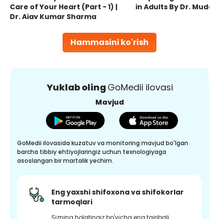
Care of Your Heart (Part - 1) |
in Adults By Dr. Mudas
Dr. Ajay Kumar Sharma
Hammasini ko'rish
Yuklab oling
GoMedii ilovasi
Mavjud
GoMedii ilovasida kuzatuv va monitoring mavjud bo'lgan
barcha tibbiy ehtiyojlaringiz uchun texnologiyaga
asoslangan bir martalik yechim.
Eng yaxshi shifoxona va shifokorlar
tarmoqlari
Sizning holatingiz bo'yicha eng tajribali