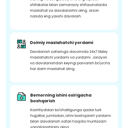
shifokorlar bilan zamonaviy shifoxonalarda
maslahat va davolanishni oling. arzon
narxda eng yaxshi davolash.
Doimiy maslahatchi yordami
Davolanish safaringiz davomida 24x7 tibbiy
maslahatchi yordami va yordami. Jarayon
va davolanishdan keyingi parvarish bo'yicha
har doim maslahat oling.
Bemorning ishini oxirigacha
boshqarish
Kashfiyotdan bo'shatilgunga qadar turli
hujjatlar, jumladan, ishni boshqarish yordami
bilan davolanish safari haqida muntazam
yangilanishlarni oling.