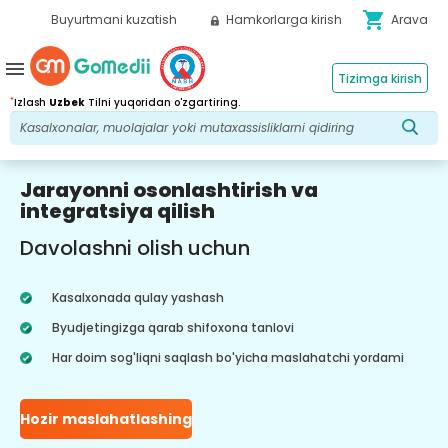
shopping_cart
Buyurtmani kuzatish
Hamkorlarga kirish
Arava
menu
Tizimga kirish
*
Izlash
Uzbek
Tilni yuqoridan o'zgartiring.
Jarayonni osonlashtirish va
integratsiya qilish
Davolashni olish uchun
Kasalxonada qulay yashash
Byudjetingizga qarab shifoxona tanlovi
Har doim sog'liqni saqlash bo'yicha maslahatchi yordami
Hozir maslahatlashing