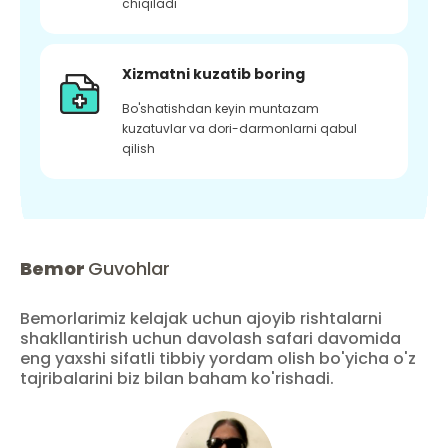
chiqiladi
Xizmatni kuzatib boring
Bo'shatishdan keyin muntazam
kuzatuvlar va dori-darmonlarni qabul
qilish
Bemor
Guvohlar
Bemorlarimiz kelajak uchun ajoyib rishtalarni
shakllantirish uchun davolash safari davomida
eng yaxshi sifatli tibbiy yordam olish bo'yicha o'z
tajribalarini biz bilan baham ko'rishadi.