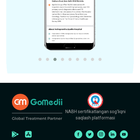
NABH sertifikatlangan sog'liqni
saqlash platformasi