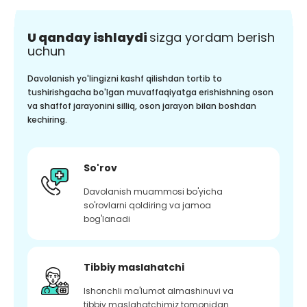
U qanday ishlaydi
sizga yordam berish
uchun
Davolanish yo'lingizni kashf qilishdan tortib to
tushirishgacha bo'lgan muvaffaqiyatga erishishning oson
va shaffof jarayonini silliq, oson jarayon bilan boshdan
kechiring.
So'rov
Davolanish muammosi bo'yicha
so'rovlarni qoldiring va jamoa
bog'lanadi
Tibbiy maslahatchi
Ishonchli ma'lumot almashinuvi va
tibbiy maslahatchimiz tomonidan