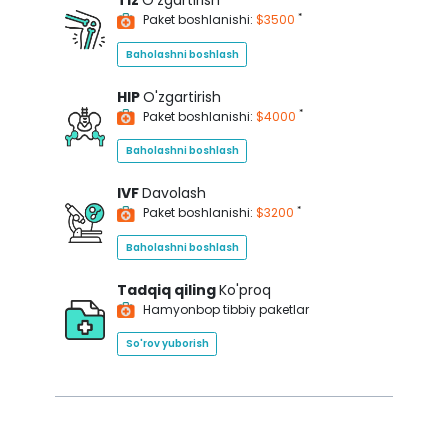
Tiz
O'zgartirish
*
Paket boshlanishi:
$3500
Baholashni boshlash
HIP
O'zgartirish
*
Paket boshlanishi:
$4000
Baholashni boshlash
IVF
Davolash
*
Paket boshlanishi:
$3200
Baholashni boshlash
Tadqiq qiling
Ko'proq
Hamyonbop tibbiy paketlar
So'rov yuborish