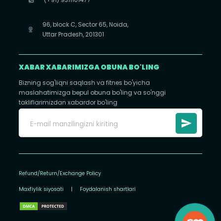
96, block C, Sector 65, Noida,
Uttar Pradesh, 201301
XABAR XABARIMIZGA OBUNA BO'LING
Bizning sog'liqni saqlash va fitnes bo'yicha
maslahatimizga bepul obuna bo'ling va so'nggi
takliflarimizdan xabardor bo'ling
Refund/Return/Exchange Policy
Maxfiylik siyosati
|
Foydalanish shartlari