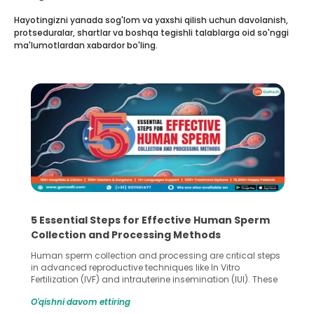
Hayotingizni yanada sog'lom va yaxshi qilish uchun davolanish,
protseduralar, shartlar va boshqa tegishli talablarga oid so'nggi
ma'lumotlardan xabardor bo'ling.
5 Essential Steps for Effective Human Sperm
Collection and Processing Methods
Human sperm collection and processing are critical steps
in advanced reproductive techniques like In Vitro
Fertilization (IVF) and intrauterine insemination (IUI). These
methods enable medical professionals to tackle fertility
O'qishni davom ettiring
challenges and help couples achieve their dream of