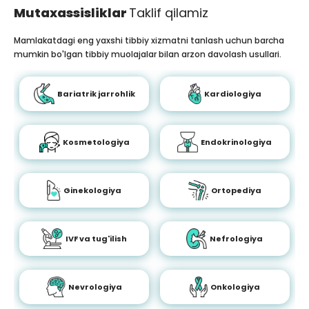
Mutaxassisliklar
Taklif qilamiz
Mamlakatdagi eng yaxshi tibbiy xizmatni tanlash uchun barcha
mumkin bo'lgan tibbiy muolajalar bilan arzon davolash usullari.
Bariatrik jarrohlik
Kardiologiya
Kosmetologiya
Endokrinologiya
Ginekologiya
Ortopediya
IVF va tug'ilish
Nefrologiya
Nevrologiya
Onkologiya