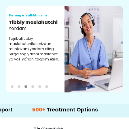
Bizning afzalliklarimiz
B
Tibbiy maslahatchi
O
Yordam
M
Tajribali tibbiy
S
maslahatchilarimizdan
y
muntazam yordam oling.
r
Sizga eng yaxshi maslahat
e
va yo'l-yo'riqni taqdim etish.
b
500+
Treatment Options