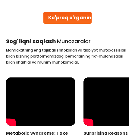
parenthood. Skilled technicians collect sperm using
specialized procedures to ensure optimal quality. Once
collected, they process the
Ko'proq o'rganing
Continue Reading
Sog'liqni saqlash
Munozaralar
Mamlakatning eng tajribali shifokorlari va tibbiyot mutaxassislari
bilan bizning platformamizdagi bemorlarning fikr-mulohazalari
bilan sharhlar va muhim muhokamalar.
Metabolic Syndrome: Take
Surprising Reasons fo