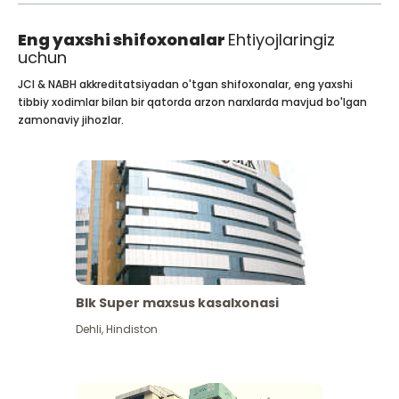
Eng yaxshi shifoxonalar
Ehtiyojlaringiz
uchun
JCI & NABH akkreditatsiyadan o'tgan shifoxonalar, eng yaxshi
tibbiy xodimlar bilan bir qatorda arzon narxlarda mavjud bo'lgan
zamonaviy jihozlar.
Blk Super maxsus kasalxonasi
Dehli
,
Hindiston