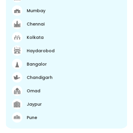
Mumbay
Chennai
Kolkata
Haydarobod
Bangalor
Chandigarh
Omad
Jaypur
Pune