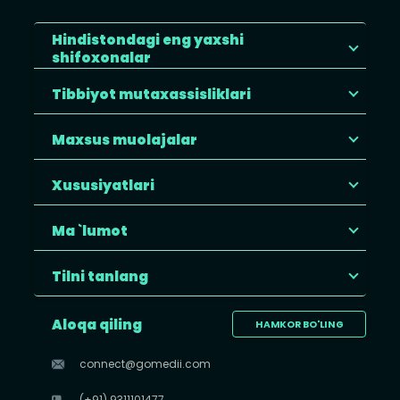
Hindistondagi eng yaxshi
shifoxonalar
Tibbiyot mutaxassisliklari
Maxsus muolajalar
Xususiyatlari
Ma `lumot
Tilni tanlang
Aloqa qiling
HAMKOR BO'LING
connect@gomedii.com
(+91) 9311101477