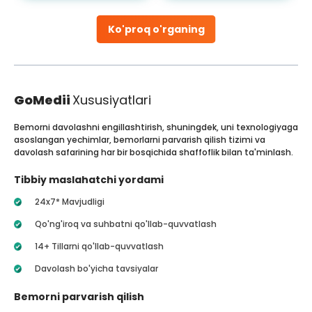
Ko'proq o'rganing
GoMedii
Xususiyatlari
Bemorni davolashni engillashtirish, shuningdek, uni texnologiyaga
asoslangan yechimlar, bemorlarni parvarish qilish tizimi va
davolash safarining har bir bosqichida shaffoflik bilan ta'minlash.
Tibbiy maslahatchi yordami
24x7* Mavjudligi
Qo'ng'iroq va suhbatni qo'llab-quvvatlash
14+ Tillarni qo'llab-quvvatlash
Davolash bo'yicha tavsiyalar
Bemorni parvarish qilish