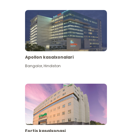
Apollon kasalxonalari
Koʻproq koʻrish
Bangalor
,
Hindiston
Fortis kasalxonasi