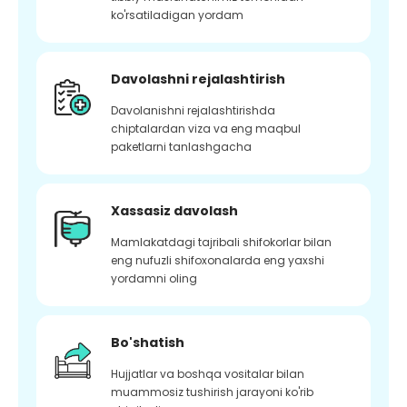
ko'rsatiladigan yordam
Davolashni rejalashtirish
Davolanishni rejalashtirishda
chiptalardan viza va eng maqbul
paketlarni tanlashgacha
Xassasiz davolash
Mamlakatdagi tajribali shifokorlar bilan
eng nufuzli shifoxonalarda eng yaxshi
yordamni oling
Bo'shatish
Hujjatlar va boshqa vositalar bilan
muammosiz tushirish jarayoni ko'rib