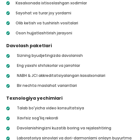
Kasalxonada ixtisoslashgan xodimlar
Sayohat va turar joy yordami
Olib ketish va tushirish vositalari
Oson hujjatlashtirish jarayoni
Davolash paketlari
Sizning byudjetingizda davolanish
Eng yaxshi shifokorlar va jarrohlar
NABH & JCI akkreditatsiyalangan kasalxonalari
Bir nechta maslahat variantlari
Texnologiya yechimlari
Talab bo'yicha video konsultatsiya
Xavfsiz sog'liq rekordi
Davolanishingizni kuzatib boring va rejalashtiring
Laboratoriya sinovlari va dori-darmonlarni onlayn buyurtma