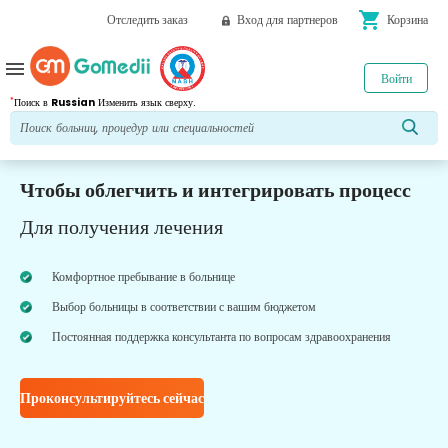
shopping_cart
Отследить заказ
Вход для партнеров
Корзина
menu
Войти
*
Поиск в
Russian
Изменить язык сверху.
Чтобы облегчить и интегрировать процесс
Для получения лечения
Комфортное пребывание в больнице
Выбор больницы в соответствии с вашим бюджетом
Постоянная поддержка консультанта по вопросам здравоохранения
Проконсультируйтесь сейчас