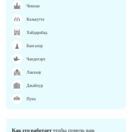
Ченнаи
Калькутта
Хайдарабад
Бангалор
Чандигарх
Лакхнау
Джайпур
Пуна
Как это работает
чтобы помочь вам