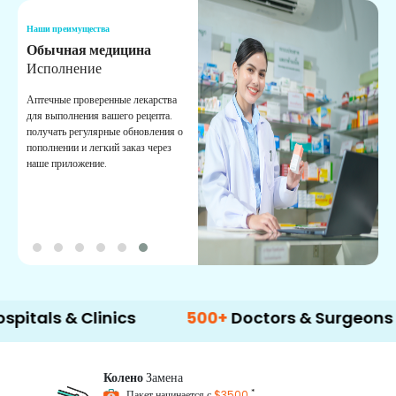
Наши преимущества
Н
Обычная медицина
Т
Исполнение
И
п
Аптечные проверенные лекарства
в
для выполнения вашего рецепта.
к
получать регулярные обновления о
пополнении и легкий заказ через
наше приложение.
s & Clinics
500+
Doctors & Surgeons
1
Колено
Замена
*
Пакет начинается с
$3500