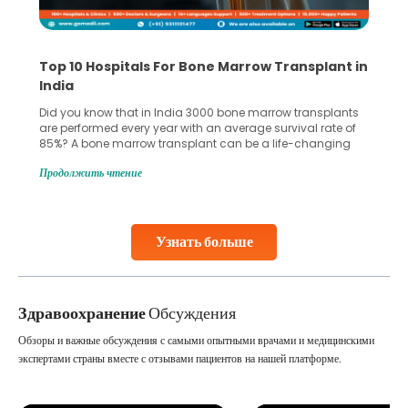
Top 10 Hospitals For Bone Marrow Transplant in
India
Did you know that in India 3000 bone marrow transplants
are performed every year with an average survival rate of
85%? A bone marrow transplant can be a life-changing
treatment for an individual, choosing the right hospital can
Продолжить чтение
make all the difference. India has some of the world’s
leading hospitals for bone marrow transplants.
Continue Reading
Узнать больше
Здравоохранение
Обсуждения
Обзоры и важные обсуждения с самыми опытными врачами и медицинскими
экспертами страны вместе с отзывами пациентов на нашей платформе.