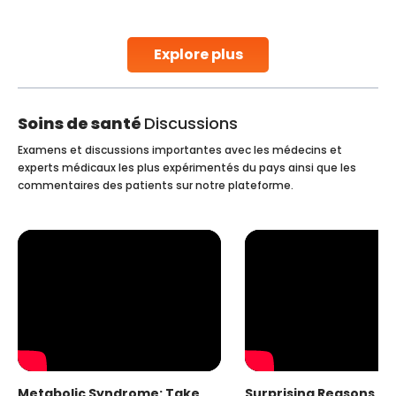
stent placement in Indian hospitals, owing to the
combination of high-quality care and affordability.
Studies, such as one published
Explore plus
Continue Reading
Soins de santé
Discussions
Examens et discussions importantes avec les médecins et
experts médicaux les plus expérimentés du pays ainsi que les
commentaires des patients sur notre plateforme.
Metabolic Syndrome: Take
Surprising Reasons fo