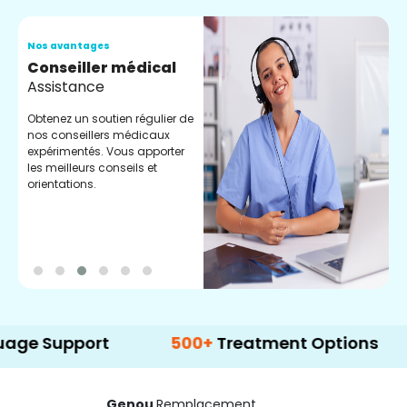
Nos avantages
N
Conseiller médical
V
Assistance
C
Obtenez un soutien régulier de
C
nos conseillers médicaux
n
expérimentés. Vous apporter
e
les meilleurs conseils et
t
orientations.
p
d
upport
500+
Treatment Options
Genou
Remplacement