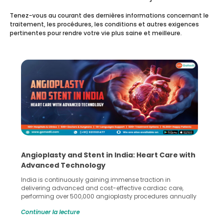
Tenez-vous au courant des dernières informations concernant le
traitement, les procédures, les conditions et autres exigences
pertinentes pour rendre votre vie plus saine et meilleure.
Angioplasty and Stent in India: Heart Care with
Advanced Technology
India is continuously gaining immense traction in
delivering advanced and cost-effective cardiac care,
performing over 500,000 angioplasty procedures annually
with a success rate exceeding 90%. Patients across the
Continuer la lecture
globe are searching for treatments like angioplasty and