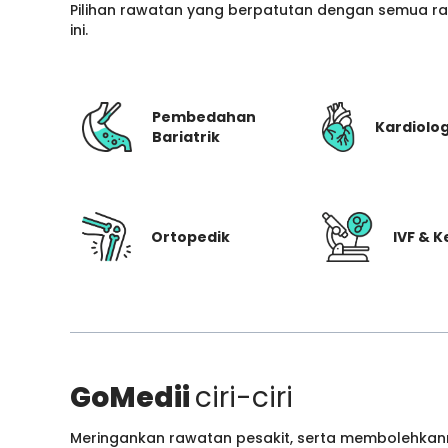
Pilihan rawatan yang berpatutan dengan semua ran
ini.
Pembedahan
Kardiolog
Bariatrik
Ortopedik
IVF & 
GoMedii
ciri-ciri
Meringankan rawatan pesakit, serta membolehkann