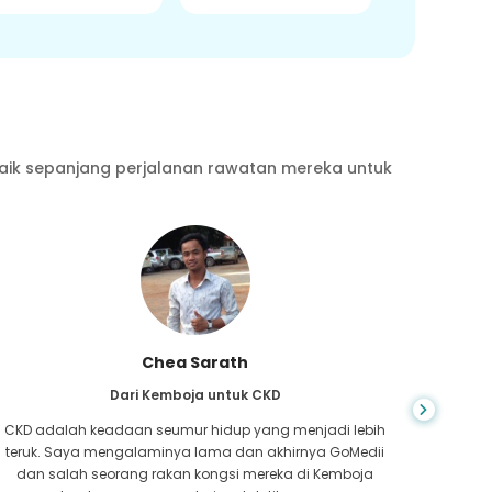
aik sepanjang perjalanan rawatan mereka untuk
Chea Sarath
Dari Kemboja untuk CKD
CKD adalah keadaan seumur hidup yang menjadi lebih
Anda ti
teruk. Saya mengalaminya lama dan akhirnya GoMedii
yang 
dan salah seorang rakan kongsi mereka di Kemboja
hati,