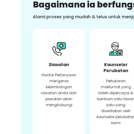
Bagaimana ia berfung
Alami proses yang mudah & telus untuk menj
Siasatan
Kaunselor
Perubatan
Hantar Pertanyaan
mengenai
Pertukaran
kebimbangan
maklumat yang
rawatan anda dan
boleh dipercayai &
pasukan akan
bantuan satu lawa
menghubungi
satu yang
disediakan oleh
kaunselor perubata
kami