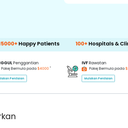
0+
Happy Patients
100+
Hospitals & Clinics
NGGUL
Penggantian
IVF
Rawatan
*
Pakej Bermula pada
$4000
Pakej Bermula pada
$
lakan Penilaian
Mulakan Penilaian
rkan