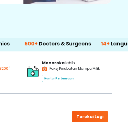
500+
Doctors & Surgeons
14+
Language S
Meneroka
lebih
*
3200
Pakej Perubatan Mampu Milik
Hantar Pertanyaan
Terokai Lagi