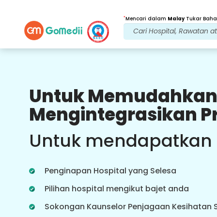
*
Mencari dalam
Malay
Tukar Bahas
Untuk Memudahkan
Faedah Kami
Mengintegrasikan P
Rawatan Selepas
penjagaan susulan
Untuk mendapatkan
Dapatkan sokongan perubatan dan
pesakit 24x7 dengan pasukan kami
yang menangani isu anda pada
Penginapan Hospital yang Selesa
setiap masa. Kemas kini berkala
tentang keperluan rawatan anda.
Pilihan hospital mengikut bajet anda
Sokongan Kaunselor Penjagaan Kesihatan