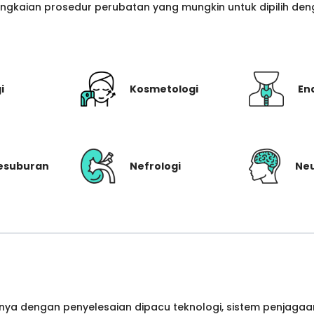
gkaian prosedur perubatan yang mungkin untuk dipilih denga
i
Kosmetologi
En
Kesuburan
Nefrologi
Neu
ya dengan penyelesaian dipacu teknologi, sistem penjagaan