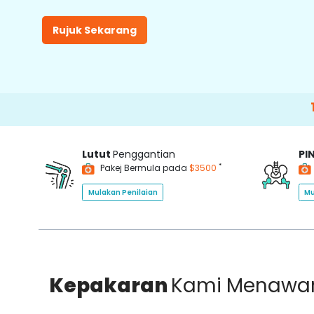
Rujuk Sekarang
1500
Lutut
Penggantian
PI
*
Pakej Bermula pada
$3500
Mulakan Penilaian
Mu
Kepakaran
Kami Menawa