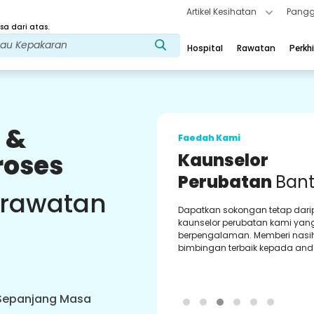
Artikel Kesihatan
Pangg
a dari atas.
Hospital
Rawatan
Perkh
 &
Faedah Kami
roses
Kaunselor
Perubatan
Ban
 rawatan
Dapatkan sokongan tetap dar
kaunselor perubatan kami yan
berpengalaman. Memberi nasi
bimbingan terbaik kepada and
 Sepanjang Masa