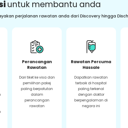
si
untuk membantu anda
ayakan perjalanan rawatan anda dari Discovery hingga Dis
Perancangan
Rawatan Percuma
Rawatan
Hassale
Dari tiket ke visa dan
Dapatkan rawatan
pemilihan pakej
terbaik di hospital
paling berpatutan
paling terkenal
n
dalam
dengan doktor
perancangan
berpengalaman di
rawatan
negara ini
n