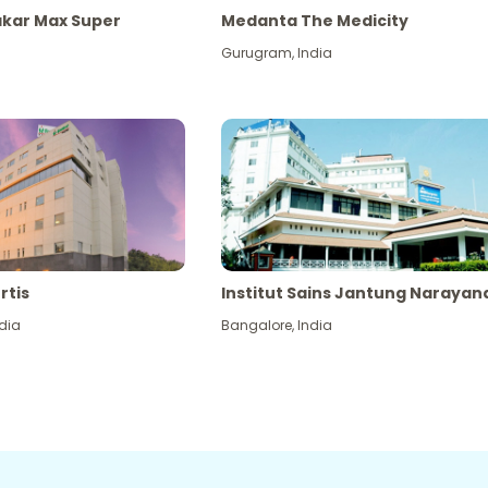
akar Max Super
Medanta The Medicity
Gurugram
,
India
rtis
Institut Sains Jantung Narayan
dia
Bangalore
,
India