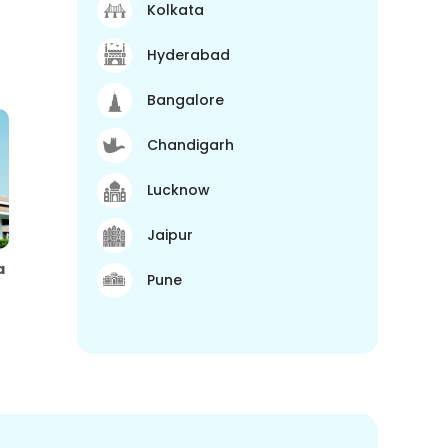
Kolkata
Hyderabad
Bangalore
Chandigarh
Lucknow
Jaipur
a
Pune