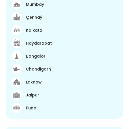
Mumbay
Çennaý
Kolkata
Haýdarabat
Bangalor
Chandigarh
Laknow
Jaipur
Pune