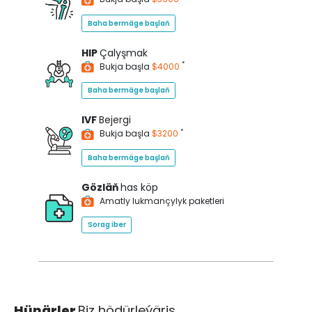
Baha bermäge başlaň
HIP
Çalyşmak
*
Bukja başla
$4000
Baha bermäge başlaň
IVF
Bejergi
*
Bukja başla
$3200
Baha bermäge başlaň
Gözläň
has köp
Amatly lukmançylyk paketleri
Sorag iber
Hünärler
Biz hödürleýäris