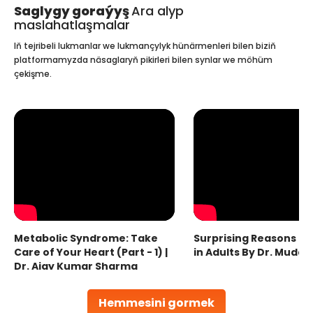
Saglygy goraýyş
Ara alyp
maslahatlaşmalar
Iň tejribeli lukmanlar we lukmançylyk hünärmenleri bilen biziň
platformamyzda näsaglaryň pikirleri bilen synlar we möhüm
çekişme.
Metabolic Syndrome: Take
Surprising Reasons fo
Care of Your Heart (Part - 1) |
in Adults By Dr. Mudas
Dr. Ajay Kumar Sharma
Hemmesini gormek