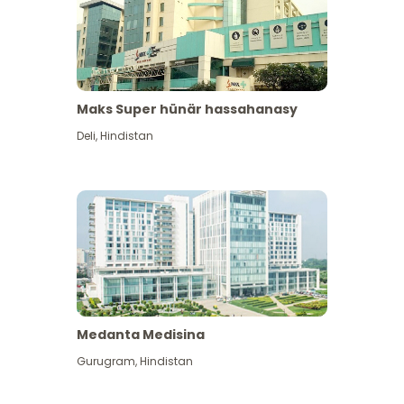
Maks Super hünär hassahanasy
Deli
,
Hindistan
Medanta Medisina
Gurugram
,
Hindistan