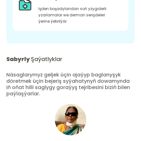
Işden boşadylandan soň yzygiderli
yzarlamalar we derman serişdeleri
ýerine ýetirilýär
Sabyrly
Şaýatlyklar
Näsaglarymyz geljek üçin ajaýyp baglanyşyk
döretmek üçin bejeriş syýahatynyň dowamynda
iň oňat hilli saglygy goraýyş tejribesini biziň bilen
paýlaşýarlar.