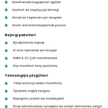
Keselhanada bagyşlanan işgärler
Syýahat we ýaşaýyş jaý kömegi
Almak we taşlamak üçin desgalar
Aňsat resminamalaşdyrmak prosesi
Bejergi paketleri
Býudjetiňizde bejergi
Iň oňat lukmanlar we hirurglar
NABH & JCI Çalt hassahanalar
Köp maslahat beriş opsiýalary
Tehnologiýa çözgütleri
Talap boýunça wideo maslahaty
Ygtybarly saglyk ýazgysy
Bejergiňizi yzarlaň we meýilleşdiriň
Kitap laboratoriýasy synaglary we onlaýn dermanlary sargyt