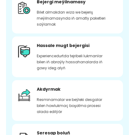
Bejergi meýilnamasy
Bilet almakdan wiza we bejeriş
meýilnamasynda iň amatly paketleri
saýlamak
Hassale mugt bejergisi
Experiencedurtda tejribeli lukmanlar
bilen iň abraýly hassahanalarda iň
gowy ideg alyň
Akdyrmak
Resminamalar we beýleki desgalar
bilen howlukmaç boşatma prosesi
alada edilýär
Seresap boluň