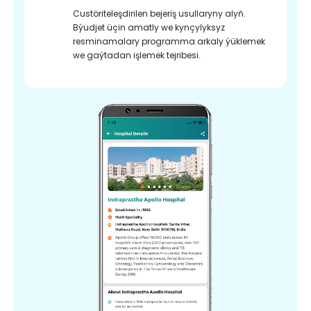
Custöriteleşdirilen bejeriş usullaryny alyň.
Býudjet üçin amatly we kynçylyksyz
resminamalary programma arkaly ýüklemek
we gaýtadan işlemek tejribesi.