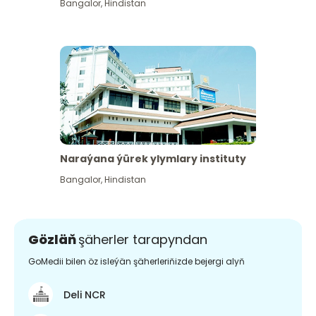
Bangalor
,
Hindistan
Naraýana ýürek ylymlary instituty
Bangalor
,
Hindistan
Gözläň
şäherler tarapyndan
GoMedii bilen öz isleýän şäherleriňizde bejergi alyň
Deli NCR