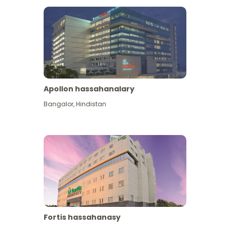
Apollon hassahanalary
Has giňişleýin gör
Bangalor
,
Hindistan
Fortis hassahanasy