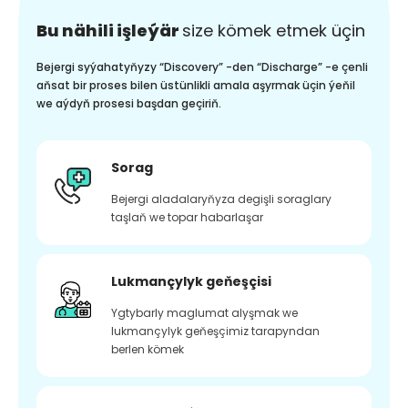
Bu nähili işleýär
size kömek etmek üçin
Bejergi syýahatyňyzy “Discovery” -den “Discharge” -e çenli
aňsat bir proses bilen üstünlikli amala aşyrmak üçin ýeňil
we aýdyň prosesi başdan geçiriň.
Sorag
Bejergi aladalaryňyza degişli soraglary
taşlaň we topar habarlaşar
Lukmançylyk geňeşçisi
Ygtybarly maglumat alyşmak we
lukmançylyk geňeşçimiz tarapyndan
berlen kömek