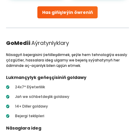
Has giňişleýin öwreniň
GoMedii
Aýratynlyklary
Näsagyň bejergisini ýeňilleşdirmek, şeýle hem tehnologiýa esasly
çözgütler, hassalara ideg ulgamy we bejeriş syýahatynyň her
ädiminde aç-açanlyk bilen üpjün etmek.
Lukmançylyk geňeşçisiniň goldawy
24x7* Elýeterlilik
Jaň we söhbetdeşlik goldawy
14+ Diller goldawy
Bejergi teklipleri
Näsaglara ideg