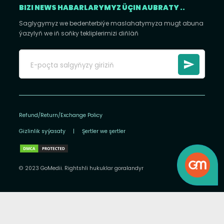
BIZI NEWS HABARLARYMYZ ÜÇIN AUBRATY ..
Saglygymyz we bedenterbiýe maslahatymyza mugt abuna
ýazylyň we iň soňky tekliplerimizi diňläň
Refund/Return/Exchange Policy
Gizlinlik syýasaty
|
Şertler we şertler
© 2023 GoMedii. Rightshli hukuklar goralandyr