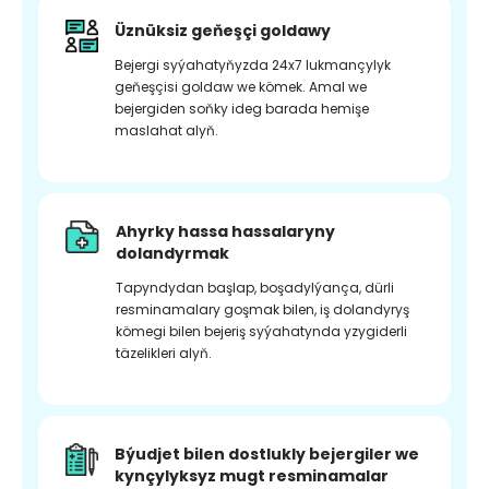
Üznüksiz geňeşçi goldawy
Bejergi syýahatyňyzda 24x7 lukmançylyk
geňeşçisi goldaw we kömek. Amal we
bejergiden soňky ideg barada hemişe
maslahat alyň.
Ahyrky hassa hassalaryny
dolandyrmak
Tapyndydan başlap, boşadylýança, dürli
resminamalary goşmak bilen, iş dolandyryş
kömegi bilen bejeriş syýahatynda yzygiderli
täzelikleri alyň.
Býudjet bilen dostlukly bejergiler we
kynçylyksyz mugt resminamalar