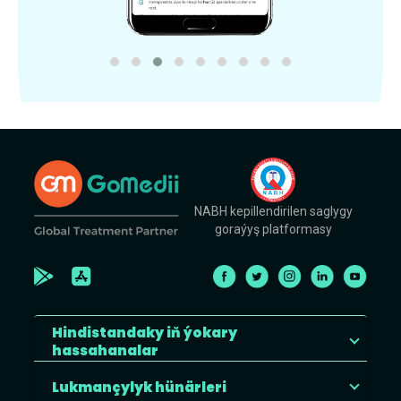
NABH kepillendirilen saglygy
goraýyş platformasy
Hindistandaky iň ýokary
hassahanalar
Lukmançylyk hünärleri