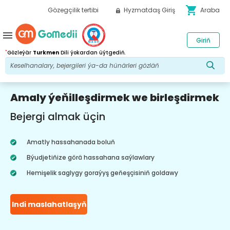
shopping_cart
Gözegçilik tertibi
Hyzmatdaş Giriş
Araba
menu
Giriň
*
Gözleýär
Turkmen
Dili ýokardan üýtgediň.
Amaly ýeňilleşdirmek we birleşdirmek
Bejergi almak üçin
Amatly hassahanada boluň
Býudjetiňize görä hassahana saýlawlary
Hemişelik saglygy goraýyş geňeşçisiniň goldawy
Indi maslahatlaşyň