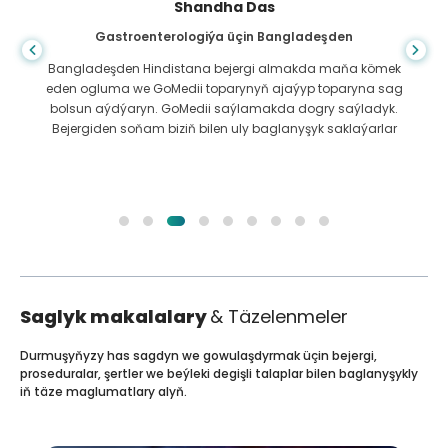
Shandha Das
Gastroenterologiýa üçin Bangladeşden
Bangladeşden Hindistana bejergi almakda maňa kömek
eden ogluma we GoMedii toparynyň ajaýyp toparyna sag
bolsun aýdýaryn. GoMedii saýlamakda dogry saýladyk.
Bejergiden soňam biziň bilen uly baglanyşyk saklaýarlar
Saglyk makalalary
& Täzelenmeler
Durmuşyňyzy has sagdyn we gowulaşdyrmak üçin bejergi,
proseduralar, şertler we beýleki degişli talaplar bilen baglanyşykly
iň täze maglumatlary alyň.