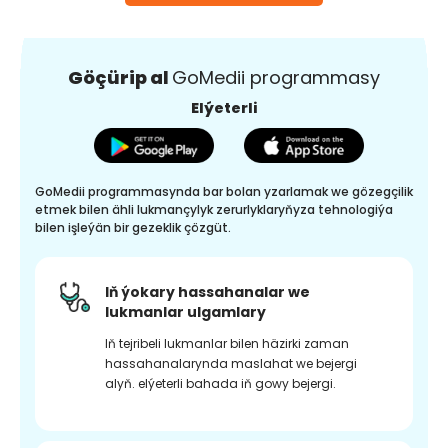
Göçürip al
GoMedii programmasy
Elýeterli
GoMedii programmasynda bar bolan yzarlamak we gözegçilik
etmek bilen ähli lukmançylyk zerurlyklaryňyza tehnologiýa
bilen işleýän bir gezeklik çözgüt.
Iň ýokary hassahanalar we
lukmanlar ulgamlary
Iň tejribeli lukmanlar bilen häzirki zaman
hassahanalarynda maslahat we bejergi
alyň. elýeterli bahada iň gowy bejergi.