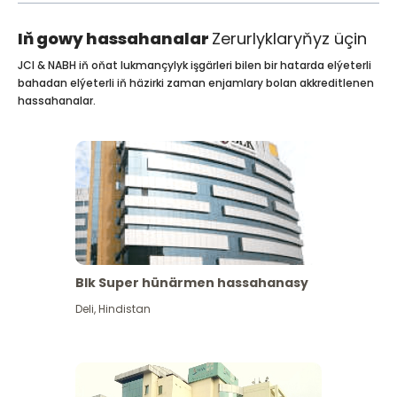
Iň gowy hassahanalar
Zerurlyklaryňyz üçin
JCI & NABH iň oňat lukmançylyk işgärleri bilen bir hatarda elýeterli
bahadan elýeterli iň häzirki zaman enjamlary bolan akkreditlenen
hassahanalar.
Blk Super hünärmen hassahanasy
Deli
,
Hindistan