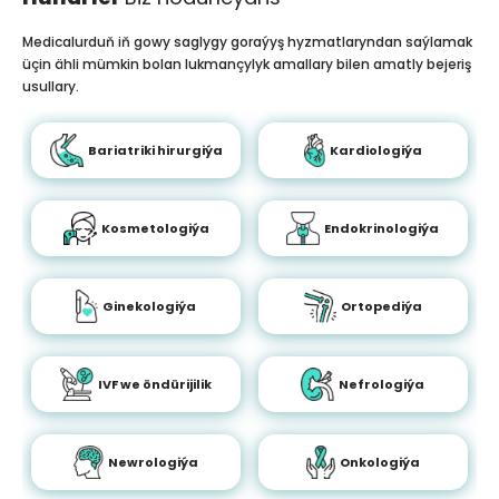
Medicalurduň iň gowy saglygy goraýyş hyzmatlaryndan saýlamak
üçin ähli mümkin bolan lukmançylyk amallary bilen amatly bejeriş
usullary.
Bariatriki hirurgiýa
Kardiologiýa
Kosmetologiýa
Endokrinologiýa
Ginekologiýa
Ortopediýa
IVF we öndürijilik
Nefrologiýa
Newrologiýa
Onkologiýa