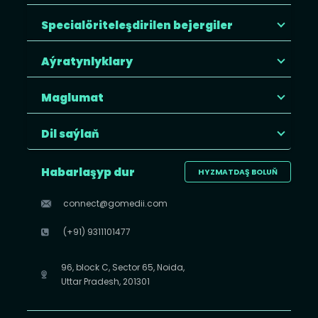
Specialöriteleşdirilen bejergiler
Aýratynlyklary
Maglumat
Dil saýlaň
Habarlaşyp dur
HYZMATDAŞ BOLUŇ
connect@gomedii.com
(+91) 9311101477
96, block C, Sector 65, Noida,
Uttar Pradesh, 201301