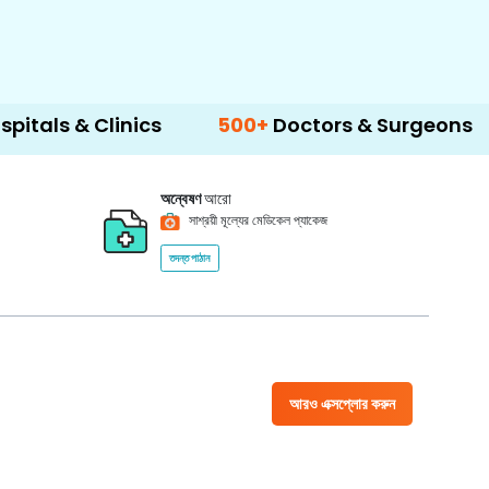
Clinics
500+
Doctors & Surgeons
14+
La
অন্বেষণ
আরো
সাশ্রয়ী মূল্যের মেডিকেল প্যাকেজ
তদন্ত পাঠান
আরও এক্সপ্লোর করুন