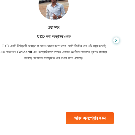
চেয়া শরৎ
CKD জন্য কম্বোডিয়া থেকে
CKD একটি দীর্ঘস্থায়ী অবস্থা যা আরও খারাপ হতে থাকে। আমি দীর্ঘদিন ধরে এটি সহ্য করেছি
আপনি কখনই জ
এবং অবশেষে GoMedii এবং কম্বোডিয়াতে তাদের একজন অংশীদার আমাকে বুঝতে সাহায্য
আমার কো
করেছে যে আমার স্বাস্থ্যকে ধরে রাখার সময় এসেছে।
বাংলাদেশ
আরও এক্সপ্লোর করুন