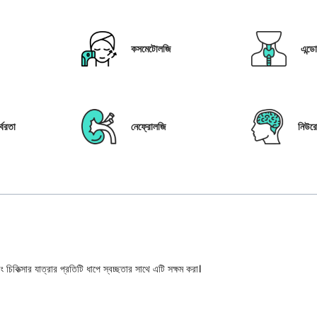
কসমেটোলজি
এন্ড
্বরতা
নেফ্রোলজি
নিউর
 চিকিত্সার যাত্রার প্রতিটি ধাপে স্বচ্ছতার সাথে এটি সক্ষম করা।