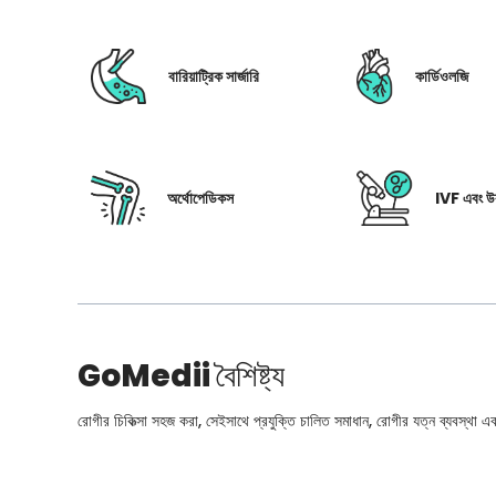
বারিয়াট্রিক সার্জারি
কার্ডিওলজি
অর্থোপেডিকস
IVF এবং উর
GoMedii
বৈশিষ্ট্য
রোগীর চিকিত্সা সহজ করা, সেইসাথে প্রযুক্তি চালিত সমাধান, রোগীর যত্ন ব্যবস্থা এবং