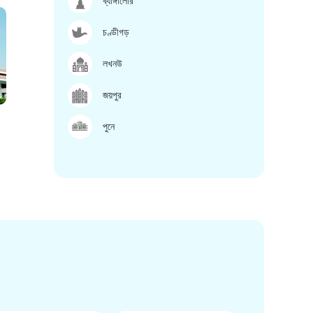
ব্যাঙ্গালোর
চণ্ডীগড়
লখনউ
জয়পুর
পুনে