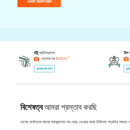
এখনই পরামর্শ করুন
হাঁটু
প্রতিস্থাপন
হিপ
*
প্যাকেজ শুরু
$3500
মূল্যায়ন শুরু করুন
মূল্
বিশেষত্ব
আমরা প্রস্তাব করছি
দেশের সর্বোত্তম মানের স্বাস্থ্যসেবা সহ বেছে নেওয়ার জন্য চিকিৎসা পদ্ধতির সমস্ত সম্