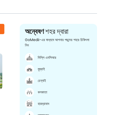
অন্বেষণ
শহর দ্বারা
GoMedii-এর মাধ্যমে আপনার পছন্দের শহরে চিকিৎসা
নিন
দিল্লি এনসিআর
মুম্বাই
চেন্নাই
কলকাতা
হায়দ্রাবাদ