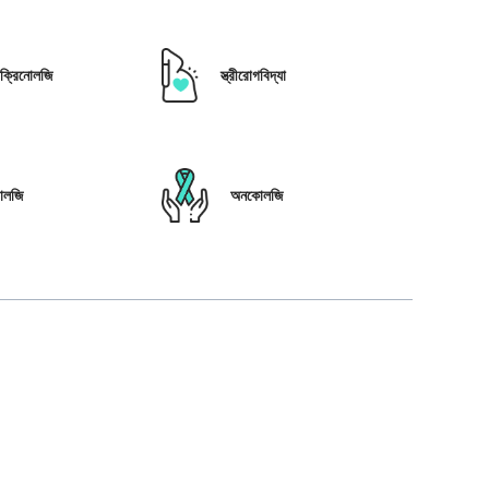
োক্রিনোলজি
স্ত্রীরোগবিদ্যা
োলজি
অনকোলজি