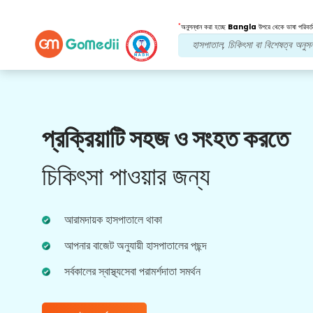
*
অনুসন্ধান করা হচ্ছে
Bangla
উপরে থেকে ভাষা পরিবর্ত
আমাদের সুবিধা
প্রক্রিয়াটি সহজ ও সংহত করতে
পোস্ট চিকিত্সা
অনুসরণ যত্ন
চিকিৎসা পাওয়ার জন্য
আপনার সমস্যার সমাধান করার জন্য আমাদের দলের সাথে 24x7
চিকিৎসা এবং রোগীর সহায়তা পান। আপনার চিকিৎসার
প্রয়োজনীয়তার নিয়মিত আপডেট।
আরামদায়ক হাসপাতালে থাকা
আপনার বাজেট অনুযায়ী হাসপাতালের পছন্দ
সর্বকালের স্বাস্থ্যসেবা পরামর্শদাতা সমর্থন