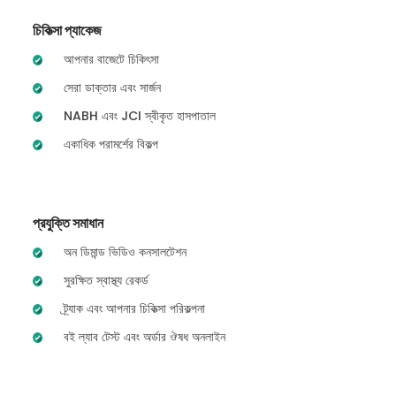
চিকিত্সা প্যাকেজ
আপনার বাজেটে চিকিৎসা
সেরা ডাক্তার এবং সার্জন
NABH এবং JCI স্বীকৃত হাসপাতাল
একাধিক পরামর্শের বিকল্প
প্রযুক্তি সমাধান
অন ডিমান্ড ভিডিও কনসালটেশন
সুরক্ষিত স্বাস্থ্য রেকর্ড
ট্র্যাক এবং আপনার চিকিত্সা পরিকল্পনা
বই ল্যাব টেস্ট এবং অর্ডার ঔষধ অনলাইন