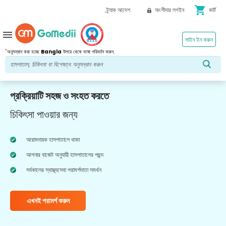
shopping_cart
ট্র্যাক আদেশ
অংশীদার লগইন
কার্ট
menu
সাইন ইন করুন
*
অনুসন্ধান করা হচ্ছে
Bangla
উপরে থেকে ভাষা পরিবর্তন করুন.
প্রক্রিয়াটি সহজ ও সংহত করতে
চিকিৎসা পাওয়ার জন্য
আরামদায়ক হাসপাতালে থাকা
আপনার বাজেট অনুযায়ী হাসপাতালের পছন্দ
সর্বকালের স্বাস্থ্যসেবা পরামর্শদাতা সমর্থন
এখনই পরামর্শ করুন