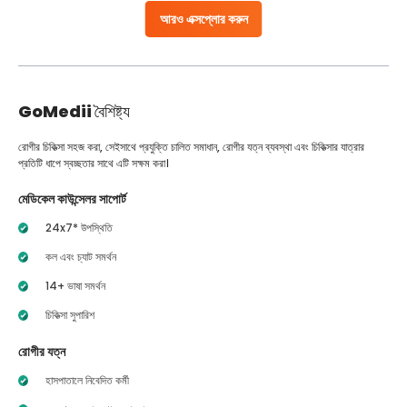
আরও এক্সপ্লোর করুন
GoMedii
বৈশিষ্ট্য
রোগীর চিকিত্সা সহজ করা, সেইসাথে প্রযুক্তি চালিত সমাধান, রোগীর যত্ন ব্যবস্থা এবং চিকিত্সার যাত্রার
প্রতিটি ধাপে স্বচ্ছতার সাথে এটি সক্ষম করা।
মেডিকেল কাউন্সেলর সাপোর্ট
24x7* উপস্থিতি
কল এবং চ্যাট সমর্থন
14+ ভাষা সমর্থন
চিকিত্সা সুপারিশ
রোগীর যত্ন
হাসপাতালে নিবেদিত কর্মী