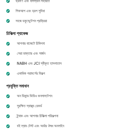
ভ্রমণ এবং বাসস্থান সহায়তা
পিকআপ এবং ড্রপ সুবিধা
সহজ ডকুমেন্টেশন প্রক্রিয়া
চিকিত্সা প্যাকেজ
আপনার বাজেটে চিকিৎসা
সেরা ডাক্তার এবং সার্জন
NABH এবং JCI স্বীকৃত হাসপাতাল
একাধিক পরামর্শের বিকল্প
প্রযুক্তি সমাধান
অন ডিমান্ড ভিডিও কনসালটেশন
সুরক্ষিত স্বাস্থ্য রেকর্ড
ট্র্যাক এবং আপনার চিকিত্সা পরিকল্পনা
বই ল্যাব টেস্ট এবং অর্ডার ঔষধ অনলাইন