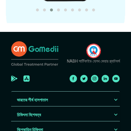
NABH সার্টিফাইড হেলথ কেয়ার প্ল্যাটফর্ম
ভারতের শীর্ষ হাসপাতাল
চিকিৎসা বিশেষত্ব
বিশেষায়িত চিকিৎসা