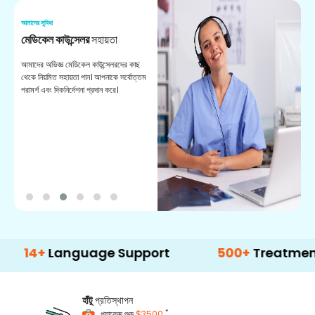
আমাদের সুবিধা
আম
মেডিকেল কাউন্সেলর
সহায়তা
অ
আমাদের অভিজ্ঞ মেডিকেল কাউন্সেলরদের কাছ
ভা
থেকে নিয়মিত সহায়তা পান। আপনাকে সর্বোত্তম
চি
পরামর্শ এবং দিকনির্দেশনা প্রদান করে।
ডা
Language Support
500+
Treatment Optio
হাঁটু
প্রতিস্থাপন
*
প্যাকেজ শুরু
$3500