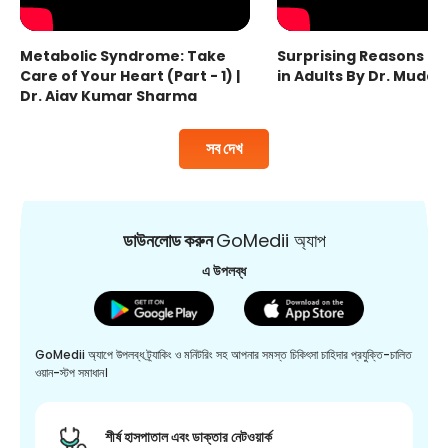
Metabolic Syndrome: Take
Surprising Reasons fo
Care of Your Heart (Part - 1) |
in Adults By Dr. Mudas
Dr. Ajay Kumar Sharma
সব দেখ
ডাউনলোড করুন
GoMedii অ্যাপ
এ উপলব্ধ
GoMedii অ্যাপে উপলব্ধ ট্র্যাকিং ও মনিটরিং সহ আপনার সমস্ত চিকিৎসা চাহিদার প্রযুক্তি-চালিত
ওয়ান-স্টপ সমাধান।
শীর্ষ হাসপাতাল এবং ডাক্তার নেটওয়ার্ক