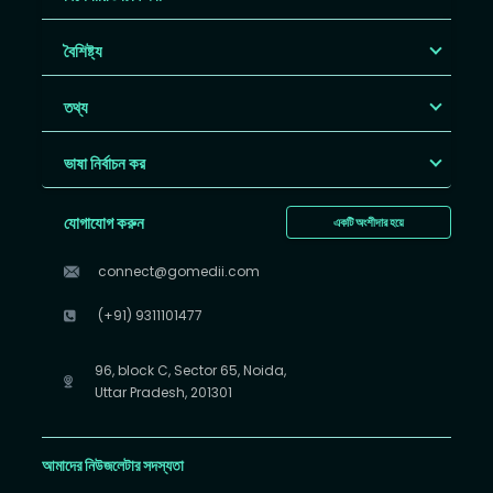
বৈশিষ্ট্য
তথ্য
ভাষা নির্বাচন কর
যোগাযোগ করুন
একটি অংশীদার হয়ে
connect@gomedii.com
(+91) 9311101477
96, block C, Sector 65, Noida,
Uttar Pradesh, 201301
আমাদের নিউজলেটার সদস্যতা