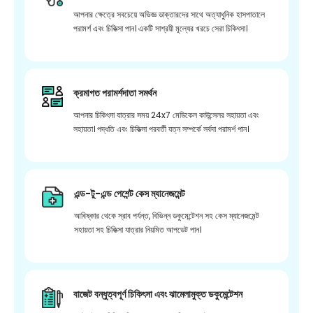
আপনার ক্ষেত্রে সবচেয়ে অভিজ্ঞ ডাক্তারদের সাথে অত্যাধুনিক হাসপাতালে
পরামর্শ এবং চিকিত্সা পান। একটি সাশ্রয়ী মূল্যের খরচে সেরা চিকিৎসা।
ক্রমাগত পরামর্শদাতা সমর্থন
আপনার চিকিৎসা যাত্রার সময় 24x7 মেডিকেল কাউন্সেলর সহায়তা এবং
সহায়তা। পদ্ধতি এবং চিকিত্সা পরবর্তী যত্ন সম্পর্কে সর্বদা পরামর্শ পান।
এন্ড-টু-এন্ড পেশেন্ট কেস ম্যানেজমেন্ট
আবিষ্কার থেকে স্রাব পর্যন্ত, বিভিন্ন ডকুমেন্টেশন সহ কেস ম্যানেজমেন্ট
সহায়তা সহ চিকিত্সা যাত্রার নিয়মিত আপডেট পান।
বাজেট বন্ধুত্বপূর্ণ চিকিৎসা এবং ঝামেলামুক্ত ডকুমেন্টেশন