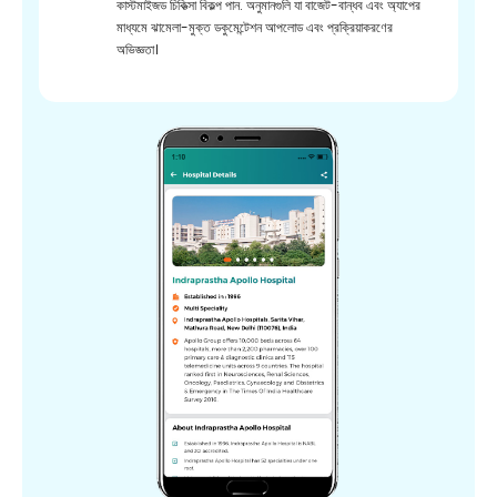
কাস্টমাইজড চিকিত্সা বিকল্প পান. অনুমানগুলি যা বাজেট-বান্ধব এবং অ্যাপের
মাধ্যমে ঝামেলা-মুক্ত ডকুমেন্টেশন আপলোড এবং প্রক্রিয়াকরণের
অভিজ্ঞতা।