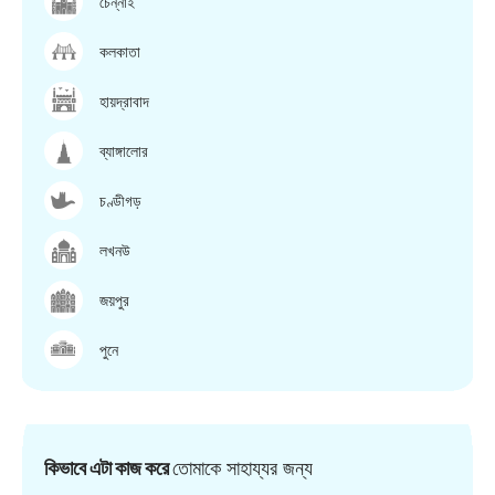
চেন্নাই
কলকাতা
হায়দ্রাবাদ
ব্যাঙ্গালোর
চণ্ডীগড়
লখনউ
জয়পুর
পুনে
কিভাবে এটা কাজ করে
তোমাকে সাহায্যর জন্য