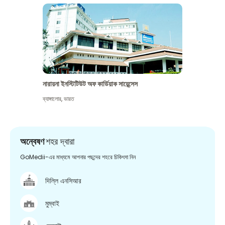
নারায়না ইনস্টিটিউট অফ কার্ডিয়াক সায়েন্সেস
ব্যাঙ্গালোর
,
ভারত
অন্বেষণ
শহর দ্বারা
GoMedii-এর মাধ্যমে আপনার পছন্দের শহরে চিকিৎসা নিন
দিল্লি এনসিআর
মুম্বাই