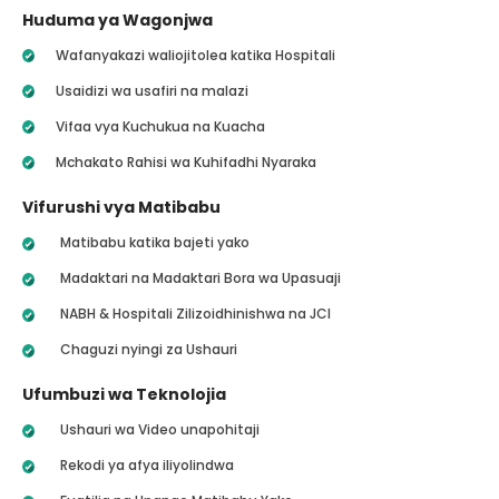
Huduma ya Wagonjwa
Wafanyakazi waliojitolea katika Hospitali
Usaidizi wa usafiri na malazi
Vifaa vya Kuchukua na Kuacha
Mchakato Rahisi wa Kuhifadhi Nyaraka
Vifurushi vya Matibabu
Matibabu katika bajeti yako
Madaktari na Madaktari Bora wa Upasuaji
NABH & Hospitali Zilizoidhinishwa na JCI
Chaguzi nyingi za Ushauri
Ufumbuzi wa Teknolojia
Ushauri wa Video unapohitaji
Rekodi ya afya iliyolindwa