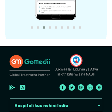
Jukwaa la Huduma ya Afya
lililothibitishwa na NABH
Hospitali kuu nchini India