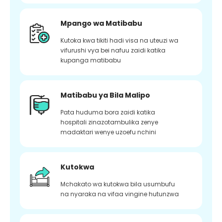
Mpango wa Matibabu
Kutoka kwa tikiti hadi visa na uteuzi wa
vifurushi vya bei nafuu zaidi katika
kupanga matibabu
Matibabu ya Bila Malipo
Pata huduma bora zaidi katika
hospitali zinazotambulika zenye
madaktari wenye uzoefu nchini
Kutokwa
Mchakato wa kutokwa bila usumbufu
na nyaraka na vifaa vingine hutunzwa