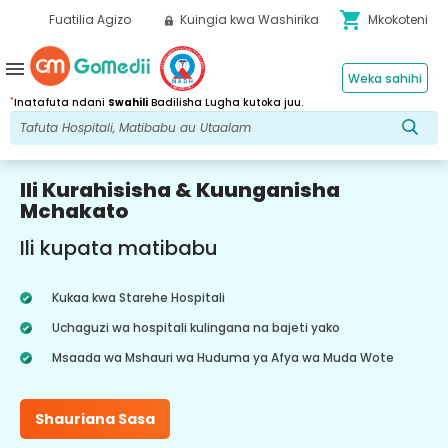
shopping_cart
Fuatilia Agizo
Kuingia kwa Washirika
Mkokoteni
menu
Weka sahihi
*
Inatafuta ndani
Swahili
Badilisha Lugha kutoka juu.
Ili Kurahisisha & Kuunganisha
Mchakato
Ili kupata matibabu
Kukaa kwa Starehe Hospitali
Uchaguzi wa hospitali kulingana na bajeti yako
Msaada wa Mshauri wa Huduma ya Afya wa Muda Wote
Shauriana Sasa