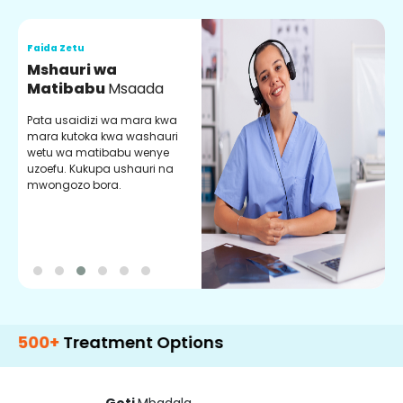
Faida Zetu
F
Mshauri wa
V
Matibabu
Msaada
U
Pata usaidizi wa mara kwa
U
mara kutoka kwa washauri
m
wetu wa matibabu wenye
z
uzoefu. Kukupa ushauri na
w
mwongozo bora.
b
+
Treatment Options