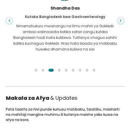
Shandha Das
Kutoka Bangladesh kwa Gastroenterology
Nimemshukuru mwanangu na timu mahiri ya GoMedii
ambao walinisaidia katika safari yangu kutoka
Bangladesh hadi India kutibiwa. Tulifanya chaguo sahihi
katika kuchagua GoMedii. Wao hata baada ya matibabu
huweka dhamana kubwa na sisi
Makala za Afya
& Updates
Pata taarifa za hivi punde kuhusu matibabu, taratibu, masharti
na mahitaji mengine muhimu ili kufanya maisha yako kuwa na
afya na bora.