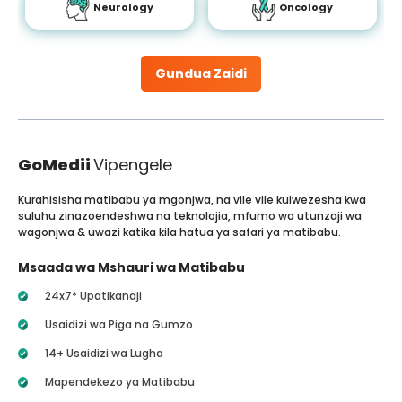
Neurology
Oncology
Gundua Zaidi
GoMedii
Vipengele
Kurahisisha matibabu ya mgonjwa, na vile vile kuiwezesha kwa
suluhu zinazoendeshwa na teknolojia, mfumo wa utunzaji wa
wagonjwa & uwazi katika kila hatua ya safari ya matibabu.
Msaada wa Mshauri wa Matibabu
24x7* Upatikanaji
Usaidizi wa Piga na Gumzo
14+ Usaidizi wa Lugha
Mapendekezo ya Matibabu