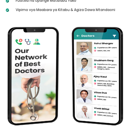
Fuatilia na Upange Matibabu Yako
Vipimo vya Maabara ya Kitabu & Agiza Dawa Mtandaoni