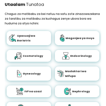
Utaalam
Tunatoa
Chaguo za matibabu za bei nafuu na safu zote zinazowezekana
za taratibu za matibabu za kuchagua zenye ubora bora wa
huduma za afya nchini.
Upasuaji wa
Magonjwa ya moyo
Bariatric
Cosmetology
Endocrinology
Madaktari wa
Gynecology
Mifupa
IVF na uzazi
Nephrology