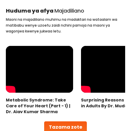
Huduma ya afya
Majadiliano
Maoni na majadiliano muhimu na madaktari na wataalam wa
matibabu wenye uzoefu zaidi nchini pamoja na maoni ya
wagonjwa kwenye jukwaa letu.
Metabolic Syndrome: Take
Surprising Reasons fo
Care of Your Heart (Part - 1) |
in Adults By Dr. Mudas
Dr. Ajay Kumar Sharma
Tazama zote