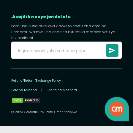
Jisajili kwenye jarida letu
Pata usajili wa bure kwa kidokezo chetu cha afya na
utimamu wa mwili na endelea kufuatilia matoleo yetu ya
hivi karibuni
Refund/Return/Exchange Policy
Sera ya faragha
|
Sheria na Masharti
© 2023 GoMedii. Haki zote zimehifadhiwa