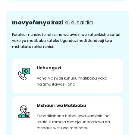
Inavyofanya kazi
kukusaidia
Furahia mchakato rahisi na wa uwazi wa kufanikisha safari
yako ya matibabu kutoka Ugunduzi hadi Uondoaji kwa
mchakato rahisi rahisi.
Uchunguzi
Acha Maswali kuhusu matibabu yako
na timu itawasiliana
Mshauri wa Matibabu
Kubadilishana habari kwa uaminifu na
usaidizi mmoja mmoja unaotolewa na
mshauri wetu wa matibabu