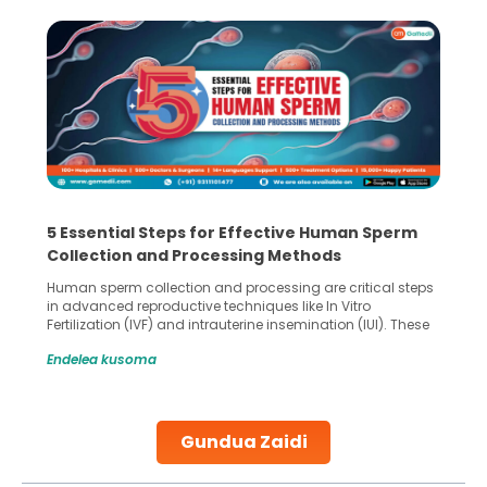
5 Essential Steps for Effective Human Sperm
Collection and Processing Methods
Human sperm collection and processing are critical steps
in advanced reproductive techniques like In Vitro
Fertilization (IVF) and intrauterine insemination (IUI). These
methods enable medical professionals to tackle fertility
Endelea kusoma
challenges and help couples achieve their dream of
parenthood. Skilled technicians collect sperm using
specialized procedures to ensure optimal quality. Once
collected, they process the
Gundua Zaidi
Continue Reading