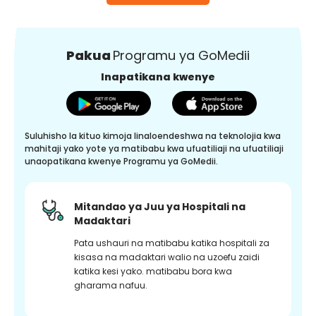
Pakua
Programu ya GoMedii
Inapatikana kwenye
Suluhisho la kituo kimoja linaloendeshwa na teknolojia kwa
mahitaji yako yote ya matibabu kwa ufuatiliaji na ufuatiliaji
unaopatikana kwenye Programu ya GoMedii.
Mitandao ya Juu ya Hospitali na
Madaktari
Pata ushauri na matibabu katika hospitali za
kisasa na madaktari walio na uzoefu zaidi
katika kesi yako. matibabu bora kwa
gharama nafuu.