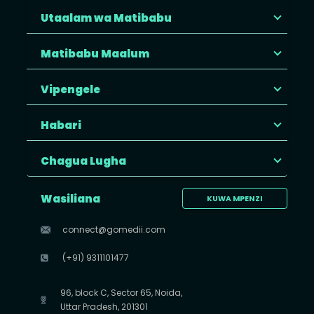
Utaalam wa Matibabu
Matibabu Maalum
Vipengele
Habari
Chagua Lugha
Wasiliana
KUWA MPENZI
connect@gomedii.com
(+91) 9311101477
96, block C, Sector 65, Noida,
Uttar Pradesh, 201301