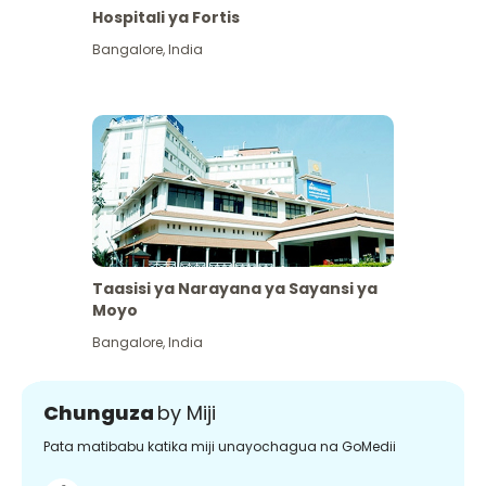
Hospitali ya Fortis
Bangalore
,
India
Taasisi ya Narayana ya Sayansi ya
Moyo
Bangalore
,
India
Chunguza
by Miji
Pata matibabu katika miji unayochagua na GoMedii