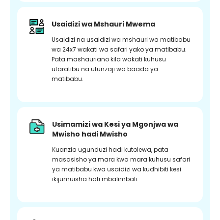
Usaidizi wa Mshauri Mwema
Usaidizi na usaidizi wa mshauri wa matibabu
wa 24x7 wakati wa safari yako ya matibabu.
Pata mashauriano kila wakati kuhusu
utaratibu na utunzaji wa baada ya
matibabu.
Usimamizi wa Kesi ya Mgonjwa wa
Mwisho hadi Mwisho
Kuanzia ugunduzi hadi kutolewa, pata
masasisho ya mara kwa mara kuhusu safari
ya matibabu kwa usaidizi wa kudhibiti kesi
ikijumuisha hati mbalimbali.