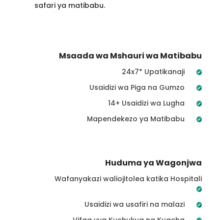
safari ya matibabu.
Msaada wa Mshauri wa Matibabu
24x7* Upatikanaji
Usaidizi wa Piga na Gumzo
14+ Usaidizi wa Lugha
Mapendekezo ya Matibabu
Huduma ya Wagonjwa
Wafanyakazi waliojitolea katika Hospitali
Usaidizi wa usafiri na malazi
Vifaa vya Kuchukua na Kuacha