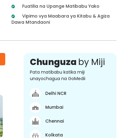
Fuatilia na Upange Matibabu Yako
Vipimo vya Maabara ya Kitabu & Agiza
Dawa Mtandaoni
Chunguza
by Miji
Pata matibabu katika miji
unayochagua na GoMedii
Delhi NCR
Mumbai
Chennai
Kolkata