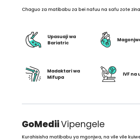
Chaguo za matibabu za bei nafuu na safu zote zin
Upasuaji wa
Magonjw
Bariatric
Madaktari wa
IVF na 
Mifupa
GoMedii
Vipengele
Kurahisisha matibabu ya mgonjwa, na vile vile kui