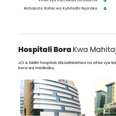
Mchakato Rahisi wa Kuhifadhi Nyaraka
Hospitali Bora
Kwa Mahitaj
JCI & NABH hospitali zilizoidhinishwa na vifaa vya
bora wa matibabu.