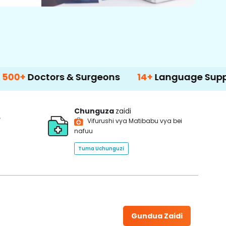
tors & Surgeons
14+
Language Support
Chunguza
zaidi
*
Vifurushi vya Matibabu vya bei
nafuu
Tuma Uchunguzi
Gundua Zaidi