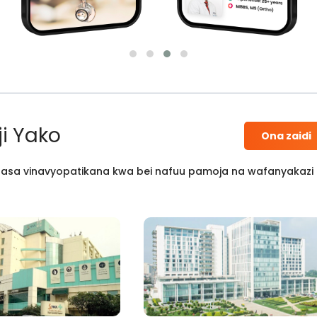
i Yako
Ona zaidi
 kisasa vinavyopatikana kwa bei nafuu pamoja na wafanyakazi