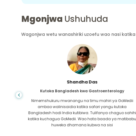
Mgonjwa
Ushuhuda
Wagonjwa wetu wanashiriki uzoefu wao nasi katika 
Shandha Das
Kutoka Bangladesh kwa Gastroenterology
ra wa
Nimemshukuru mwanangu na timu mahiri ya GoMedii
atikana
ambao walinisaidia katika safari yangu kutoka
 safu ya
Bangladesh hadi India kutibiwa. Tulifanya chaguo sahih
ra kwa
katika kuchagua GoMedii. Wao hata baada ya matibab
i!
huweka dhamana kubwa na sisi