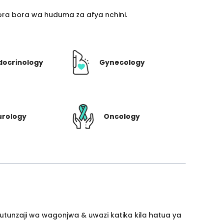
ra bora wa huduma za afya nchini.
docrinology
Gynecology
urology
Oncology
utunzaji wa wagonjwa & uwazi katika kila hatua ya