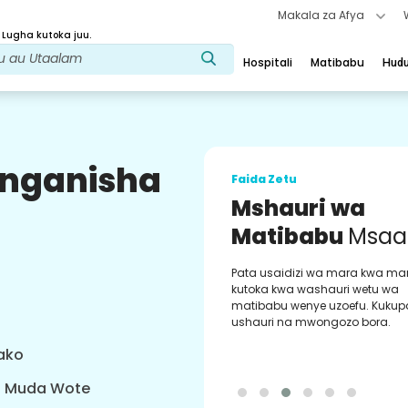
Makala za Afya
 Lugha kutoka juu.
Hospitali
Matibabu
Hud
uunganisha
Faida Zetu
Mshauri wa
Matibabu
Msaa
Pata usaidizi wa mara kwa ma
kutoka kwa washauri wetu wa
matibabu wenye uzoefu. Kukup
ushauri na mwongozo bora.
yako
a Muda Wote