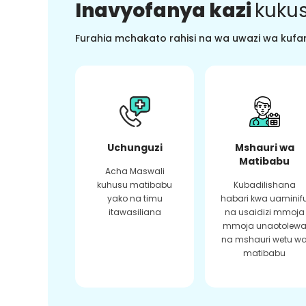
Inavyofanya kazi
kukus
Furahia mchakato rahisi na wa uwazi wa kufan
Uchunguzi
Mshauri wa
Matibabu
Acha Maswali
kuhusu matibabu
Kubadilishana
yako na timu
habari kwa uaminif
itawasiliana
na usaidizi mmoja
mmoja unaotolew
na mshauri wetu w
matibabu