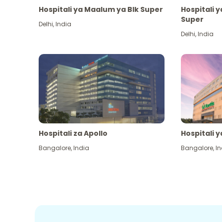
Hospitali ya Maalum ya Blk Super
Hospitali 
Super
Delhi
,
India
Delhi
,
India
Hospitali za Apollo
Hospitali y
Bangalore
,
India
Bangalore
,
In