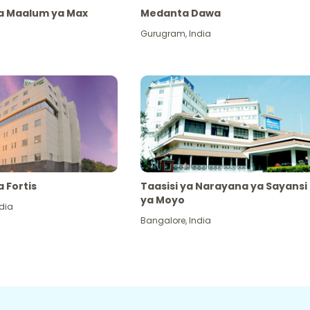
ya Maalum ya Max
Medanta Dawa
Gurugram
,
India
a Fortis
Taasisi ya Narayana ya Sayansi
ya Moyo
dia
Bangalore
,
India