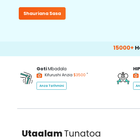
Shauriana Sasa
15000+
Happy Pati
Goti
Mbadala
HI
*
Kifurushi Anzia
$3500
Anza Tathmini
An
Utaalam
Tunatoa