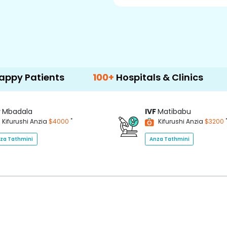
ents
100+
Hospitals & Clinics
500+
Doc
P
Mbadala
IVF
Matibabu
*
Kifurushi Anzia
$4000
Kifurushi Anzia
$3200
za Tathmini
Anza Tathmini