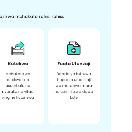
i kwa mchakato rahisi rahisi.
Kutokwa
Fuata Utunzaji
Mchakato wa
Baada ya kutokwa
kutokwa bila
hupokea ufuatiliaji
usumbufu na
wa mara kwa mara
nyaraka na vifaa
na utimilifu wa dawa
vingine hutunzwa
kote