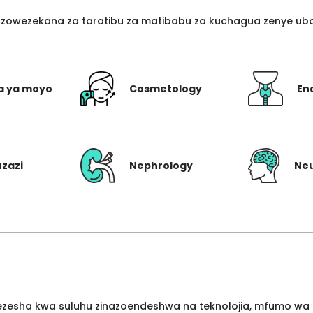
azowezekana za taratibu za matibabu za kuchagua zenye ubo
a ya moyo
Cosmetology
En
uzazi
Nephrology
Ne
wezesha kwa suluhu zinazoendeshwa na teknolojia, mfumo wa 