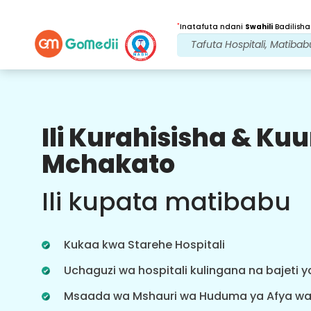
*
Inatafuta ndani
Swahili
Badilisha
Ili Kurahisisha & K
Faida Zetu
Mchakato
Baada ya
Matibabu
ufuatiliaji
Ili kupata matibabu
wa huduma
Pata usaidizi wa matibabu na
mgonjwa wa 24x7 na timu yetu
Kukaa kwa Starehe Hospitali
inayoshughulikia masuala yako kila
wakati. Taarifa za mara kwa mara
Uchaguzi wa hospitali kulingana na bajeti 
kuhusu mahitaji yako ya matibabu.
Msaada wa Mshauri wa Huduma ya Afya w