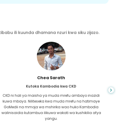
babu ili kuunda dhamana nzuri kwa siku zijazo.
Chea Sarath
Kutoka Kambodia kwa CKD
CKD ni hali ya maisha ya muda mrefu ambayo inazidi
kuwa mbaya. Niliteseka kwa muda mrefu na hatimaye
nilip
GoMedii na mmoja wa mshirika wao huko Kambodia
kwe
walinisaidia kutambua ilikuwa wakati wa kushikilia afya
kufa
yangu.