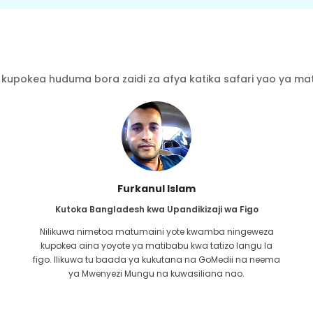
kupokea huduma bora zaidi za afya katika safari yao ya mati
Furkanul Islam
Kutoka Bangladesh kwa Upandikizaji wa Figo
Nilikuwa nimetoa matumaini yote kwamba ningeweza
kupokea aina yoyote ya matibabu kwa tatizo langu la
i
figo. Ilikuwa tu baada ya kukutana na GoMedii na neema
u
ya Mwenyezi Mungu na kuwasiliana nao.