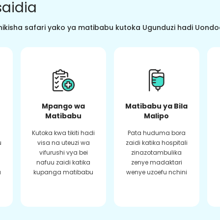
aidia
ikisha safari yako ya matibabu kutoka Ugunduzi hadi Uondoaj
Mpango wa
Matibabu ya Bila
Matibabu
Malipo
Kutoka kwa tikiti hadi
Pata huduma bora
u
visa na uteuzi wa
zaidi katika hospitali
vifurushi vya bei
zinazotambulika
a
nafuu zaidi katika
zenye madaktari
a
kupanga matibabu
wenye uzoefu nchini