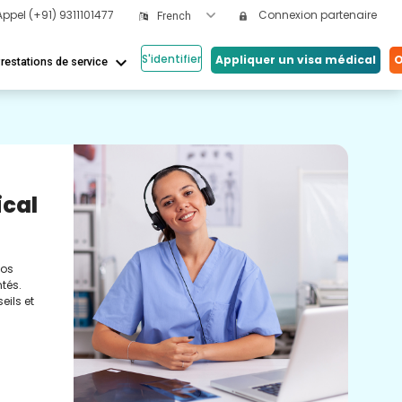
Appel
(+91) 9311101477
Connexion partenaire
French
S'identifier
keyboard_arrow_down
Appliquer un visa médical
O
restations de service
Nos
ical
Vi
Co
nos
Cons
tés.
méde
eils et
conc
réel
soin