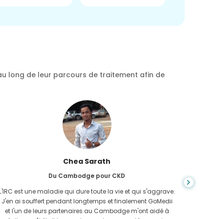
au long de leur parcours de traitement afin de
Chea Sarath
Du Cambodge pour CKD
L'IRC est une maladie qui dure toute la vie et qui s'aggrave.
On ne s
J'en ai souffert pendant longtemps et finalement GoMedii
quan
et l'un de leurs partenaires au Cambodge m'ont aidé à
n'avais 