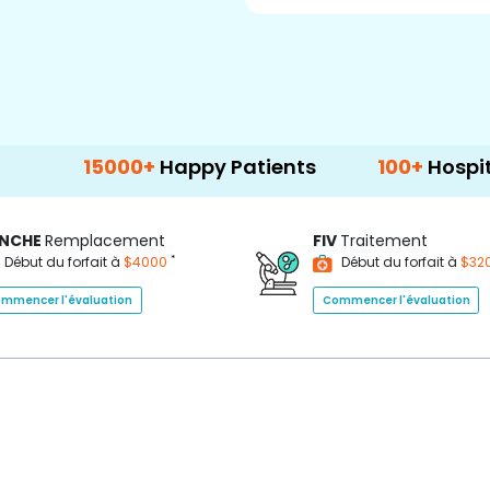
15000+
Happy Patients
100+
Hospitals & Cli
NCHE
Remplacement
FIV
Traitement
*
Début du forfait à
$4000
Début du forfait à
$32
mmencer l'évaluation
Commencer l'évaluation