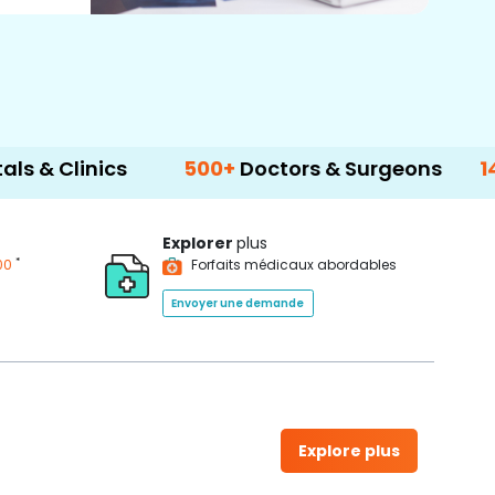
nics
500+
Doctors & Surgeons
14+
Langu
Explorer
plus
*
00
Forfaits médicaux abordables
Envoyer une demande
Explore plus