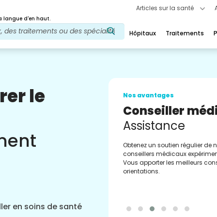
Articles sur la santé
 langue d'en haut.
Hôpitaux
Traitements
P
rer le
Nos avantages
Conseiller méd
Assistance
ement
Obtenez un soutien régulier de 
conseillers médicaux expérimen
Vous apporter les meilleurs cons
orientations.
ler en soins de santé