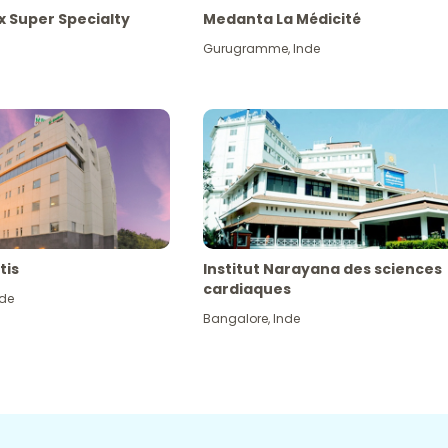
x Super Specialty
Medanta La Médicité
Gurugramme
,
Inde
tis
Institut Narayana des sciences
cardiaques
nde
Bangalore
,
Inde