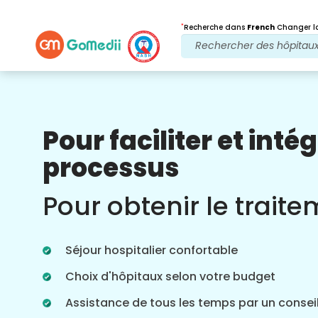
*
Recherche dans
French
Changer la
Pour faciliter et intég
Nos avantages
processus
Après traitement
Suivi des soins
Pour obtenir le trait
Bénéficiez d'une assistance médicale et
patient 24 heures sur 24, 7 jours sur 7,
grâce à notre équipe qui s'occupe de
Séjour hospitalier confortable
vos problèmes à tout moment. Mises à
jour régulières sur vos besoins de
Choix d'hôpitaux selon votre budget
traitement.
Assistance de tous les temps par un conseil