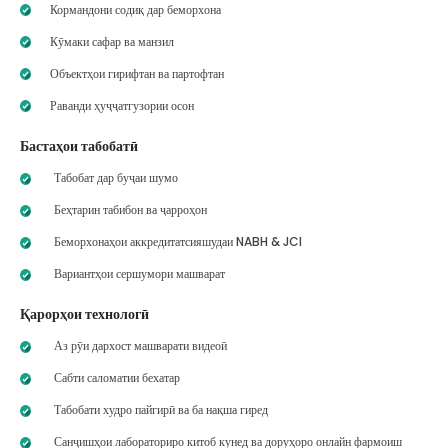
Кормандони содиқ дар беморхона
Кӯмаки сафар ва манзил
Объектҳои гирифтан ва партофтан
Раванди ҳуҷҷатгузории осон
Бастаҳои табобатӣ
Табобат дар буҷаи шумо
Беҳтарин табибон ва ҷарроҳон
Беморхонаҳои аккредитатсияшудаи NABH & JCI
Вариантҳои сершумори машварат
Қарорҳои технологӣ
Аз рӯи дархост машварати видеоӣ
Сабти саломатии бехатар
Табобати худро пайгирӣ ва ба нақша гиред
Санҷишҳои лабораториро китоб кунед ва доруҳоро онлайн фармоиш