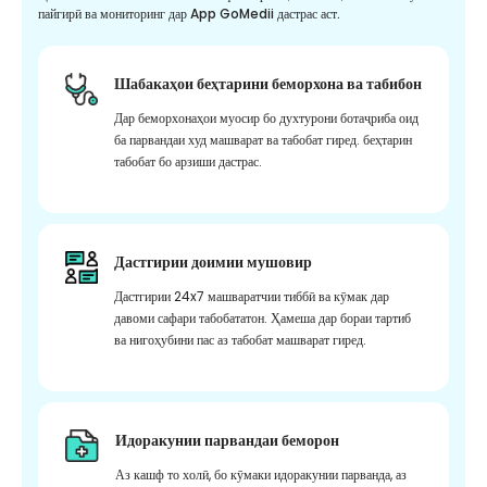
пайгирӣ ва мониторинг дар App GoMedii дастрас аст.
Шабакаҳои беҳтарини беморхона ва табибон
Дар беморхонаҳои муосир бо духтурони ботаҷриба оид
ба парвандаи худ машварат ва табобат гиред. беҳтарин
табобат бо арзиши дастрас.
Дастгирии доимии мушовир
Дастгирии 24x7 машваратчии тиббӣ ва кӯмак дар
давоми сафари табобататон. Ҳамеша дар бораи тартиб
ва нигоҳубини пас аз табобат машварат гиред.
Идоракунии парвандаи беморон
Аз кашф то холӣ, бо кӯмаки идоракунии парванда, аз