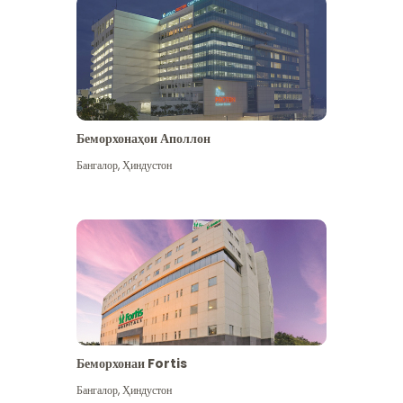
Беморхонаҳои Аполлон
Бангалор
,
Ҳиндустон
Бештар дидан
Беморхонаи Fortis
Бангалор
,
Ҳиндустон