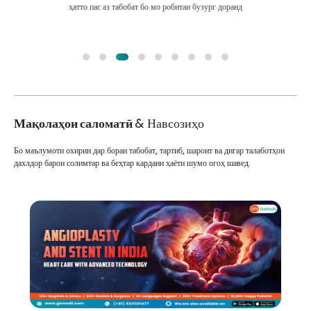
ҳатто пас аз табобат бо мо робитаи бузург доранд
Мақолаҳои саломатӣ
& Навсозиҳо
Бо маълумоти охирин дар бораи табобат, тартиб, шароит ва дигар талаботҳои
дахлдор барои солимтар ва беҳтар кардани ҳаёти шумо огоҳ шавед.