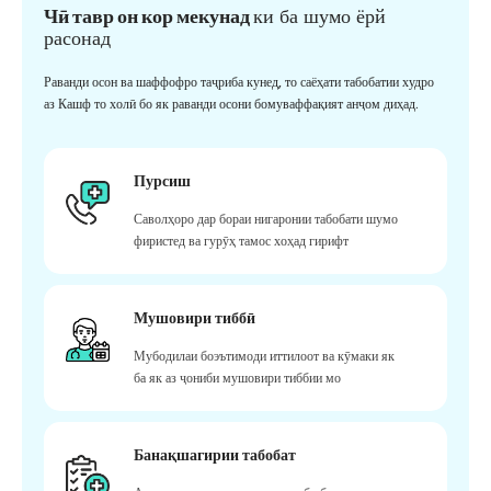
Чӣ тавр он кор мекунад
ки ба шумо ёрй
расонад
Раванди осон ва шаффофро таҷриба кунед, то саёҳати табобатии худро
аз Кашф то холӣ бо як раванди осони бомуваффақият анҷом диҳад.
Пурсиш
Саволҳоро дар бораи нигаронии табобати шумо
фиристед ва гурӯҳ тамос хоҳад гирифт
Мушовири тиббӣ
Мубодилаи боэътимоди иттилоот ва кӯмаки як
ба як аз ҷониби мушовири тиббии мо
Банақшагирии табобат