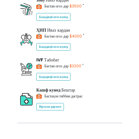
зону
Иваз кардан
*
Бастаи оғоз дар
$3500
Баҳодиҳӣ оғоз кунед
ҲИП
Иваз кардан
*
Бастаи оғоз дар
$4000
Баҳодиҳӣ оғоз кунед
IVF
Табобат
*
Бастаи оғоз дар
$3200
Баҳодиҳӣ оғоз кунед
Кашф кунед
Бештар
Бастаҳои тиббии дастрас
Ирсоли дархост