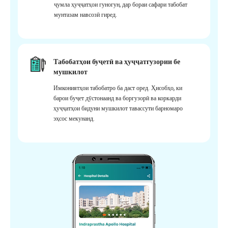
ҷумла ҳуҷҷатҳои гуногун, дар бораи сафари табобат
мунтазам навсозӣ гиред.
Табобатҳои буҷетӣ ва ҳуҷҷатгузории бе
мушкилот
Имкониятҳои табобатро ба даст оред. Ҳисобҳо, ки
барои буҷет дӯстонаанд ва боргузорӣ ва коркарди
ҳуҷҷатҳои бидуни мушкилот тавассути барномаро
эҳсос мекунанд.