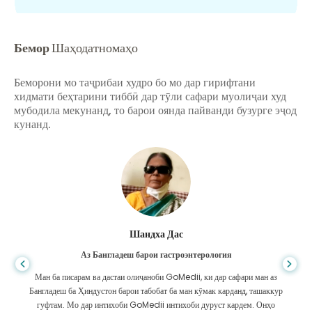
Бемор
Шаҳодатномаҳо
Беморони мо таҷрибаи худро бо мо дар гирифтани
хидмати беҳтарини тиббӣ дар тӯли сафари муолиҷаи худ
мубодила мекунанд, то барои оянда пайванди бузурге эҷод
кунанд.
Шандха Дас
Аз Бангладеш барои гастроэнтерология
Ман ба писарам ва дастаи олиҷаноби GoMedii, ки дар сафари ман аз
Бангладеш ба Ҳиндустон барои табобат ба ман кӯмак карданд, ташаккур
гуфтам. Мо дар интихоби GoMedii интихоби дуруст кардем. Онҳо