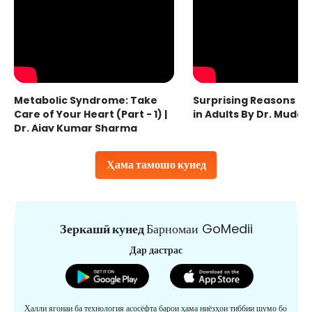
Metabolic Syndrome: Take
Surprising Reasons fo
Care of Your Heart (Part - 1) |
in Adults By Dr. Mudas
Dr. Ajay Kumar Sharma
Ҳама тамошо кунед
Зеркашӣ кунед
Барномаи GoMedii
Дар дастрас
Ҳалли ягонаи ба технология асосёфта барои ҳама ниёзҳои тиббии шумо бо