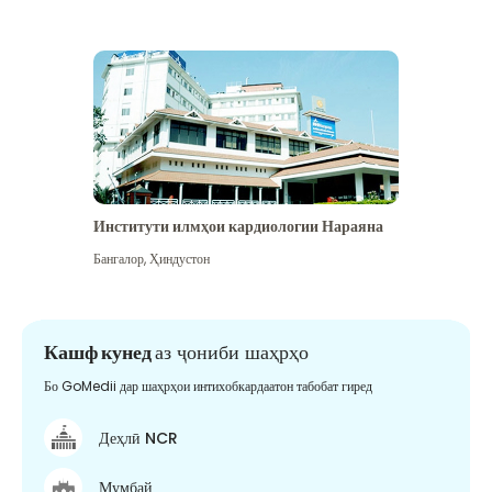
Институти илмҳои кардиологии Нараяна
Бангалор
,
Ҳиндустон
Кашф кунед
аз ҷониби шаҳрҳо
Бо GoMedii дар шаҳрҳои интихобкардаатон табобат гиред
Деҳлӣ NCR
Мумбай