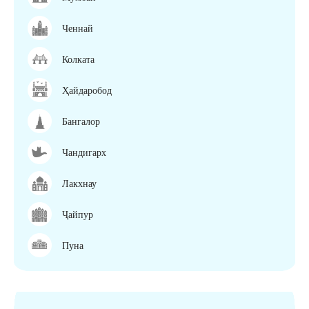
Ченнай
Колката
Ҳайдаробод
Бангалор
Чандигарх
Лакхнау
Ҷайпур
Пуна