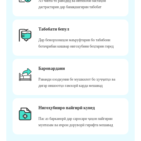
Аз чипта то раводид ва интихоби бастаҳои
дастрастарин дар банақшагирии табобат
Табобати бепул
Дар беморхонаҳои маъруфтарин бо табибони
ботаҷрибаи кишвар нигоҳубини беҳтарин гиред
Баровардани
Раванди озодкунии бе мушкилот бо ҳуҷҷатҳо ва
дигар иншоотҳо ғамхорӣ карда мешавад
Нигоҳубинро пайгирӣ кунед
Пас аз барканорӣ дар саросари ҷаҳон пайгирии
мунтазам ва иҷрои доруворӣ гирифта мешавад