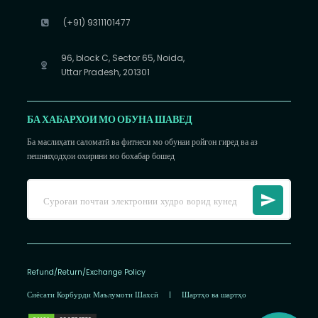
(+91) 9311101477
96, block C, Sector 65, Noida,
Uttar Pradesh, 201301
БА ХАБАРХОИ МО ОБУНА ШАВЕД
Ба маслиҳати саломатӣ ва фитнеси мо обунаи ройгон гиред ва аз
пешниҳодҳои охирини мо бохабар бошед
Refund/Return/Exchange Policy
Сиёсати Корбурди Маълумоти Шахсӣ
|
Шартҳо ва шартҳо