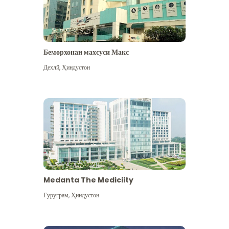
Беморхонаи махсуси Макс
Дехлй
,
Ҳиндустон
Medanta The Mediciity
Гуруграм
,
Ҳиндустон