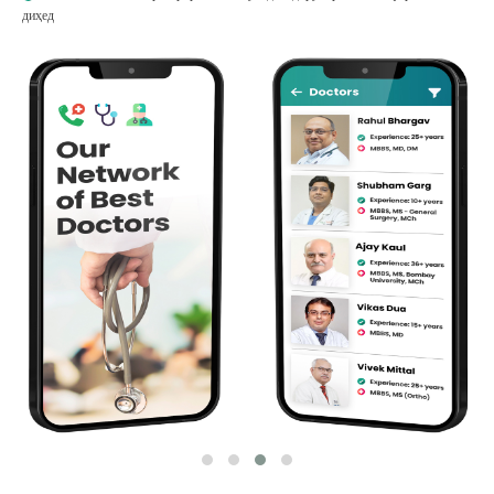
диҳед