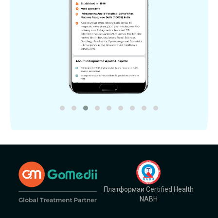
Платформаи Certified Health
NABH