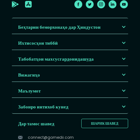
Беҳтарин беморхонаҳо дар Ҳиндустон
Ихтисосҳои тиббӣ
Табобатҳои махсусгардонидашуда
Вижагиҳо
Маълумот
Забонро интихоб кунед
Дар тамос шавед
ШАРИК ШАВЕД
connect@gomedii.com