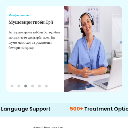
Манфиатҳои мо
М
Мушовири тиббӣ
Ёрӣ
В
М
Аз мушовирони тиббии ботаҷрибаи
мо мунтазам дастгирӣ гиред. Ба
М
шумо маслиҳат ва роҳнамоии
б
беҳтарин медиҳад.
д
б
ge Support
500+
Treatment Options