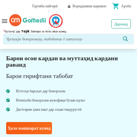
shopping_cart
Тартиби пайгирӣ
Воридшавии шарикон
Ароба
menu
Даромад
*
Ҷустуҷӯ дар
Tajik
Забонро аз боло иваз кунед.
Барои осон кардан ва муттаҳид кардани
раванд
Барои гирифтани табобат
Истгоҳи бароҳат дар беморхона
Интихоби беморхона мувофиқи буҷаи шумо
Дастгирии ҳама вақт дар соҳаи тандурустӣ
Ҳоло машварат кунед