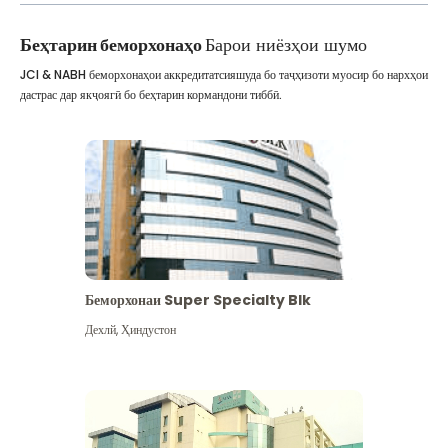
Беҳтарин беморхонаҳо
Барои ниёзҳои шумо
JCI & NABH беморхонаҳои аккредитатсияшуда бо таҷҳизоти муосир бо нархҳои
дастрас дар якҷоягӣ бо беҳтарин кормандони тиббӣ.
Беморхонаи Super Specialty Blk
Дехлй
,
Ҳиндустон