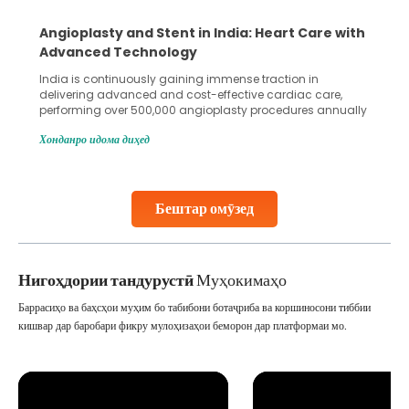
Angioplasty and Stent in India: Heart Care with
Advanced Technology
India is continuously gaining immense traction in
delivering advanced and cost-effective cardiac care,
performing over 500,000 angioplasty procedures annually
with a success rate exceeding 90%. Patients across the
Хонданро идома диҳед
globe are searching for treatments like angioplasty and
stent placement in Indian hospitals, owing to the
combination of high-quality care and affordability.
Studies, such as one published
Бештар омӯзед
Continue Reading
Нигоҳдории тандурустӣ
Муҳокимаҳо
Баррасиҳо ва баҳсҳои муҳим бо табибони ботаҷриба ва коршиносони тиббии
кишвар дар баробари фикру мулоҳизаҳои беморон дар платформаи мо.