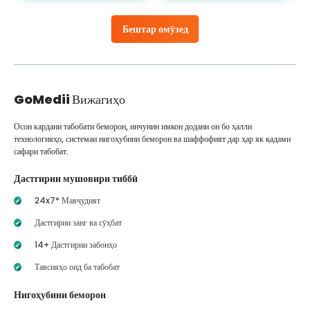
Бештар омӯзед
GoMedii
Вижагиҳо
Осон кардани табобати беморон, инчунин имкон додани он бо ҳалли
технологияҳо, системаи нигоҳубини беморон ва шаффофият дар ҳар як қадами
сафари табобат.
Дастгирии мушовири тиббӣ
24x7* Мавҷудият
Дастгирии занг ва сӯҳбат
14+ Дастгирии забонҳо
Тавсияҳо оид ба табобат
Нигоҳубини беморон