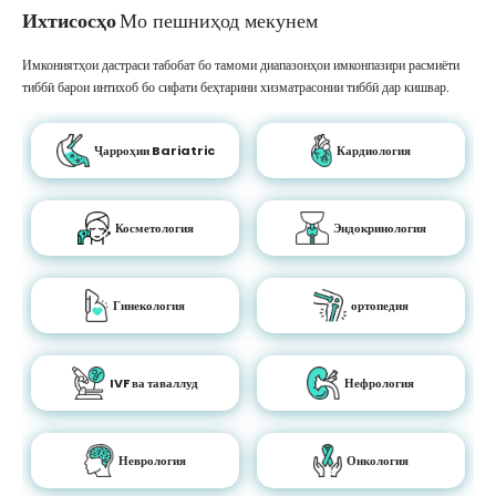
Ихтисосҳо
Мо пешниҳод мекунем
Имкониятҳои дастраси табобат бо тамоми диапазонҳои имконпазири расмиёти
тиббӣ барои интихоб бо сифати беҳтарини хизматрасонии тиббӣ дар кишвар.
Ҷарроҳии Bariatric
Кардиология
Косметология
Эндокринология
Гинекология
ортопедия
IVF ва таваллуд
Нефрология
Неврология
Онкология