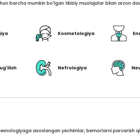
hun barcha mumkin bo'lgan tibbiy muolajalar bilan arzon davo
giya
Kosmetologiya
En
ug'ilish
Nefrologiya
Nev
 texnologiyaga asoslangan yechimlar, bemorlarni parvarish qil