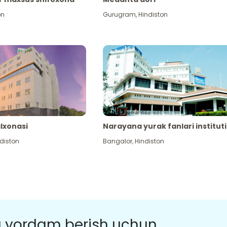
on
Gurugram
,
Hindiston
alxonasi
Narayana yurak fanlari instituti
diston
Bangalor
,
Hindiston
a yordam berish uchun