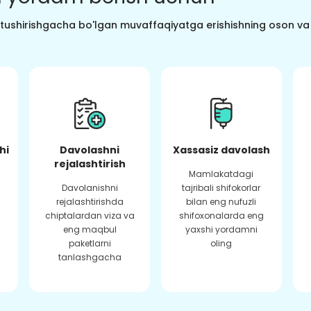
o tushirishgacha bo'lgan muvaffaqiyatga erishishning oson va s
hi
Davolashni
Xassasiz davolash
rejalashtirish
Mamlakatdagi
Davolanishni
tajribali shifokorlar
rejalashtirishda
bilan eng nufuzli
chiptalardan viza va
shifoxonalarda eng
eng maqbul
yaxshi yordamni
paketlarni
oling
tanlashgacha