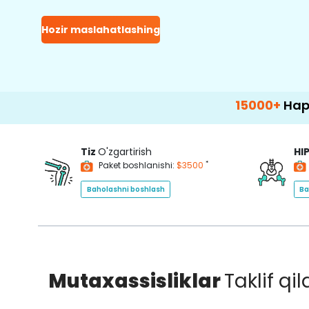
Hozir maslahatlashing
15000+
Happy Patients
Tiz
O'zgartirish
HI
*
Paket boshlanishi:
$3500
Baholashni boshlash
Ba
Mutaxassisliklar
Taklif qi