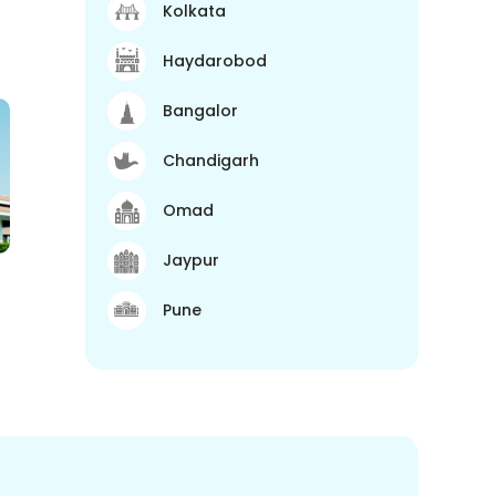
Kolkata
Haydarobod
Bangalor
Chandigarh
Omad
Jaypur
Pune