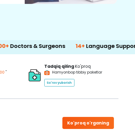
 & Surgeons
14+
Language Support
50
Tadqiq qiling
Ko'proq
*
200
Hamyonbop tibbiy paketlar
So'rov yuborish
Ko'proq o'rganing