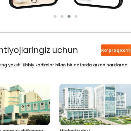
htiyojlaringiz uchun
Koʻproq koʻr
ng yaxshi tibbiy xodimlar bilan bir qatorda arzon narxlarda
r maxsus shifoxona
Medanta dori