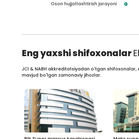
Oson hujjatlashtirish jarayoni
Eng yaxshi shifoxonalar
E
JCI & NABH akkreditatsiyadan o'tgan shifoxonalar, e
mavjud bo'lgan zamonaviy jihozlar.
Blk Super maxsus kasalxonasi
Maks supe