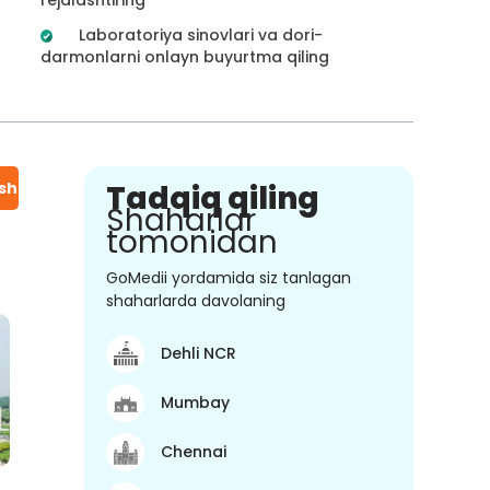
Laboratoriya sinovlari va dori-
darmonlarni onlayn buyurtma qiling
ish
Tadqiq qiling
Shaharlar
tomonidan
GoMedii yordamida siz tanlagan
shaharlarda davolaning
Dehli NCR
Mumbay
Chennai