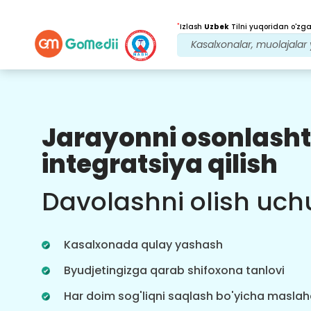
*
Izlash
Uzbek
Tilni yuqoridan o'zgar
Jarayonni osonlasht
Bizning afzalliklarimiz
integratsiya qilish
Davolanishdan
keyingi
kuzatuv
Davolashni olish uch
parvarishi
Bizning jamoamiz bilan har doim
muammolaringizni hal qilish uchun
Kasalxonada qulay yashash
24x7 tibbiy va bemorlarni qo'llab-
quvvatlang. Davolanish ehtiyojlaringiz
Byudjetingizga qarab shifoxona tanlovi
haqida muntazam yangilanishlar.
Har doim sog'liqni saqlash bo'yicha masla