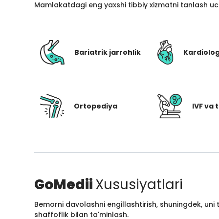
Mamlakatdagi eng yaxshi tibbiy xizmatni tanlash uc
Bariatrik jarrohlik
Kardiolo
Ortopediya
IVF va t
GoMedii
Xususiyatlari
Bemorni davolashni engillashtirish, shuningdek, uni
shaffoflik bilan ta'minlash.