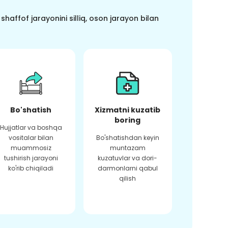
haffof jarayonini silliq, oson jarayon bilan
Bo'shatish
Xizmatni kuzatib
boring
Hujjatlar va boshqa
vositalar bilan
Bo'shatishdan keyin
muammosiz
muntazam
tushirish jarayoni
kuzatuvlar va dori-
ko'rib chiqiladi
darmonlarni qabul
qilish