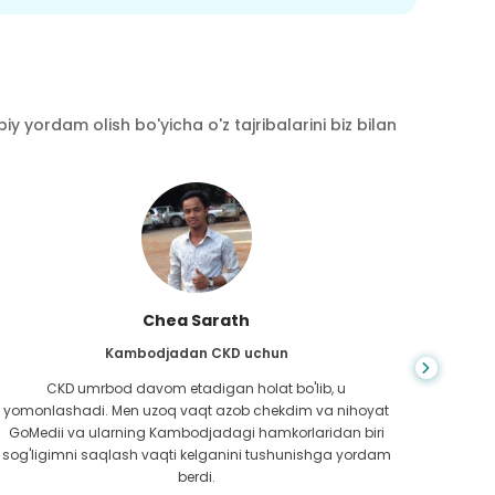
y yordam olish bo'yicha o'z tajribalarini biz bilan
Chea Sarath
Kambodjadan CKD uchun
CKD umrbod davom etadigan holat bo'lib, u
Hayot
yomonlashadi. Men uzoq vaqt azob chekdim va nihoyat
bilm
GoMedii va ularning Kambodjadagi hamkorlaridan biri
boradi
sog'ligimni saqlash vaqti kelganini tushunishga yordam
ed
berdi.
Bang