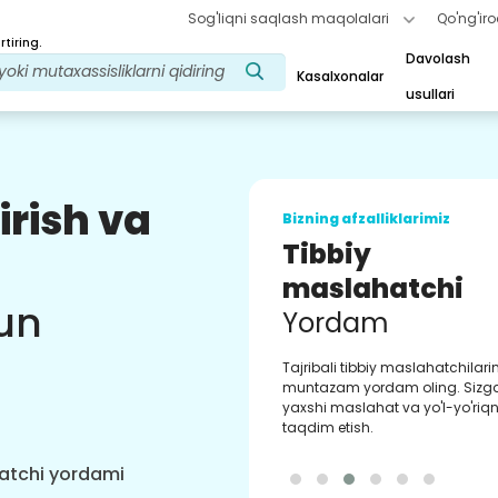
Sog'liqni saqlash maqolalari
Qo'ng'iro
tiring.
Davolash
Kasalxonalar
usullari
irish va
Bizning afzalliklarimiz
Tibbiy
maslahatchi
un
Yordam
Tajribali tibbiy maslahatchilar
muntazam yordam oling. Sizg
yaxshi maslahat va yo'l-yo'riqn
taqdim etish.
hatchi yordami