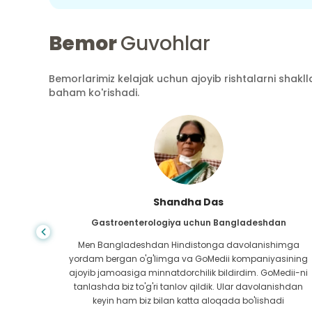
Bemor
Guvohlar
Bemorlarimiz kelajak uchun ajoyib rishtalarni shaklla
baham ko'rishadi.
Shandha Das
an
Gastroenterologiya uchun Bangladeshdan
bundan
Men Bangladeshdan Hindistonga davolanishimga
ini hech
yordam bergan o'g'limga va GoMedii kompaniyasining
 topib
ajoyib jamoasiga minnatdorchilik bildirdim. GoMedii-ni
aning
tanlashda biz to'g'ri tanlov qildik. Ular davolanishdan
ga katta
keyin ham biz bilan katta aloqada bo'lishadi