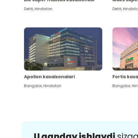
Dehli
,
Hindiston
Dehli
,
Hindist
Apollon kasalxonalari
Fortis kas
Bangalor
,
Hindiston
Bangalor
,
Hin
U qanday ishlaydi
sizg