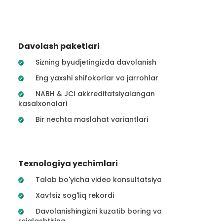
Davolash paketlari
Sizning byudjetingizda davolanish
Eng yaxshi shifokorlar va jarrohlar
NABH & JCI akkreditatsiyalangan
kasalxonalari
Bir nechta maslahat variantlari
Texnologiya yechimlari
Talab bo'yicha video konsultatsiya
Xavfsiz sog'liq rekordi
Davolanishingizni kuzatib boring va
rejalashtiring