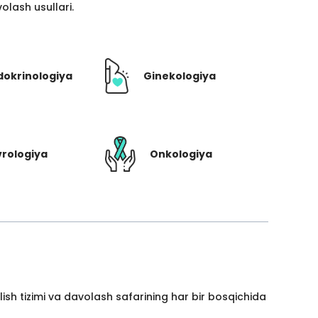
lash usullari.
dokrinologiya
Ginekologiya
rologiya
Onkologiya
ish tizimi va davolash safarining har bir bosqichida