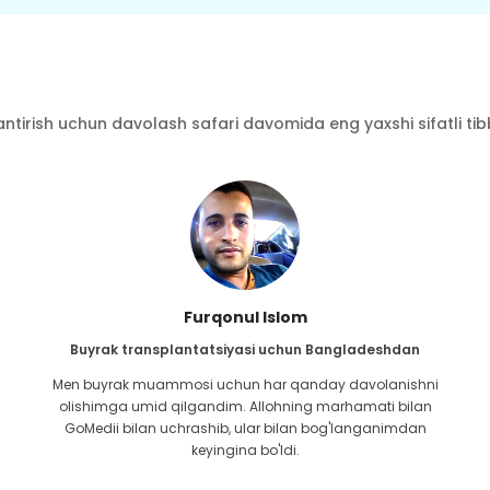
ntirish uchun davolash safari davomida eng yaxshi sifatli tibbi
Furqonul Islom
Buyrak transplantatsiyasi uchun Bangladeshdan
Men buyrak muammosi uchun har qanday davolanishni
olishimga umid qilgandim. Allohning marhamati bilan
GoMedii bilan uchrashib, ular bilan bog'langanimdan
keyingina bo'ldi.