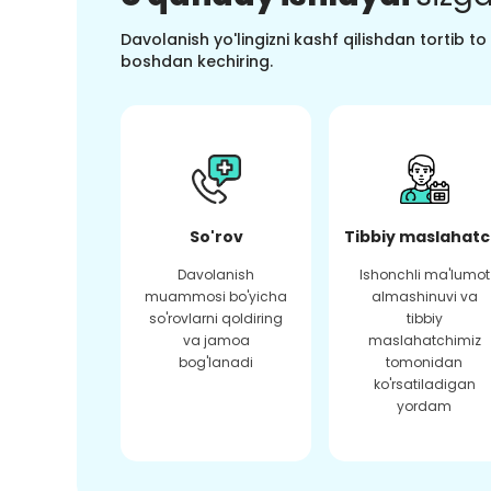
Davolanish yo'lingizni kashf qilishdan tortib t
boshdan kechiring.
So'rov
Tibbiy maslahatc
Davolanish
Ishonchli ma'lumot
muammosi bo'yicha
almashinuvi va
so'rovlarni qoldiring
tibbiy
va jamoa
maslahatchimiz
bog'lanadi
tomonidan
ko'rsatiladigan
yordam