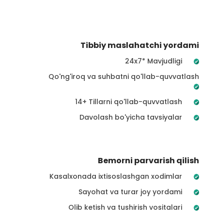
Tibbiy maslahatchi yordami
24x7* Mavjudligi
Qo'ng'iroq va suhbatni qo'llab-quvvatlash
14+ Tillarni qo'llab-quvvatlash
Davolash bo'yicha tavsiyalar
Bemorni parvarish qilish
Kasalxonada ixtisoslashgan xodimlar
Sayohat va turar joy yordami
Olib ketish va tushirish vositalari