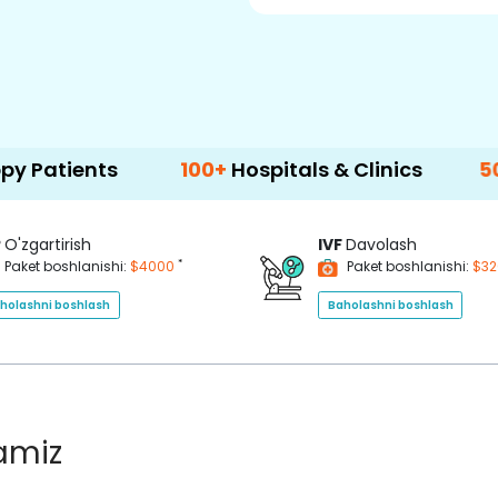
100+
Hospitals & Clinics
500+
Doctors
P
O'zgartirish
IVF
Davolash
*
Paket boshlanishi:
$4000
Paket boshlanishi:
$3
holashni boshlash
Baholashni boshlash
lamiz