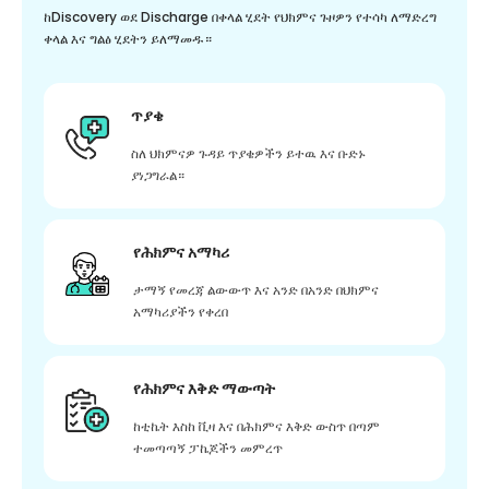
ከDiscovery ወደ Discharge በቀላል ሂደት የህክምና ጉዞዎን የተሳካ ለማድረግ
ቀላል እና ግልፅ ሂደትን ይለማመዱ።
ጥያቄ
ስለ ህክምናዎ ጉዳይ ጥያቄዎችን ይተዉ እና ቡድኑ
ያነጋግራል።
የሕክምና አማካሪ
ታማኝ የመረጃ ልውውጥ እና አንድ በአንድ በህክምና
አማካሪያችን የቀረበ
የሕክምና እቅድ ማውጣት
ከቲኬት እስከ ቪዛ እና በሕክምና እቅድ ውስጥ በጣም
ተመጣጣኝ ፓኬጆችን መምረጥ