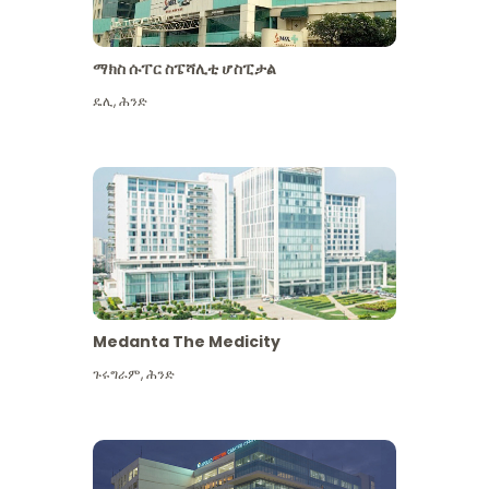
ማክስ ሱፐር ስፔሻሊቲ ሆስፒታል
ዴሊ
,
ሕንድ
Medanta The Medicity
ጉሩግራም
,
ሕንድ