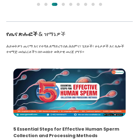
የጤና ጽሑፎች
& ዝማኔዎች
ሕይወትዎን ጤናማ እና የተሻለ ለማድረግ ስለ ሕክምና፣ ሂደቶች፣ ሁኔታዎች እና ሌሎች
ተዛማጅ መስፈርቶችን በተመለከተ ወቅታዊ መረጃ ያግኙ።
5 Essential Steps for Effective Human Sperm
Collection and Processing Methods