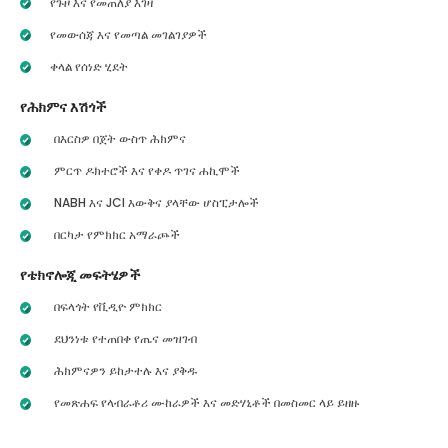
የጉዞ እና የመጠለያ እገዛ
የመውሰጃ እና የመጣል መገልገያዎች
ቀላል የሰነድ ሂደት
የሕክምና እሽጎች
በእርስዎ በጀት ውስጥ ሕክምና
ምርጥ ዶክተሮች እና የቀዶ ጥገና ሐኪሞች
NABH እና JCI እውቅና ያላቸው ሆስፒታሎች
በርካታ የምክክር አማራጮች
የቴክኖሎጂ መፍትሄዎች
በፍላጎት የቪዲዮ ምክክር
ደህንነቱ የተጠበቀ የጤና መዝገብ
ሕክምናዎን ይከታተሉ እና ያቅዱ
የመጽሐፍ የላብራቶሪ ሙከራዎች እና መድሃኒቶች በመስመር ላይ ይዘዙ