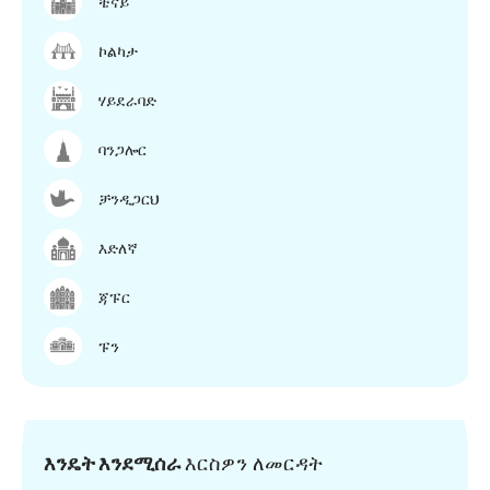
ቼናይ
ኮልካታ
ሃይደራባድ
ባንጋሎር
ቻንዲጋርህ
እድለኛ
ጃፑር
ፑን
እንዴት እንደሚሰራ
እርስዎን ለመርዳት