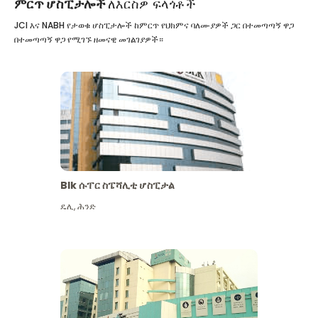
ምርጥ ሆስፒታሎች
ለእርስዎ ፍላጎቶች
JCI እና NABH የታወቁ ሆስፒታሎች ከምርጥ የህክምና ባለሙያዎች ጋር በተመጣጣኝ ዋጋ
በተመጣጣኝ ዋጋ የሚገኙ ዘመናዊ መገልገያዎች።
Blk ሱፐር ስፔሻሊቲ ሆስፒታል
ዴሊ
,
ሕንድ