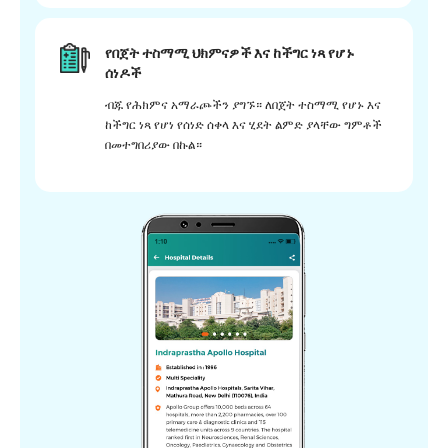
የበጀት ተስማሚ ህክምናዎች እና ከችግር ነጻ የሆኑ
ሰነዶች
ብጁ የሕክምና አማራጮችን ያግኙ። ለበጀት ተስማሚ የሆኑ እና
ከችግር ነጻ የሆነ የሰነድ ሰቀላ እና ሂደት ልምድ ያላቸው ግምቶች
በመተግበሪያው በኩል።