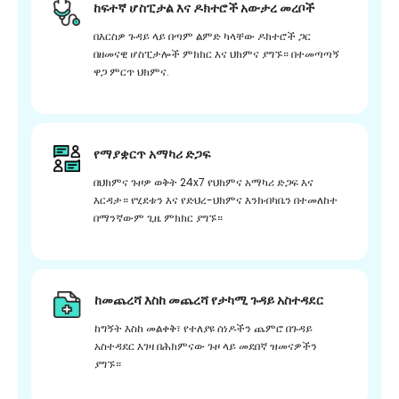
ከፍተኛ ሆስፒታል እና ዶክተሮች አውታረ መረቦች
በእርስዎ ጉዳይ ላይ በጣም ልምድ ካላቸው ዶክተሮች ጋር
በዘመናዊ ሆስፒታሎች ምክክር እና ህክምና ያግኙ። በተመጣጣኝ
ዋጋ ምርጥ ህክምና.
የማያቋርጥ አማካሪ ድጋፍ
በህክምና ጉዞዎ ወቅት 24x7 የህክምና አማካሪ ድጋፍ እና
እርዳታ። የሂደቱን እና የድህረ-ህክምና እንክብካቤን በተመለከተ
በማንኛውም ጊዜ ምክክር ያግኙ።
ከመጨረሻ እስከ መጨረሻ የታካሚ ጉዳይ አስተዳደር
ከግኝት እስከ መልቀቅ፣ የተለያዩ ሰነዶችን ጨምሮ በጉዳይ
አስተዳደር እገዛ በሕክምናው ጉዞ ላይ መደበኛ ዝመናዎችን
ያግኙ።