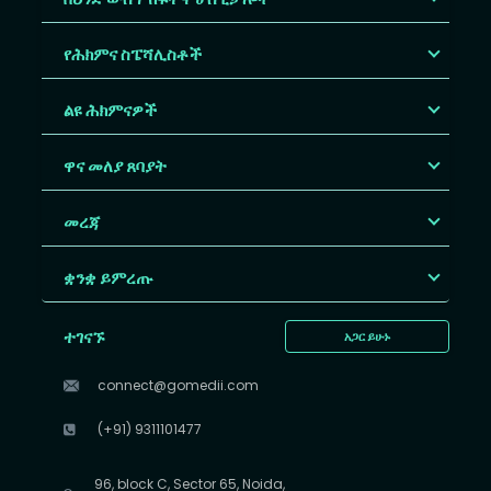
የሕክምና ስፔሻሊስቶች
ልዩ ሕክምናዎች
ዋና መለያ ጸባያት
መረጃ
ቋንቋ ይምረጡ
ተገናኙ
አጋር ይሁኑ
connect@gomedii.com
(+91) 9311101477
96, block C, Sector 65, Noida,