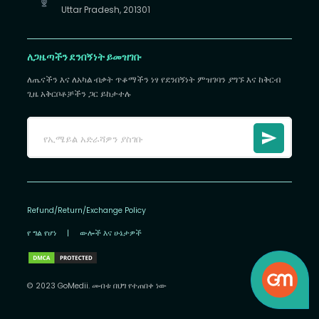
Uttar Pradesh, 201301
ለጋዜጣችን ደንበኝነት ይመዝገቡ
ለጤናችን እና ለአካል ብቃት ጥቆማችን ነፃ የደንበኝነት ምዝገባን ያግኙ እና ከቅርብ
ጊዜ አቅርቦቶቻችን ጋር ይከታተሉ
Refund/Return/Exchange Policy
የ ግል የሆነ
|
ውሎች እና ሁኔታዎች
© 2023 GoMedii. መብቱ በህግ የተጠበቀ ነው