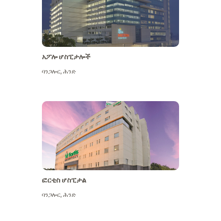
አፖሎ ሆስፒታሎች
ባንጋሎር
,
ሕንድ
ተጨማሪ ይመልከቱ
ፎርቲስ ሆስፒታል
ባንጋሎር
,
ሕንድ