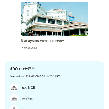
Narayana የልብ ሳይንስ ተቋም
ባንጋሎር
,
ሕንድ
ያስሱ
በከተሞች
በመረጡት ከተሞች በGoMedii ህክምና ያግኙ
ዴሊ NCR
ሙምባይ