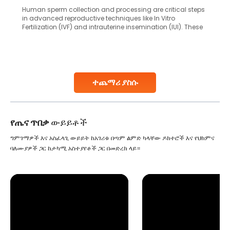
Human sperm collection and processing are critical steps
in advanced reproductive techniques like In Vitro
Fertilization (IVF) and intrauterine insemination (IUI). These
methods enable medical professionals to tackle fertility
challenges and help couples achieve their dream of
parenthood. Skilled technicians collect sperm using
specialized procedures to ensure optimal quality. Once
collected, they process the
ተጨማሪ ያስሱ
Continue Reading
የጤና ጥበቃ
ውይይቶች
ግምገማዎች እና አስፈላጊ ውይይት ከአገሪቱ በጣም ልምድ ካላቸው ዶክተሮች እና የህክምና
ባለሙያዎች ጋር ከታካሚ አስተያየቶች ጋር በመድረክ ላይ።