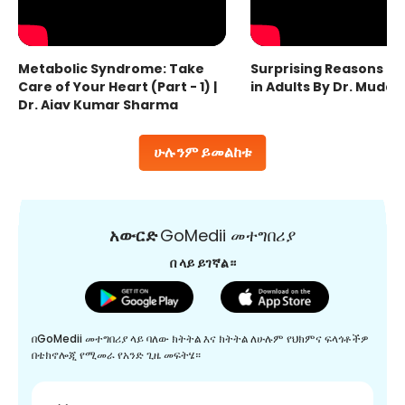
Metabolic Syndrome: Take
Surprising Reasons fo
Care of Your Heart (Part - 1) |
in Adults By Dr. Mudas
Dr. Ajay Kumar Sharma
ሁሉንም ይመልከቱ
አውርድ
GoMedii መተግበሪያ
በ ላይ ይገኛል።
በGoMedii መተግበሪያ ላይ ባለው ክትትል እና ክትትል ለሁሉም የህክምና ፍላጎቶችዎ
በቴክኖሎጂ የሚመራ የአንድ ጊዜ መፍትሄ።