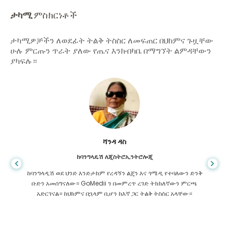
ታካሚ
ምስክርነቶች
ታካሚዎቻችን ለወደፊት ትልቅ ትስስር ለመፍጠር በህክምና ጉዟቸው
ሁሉ ምርጡን ጥራት ያለው የጤና እንክብካቤ በማግኘት ልምዳቸውን
ያካፍሉ።
ሻንዳ ዳስ
ከባንግላዴሽ ለጂስትሮኢንትሮሎጂ
ከባንግላዲሽ ወደ ህንድ እንድታከም የረዳኝን ልጄን እና ጎሜዲ የተባለውን ድንቅ
ቡድን አመሰግናለው። GoMedii ን በመምረጥ ረገድ ትክክለኛውን ምርጫ
አድርገናል። ከህክምና በኋላም ቢሆን ከእኛ ጋር ትልቅ ትስስር አላቸው።