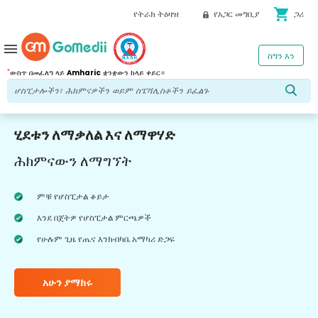
shopping_cart
የትራክ ትዕዛዝ
የአጋር መግቢያ
ጋሪ
menu
ስግን እን
*
ውስጥ በመፈለግ ላይ
Amharic
ቋንቋውን ከላይ ቀይር።
ሂደቱን ለማቃለል እና ለማዋሃድ
ሕክምናውን ለማግኘት
ምቹ የሆስፒታል ቆይታ
እንደ በጀትዎ የሆስፒታል ምርጫዎች
የሁሉም ጊዜ የጤና እንክብካቤ አማካሪ ድጋፍ
አሁን ያማክሩ