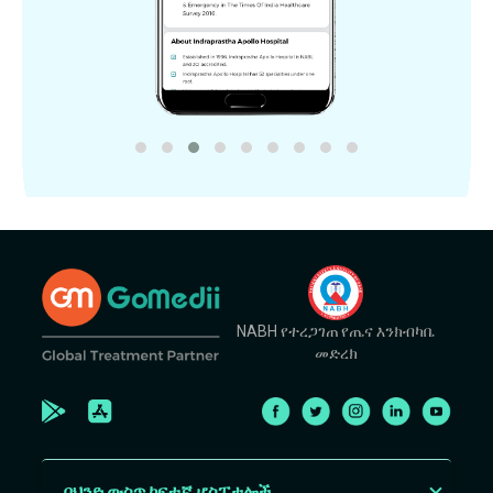
NABH የተረጋገጠ የጤና እንክብካቤ
መድረክ
በህንድ ውስጥ ከፍተኛ ሆስፒታሎች