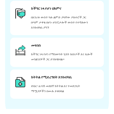
ከችግር ነጻ የሆነ ህክምና
በአገሪቱ ውስጥ ካሉ ልምድ ያላቸው ዶክተሮች ጋር
በጣም ታዋቂ በሆኑ ሆስፒታሎች ውስጥ የተሻለውን
እንክብካቤ ያግኙ
መፍሰስ
ከችግር ነጻ የሆነ የማስወጣት ሂደት ከሰነዶች እና ሌሎች
መገልገያዎች ጋር ይንከባከባል።
ክትትል የሚደረግበት እንክብካቤ
ድህረ-ፈሳሽ መደበኛ ክትትል እና የመድኃኒት
ማሟያዎችን በሙሉ ይቀበላል