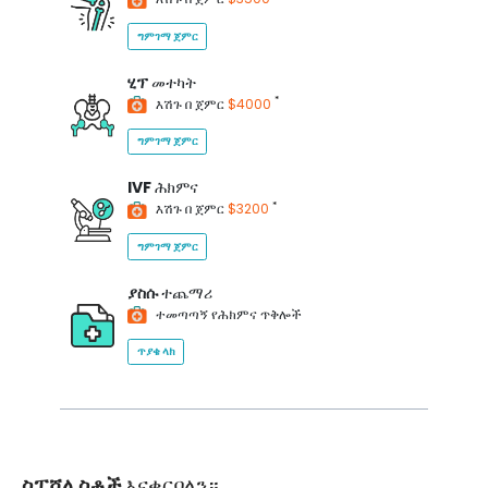
ግምገማ ጀምር
ሂፕ
መተካት
*
እሽጉ በ ጀምር
$4000
ግምገማ ጀምር
IVF
ሕክምና
*
እሽጉ በ ጀምር
$3200
ግምገማ ጀምር
ያስሱ
ተጨማሪ
ተመጣጣኝ የሕክምና ጥቅሎች
ጥያቄ ላክ
ስፔሻሊስቶች
እናቀርባለን።