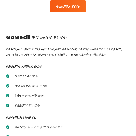
ተጨማሪ ያስሱ
GoMedii
ዋና መለያ ጸባያት
የታካሚውን ህክምና ማቃለል፣ እንዲሁም በቴክኖሎጂ የተደገፈ መፍትሄዎችን፣ የታካሚ
እንክብካቤ ስርዓትን እና በእያንዳንዱ የሕክምና ጉዞ ላይ ግልፅነትን ማስቻል።
የሕክምና አማካሪ ድጋፍ
24x7* ተገኝነት
ጥሪ እና የውይይት ድጋፍ
14+ የቋንቋዎች ድጋፍ
የሕክምና ምክሮች
የታካሚ እንክብካቤ
በሆስፒታል ውስጥ ታማኝ ሰራተኞች