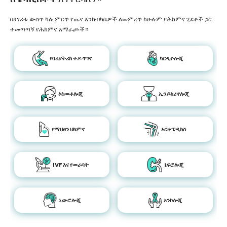
በሀገሪቱ ውስጥ ካሉ ምርጥ የጤና እንክብካቤዎች ለመምረጥ ከሁሉም የሕክምና ሂደቶች ጋር
ተመጣጣኝ የሕክምና አማራጮች።
የባሪያትሪክ ቀዶ ጥገና
ካርዲዮሎጂ
ኮስመቶሎጂ
ኢንዶክሪኖሎጂ
የማህፀን ህክምና
ኦርቶፔዲክስ
IVF እና የመራባት
ኔፍሮሎጂ
ኒውሮሎጂ
ኦንኮሎጂ