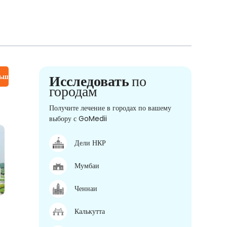
льше
Исследовать
по
городам
Получите лечение в городах по вашему
выбору с GoMedii
Дели НКР
Мумбаи
Ченнаи
Калькутта