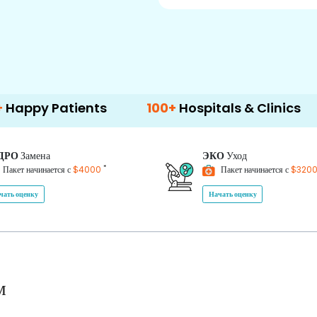
atients
100+
Hospitals & Clinics
500+
ДРО
Замена
ЭКО
Уход
*
Пакет начинается с
$4000
Пакет начинается с
$320
чать оценку
Начать оценку
м