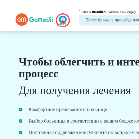
*
Поиск в
Russian
Изменить язык сверху.
Чтобы облегчить и инт
Наши преимущества
процесс
Лечение после
последующий уход
Для получения лечения
Получите круглосуточную медицинскую
поддержку и поддержку пациентов, а наша
команда всегда решит ваши проблемы.
Комфортное пребывание в больнице
Регулярные обновления о ваших потребностях в
лечении.
Выбор больницы в соответствии с вашим бюджето
Постоянная поддержка консультанта по вопросам 