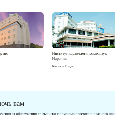
ртис
Институт кардиологических наук
Нараяны
я
Бангалор
,
Индия
мочь вам
ечения от обнаружения до выписки с помощью простого и плавного проц