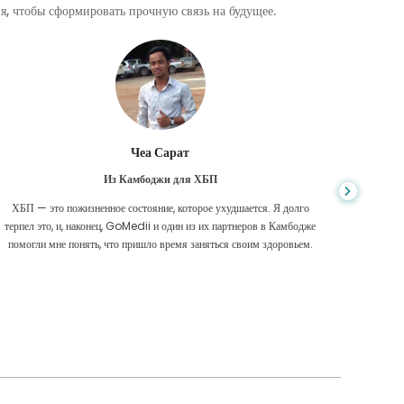
, чтобы сформировать прочную связь на будущее.
Чеа Сарат
Из Камбоджи для ХБП
ХБП — это пожизненное состояние, которое ухудшается. Я долго
Нико
терпел это, и, наконец, GoMedii и один из их партнеров в Камбодже
диагност
помогли мне понять, что пришло время заняться своим здоровьем.
были 