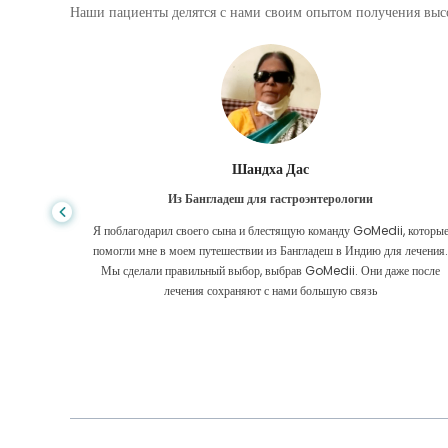
Наши пациенты делятся с нами своим опытом получения высо
Шандха Дас
Из Бангладеш для гастроэнтерологии
е того,
Я поблагодарил своего сына и блестящую команду GoMedii, которы
игде, даже
помогли мне в моем путешествии из Бангладеш в Индию для лечения
оровел
Мы сделали правильный выбор, выбрав GoMedii. Они даже после
 Большое
лечения сохраняют с нами большую связь