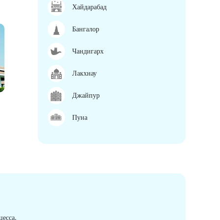
Хайдарабад
Бангалор
Чандигарх
Лакхнау
Джайпур
Пуна
есса.