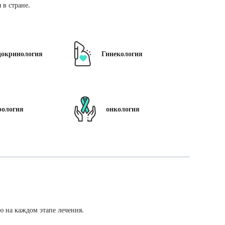
в стране.
докринология
Гинекология
рология
онкология
ю на каждом этапе лечения.