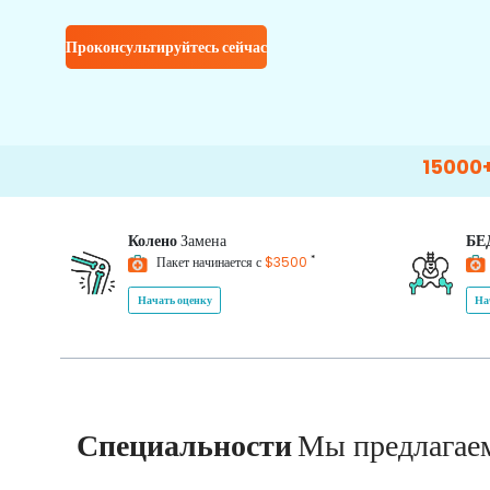
Проконсультируйтесь сейчас
15000+
Happy P
Колено
Замена
БЕ
*
Пакет начинается с
$3500
Начать оценку
На
Специальности
Мы предлагае