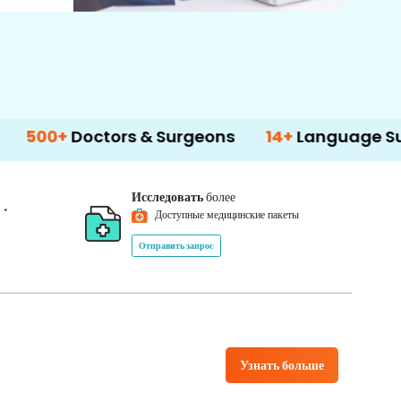
Doctors & Surgeons
14+
Language Support
Исследовать
более
*
0
Доступные медицинские пакеты
Отправить запрос
Узнать больше