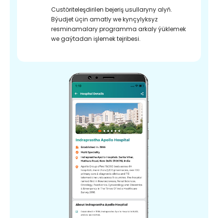
Custöriteleşdirilen bejeriş usullaryny alyň.
Býudjet üçin amatly we kynçylyksyz
resminamalary programma arkaly ýüklemek
we gaýtadan işlemek tejribesi.