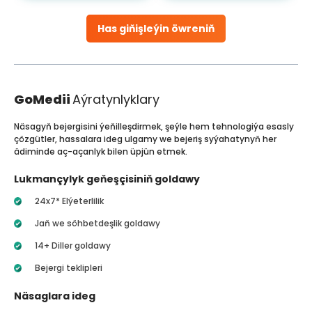
Has giňişleýin öwreniň
GoMedii
Aýratynlyklary
Näsagyň bejergisini ýeňilleşdirmek, şeýle hem tehnologiýa esasly
çözgütler, hassalara ideg ulgamy we bejeriş syýahatynyň her
ädiminde aç-açanlyk bilen üpjün etmek.
Lukmançylyk geňeşçisiniň goldawy
24x7* Elýeterlilik
Jaň we söhbetdeşlik goldawy
14+ Diller goldawy
Bejergi teklipleri
Näsaglara ideg