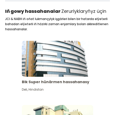
Iň gowy hassahanalar
Zerurlyklaryňyz üçin
JCI & NABH iň oňat lukmançylyk işgärleri bilen bir hatarda elýeterli
bahadan elýeterli iň häzirki zaman enjamlary bolan akkreditlenen
hassahanalar.
Blk Super hünärmen hassahanasy
Deli
,
Hindistan