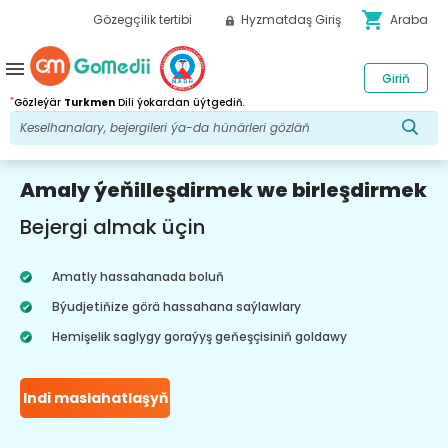
shopping_cart
Gözegçilik tertibi
Hyzmatdaş Giriş
Araba
menu
Giriň
*
Gözleýär
Turkmen
Dili ýokardan üýtgediň.
Amaly ýeňilleşdirmek we birleşdirmek
Bejergi almak üçin
Amatly hassahanada boluň
Býudjetiňize görä hassahana saýlawlary
Hemişelik saglygy goraýyş geňeşçisiniň goldawy
Indi maslahatlaşyň