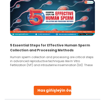
5 Essential Steps for Effective Human Sperm
Collection and Processing Methods
Human sperm collection and processing are critical steps
in advanced reproductive techniques like In Vitro
Fertilization (IVF) and intrauterine insemination (IUI). These
methods enable medical professionals to tackle fertility
challenges and help couples achieve their dream of
parenthood. Skilled technicians collect sperm using
specialized procedures to ensure optimal quality. Once
collected, they process the
Has giňişleýin öwreniň
Continue Reading