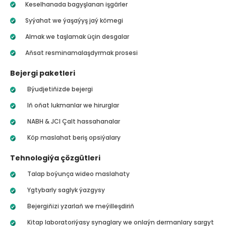
Keselhanada bagyşlanan işgärler
Syýahat we ýaşaýyş jaý kömegi
Almak we taşlamak üçin desgalar
Aňsat resminamalaşdyrmak prosesi
Bejergi paketleri
Býudjetiňizde bejergi
Iň oňat lukmanlar we hirurglar
NABH & JCI Çalt hassahanalar
Köp maslahat beriş opsiýalary
Tehnologiýa çözgütleri
Talap boýunça wideo maslahaty
Ygtybarly saglyk ýazgysy
Bejergiňizi yzarlaň we meýilleşdiriň
Kitap laboratoriýasy synaglary we onlaýn dermanlary sargyt