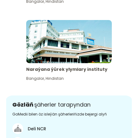
Bangalor
,
Hindistan
Naraýana ýürek ylymlary instituty
Bangalor
,
Hindistan
Gözläň
şäherler tarapyndan
GoMedii bilen öz isleýän şäherleriňizde bejergi alyň
Deli NCR