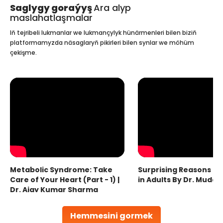
Saglygy goraýyş
Ara alyp
maslahatlaşmalar
Iň tejribeli lukmanlar we lukmançylyk hünärmenleri bilen biziň
platformamyzda näsaglaryň pikirleri bilen synlar we möhüm
çekişme.
Metabolic Syndrome: Take
Surprising Reasons fo
Care of Your Heart (Part - 1) |
in Adults By Dr. Mudas
Dr. Ajay Kumar Sharma
Hemmesini gormek