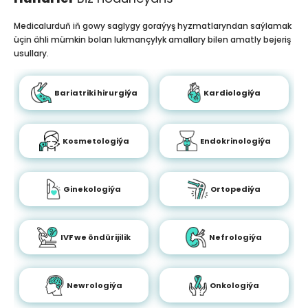
Medicalurduň iň gowy saglygy goraýyş hyzmatlaryndan saýlamak
üçin ähli mümkin bolan lukmançylyk amallary bilen amatly bejeriş
usullary.
Bariatriki hirurgiýa
Kardiologiýa
Kosmetologiýa
Endokrinologiýa
Ginekologiýa
Ortopediýa
IVF we öndürijilik
Nefrologiýa
Newrologiýa
Onkologiýa