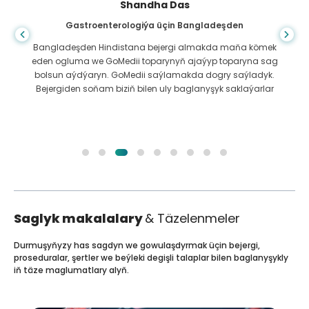
Shandha Das
Gastroenterologiýa üçin Bangladeşden
Bangladeşden Hindistana bejergi almakda maňa kömek
eden ogluma we GoMedii toparynyň ajaýyp toparyna sag
bolsun aýdýaryn. GoMedii saýlamakda dogry saýladyk.
Bejergiden soňam biziň bilen uly baglanyşyk saklaýarlar
Saglyk makalalary
& Täzelenmeler
Durmuşyňyzy has sagdyn we gowulaşdyrmak üçin bejergi,
proseduralar, şertler we beýleki degişli talaplar bilen baglanyşykly
iň täze maglumatlary alyň.