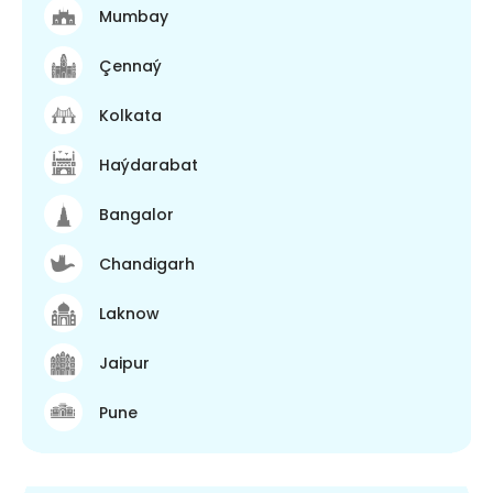
Mumbay
Çennaý
Kolkata
Haýdarabat
Bangalor
Chandigarh
Laknow
Jaipur
Pune