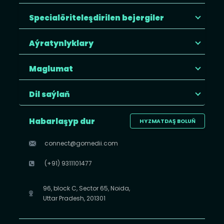
Specialöriteleşdirilen bejergiler
Aýratynlyklary
Maglumat
Dil saýlaň
Habarlaşyp dur
HYZMATDAŞ BOLUŇ
connect@gomedii.com
(+91) 9311101477
96, block C, Sector 65, Noida,
Uttar Pradesh, 201301