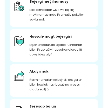
Bejergi meýilnamasy
Bilet almakdan wiza we bejeriş
meýilnamasynda iň amatly paketleri
saýlamak
Hassale mugt bejergisi
Experiencedurtda tejribeli lukmanlar
bilen iň abraýly hassahanalarda iň
gowy ideg alyň
Akdyrmak
Resminamalar we beýleki desgalar
bilen howlukmaç boşatma prosesi
alada edilýär
Seresap boluň