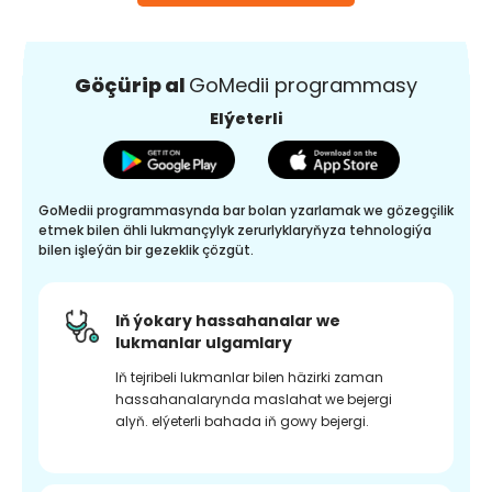
Göçürip al
GoMedii programmasy
Elýeterli
GoMedii programmasynda bar bolan yzarlamak we gözegçilik
etmek bilen ähli lukmançylyk zerurlyklaryňyza tehnologiýa
bilen işleýän bir gezeklik çözgüt.
Iň ýokary hassahanalar we
lukmanlar ulgamlary
Iň tejribeli lukmanlar bilen häzirki zaman
hassahanalarynda maslahat we bejergi
alyň. elýeterli bahada iň gowy bejergi.