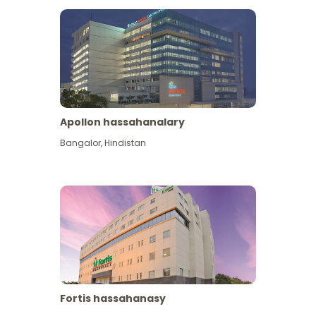
Apollon hassahanalary
Has giňişleýin gör
Bangalor
,
Hindistan
Fortis hassahanasy