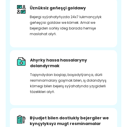
Üznüksiz geňeşçi goldawy
Bejergi syýahatyňyzda 24x7 lukmançylyk
geňeşçisi goldaw we kömek. Amal we
bejergiden soňky ideg barada hemişe
maslahat alyň.
Ahyrky hassa hassalaryny
dolandyrmak
Tapyndydan başlap, boşadylýança, dürli
resminamalary goşmak bilen, iş dolandyryş
kömegi bilen bejeriş syýahatynda yzygiderli
täzelikleri alyň.
Býudjet bilen dostlukly bejergiler we
kynçylyksyz mugt resminamalar