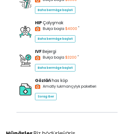
Baha bermäge başlaň
HIP
Çalyşmak
*
Bukja başla
$4000
Baha bermäge başlaň
IVF
Bejergi
*
Bukja başla
$3200
Baha bermäge başlaň
Gözläň
has köp
Amatly lukmançylyk paketleri
Sorag iber
Hünärler
Biz hödürleýäris