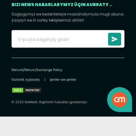
BIZI NEWS HABARLARYMYZ ÜÇIN AUBRATY ..
Saglygymyz we bedenterbiýe maslahatymyza mugt abuna
ýazylyň we iň soňky tekliplerimizi diňläň
Refund/Return/Exchange Policy
Gizlinlik syýasaty
|
Şertler we şertler
© 2023 GoMedii. Rightshli hukuklar goralandyr