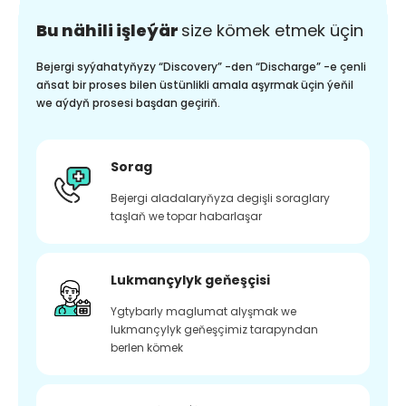
Bu nähili işleýär
size kömek etmek üçin
Bejergi syýahatyňyzy “Discovery” -den “Discharge” -e çenli
aňsat bir proses bilen üstünlikli amala aşyrmak üçin ýeňil
we aýdyň prosesi başdan geçiriň.
Sorag
Bejergi aladalaryňyza degişli soraglary
taşlaň we topar habarlaşar
Lukmançylyk geňeşçisi
Ygtybarly maglumat alyşmak we
lukmançylyk geňeşçimiz tarapyndan
berlen kömek