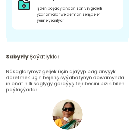
Işden boşadylandan soň yzygiderli
yzarlamalar we derman serişdeleri
ýerine ýetirilýär
Sabyrly
Şaýatlyklar
Näsaglarymyz geljek üçin ajaýyp baglanyşyk
döretmek üçin bejeriş syýahatynyň dowamynda
iň oňat hilli saglygy goraýyş tejribesini biziň bilen
paýlaşýarlar.