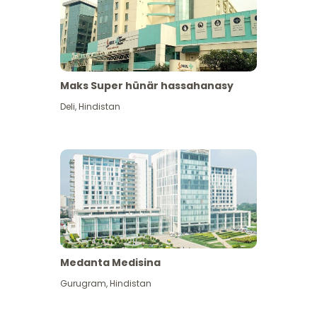
Maks Super hünär hassahanasy
Deli
,
Hindistan
Medanta Medisina
Gurugram
,
Hindistan