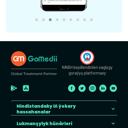
NABH kepillendirilen saglygy
goraýyş platformasy
Hindistandaky iň ýokary
hassahanalar
Lukmançylyk hünärleri