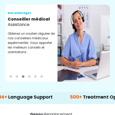
Nos avantages
N
Conseiller médical
V
Assistance
C
Obtenez un soutien régulier de
C
nos conseillers médicaux
n
expérimentés. Vous apporter
e
les meilleurs conseils et
t
orientations.
p
d
uage Support
500+
Treatment Options
Genou
Remplacement