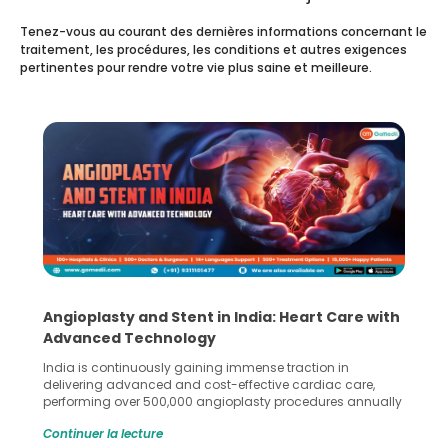
Tenez-vous au courant des dernières informations concernant le
traitement, les procédures, les conditions et autres exigences
pertinentes pour rendre votre vie plus saine et meilleure.
rt Care with
5 Essential Steps for Effective Human S
Collection and Processing Methods
ion in
Human sperm collection and processing are critic
diac care,
in advanced reproductive techniques like In Vitro
dures annually
Fertilization (IVF) and intrauterine insemination (IUI
 across the
methods enable medical professionals to tackle fert
Continuer la lecture
ioplasty and
challenges and help couples achieve their dream 