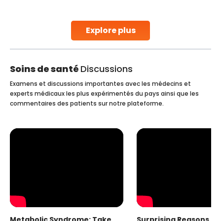
o the
parenthood. Skilled technicians collect sperm usi
ability.
specialized procedures to ensure optimal quality
collected, they process the
Explore plus
Continue Reading
Soins de santé
Discussions
Examens et discussions importantes avec les médecins et
experts médicaux les plus expérimentés du pays ainsi que les
commentaires des patients sur notre plateforme.
Metabolic Syndrome: Take
Surprising Reasons fo