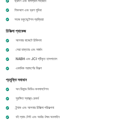
ভ্রমণ এবং বাসস্থান সহায়তা
পিকআপ এবং ড্রপ সুবিধা
সহজ ডকুমেন্টেশন প্রক্রিয়া
চিকিত্সা প্যাকেজ
আপনার বাজেটে চিকিৎসা
সেরা ডাক্তার এবং সার্জন
NABH এবং JCI স্বীকৃত হাসপাতাল
একাধিক পরামর্শের বিকল্প
প্রযুক্তি সমাধান
অন ডিমান্ড ভিডিও কনসালটেশন
সুরক্ষিত স্বাস্থ্য রেকর্ড
ট্র্যাক এবং আপনার চিকিত্সা পরিকল্পনা
বই ল্যাব টেস্ট এবং অর্ডার ঔষধ অনলাইন