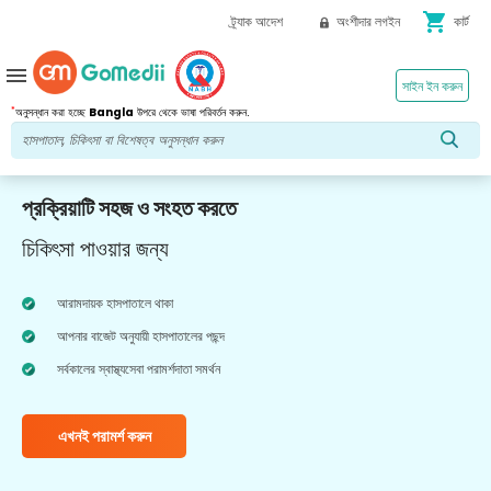
shopping_cart
ট্র্যাক আদেশ
অংশীদার লগইন
কার্ট
menu
সাইন ইন করুন
*
অনুসন্ধান করা হচ্ছে
Bangla
উপরে থেকে ভাষা পরিবর্তন করুন.
প্রক্রিয়াটি সহজ ও সংহত করতে
চিকিৎসা পাওয়ার জন্য
আরামদায়ক হাসপাতালে থাকা
আপনার বাজেট অনুযায়ী হাসপাতালের পছন্দ
সর্বকালের স্বাস্থ্যসেবা পরামর্শদাতা সমর্থন
এখনই পরামর্শ করুন