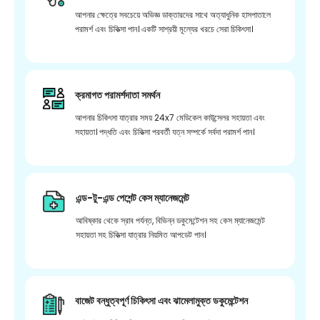
আপনার ক্ষেত্রে সবচেয়ে অভিজ্ঞ ডাক্তারদের সাথে অত্যাধুনিক হাসপাতালে
পরামর্শ এবং চিকিত্সা পান। একটি সাশ্রয়ী মূল্যের খরচে সেরা চিকিৎসা।
ক্রমাগত পরামর্শদাতা সমর্থন
আপনার চিকিৎসা যাত্রার সময় 24x7 মেডিকেল কাউন্সেলর সহায়তা এবং
সহায়তা। পদ্ধতি এবং চিকিত্সা পরবর্তী যত্ন সম্পর্কে সর্বদা পরামর্শ পান।
এন্ড-টু-এন্ড পেশেন্ট কেস ম্যানেজমেন্ট
আবিষ্কার থেকে স্রাব পর্যন্ত, বিভিন্ন ডকুমেন্টেশন সহ কেস ম্যানেজমেন্ট
সহায়তা সহ চিকিত্সা যাত্রার নিয়মিত আপডেট পান।
বাজেট বন্ধুত্বপূর্ণ চিকিৎসা এবং ঝামেলামুক্ত ডকুমেন্টেশন