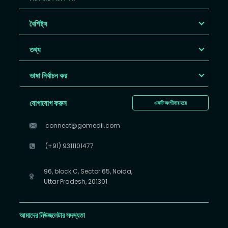
বৈশিষ্ট্য
তথ্য
ভাষা নির্বাচন কর
যোগাযোগ করুন
একটি অংশীদার হয়ে
connect@gomedii.com
(+91) 9311101477
96, block C, Sector 65, Noida,
Uttar Pradesh, 201301
আমাদের নিউজলেটার সদস্যতা