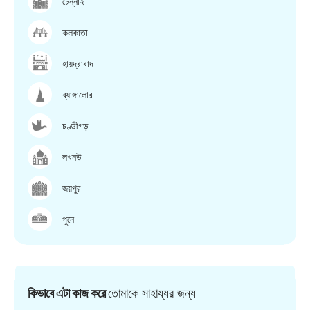
চেন্নাই
কলকাতা
হায়দ্রাবাদ
ব্যাঙ্গালোর
চণ্ডীগড়
লখনউ
জয়পুর
পুনে
কিভাবে এটা কাজ করে
তোমাকে সাহায্যর জন্য