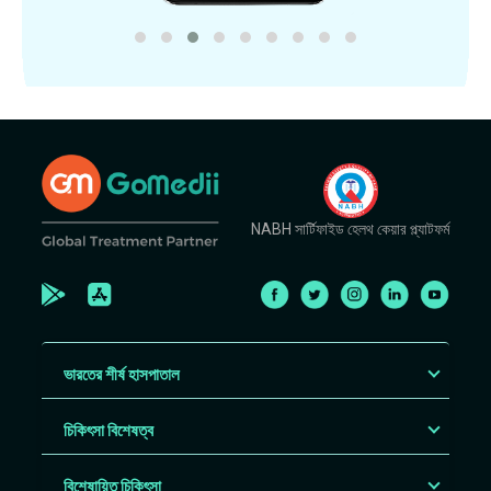
NABH সার্টিফাইড হেলথ কেয়ার প্ল্যাটফর্ম
ভারতের শীর্ষ হাসপাতাল
চিকিৎসা বিশেষত্ব
বিশেষায়িত চিকিৎসা