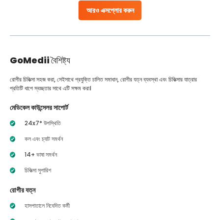
আরও এক্সপ্লোর করুন
GoMedii
বৈশিষ্ট্য
রোগীর চিকিত্সা সহজ করা, সেইসাথে প্রযুক্তি চালিত সমাধান, রোগীর যত্ন ব্যবস্থা এবং চিকিত্সার যাত্রার
প্রতিটি ধাপে স্বচ্ছতার সাথে এটি সক্ষম করা।
মেডিকেল কাউন্সেলর সাপোর্ট
24x7* উপস্থিতি
কল এবং চ্যাট সমর্থন
14+ ভাষা সমর্থন
চিকিত্সা সুপারিশ
রোগীর যত্ন
হাসপাতালে নিবেদিত কর্মী