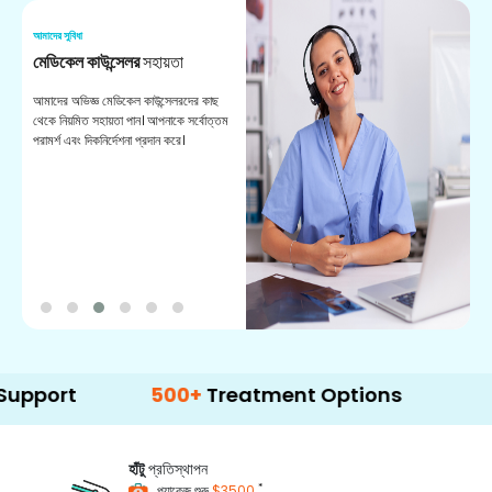
আমাদের সুবিধা
আম
মেডিকেল কাউন্সেলর
সহায়তা
অ
আমাদের অভিজ্ঞ মেডিকেল কাউন্সেলরদের কাছ
ভা
থেকে নিয়মিত সহায়তা পান। আপনাকে সর্বোত্তম
চি
পরামর্শ এবং দিকনির্দেশনা প্রদান করে।
ডা
500+
Treatment Options
হাঁটু
প্রতিস্থাপন
*
প্যাকেজ শুরু
$3500