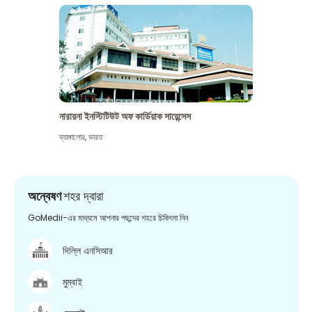
নারায়না ইনস্টিটিউট অফ কার্ডিয়াক সায়েন্সেস
ব্যাঙ্গালোর
,
ভারত
অন্বেষণ
শহর দ্বারা
GoMedii-এর মাধ্যমে আপনার পছন্দের শহরে চিকিৎসা নিন
দিল্লি এনসিআর
মুম্বাই