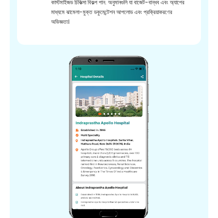
কাস্টমাইজড চিকিত্সা বিকল্প পান. অনুমানগুলি যা বাজেট-বান্ধব এবং অ্যাপের
মাধ্যমে ঝামেলা-মুক্ত ডকুমেন্টেশন আপলোড এবং প্রক্রিয়াকরণের
অভিজ্ঞতা।