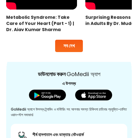
Metabolic Syndrome: Take
Surprising Reasons fo
Care of Your Heart (Part - 1) |
in Adults By Dr. Mudas
Dr. Ajay Kumar Sharma
সব দেখ
ডাউনলোড করুন
GoMedii অ্যাপ
এ উপলব্ধ
GoMedii অ্যাপে উপলব্ধ ট্র্যাকিং ও মনিটরিং সহ আপনার সমস্ত চিকিৎসা চাহিদার প্রযুক্তি-চালিত
ওয়ান-স্টপ সমাধান।
শীর্ষ হাসপাতাল এবং ডাক্তার নেটওয়ার্ক