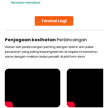
Teruskan membaca
make all the difference. India has some of the world’s
leading hospitals for bone marrow transplants.
Continue Reading
Terokai Lagi
Penjagaan kesihatan
Perbincangan
Ulasan dan perbincangan penting dengan doktor dan pakar
perubatan yang paling berpengalaman di negara ini bersama-
sama dengan maklum balas pesakit di platform kami.