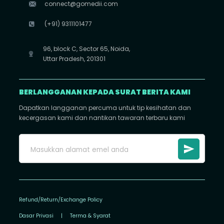
connect@gomedii.com
(+91) 9311101477
96, block C, Sector 65, Noida,
Uttar Pradesh, 201301
BERLANGGANAN KEPADA SURAT BERITA KAMI
Dapatkan langganan percuma untuk tip kesihatan dan
kecergasan kami dan nantikan tawaran terbaru kami
Refund/Return/Exchange Policy
Dasar Privasi
|
Terma & Syarat