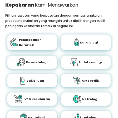
Kepakaran
Kami Menawarkan
Pilihan rawatan yang berpatutan dengan semua rangkaian
prosedur perubatan yang mungkin untuk dipilih dengan kualiti
penjagaan kesihatan terbaik di negara ini.
Pembedahan
Kardiologi
Bariatrik
Kosmetologi
Endokrinologi
Sakit Puan
Ortopedik
IVF & Kesuburan
Nefrologi
Neurologi
Onkologi