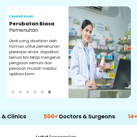
Faedah Kami
F
Perubatan Biasa
Pemenuhan
Ubat yang disahkan oleh
P
farmasi untuk pemenuhan
d
preskripsi anda. dapatkan
y
kemas kini tetap mengenai
p
pengisian semula dan
m
pesanan mudah melalui
aplikasi kami.
cs
500+
Doctors & Surgeons
14+
Langua