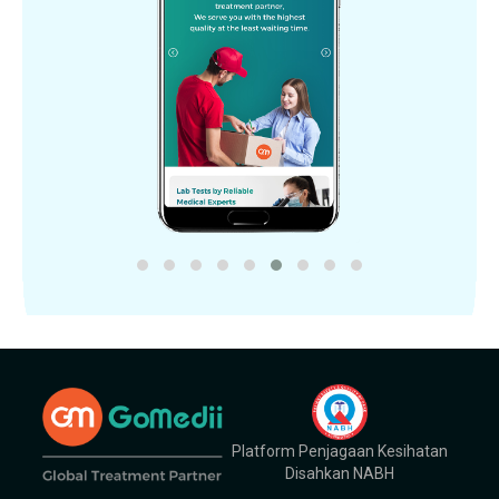
Platform Penjagaan Kesihatan
Disahkan NABH