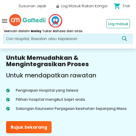
shopping_cart
Susunan Jejak
Log Masuk Rakan Kongsi
Troli
menu
Log masuk
*
Mencari dalam
Malay
Tukar Bahasa dari atas.
Untuk Memudahkan &
Mengintegrasikan Proses
Untuk mendapatkan rawatan
Penginapan Hospital yang Selesa
Pilihan hospital mengikut bajet anda
Sokongan Kaunselor Penjagaan Kesihatan Sepanjang Masa
Rujuk Sekarang