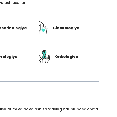
lash usullari.
dokrinologiya
Ginekologiya
rologiya
Onkologiya
ish tizimi va davolash safarining har bir bosqichida