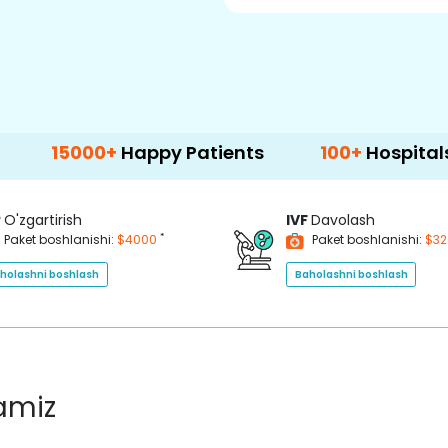
000+
Happy Patients
100+
Hospitals & Clinic
P
O'zgartirish
IVF
Davolash
*
Paket boshlanishi:
$4000
Paket boshlanishi:
$3
holashni boshlash
Baholashni boshlash
lamiz