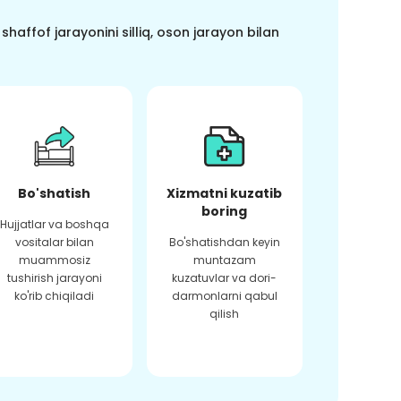
haffof jarayonini silliq, oson jarayon bilan
Bo'shatish
Xizmatni kuzatib
boring
Hujjatlar va boshqa
vositalar bilan
Bo'shatishdan keyin
muammosiz
muntazam
tushirish jarayoni
kuzatuvlar va dori-
ko'rib chiqiladi
darmonlarni qabul
qilish