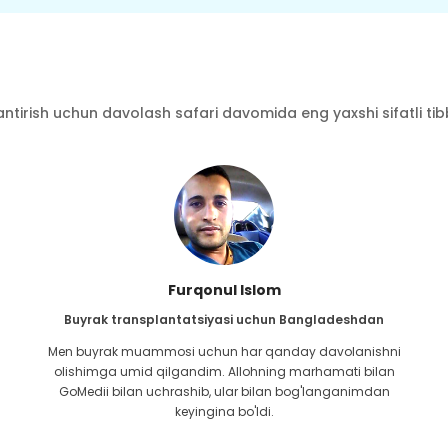
ntirish uchun davolash safari davomida eng yaxshi sifatli tibbi
Furqonul Islom
Buyrak transplantatsiyasi uchun Bangladeshdan
Men buyrak muammosi uchun har qanday davolanishni
olishimga umid qilgandim. Allohning marhamati bilan
GoMedii bilan uchrashib, ular bilan bog'langanimdan
keyingina bo'ldi.