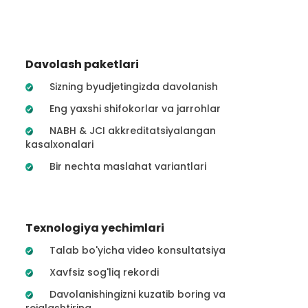
Davolash paketlari
Sizning byudjetingizda davolanish
Eng yaxshi shifokorlar va jarrohlar
NABH & JCI akkreditatsiyalangan
kasalxonalari
Bir nechta maslahat variantlari
Texnologiya yechimlari
Talab bo'yicha video konsultatsiya
Xavfsiz sog'liq rekordi
Davolanishingizni kuzatib boring va
rejalashtiring