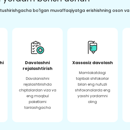
o tushirishgacha bo'lgan muvaffaqiyatga erishishning oson va s
hi
Davolashni
Xassasiz davolash
rejalashtirish
Mamlakatdagi
Davolanishni
tajribali shifokorlar
rejalashtirishda
bilan eng nufuzli
chiptalardan viza va
shifoxonalarda eng
eng maqbul
yaxshi yordamni
paketlarni
oling
tanlashgacha