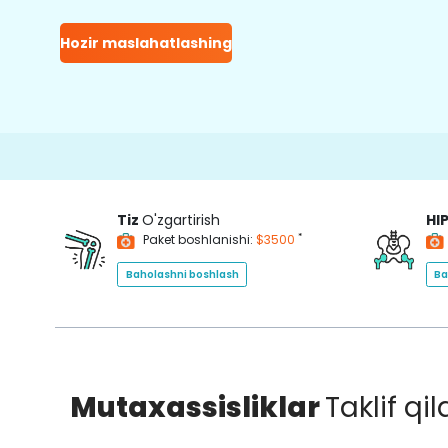
Hozir maslahatlashing
15
Tiz
O'zgartirish
HI
*
Paket boshlanishi:
$3500
Baholashni boshlash
Ba
Mutaxassisliklar
Taklif qi