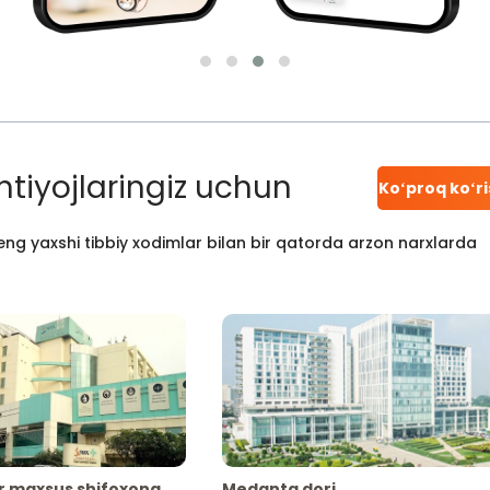
htiyojlaringiz uchun
Koʻproq koʻr
ng yaxshi tibbiy xodimlar bilan bir qatorda arzon narxlarda
r maxsus shifoxona
Medanta dori