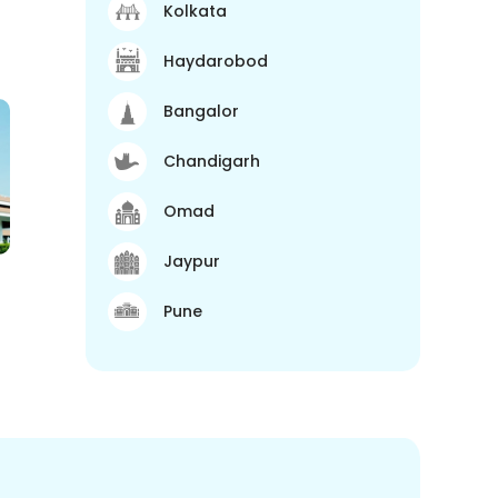
Kolkata
Haydarobod
Bangalor
Chandigarh
Omad
Jaypur
Pune