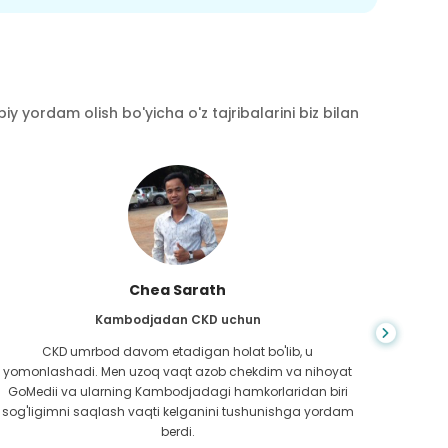
y yordam olish bo'yicha o'z tajribalarini biz bilan
Chea Sarath
Kambodjadan CKD uchun
CKD umrbod davom etadigan holat bo'lib, u
Hayot
yomonlashadi. Men uzoq vaqt azob chekdim va nihoyat
bilm
GoMedii va ularning Kambodjadagi hamkorlaridan biri
boradi
sog'ligimni saqlash vaqti kelganini tushunishga yordam
ed
berdi.
Bang