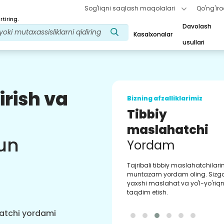
Sog'liqni saqlash maqolalari
Qo'ng'iro
tiring.
Davolash
Kasalxonalar
usullari
irish va
Bizning afzalliklarimiz
Tibbiy
maslahatchi
un
Yordam
Tajribali tibbiy maslahatchilar
muntazam yordam oling. Sizg
yaxshi maslahat va yo'l-yo'riqn
taqdim etish.
hatchi yordami