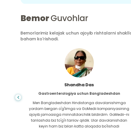
Bemor
Guvohlar
Bemorlarimiz kelajak uchun ajoyib rishtalarni shaklla
baham ko'rishadi.
Shandha Das
an
Gastroenterologiya uchun Bangladeshdan
bundan
Men Bangladeshdan Hindistonga davolanishimga
ini hech
yordam bergan o'g'limga va GoMedii kompaniyasining
 topib
ajoyib jamoasiga minnatdorchilik bildirdim. GoMedii-ni
aning
tanlashda biz to'g'ri tanlov qildik. Ular davolanishdan
ga katta
keyin ham biz bilan katta aloqada bo'lishadi