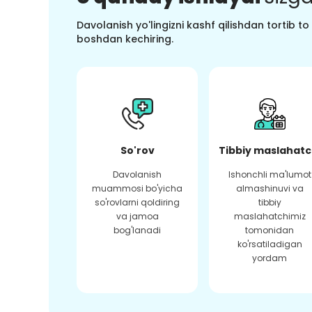
Davolanish yo'lingizni kashf qilishdan tortib t
boshdan kechiring.
So'rov
Tibbiy maslahatc
Davolanish
Ishonchli ma'lumot
muammosi bo'yicha
almashinuvi va
so'rovlarni qoldiring
tibbiy
va jamoa
maslahatchimiz
bog'lanadi
tomonidan
ko'rsatiladigan
yordam