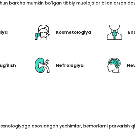
hun barcha mumkin bo'lgan tibbiy muolajalar bilan arzon davo
giya
Kosmetologiya
En
ug'ilish
Nefrologiya
Nev
 texnologiyaga asoslangan yechimlar, bemorlarni parvarish qil