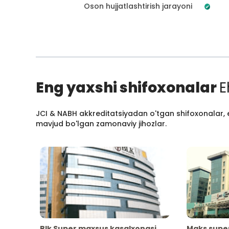
Oson hujjatlashtirish jarayoni
Eng yaxshi shifoxonalar
E
JCI & NABH akkreditatsiyadan o'tgan shifoxonalar, e
mavjud bo'lgan zamonaviy jihozlar.
Blk Super maxsus kasalxonasi
Maks supe