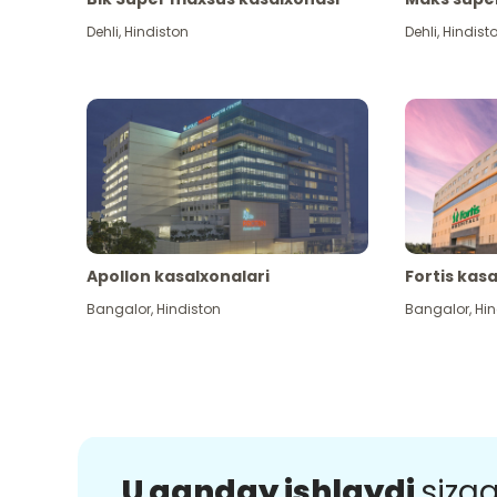
Dehli
,
Hindiston
Dehli
,
Hindist
Apollon kasalxonalari
Fortis kas
Bangalor
,
Hindiston
Bangalor
,
Hin
U qanday ishlaydi
sizg