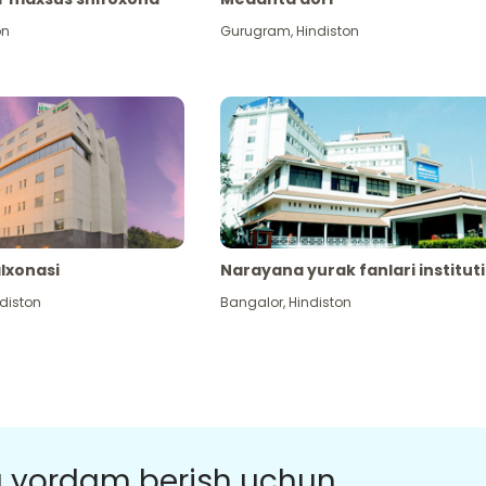
on
Gurugram
,
Hindiston
alxonasi
Narayana yurak fanlari instituti
diston
Bangalor
,
Hindiston
a yordam berish uchun