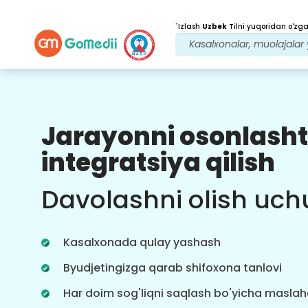
*
Izlash
Uzbek
Tilni yuqoridan o'zgar
Jarayonni osonlasht
Bizning afzalliklarimiz
integratsiya qilish
Davolanishdan
keyingi
kuzatuv
Davolashni olish uch
parvarishi
Bizning jamoamiz bilan har doim
muammolaringizni hal qilish uchun
Kasalxonada qulay yashash
24x7 tibbiy va bemorlarni qo'llab-
quvvatlang. Davolanish ehtiyojlaringiz
Byudjetingizga qarab shifoxona tanlovi
haqida muntazam yangilanishlar.
Har doim sog'liqni saqlash bo'yicha masla