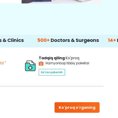
s
500+
Doctors & Surgeons
14+
Language
Tadqiq qiling
Ko'proq
*
200
Hamyonbop tibbiy paketlar
So'rov yuborish
Ko'proq o'rganing