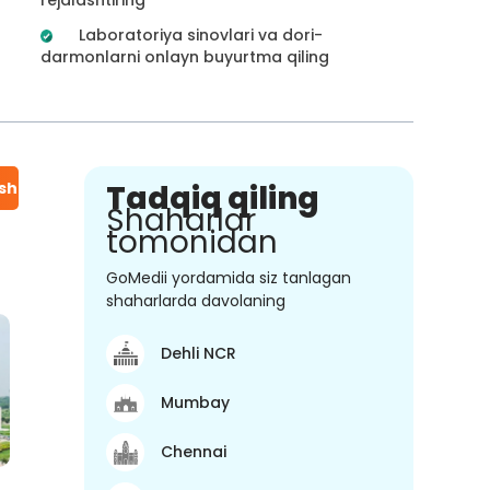
Laboratoriya sinovlari va dori-
darmonlarni onlayn buyurtma qiling
ish
Tadqiq qiling
Shaharlar
tomonidan
GoMedii yordamida siz tanlagan
shaharlarda davolaning
Dehli NCR
Mumbay
Chennai