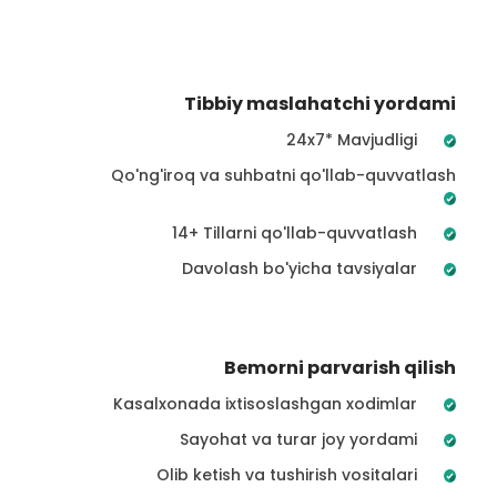
Tibbiy maslahatchi yordami
24x7* Mavjudligi
Qo'ng'iroq va suhbatni qo'llab-quvvatlash
14+ Tillarni qo'llab-quvvatlash
Davolash bo'yicha tavsiyalar
Bemorni parvarish qilish
Kasalxonada ixtisoslashgan xodimlar
Sayohat va turar joy yordami
Olib ketish va tushirish vositalari