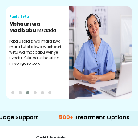
Faida Zetu
F
Mshauri wa
V
Matibabu
Msaada
U
Pata usaidizi wa mara kwa
U
mara kutoka kwa washauri
m
wetu wa matibabu wenye
z
uzoefu. Kukupa ushauri na
w
mwongozo bora.
b
upport
500+
Treatment Options