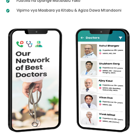
Fuatilia na Upange Matibabu Yako
Vipimo vya Maabara ya Kitabu & Agiza Dawa Mtandaoni