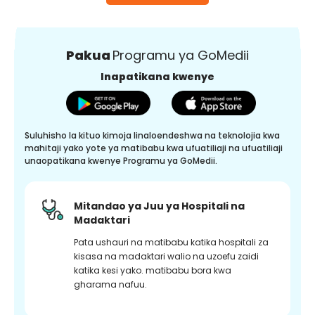
Pakua
Programu ya GoMedii
Inapatikana kwenye
Suluhisho la kituo kimoja linaloendeshwa na teknolojia kwa
mahitaji yako yote ya matibabu kwa ufuatiliaji na ufuatiliaji
unaopatikana kwenye Programu ya GoMedii.
Mitandao ya Juu ya Hospitali na
Madaktari
Pata ushauri na matibabu katika hospitali za
kisasa na madaktari walio na uzoefu zaidi
katika kesi yako. matibabu bora kwa
gharama nafuu.