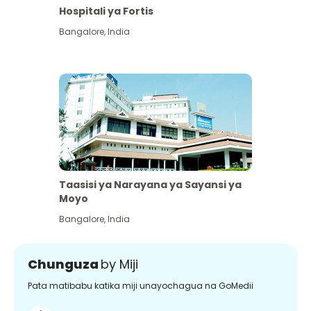
Hospitali ya Fortis
Bangalore
,
India
Taasisi ya Narayana ya Sayansi ya
Moyo
Bangalore
,
India
Chunguza
by Miji
Pata matibabu katika miji unayochagua na GoMedii