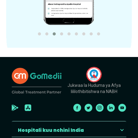
Jukwaa la Huduma ya Afya
lililothibitishwa na NABH
Hospitali kuu nchini India