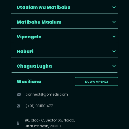
Utaalam wa Matibabu
Matibabu Maalum
Vipengele
Habari
Chagua Lugha
Wasiliana
KUWA MPENZI
connect@gomedii.com
(+91) 9311101477
96, block C, Sector 65, Noida,
Uttar Pradesh, 201301