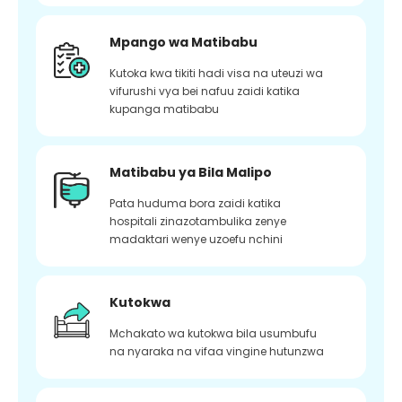
Mpango wa Matibabu
Kutoka kwa tikiti hadi visa na uteuzi wa
vifurushi vya bei nafuu zaidi katika
kupanga matibabu
Matibabu ya Bila Malipo
Pata huduma bora zaidi katika
hospitali zinazotambulika zenye
madaktari wenye uzoefu nchini
Kutokwa
Mchakato wa kutokwa bila usumbufu
na nyaraka na vifaa vingine hutunzwa