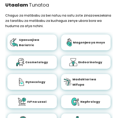
Utaalam
Tunatoa
Chaguo za matibabu za bei nafuu na safu zote zinazowezekana
za taratibu za matibabu za kuchagua zenye ubora bora wa
huduma za afya nchini.
Upasuaji wa
Magonjwa ya moyo
Bariatric
Cosmetology
Endocrinology
Madaktari wa
Gynecology
Mifupa
IVF na uzazi
Nephrology