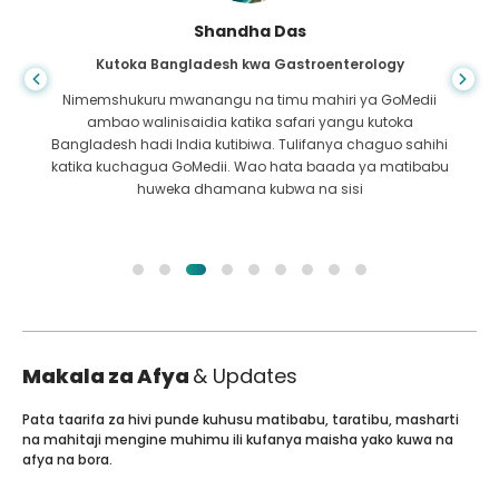
Shandha Das
Kutoka Bangladesh kwa Gastroenterology
Nimemshukuru mwanangu na timu mahiri ya GoMedii
ambao walinisaidia katika safari yangu kutoka
Bangladesh hadi India kutibiwa. Tulifanya chaguo sahihi
katika kuchagua GoMedii. Wao hata baada ya matibabu
huweka dhamana kubwa na sisi
Makala za Afya
& Updates
Pata taarifa za hivi punde kuhusu matibabu, taratibu, masharti
na mahitaji mengine muhimu ili kufanya maisha yako kuwa na
afya na bora.