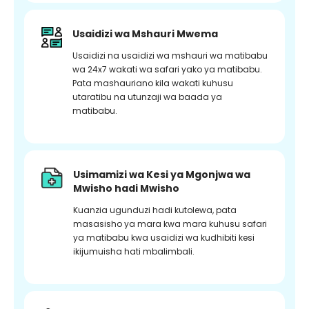
Usaidizi wa Mshauri Mwema
Usaidizi na usaidizi wa mshauri wa matibabu
wa 24x7 wakati wa safari yako ya matibabu.
Pata mashauriano kila wakati kuhusu
utaratibu na utunzaji wa baada ya
matibabu.
Usimamizi wa Kesi ya Mgonjwa wa
Mwisho hadi Mwisho
Kuanzia ugunduzi hadi kutolewa, pata
masasisho ya mara kwa mara kuhusu safari
ya matibabu kwa usaidizi wa kudhibiti kesi
ikijumuisha hati mbalimbali.