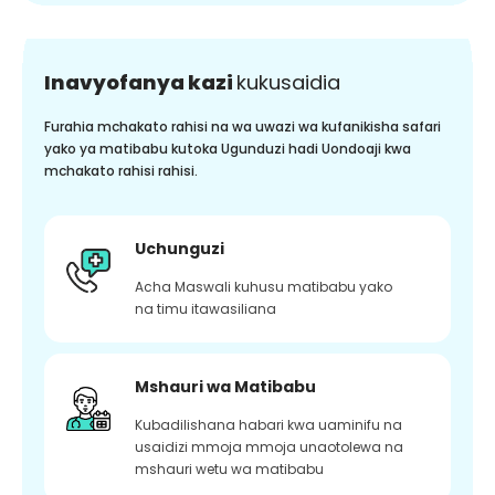
Inavyofanya kazi
kukusaidia
Furahia mchakato rahisi na wa uwazi wa kufanikisha safari
yako ya matibabu kutoka Ugunduzi hadi Uondoaji kwa
mchakato rahisi rahisi.
Uchunguzi
Acha Maswali kuhusu matibabu yako
na timu itawasiliana
Mshauri wa Matibabu
Kubadilishana habari kwa uaminifu na
usaidizi mmoja mmoja unaotolewa na
mshauri wetu wa matibabu