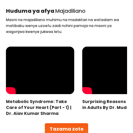
Huduma ya afya
Majadiliano
Maoni na majadiliano muhimu na madaktari na wataalam wa
matibabu wenye uzoefu zaidi nchini pamoja na maoni ya
wagonjwa kwenye jukwaa letu.
Metabolic Syndrome: Take
Surprising Reasons fo
Care of Your Heart (Part - 1) |
in Adults By Dr. Mudas
Dr. Ajay Kumar Sharma
Tazama zote