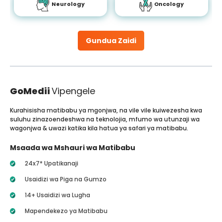
Neurology
Oncology
Gundua Zaidi
GoMedii
Vipengele
Kurahisisha matibabu ya mgonjwa, na vile vile kuiwezesha kwa
suluhu zinazoendeshwa na teknolojia, mfumo wa utunzaji wa
wagonjwa & uwazi katika kila hatua ya safari ya matibabu.
Msaada wa Mshauri wa Matibabu
24x7* Upatikanaji
Usaidizi wa Piga na Gumzo
14+ Usaidizi wa Lugha
Mapendekezo ya Matibabu