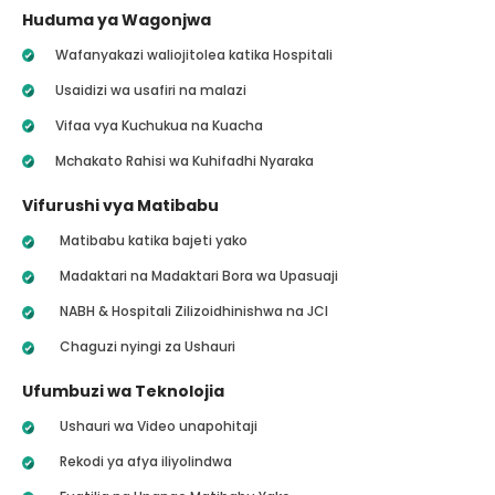
Huduma ya Wagonjwa
Wafanyakazi waliojitolea katika Hospitali
Usaidizi wa usafiri na malazi
Vifaa vya Kuchukua na Kuacha
Mchakato Rahisi wa Kuhifadhi Nyaraka
Vifurushi vya Matibabu
Matibabu katika bajeti yako
Madaktari na Madaktari Bora wa Upasuaji
NABH & Hospitali Zilizoidhinishwa na JCI
Chaguzi nyingi za Ushauri
Ufumbuzi wa Teknolojia
Ushauri wa Video unapohitaji
Rekodi ya afya iliyolindwa