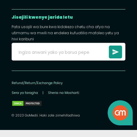
Jisajili kwenye jarida letu
Pata usajili wa bure kwa kidokezo chetu cha afya na
utimamu wa mwili na endelea kufuatilia matoleo yetu ya
hivi karibuni
Refund/Return/Exchange Policy
Sera ya faragha
|
Sheria na Masharti
© 2023 GoMedii. Haki zote zimehifadhiwa