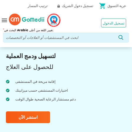
shopping_cart
عربة التسوق
تسجيل دخول الشريك
ترتيب المسار
menu
تسجيل الدخول
*
تغيير اللغة من أعلى.
Arabic
البحث في
لتسهيل ودمج العملية
للحصول على العلاج
إقامة مريحة في المستشفى
اختيارات المستشفى حسب ميزانيتك
دعم مستشار الرعاية الصحية طوال الوقت
استشر الآن