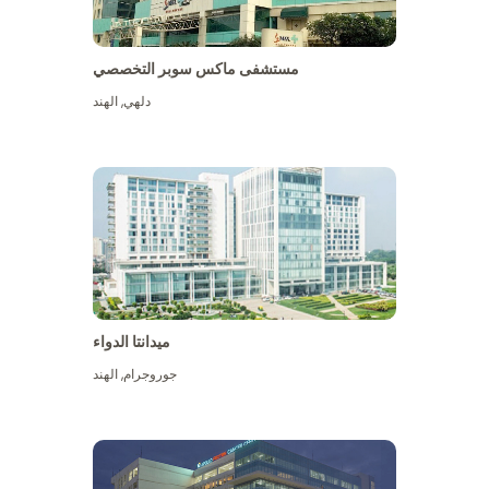
مستشفى ماكس سوبر التخصصي
دلهي
,
الهند
ميدانتا الدواء
جوروجرام
,
الهند