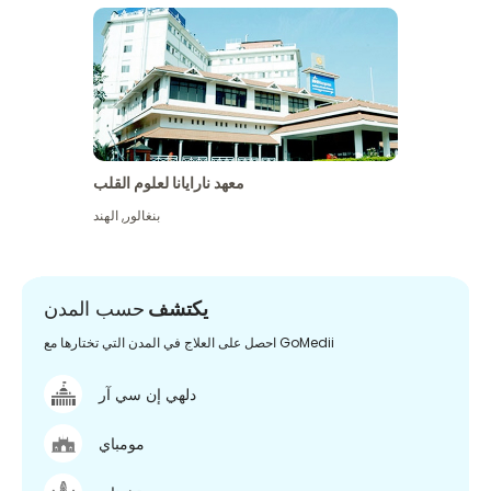
معهد نارايانا لعلوم القلب
بنغالور
,
الهند
يكتشف
حسب المدن
احصل على العلاج في المدن التي تختارها مع GoMedii
دلهي إن سي آر
مومباي