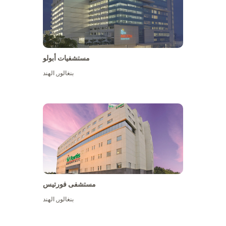
مستشفيات أبولو
بنغالور
,
الهند
عرض المزيد
مستشفى فورتيس
بنغالور
,
الهند