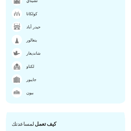
تشيناي
كولكاتا
حيدر أباد
بنغالور
شانديغار
لكناو
جايبور
بيون
كيف تعمل
لمساعدتك