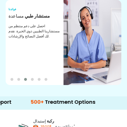
نا
فوائدنا
ت
مستشار طبي
مساعدة
ت
احصل على دعم منتظم من
مستشارينا الطبيين ذوي الخبرة. نقدم
ا
لك أفضل النصائح والإرشادات.
ي
ة
500+
Treatment Options
ركبة
إستبدال
*
$3500
تبدأ الحزمة في