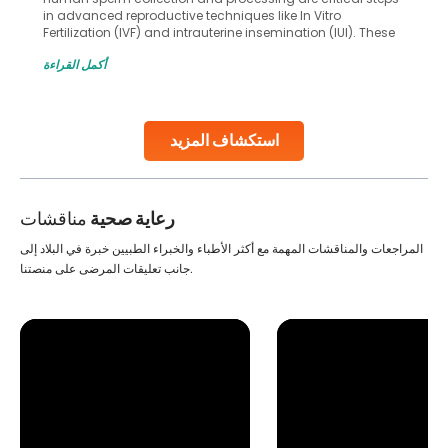
in advanced reproductive techniques like In Vitro
Fertilization (IVF) and intrauterine insemination (IUI). These
methods enable medical professionals to tackle fertility
أكمل القراءة
challenges and help couples achieve their dream of
parenthood. Skilled technicians collect sperm using
specialized procedures to ensure optimal quality. Once
collected, they process the
استكشاف المزيد
Continue Reading
رعاية صحية
مناقشات
المراجعات والمناقشات المهمة مع أكثر الأطباء والخبراء الطبيين خبرة في البلاد إلى
جانب تعليقات المرضى على منصتنا.