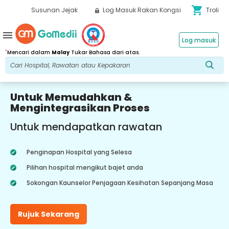
shopping_cart
Susunan Jejak
Log Masuk Rakan Kongsi
Troli
menu
Log masuk
*
Mencari dalam
Malay
Tukar Bahasa dari atas.
Untuk Memudahkan &
Mengintegrasikan Proses
Untuk mendapatkan rawatan
Penginapan Hospital yang Selesa
Pilihan hospital mengikut bajet anda
Sokongan Kaunselor Penjagaan Kesihatan Sepanjang Masa
Rujuk Sekarang