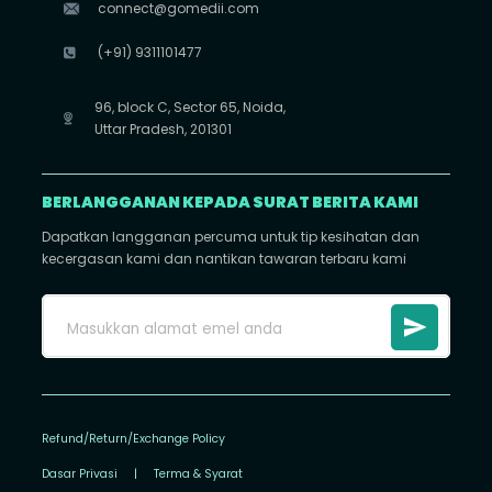
connect@gomedii.com
(+91) 9311101477
96, block C, Sector 65, Noida,
Uttar Pradesh, 201301
BERLANGGANAN KEPADA SURAT BERITA KAMI
Dapatkan langganan percuma untuk tip kesihatan dan
kecergasan kami dan nantikan tawaran terbaru kami
Refund/Return/Exchange Policy
Dasar Privasi
|
Terma & Syarat