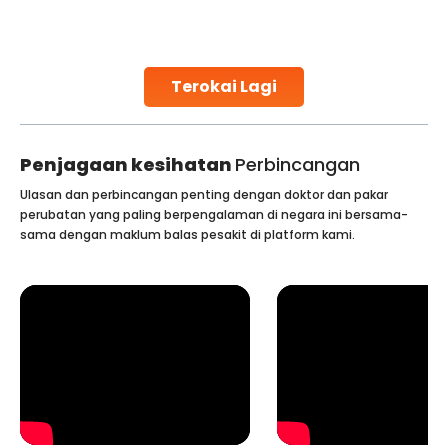
challenges and help couples achieve their dream of
parenthood. Skilled technicians collect sperm using
specialized procedures to ensure optimal quality. Once
collected, they process the
Terokai Lagi
Continue Reading
Penjagaan kesihatan
Perbincangan
Ulasan dan perbincangan penting dengan doktor dan pakar
perubatan yang paling berpengalaman di negara ini bersama-
sama dengan maklum balas pesakit di platform kami.