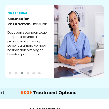
Faedah Kami
F
Kaunselor
V
Perubatan
Bantuan
P
Dapatkan sokongan tetap
P
daripada kaunselor
d
perubatan kami yang
p
berpengalaman. Memberi
m
nasihat dan bimbingan
m
terbaik kepada anda.
p
k
500+
Treatment Options