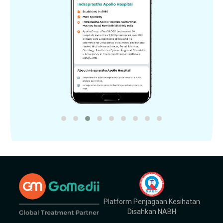
Platform Penjagaan Kesihatan
Disahkan NABH