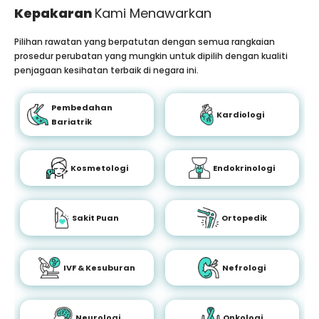
Kepakaran
Kami Menawarkan
Pilihan rawatan yang berpatutan dengan semua rangkaian
prosedur perubatan yang mungkin untuk dipilih dengan kualiti
penjagaan kesihatan terbaik di negara ini.
Pembedahan
Kardiologi
Bariatrik
Kosmetologi
Endokrinologi
Sakit Puan
Ortopedik
IVF & Kesuburan
Nefrologi
Neurologi
Onkologi