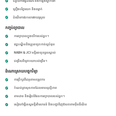
ជំនួយការធ្វើដំណើរ និងកន្លែងស្នាក់នៅ
គ្រឿងបរិក្ខារយក និងទម្លាក់
ដំណើរការឯកសារងាយស្រួល
កញ្ចប់ព្យាបាល
ការព្យាបាលក្នុងថវិការបស់អ្នក។
វេជ្ជបណ្ឌិតនិងគ្រូពេទ្យវះកាត់ល្អបំផុត
NABH & JCI មន្ទីរពេទ្យទទួលស្គាល់
ជម្រើសពិគ្រោះយោបល់ច្រើន។
ដំណោះស្រាយបច្ចេកវិទ្យា
ការប្រឹក្សាវីដេអូតាមតម្រូវការ
កំណត់ត្រាសុខភាពដែលមានសុវត្ថិភាព
តាមដាន និងរៀបចំផែនការព្យាបាលរបស់អ្នក។
សៀវភៅធ្វើតេស្តមន្ទីរពិសោធន៍ និងបញ្ជាទិញឱសថតាមអ៊ីនធឺណិត