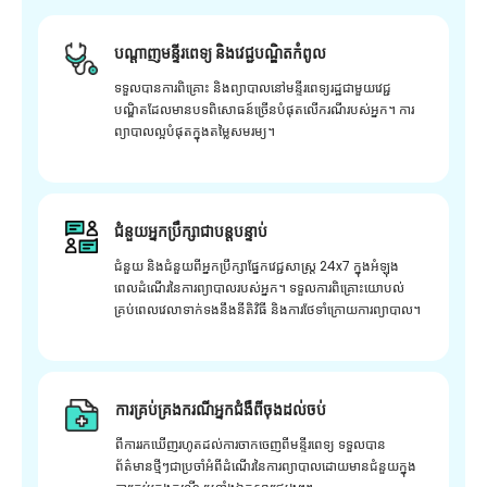
បណ្តាញមន្ទីរពេទ្យ និងវេជ្ជបណ្ឌិតកំពូល
ទទួលបានការពិគ្រោះ និងព្យាបាលនៅមន្ទីរពេទ្យរដ្ឋជាមួយវេជ្ជ
បណ្ឌិតដែលមានបទពិសោធន៍ច្រើនបំផុតលើករណីរបស់អ្នក។ ការ
ព្យាបាលល្អបំផុតក្នុងតម្លៃសមរម្យ។
ជំនួយអ្នកប្រឹក្សាជាបន្តបន្ទាប់
ជំនួយ និងជំនួយពីអ្នកប្រឹក្សាផ្នែកវេជ្ជសាស្រ្ត 24x7 ក្នុងអំឡុង
ពេលដំណើរនៃការព្យាបាលរបស់អ្នក។ ទទួលការពិគ្រោះយោបល់
គ្រប់ពេលវេលាទាក់ទងនឹងនីតិវិធី និងការថែទាំក្រោយការព្យាបាល។
ការគ្រប់គ្រងករណីអ្នកជំងឺពីចុងដល់ចប់
ពីការរកឃើញរហូតដល់ការចាកចេញពីមន្ទីរពេទ្យ ទទួលបាន
ព័ត៌មានថ្មីៗជាប្រចាំអំពីដំណើរនៃការព្យាបាលដោយមានជំនួយក្នុង