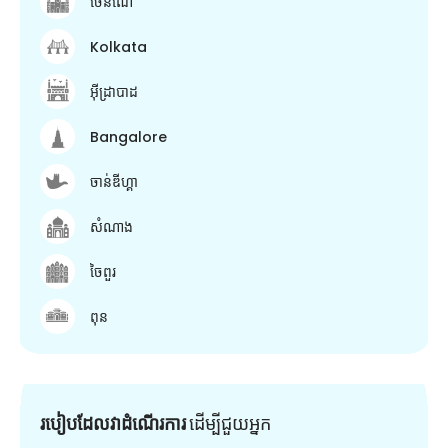
ចេនណៃ
Kolkata
អ៊ីដ្រាបាដ
Bangalore
ចាន់ឌីហ្គា
សំណាង
ចៃពួរ
ពុន
របៀបដែលវាដំណើរការ
ដើម្បី​ជួយ​អ្នក