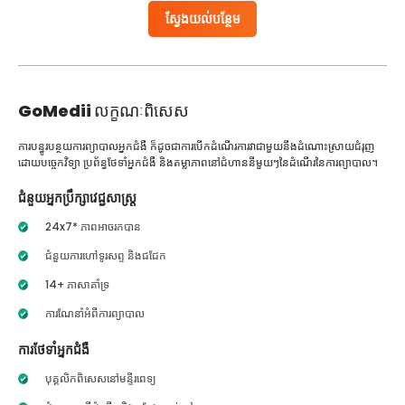
ស្វែងយល់បន្ថែម
GoMedii
លក្ខណៈពិសេស
ការបន្ធូរបន្ថយការព្យាបាលអ្នកជំងឺ ក៏ដូចជាការបើកដំណើរការវាជាមួយនឹងដំណោះស្រាយជំរុញ
ដោយបច្ចេកវិទ្យា ប្រព័ន្ធថែទាំអ្នកជំងឺ និងតម្លាភាពនៅជំហាននីមួយៗនៃដំណើរនៃការព្យាបាល។
ជំនួយអ្នកប្រឹក្សាវេជ្ជសាស្ត្រ
24x7* ភាពអាចរកបាន
ជំនួយការហៅទូរសព្ទ និងជជែក
14+ ភាសាគាំទ្រ
ការណែនាំអំពីការព្យាបាល
ការថែទាំអ្នកជំងឺ
បុគ្គលិកពិសេសនៅមន្ទីរពេទ្យ