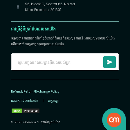
96, block C, Sector 65, Noida,
Uttar Pradesh, 201301
ជាវព្រឹត្តិប័ត្រព័ត៌មានរបស់យើង
ទទួលបានការជាវឥតគិតថ្លៃចំពោះព័ត៌មានជំនួយសុខភាពនិងកាយសម្បទារបស់យើង
ហើយរង់ចាំការផ្តល់ជូនចុងក្រោយរបស់យើង
Refund/Return/Exchange Policy
គោលការណ៍​ភាព​ឯកជន
|
លក្ខខណ្ឌ
© 2023 GoMedii ។ រក្សា​រ​សិទ្ធ​គ្រប់យ៉ាង