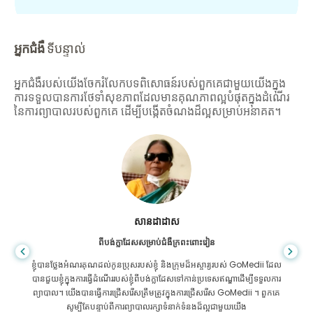
អ្នកជំងឺ
ទីបន្ទាល់
អ្នកជំងឺរបស់យើងចែករំលែកបទពិសោធន៍របស់ពួកគេជាមួយយើងក្នុង
ការទទួលបានការថែទាំសុខភាពដែលមានគុណភាពល្អបំផុតក្នុងដំណើរ
នៃការព្យាបាលរបស់ពួកគេ ដើម្បីបង្កើតចំណងដ៏ល្អសម្រាប់អនាគត។
សានដាដាស
ពីបង់ក្លាដែសសម្រាប់ជំងឺក្រពះពោះវៀន
ខ្ញុំបានថ្លែងអំណរគុណដល់កូនប្រុសរបស់ខ្ញុំ និងក្រុមដ៏អស្ចារ្យរបស់ GoMedii ដែល
បានជួយខ្ញុំក្នុងការធ្វើដំណើររបស់ខ្ញុំពីបង់ក្លាដែសទៅកាន់ប្រទេសឥណ្ឌាដើម្បីទទួលការ
ព្យាបាល។ យើងបានធ្វើការជ្រើសរើសត្រឹមត្រូវក្នុងការជ្រើសរើស GoMedii ។ ពួកគេ
សូម្បីតែបន្ទាប់ពីការព្យាបាលរក្សាទំនាក់ទំនងដ៏ល្អជាមួយយើង