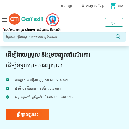
shopping_cart
បទបញ្ជា
ការចូលជាដៃគូ
រទេះ
menu
ចូល
*
កំពុងស្វែងរកនៅក្នុង
Khmer
ផ្លាស់ប្តូរភាសាពីខាងលើ។
ដើម្បីងាយស្រួល និងរួមបញ្ចូលដំណើរការ
ដើម្បីទទួលបានការព្យាបាល
ការស្នាក់នៅមន្ទីរពេទ្យប្រកបដោយផាសុកភាព
ជម្រើសមន្ទីរពេទ្យតាមថវិការបស់អ្នក។
ជំនួយអ្នកប្រឹក្សាផ្នែកថែទាំសុខភាពគ្រប់ពេលវេលា
ប្រឹក្សាឥឡូវនេះ