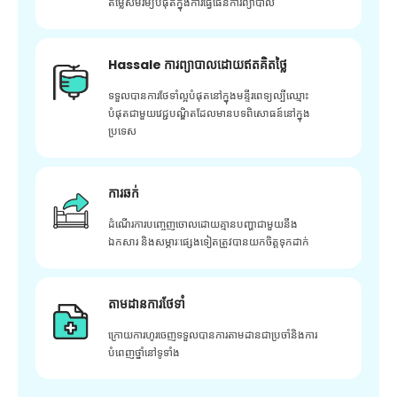
តម្លៃសមរម្យបំផុតក្នុងការធ្វើផែនការព្យាបាល
Hassale ការព្យាបាលដោយឥតគិតថ្លៃ
ទទួលបានការថែទាំល្អបំផុតនៅក្នុងមន្ទីរពេទ្យល្បីឈ្មោះ
បំផុតជាមួយវេជ្ជបណ្ឌិតដែលមានបទពិសោធន៍នៅក្នុង
ប្រទេស
ការឆក់
ដំណើរការបញ្ចេញចោលដោយគ្មានបញ្ហាជាមួយនឹង
ឯកសារ និងសម្ភារៈផ្សេងទៀតត្រូវបានយកចិត្តទុកដាក់
តាមដានការថែទាំ
ក្រោយ​ការ​ហូរ​ចេញ​ទទួល​បាន​ការ​តាមដាន​ជា​ប្រចាំ​និង​ការ​
បំពេញ​ថ្នាំ​នៅ​ទូទាំង​