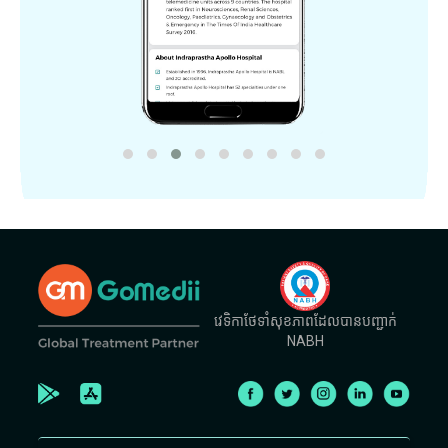
វេទិកាថែទាំសុខភាពដែលបានបញ្ជាក់
NABH