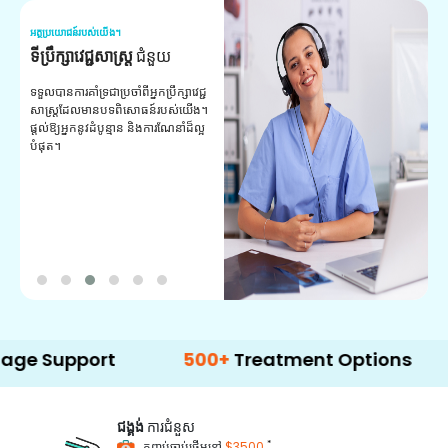
អត្ថប្រយោជន៍របស់យើង។
អត
ទីប្រឹក្សាវេជ្ជសាស្ត្រ
ជំនួយ
វ
យ
ទទួលបានការគាំទ្រជាប្រចាំពីអ្នកប្រឹក្សាវេជ្ជ
សាស្ត្រដែលមានបទពិសោធន៍របស់យើង។
ក
ផ្តល់ឱ្យអ្នកនូវដំបូន្មាន និងការណែនាំដ៏ល្អ
វ
បំផុត។
ប
ក្
ព
ឡ
ort
500+
Treatment Options
ជង្គង់
ការជំនួស
*
កញ្ចប់ចាប់ផ្តើមនៅ
$3500