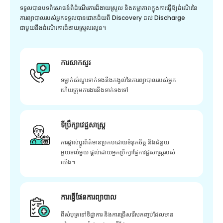
ទទួលបានបទពិសោធន៍ពីដំណើរការដ៏ងាយស្រួល និងតម្លាភាពក្នុងការធ្វើឱ្យដំណើរនៃ
ការព្យាបាលរបស់អ្នកទទួលបានជោគជ័យពី Discovery ដល់ Discharge
ជាមួយនឹងដំណើរការដ៏ងាយស្រួលរលូន។
ការសាកសួរ
ទម្លាក់សំណួរទាក់ទងនឹងកង្វល់នៃការព្យាបាលរបស់អ្នក
ហើយក្រុមការងារនឹងទាក់ទងទៅ
ទីប្រឹក្សាវេជ្ជសាស្ត្រ
ការផ្លាស់ប្តូរព័ត៌មានប្រកបដោយទំនុកចិត្ត និងជំនួយ
មួយទល់មួយ ផ្តល់ដោយអ្នកប្រឹក្សាផ្នែកវេជ្ជសាស្រ្តរបស់
យើង។
ការធ្វើផែនការព្យាបាល
ពីសំបុត្រទៅទិដ្ឋាការ និងការជ្រើសរើសកញ្ចប់ដែលមាន