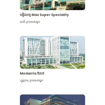
មន្ទីរពេទ្យ Max Super Speciality
ដេលី
,
ប្រទេសឥណ្ឌា
Medanta ឱសថ
ហ្គូរូក្រាម
,
ប្រទេសឥណ្ឌា