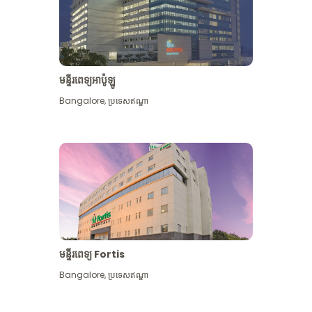
មន្ទីរពេទ្យអាប៉ូឡូ
Bangalore
,
ប្រទេសឥណ្ឌា
មើល​ច្រើន​ទៀត
មន្ទីរពេទ្យ Fortis
Bangalore
,
ប្រទេសឥណ្ឌា