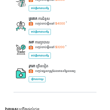
ចាប់ផ្តើមការវាយតម្លៃ
ត្រគាក
ការជំនួស
*
កញ្ចប់ចាប់ផ្តើមនៅ
$4000
ចាប់ផ្តើមការវាយតម្លៃ
IVF
ការព្យាបាល
*
កញ្ចប់ចាប់ផ្តើមនៅ
$3200
ចាប់ផ្តើមការវាយតម្លៃ
រុករក
ច្រើនទៀត
កញ្ចប់វេជ្ជសាស្ត្រដែលមានតម្លៃសមរម្យ
ផ្ញើការសាកសួរ
ឯកទេស
យើងផ្តល់ជូន