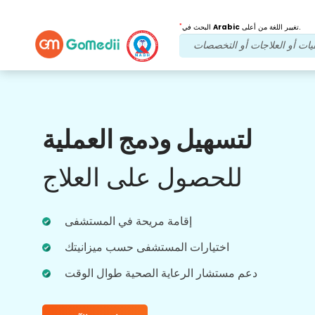
*
تغيير اللغة من أعلى.
Arabic
البحث في
فوائدنا
لتسهيل ودمج العملية
تطبيق متعدد اللغات
الدعم
للحصول على العلاج
قم بتنزيل تطبيقنا متعدد اللغات GoMedii الذي
يساعدك على مراقبة رحلة العلاج وتتبعها بشكل
إقامة مريحة في المستشفى
أفضل ودقة.
اختيارات المستشفى حسب ميزانيتك
دعم مستشار الرعاية الصحية طوال الوقت