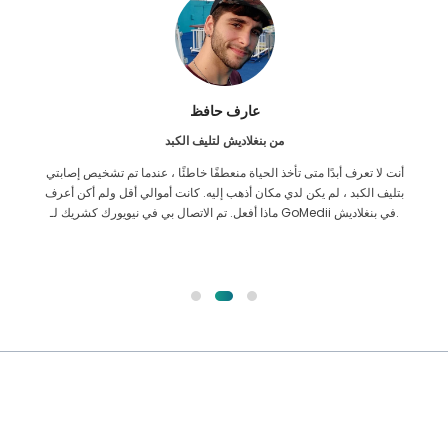
عارف حافظ
من بنغلاديش لتليف الكبد
أنت لا تعرف أبدًا متى تأخذ الحياة منعطفًا خاطئًا ، عندما تم تشخيص إصابتي
بتليف الكبد ، لم يكن لدي مكان أذهب إليه. كانت أموالي أقل ولم أكن أعرف
ماذا أفعل. تم الاتصال بي في نيويورك كشريك لـ GoMedii في بنغلاديش.