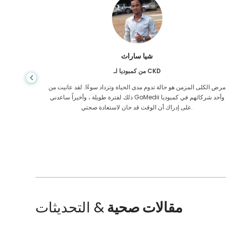
شيا ساراث
من كمبوديا لـ CKD
مرض الكلى المزمن هو حالة تدوم مدى الحياة وتزداد سوءًا. لقد عانيت من
لقد أعطيت
ذلك لفترة طويلة ، وأخيراً ساعدني GoMedii وأحد شركائهم في كمبوديا
على إدراك أن الوقت قد حان لاستعادة صحتي.
مقالات صحية
& التحديثات