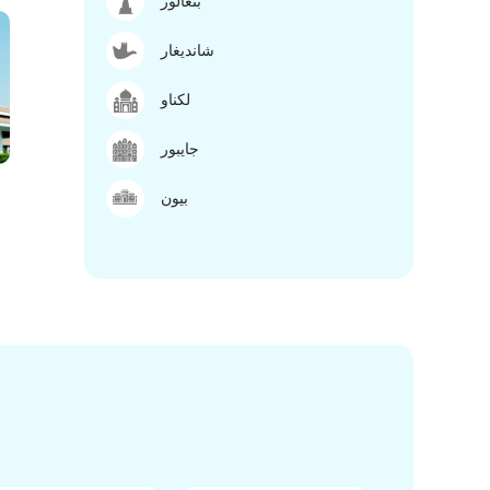
بنغالور
شانديغار
لكناو
جايبور
بيون