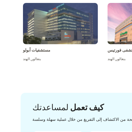
شفى فورتيس
مستشفيات أبولو
بنغالور
,
الهند
بنغالور
,
الهند
كيف تعمل
لمساعدتك