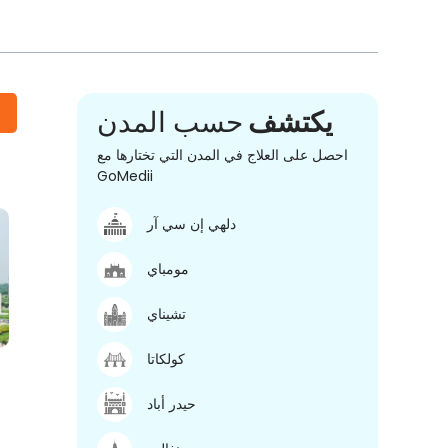
يكتشف
حسب المدن
احصل على العلاج في المدن التي تختارها مع
GoMedii
دلهي إن سي آر
مومباي
تشيناي
كولكاتا
حيدر أباد