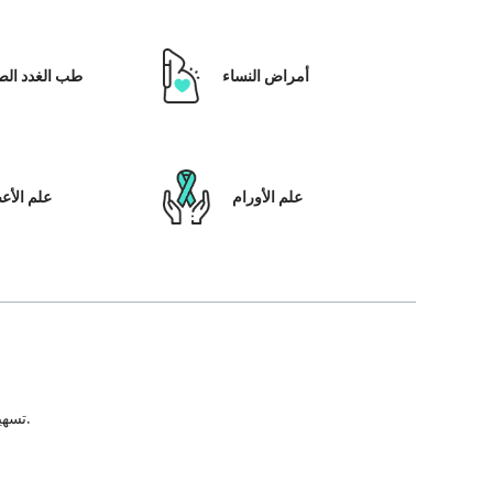
أمراض النساء
طب الغدد الص
علم الأورام
علم الأ
تسهيل علاج المريض ، بالإضافة إلى تمكينه بالحلول التي تعتمد على التكنولوجيا ونظام رعاية المرضى والشفافية في كل خطوة من خطوات رحلة العلاج.