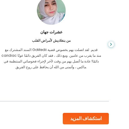
عشرات جهان
من بنغلاديش لأمراض القلب
أمر صعبًا وكنت
السند المشترك مع GoMedii قديم. لقد اتصلت بهم بخصوص قضية
ميع أوقات اليوم
caridiac منذ ما يقرب من عامين. ومع ذلك ، فقد كان الفريق دائمًا عونًا
دائمًا! عادة ما أتصل بهم من وقت لآخر لإجراء فحوصاتي المنتظمة في
ماكس ، وأتمنى من الله أن يحافظ على روح الفريق.
استكشاف المزيد