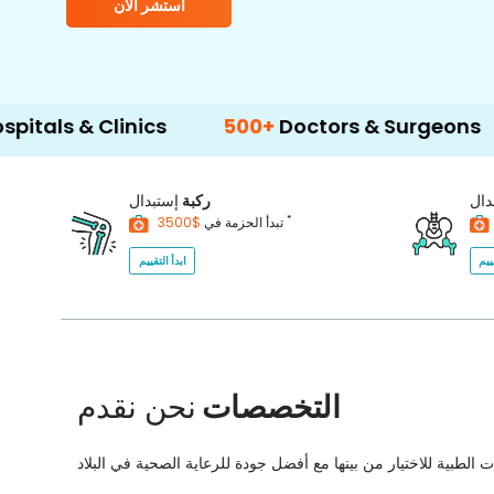
استشر الآن
linics
500+
Doctors & Surgeons
14+
Lan
دال
ركبة
إستبدال
*
$3500
تبدأ الحزمة في
ييم
ابدأ التقييم
التخصصات
نحن نقدم