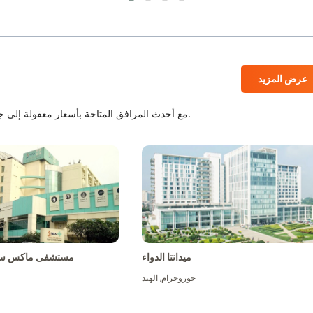
عرض المزيد
المستشفيات المعتمدة من JCI و NABH مع أحدث المرافق المتاحة بأسعار معقولة إلى جانب أفضل الطاقم الطبي.
ميدانتا الدواء
مستشفى ماكس سو
جوروجرام
,
الهند