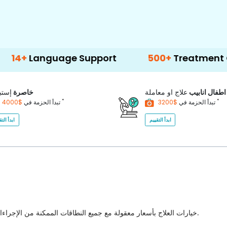
guage Support
500+
Treatment Options
اطفال انابيب
علاج او معاملة
خاصرة
إستب
*
*
$3200
تبدأ الحزمة في
$4000
تبدأ الحزمة في
ابدأ التقييم
ابدأ التق
خيارات العلاج بأسعار معقولة مع جميع النطاقات الممكنة من الإجراءات الطبية للاختيار من بينها مع أفضل جودة للرعاية الصحية في البلاد.