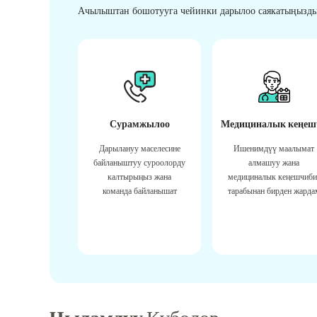
Ачылыштан бошотууга чейинки дарылоо саякатыңызды
Сурамжылоо
Медициналык кеңеш
Дарылануу маселесине
Ишенимдүү маалымат
байланыштуу суроолорду
алмашуу жана
калтырыңыз жана
медициналык кеңешчиби
команда байланышат
тарабынан бирден жарда