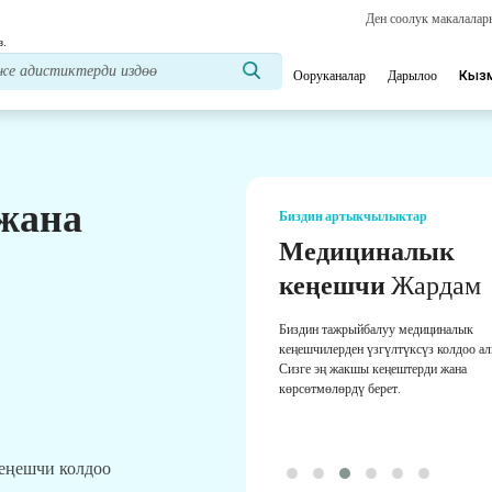
Ден соолук макалала
з.
Ооруканалар
Дарылоо
Кыз
 жана
Биздин артыкчылыктар
Медициналык
кеңешчи
Жардам
Биздин тажрыйбалуу медициналык
кеңешчилерден үзгүлтүксүз колдоо а
Сизге эң жакшы кеңештерди жана
көрсөтмөлөрдү берет.
кеңешчи колдоо