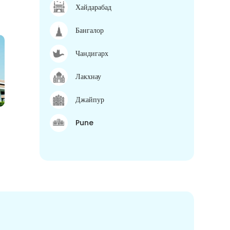
Хайдарабад
Бангалор
Чандигарх
Лакхнау
Джайпур
Pune