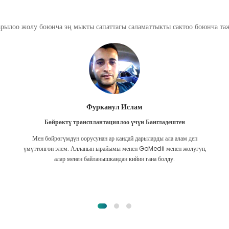
арылоо жолу боюнча эң мыкты сапаттагы саламаттыкты сактоо боюнча т
Фурканул Ислам
Бөйрөктү трансплантациялоо үчүн Бангладештен
Мен бөйрөгүмдүн оорусунан ар кандай дарыларды ала алам деп
үмүттөнгөн элем. Алланын ырайымы менен GoMedii менен жолугуп,
алар менен байланышкандан кийин гана болду.