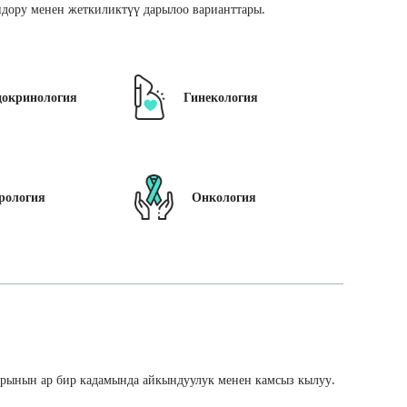
дору менен жеткиликтүү дарылоо варианттары.
докринология
Гинекология
рология
Онкология
арынын ар бир кадамында айкындуулук менен камсыз кылуу.