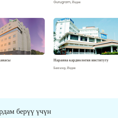
Gurugram
,
Индия
канасы
Нараяна кардиология институту
я
Бангалор
,
Индия
ардам берүү үчүн