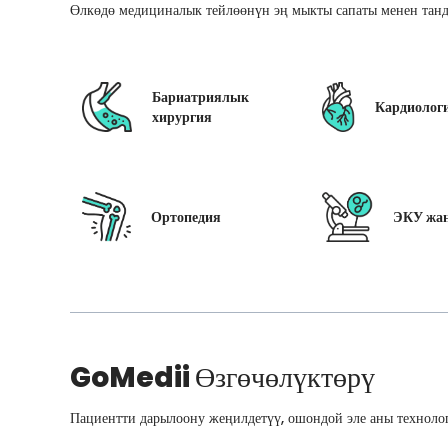
Өлкөдө медициналык тейлөөнүн эң мыкты сапаты менен танд
Бариатриялык
Кардиолог
хирургия
Ортопедия
ЭКУ жан
GoMedii
Өзгөчөлүктөрү
Пациентти дарылоону жеңилдетүү, ошондой эле аны технолог