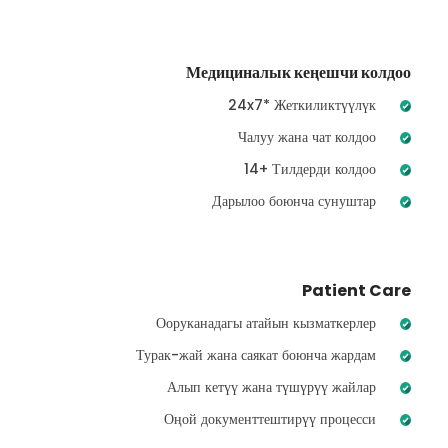
Медициналык кеңешчи колдоо
24x7* Жеткиликтүүлүк
Чалуу жана чат колдоо
14+ Тилдерди колдоо
Дарылоо боюнча сунуштар
Patient Care
Ооруканадагы атайын кызматкерлер
Турак-жай жана саякат боюнча жардам
Алып кетүү жана түшүрүү жайлар
Оңой документтештирүү процесси