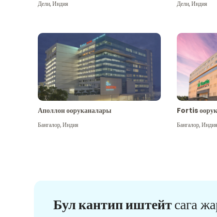
Дели
,
Индия
Дели
,
Индия
Аполлон ооруканалары
Fortis оору
Бангалор
,
Индия
Бангалор
,
Инди
Бул кантип иштейт
сага ж