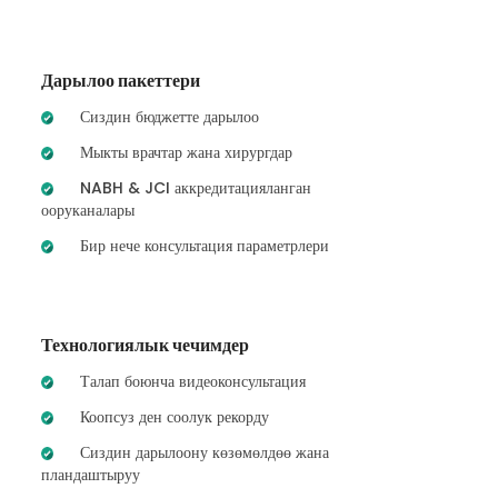
Дарылоо пакеттери
Сиздин бюджетте дарылоо
Мыкты врачтар жана хирургдар
NABH & JCI аккредитацияланган
ооруканалары
Бир нече консультация параметрлери
Технологиялык чечимдер
Талап боюнча видеоконсультация
Коопсуз ден соолук рекорду
Сиздин дарылоону көзөмөлдөө жана
пландаштыруу