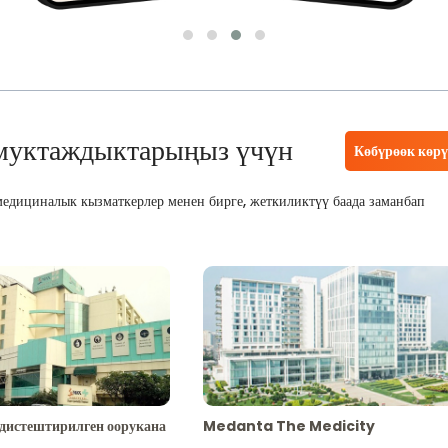
муктаждыктарыңыз үчүн
Көбүрөөк көр
едициналык кызматкерлер менен бирге, жеткиликтүү баада заманбап
адистештирилген оорукана
Medanta The Medicity