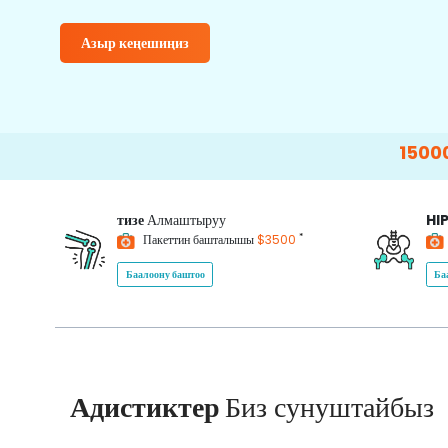
Азыр кеңешиңиз
15000+
Happy P
тизе
Алмаштыруу
HI
*
Пакеттин башталышы
$3500
Баалоону баштоо
Ба
Адистиктер
Биз сунуштайбыз