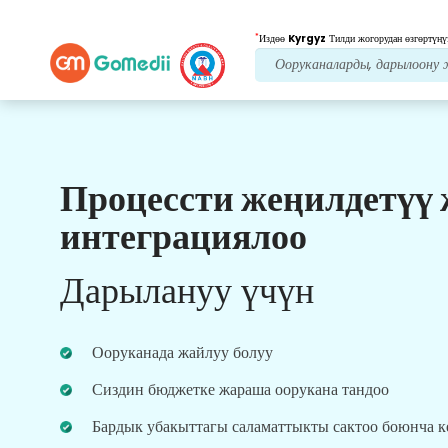
*
Издөө
Kyrgyz
Тилди жогорудан өзгөртүңү
Процессти жеңилдетүү
Биздин артыкчылыктар
интеграциялоо
Пост дарылоо
кам
көрүү
Дарылануу үчүн
Ар дайым көйгөйлөрүңүздү чечүү үчүн биздин
команда менен 24x7 медициналык жана
пациенттердин колдоосун алыңыз. Сиздин
Ооруканада жайлуу болуу
дарылоо муктаждыктарыңыз боюнча
үзгүлтүксүз жаңыртуулар.
Сиздин бюджетке жараша оорукана тандоо
Бардык убакыттагы саламаттыкты сактоо боюнча 