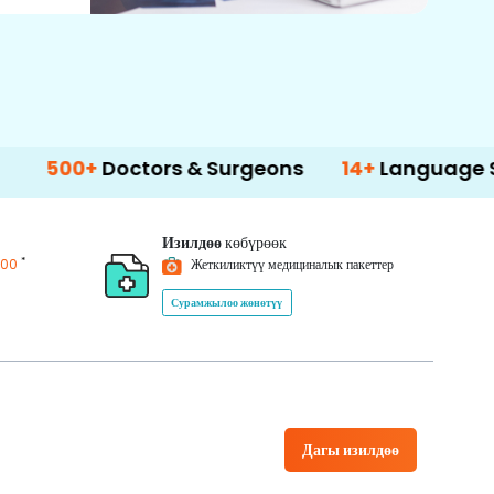
Doctors & Surgeons
14+
Language Support
Изилдөө
көбүрөөк
*
200
Жеткиликтүү медициналык пакеттер
Сурамжылоо жөнөтүү
Дагы изилдөө