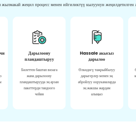
 жылмакай жеңил процесс менен ийгиликтүү кылуунун жеңилдетилген ж
чи
Дарылоону
Hassale акысыз
пландаштыруу
дарылоо
Билеттен баштап визага
Өлкөдөгү тажрыйбалуу
з
жана дарылоону
дарыгерлер менен эң
м
пландаштырууда эң арзан
абройлуу ооруканаларда
пакеттерди тандоого
эң жакшы жардам
чейин
алыңыз