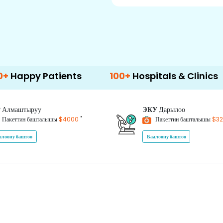
atients
100+
Hospitals & Clinics
500+
P
Алмаштыруу
ЭКУ
Дарылоо
*
Пакеттин башталышы
$4000
Пакеттин башталышы
$3
алоону баштоо
Баалоону баштоо