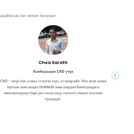
ажрыйбасын биз менен бөлүшөт.
Chea Sarath
Камбоджадан CKD үчүн
CKD - өмүр бою узакка созулган оору, ал начарлайт. Мен муну көпкө
Жашоо к
тарттым жана акыры GoMedii жана алардын Камбоджадагы
боордун
өнөктөштөрүнүн бири ден соолугумду сактоого убакыт келгенин
Акчам аз
түшүндүм.