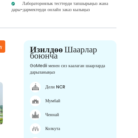
Лабораториялык тесттерди тапшырыңыз жана
дары-дармектерди онлайн заказ кылыңыз
үү
Изилдөө
Шаарлар
боюнча
GoMedii менен сиз каалаган шаарларда
дарыланыңыз
Дели NCR
Мумбай
Ченнай
Колкута