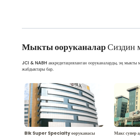
Мыкты ооруканалар
Сиздин 
JCI & NABH аккредитацияланган ооруканаларды, эң мыкты м
жабдыктары бар.
Blk Super Specialty ооруканасы
Макс супер 