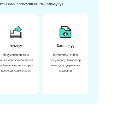
ана ачык процессин баштан өткөрүңүз.
Агызуу
Кам көрүү
Документтери жана
Босангандан кийин
башка жабдыктары менен
үзгүлтүксүз байкоолор
кыйынчылыксыз чыгаруу
жана дары-дармектер
процесси колго алынат
аткарылат