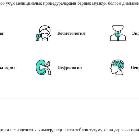
оо үчүн медициналык процедуралардын бардык мүмкүн болгон диапазон
ия
Косметология
Эн
а төрөт
Нефрология
Нев
ияга негизделген чечимдер, пациентти тейлөө тутуму жана дарылоо сап