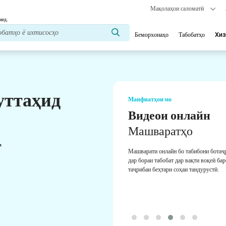
Мақолаҳои саломатӣ
нед.
Беморхонаҳо
Табобатҳо
Хиз
уттаҳид
Манфиатҳои мо
Видеои онлайн
Машваратҳо
т
Машварати онлайн бо табибони ботаҷ
дар бораи табобат дар вақти воқеӣ ба
таҷрибаи беҳтари соҳаи тандурустӣ.