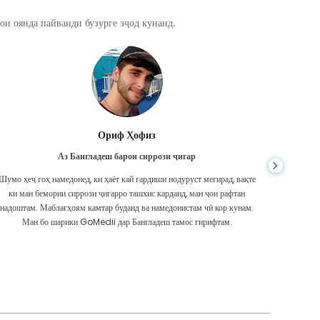
ои оянда пайванди бузурге эҷод кунанд.
Ориф Ҳофиз
Аз Бангладеш барои сиррози ҷигар
Шумо ҳеҷ гоҳ намедонед, ки ҳаёт кай гардиши нодуруст мегирад, вақте
Вомбарг
ки ман бемории сиррози ҷигарро ташхис карданд, ман ҷои рафтан
пеш бо 
надоштам. Маблағҳоям камтар буданд ва намедонистам чӣ кор кунам.
даста ҳ
Ман бо шарики GoMedii дар Бангладеш тамос гирифтам.
мег
ум