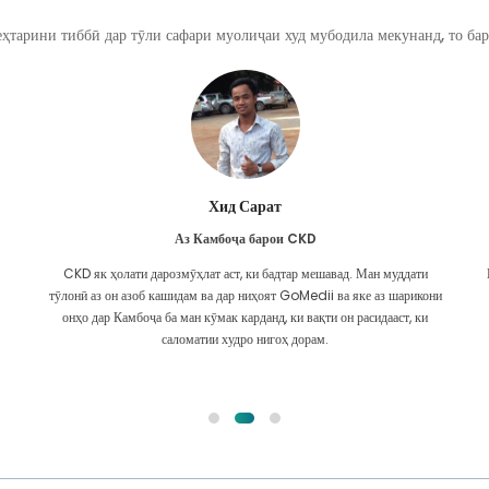
ҳтарини тиббӣ дар тӯли сафари муолиҷаи худ мубодила мекунанд, то бар
Хид Сарат
Аз Камбоҷа барои CKD
CKD як ҳолати дарозмӯҳлат аст, ки бадтар мешавад. Ман муддати
тӯлонӣ аз он азоб кашидам ва дар ниҳоят GoMedii ва яке аз шарикони
онҳо дар Камбоҷа ба ман кӯмак карданд, ки вақти он расидааст, ки
саломатии худро нигоҳ дорам.