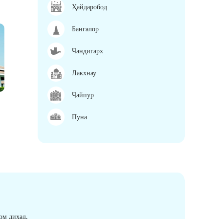
Ҳайдаробод
Бангалор
Чандигарх
Лакхнау
Ҷайпур
Пуна
ом диҳад.