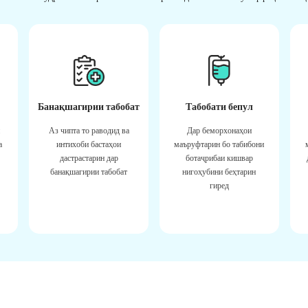
Банақшагирии табобат
Табобати бепул
Аз чипта то раводид ва
Дар беморхонаҳои
а
интихоби бастаҳои
маъруфтарин бо табибони
дастрастарин дар
ботаҷрибаи кишвар
банақшагирии табобат
нигоҳубини беҳтарин
гиред