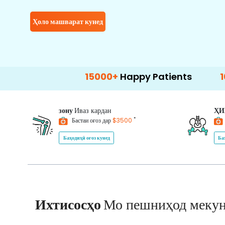
Ҳоло машварат кунед
15000+
Happy Patients
100+
Hospit
зону
Иваз кардан
Ҳ
*
Бастаи оғоз дар
$3500
Баҳодиҳӣ оғоз кунед
Ба
Ихтисосҳо
Мо пешниҳод меку