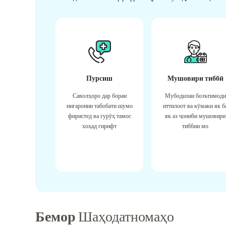
Пурсиш
Мушовири тиббӣ
Саволҳоро дар бораи
Мубодилаи боэътимоди
нигаронии табобати шумо
иттилоот ва кӯмаки як б
фиристед ва гурӯҳ тамос
як аз ҷониби мушовири
хоҳад гирифт
тиббии мо
Бемор
Шаҳодатномаҳо