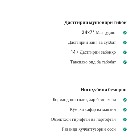
Дастгирии мушовири тиббӣ
24x7* Мавҷудият
Дастгирии занг ва сӯҳбат
14+ Дастгирии забонҳо
Тавсияҳо оид ба табобат
Нигоҳубини беморон
Кормандони содиқ дар беморхона
Кӯмаки сафар ва манзил
Объектҳои гирифтан ва партофтан
Раванди ҳуҷҷатгузории осон