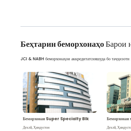
Беҳтарин беморхонаҳо
Барои 
JCI & NABH беморхонаҳои аккредитатсияшуда бо таҷҳизоти м
Беморхонаи Super Specialty Blk
Беморхонаи 
Дехлй
,
Ҳиндустон
Дехлй
,
Ҳиндуст