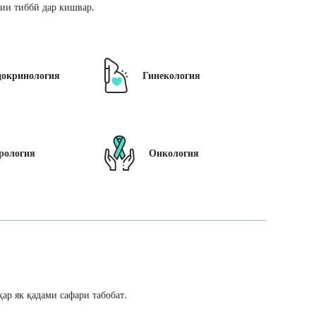
ии тиббӣ дар кишвар.
докринология
Гинекология
рология
Онкология
ар як қадами сафари табобат.