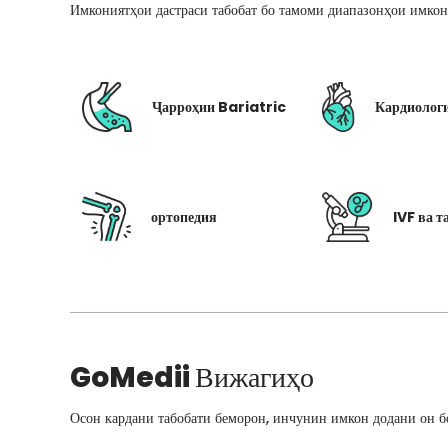
Имкониятҳои дастраси табобат бо тамоми диапазонҳои имкон
Ҷарроҳии Bariatric
Кардиолог
ортопедия
IVF ва т
GoMedii
Вижагиҳо
Осон кардани табобати беморон, инчунин имкон додани он бо