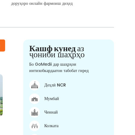
доруҳоро онлайн фармоиш диҳед
н
Кашф кунед
аз
ҷониби шаҳрҳо
Бо GoMedii дар шаҳрҳои
интихобкардаатон табобат гиред
Деҳлӣ NCR
Мумбай
Ченнай
Колката