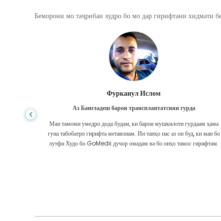
Беморони мо таҷрибаи худро бо мо дар гирифтани хидмати бе
Фурканул Ислом
Аз Бангладеш барои трансплантатсияи гурда
ри ман аз
Ман тамоми умедро дода будам, ки барои мушкилоти гурдаам ҳама
данд,
гуна табобатро гирифта метавонам. Ин танҳо пас аз он буд, ки ман бо
дуруст
лутфи Худо бо GoMedii дучор омадам ва бо онҳо тамос гирифтам.
доранд