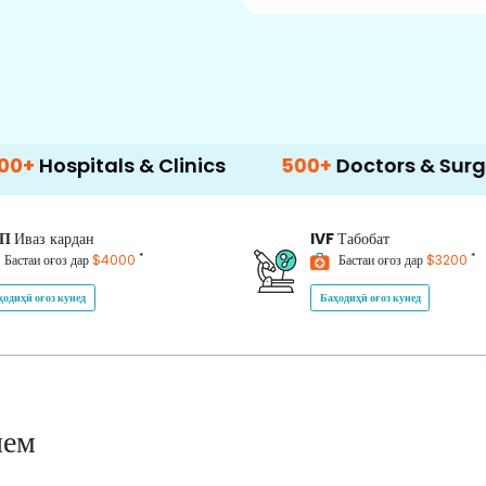
als & Clinics
500+
Doctors & Surgeons
ИП
Иваз кардан
IVF
Табобат
*
*
Бастаи оғоз дар
$4000
Бастаи оғоз дар
$3200
ҳодиҳӣ оғоз кунед
Баҳодиҳӣ оғоз кунед
нем