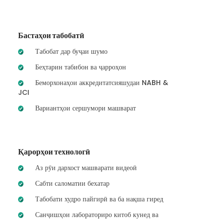
Бастаҳои табобатӣ
Табобат дар буҷаи шумо
Беҳтарин табибон ва ҷарроҳон
Беморхонаҳои аккредитатсияшудаи NABH &
JCI
Вариантҳои сершумори машварат
Қарорҳои технологӣ
Аз рӯи дархост машварати видеоӣ
Сабти саломатии бехатар
Табобати худро пайгирӣ ва ба нақша гиред
Санҷишҳои лабораториро китоб кунед ва