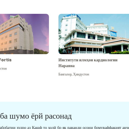
Fortis
Институти илмҳои кардиологии
Нараяна
стон
Бангалор
,
Ҳиндустон
 ба шумо ёрй расонад
табобатии худро аз Кашф то холӣ бо як раванди осони бомуваффақият анҷ