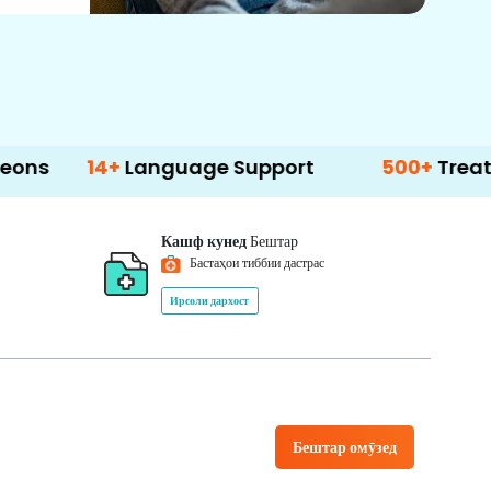
14+
Language Support
500+
Treatment Opt
Кашф кунед
Бештар
Бастаҳои тиббии дастрас
Ирсоли дархост
Бештар омӯзед