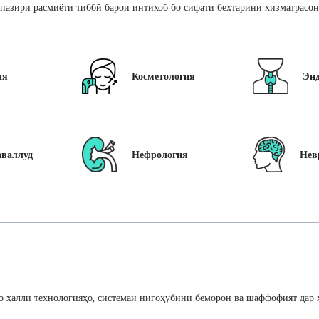
пазири расмиёти тиббӣ барои интихоб бо сифати беҳтарини хизматрасон
ия
Косметология
Эн
аваллуд
Нефрология
Нев
 ҳалли технологияҳо, системаи нигоҳубини беморон ва шаффофият дар ҳ