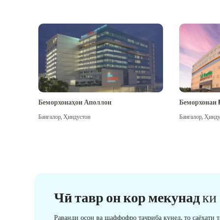
Беморхонаҳои Аполлон
Беморхонаи 
Бангалор
,
Ҳиндустон
Бангалор
,
Ҳинду
Чӣ тавр он кор мекунад
ки
Раванди осон ва шаффофро таҷриба кунед, то саёҳати 