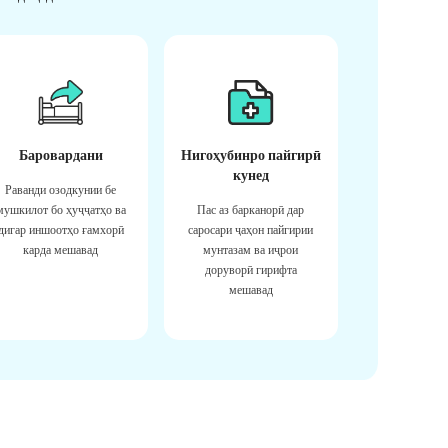
Баровардани
Нигоҳубинро пайгирӣ
кунед
Раванди озодкунии бе
мушкилот бо ҳуҷҷатҳо ва
Пас аз барканорӣ дар
дигар иншоотҳо ғамхорӣ
саросари ҷаҳон пайгирии
карда мешавад
мунтазам ва иҷрои
доруворӣ гирифта
мешавад