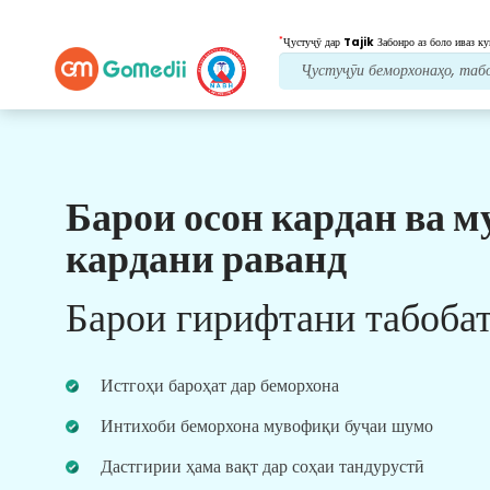
*
Ҷустуҷӯ дар
Tajik
Забонро аз боло иваз ку
Барои осон кардан ва м
Манфиатҳои мо
кардани раванд
Мушовири тиббӣ
Ёрӣ
Аз мушовирони тиббии ботаҷрибаи мо
Барои гирифтани табоба
мунтазам дастгирӣ гиред. Ба шумо маслиҳат ва
роҳнамоии беҳтарин медиҳад.
Истгоҳи бароҳат дар беморхона
Интихоби беморхона мувофиқи буҷаи шумо
Дастгирии ҳама вақт дар соҳаи тандурустӣ