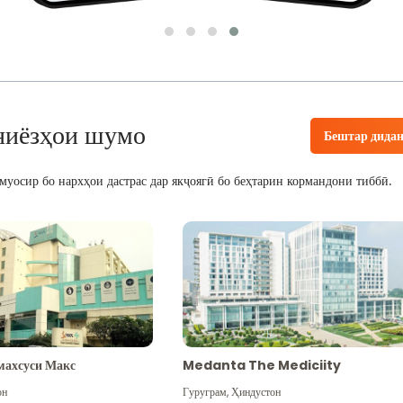
ниёзҳои шумо
Бештар дида
уосир бо нархҳои дастрас дар якҷоягӣ бо беҳтарин кормандони тиббӣ.
махсуси Макс
Medanta The Mediciity
он
Гуруграм
,
Ҳиндустон