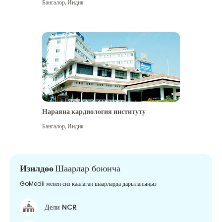
Бангалор
,
Индия
Нараяна кардиология институту
Бангалор
,
Индия
Изилдөө
Шаарлар боюнча
GoMedii менен сиз каалаган шаарларда дарыланыңыз
Дели NCR