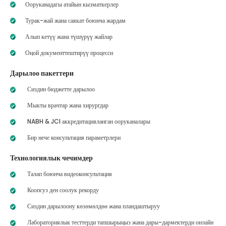
Ооруканадагы атайын кызматкерлер
Турак-жай жана саякат боюнча жардам
Алып кетүү жана түшүрүү жайлар
Оңой документтештирүү процесси
Дарылоо пакеттери
Сиздин бюджетте дарылоо
Мыкты врачтар жана хирургдар
NABH & JCI аккредитацияланган ооруканалары
Бир нече консультация параметрлери
Технологиялык чечимдер
Талап боюнча видеоконсультация
Коопсуз ден соолук рекорду
Сиздин дарылоону көзөмөлдөө жана пландаштыруу
Лабораториялык тесттерди тапшырыңыз жана дары-дармектерди онлайн