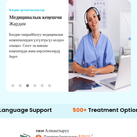
Биздин артыкчылыктар
Б
Медициналык кеңешчи
О
Жардам
К
Биздин тажрыйбалуу медициналык
Д
кеңешчилерден үзгүлтүксүз колдоо
ж
алыңыз. Сизге эң жакшы
р
кеңештерди жана көрсөтмөлөрдү
т
берет.
о
ge Support
500+
Treatment Options
тизе
Алмаштыруу
*
Пакеттин башталышы
$3500