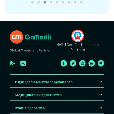
NABH Certified Healthcare
Platform
Индиядагы мыкты ооруканалар
Медициналык адистиктер
Атайын дарылоо