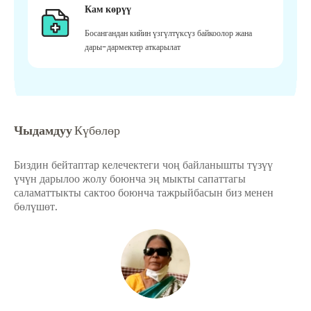
Кам көрүү
Босангандан кийин үзгүлтүксүз байкоолор жана
дары-дармектер аткарылат
Чыдамдуу
Күбөлөр
Биздин бейтаптар келечектеги чоң байланышты түзүү
үчүн дарылоо жолу боюнча эң мыкты сапаттагы
саламаттыкты сактоо боюнча тажрыйбасын биз менен
бөлүшөт.