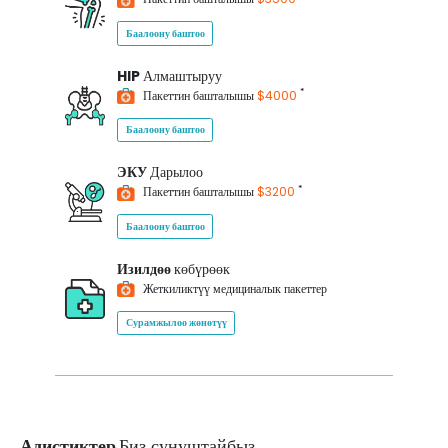
Баалоону баштоо
HIP
Алмаштыруу
*
Пакеттин башталышы
$4000
Баалоону баштоо
ЭКУ
Дарылоо
*
Пакеттин башталышы
$3200
Баалоону баштоо
Изилдөө
көбүрөөк
Жеткиликтүү медициналык пакеттер
Сурамжылоо жөнөтүү
Адистиктер
Биз сунуштайбыз