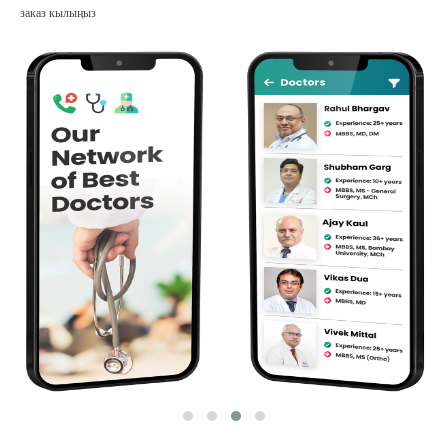
заказ кылыңыз