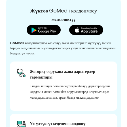
Жүктөө
GoMedii колдонмосу
жеткиликтүү
GoMedii колдонмосунда көз салуу жана мониторинг жүргүзүү менен
бардык медициналык муктаждыктарыңыз үчүн технологияга негизделген
бирдиктүү чечим.
Жогорку оорукана жана дарыгерлер
тармактары
Сиздин ишиңиз боюнча эң тажрыйбалуу дарыгерлердин
жардамы менен заманбап ооруканаларда кеңеш алыңыз
жана дарыланыңыз. арзан баада мыкты дарылоо.
Үзгүлтүксүз кеңешчи колдоосу