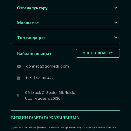
Өзгөчөлүктөрү
Маалымат
Тил тандаңыз
Байланышыңыз
ӨНӨКТӨШ БОЛУУ
connect@gomedii.com
(+91) 9311101477
96, block C, Sector 65, Noida,
Uttar Pradesh, 201301
БИЗДИН ГАЗЕТАГА ЖАЗЫЛЫҢЫЗ
Ден соолук жана фитнес боюнча бекер жазылууну алыңыз жана акыркы