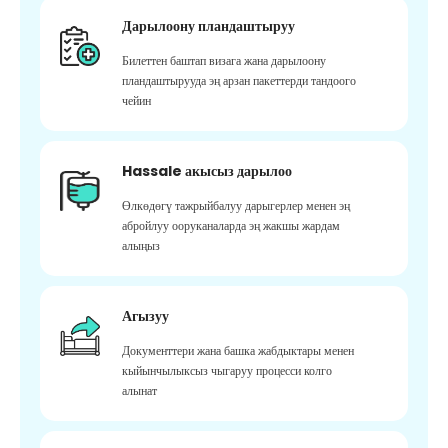
Дарылоону пландаштыруу
Билеттен баштап визага жана дарылоону
пландаштырууда эң арзан пакеттерди тандоого
чейин
Hassale акысыз дарылоо
Өлкөдөгү тажрыйбалуу дарыгерлер менен эң
абройлуу ооруканаларда эң жакшы жардам
алыңыз
Агызуу
Документтери жана башка жабдыктары менен
кыйынчылыксыз чыгаруу процесси колго
алынат