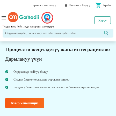
shopping_cart
Тартипке көз салуу
Өнөктөш Кирүү
Араба
menu
Кирүү
*
Издөө
English
Тилди жогорудан өзгөртүңүз.
Процессти жеңилдетүү жана интеграциялоо
Дарылануу үчүн
Ооруканада жайлуу болуу
Сиздин бюджетке жараша оорукана тандоо
Бардык убакыттагы саламаттыкты сактоо боюнча кеңешчи колдоо
Азыр кеңешиңиз