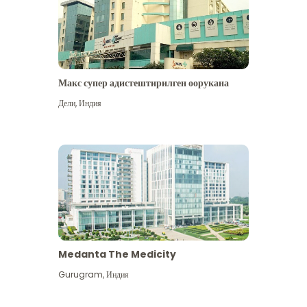
Макс супер адистештирилген оорукана
Дели
,
Индия
Medanta The Medicity
Gurugram
,
Индия