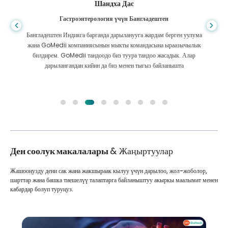
Шандха Дас
Гастроэнтерология үчүн Бангладештен
Бангладештен Индияга барганда дарыланууга жардам берген уулума
жана GoMedii компаниясынын мыкты командасына ыраазычылык
билдирем. GoMedii тандоодо биз туура тандоо жасадык. Алар
дарылангандан кийин да биз менен тыгыз байланышта
Ден соолук макалалары
& Жаңыртуулар
Жашооңузду дени сак жана жакшыраак кылуу үчүн дарылоо, жол-жоболор,
шарттар жана башка тиешелүү талаптарга байланыштуу акыркы маалымат менен
кабардар болуп туруңуз.