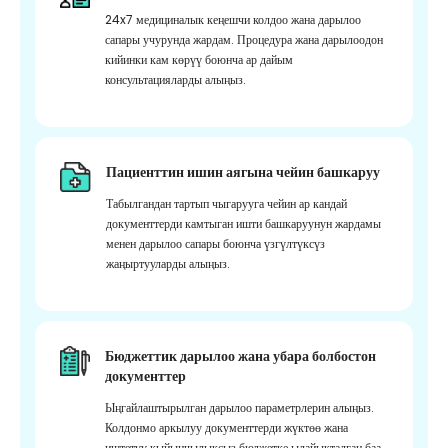
24x7 медициналык кеңешчи колдоо жана дарылоо
сапары учурунда жардам. Процедура жана дарылоодон
кийинки кам көрүү боюнча ар дайым
консультацияларды алыңыз.
Пациенттин ишин аягына чейин башкаруу
Табылгандан тартып чыгарууга чейин ар кандай
документтерди камтыган ишти башкаруунун жардамы
менен дарылоо сапары боюнча үзгүлтүксүз
жаңыртууларды алыңыз.
Бюджеттик дарылоо жана убара болбостон
документтер
Ыңгайлаштырылган дарылоо параметрлерин алыңыз.
Колдонмо аркылуу документтерди жүктөө жана
иштетүү кыйынчылыксыз бюджетке ылайыкталган баа