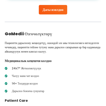
Дагы изилдөө
GoMedii
Өзгөчөлүктөрү
Пациентти дарылоону жеңилдетүү, ошондой эле аны технологияга негизделген
чечимдер, пациентти тейлөө тутуму жана дарылоо сапарынын ар бир кадамында
айкындуулук менен камсыз кылуу.
Медициналык кеңешчи колдоо
24x7* Жеткиликтүүлүк
Чалуу жана чат колдоо
14+ Тилдерди колдоо
Дарылоо боюнча сунуштар
Patient Care