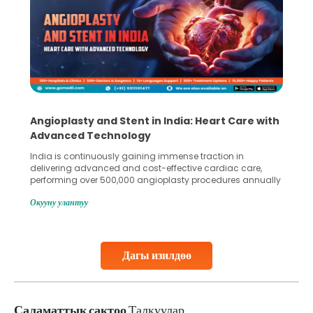
Angioplasty and Stent in India: Heart Care with
Advanced Technology
India is continuously gaining immense traction in
delivering advanced and cost-effective cardiac care,
performing over 500,000 angioplasty procedures annually
with a success rate exceeding 90%. Patients across the
Окууну улантуу
globe are searching for treatments like angioplasty and
stent placement in Indian hospitals, owing to the
combination of high-quality care and affordability.
Studies, such as one published
Дагы изилдөө
Continue Reading
Саламаттык сактоо
Талкуулар