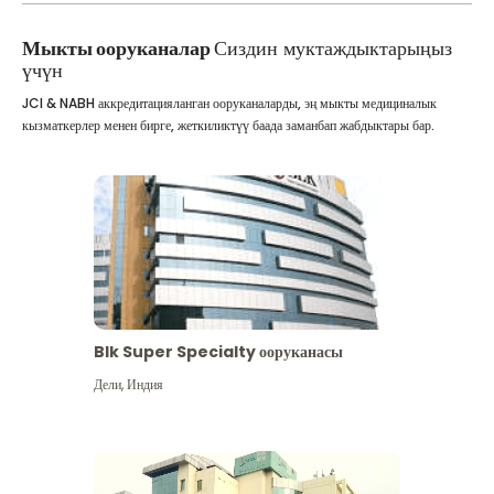
Мыкты ооруканалар
Сиздин муктаждыктарыңыз
үчүн
JCI & NABH аккредитацияланган ооруканаларды, эң мыкты медициналык
кызматкерлер менен бирге, жеткиликтүү баада заманбап жабдыктары бар.
Blk Super Specialty ооруканасы
Дели
,
Индия