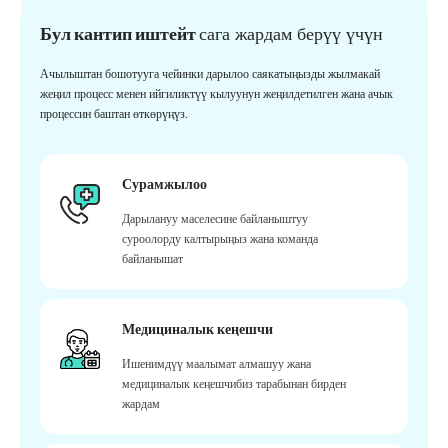
Бул кантип иштейт
сага жардам берүү үчүн
Ачылыштан бошотууга чейинки дарылоо саякатыңызды жылмакай
жеңил процесс менен ийгиликтүү кылуунун жеңилдетилген жана ачык
процессин баштан өткөрүңүз.
Сурамжылоо
Дарылануу маселесине байланыштуу
суроолорду калтырыңыз жана команда
байланышат
Медициналык кеңешчи
Ишенимдүү маалымат алмашуу жана
медициналык кеңешчибиз тарабынан бирден
жардам