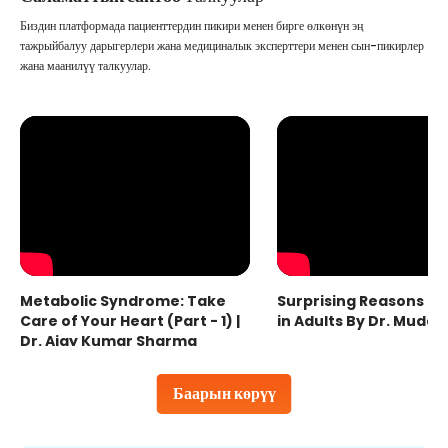
Биздин платформада пациенттердин пикири менен бирге өлкөнүн эң
тажрыйбалуу дарыгерлери жана медициналык эксперттери менен сын-пикирлер
жана маанилүү талкуулар.
Metabolic Syndrome: Take
Surprising Reasons fo
Care of Your Heart (Part - 1) |
in Adults By Dr. Mudas
Dr. Ajay Kumar Sharma
Баарын көрүү