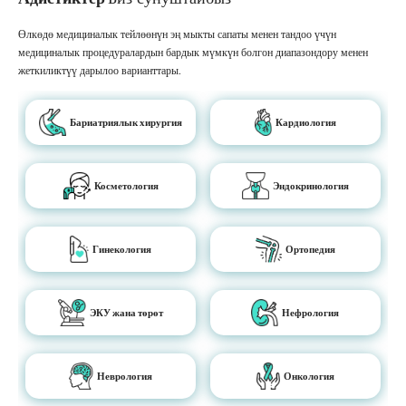
Өлкөдө медициналык тейлөөнүн эң мыкты сапаты менен тандоо үчүн
медициналык процедуралардын бардык мүмкүн болгон диапазондору менен
жеткиликтүү дарылоо варианттары.
Бариатриялык хирургия
Кардиология
Косметология
Эндокринология
Гинекология
Ортопедия
ЭКУ жана төрөт
Нефрология
Неврология
Онкология