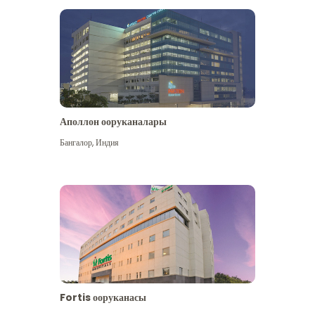
Аполлон ооруканалары
Көбүрөөк көрүү
Бангалор
,
Индия
Fortis ооруканасы