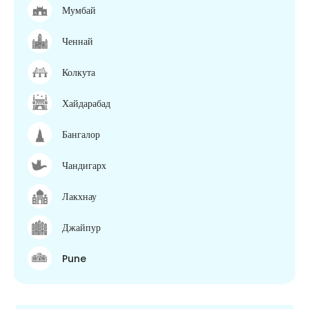
Мумбай
Ченнай
Колкута
Хайдарабад
Бангалор
Чандигарх
Лакхнау
Джайпур
Pune