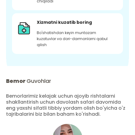
chiqiladi
Xizmatni kuzatib boring
Bo'shatishdan keyin muntazam
kuzatuvlar va dori-darmonlarni qabul
qilish
Bemor
Guvohlar
Bemorlarimiz kelajak uchun ajoyib rishtalarni
shakllantirish uchun davolash safari davomida
eng yaxshi sifatli tibbiy yordam olish bo'yicha o'z
tajribalarini biz bilan baham ko'rishadi.