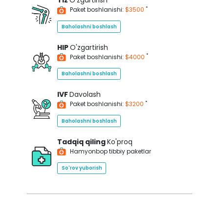
Tiz
O'zgartirish
*
Paket boshlanishi:
$3500
Baholashni boshlash
HIP
O'zgartirish
*
Paket boshlanishi:
$4000
Baholashni boshlash
IVF
Davolash
*
Paket boshlanishi:
$3200
Baholashni boshlash
Tadqiq qiling
Ko'proq
Hamyonbop tibbiy paketlar
So'rov yuborish