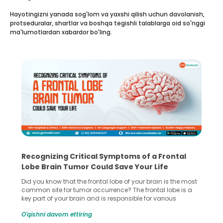
Hayotingizni yanada sog'lom va yaxshi qilish uchun davolanish,
protseduralar, shartlar va boshqa tegishli talablarga oid so'nggi
ma'lumotlardan xabardor bo'ling.
What You Need to Know Before Taking the
Step Towards IVF Without Husband’s Consent
In vitro fertilization (IVF) is a great option for the treatment
for infertility and widely known across the globe. It allows
many couples to start a family when natural conception
gets difficult. However, if you’re considering IVF without your
O'qishni davom ettiring
husband consent as he doesn’t support the idea then this