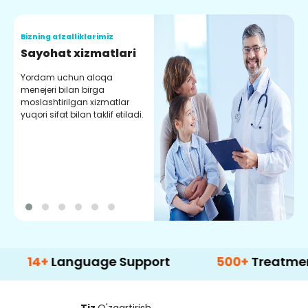
Bizning afzalliklarimiz
B
Sayohat xizmatlari
k
Yordam uchun aloqa
p
menejeri bilan birga
moslashtirilgan xizmatlar
B
yuqori sifat bilan taklif etiladi.
d
q
b
q
e
m
+
Language Support
500+
Treatment Opti