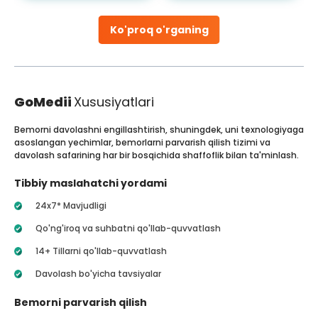
Ko'proq o'rganing
GoMedii
Xususiyatlari
Bemorni davolashni engillashtirish, shuningdek, uni texnologiyaga
asoslangan yechimlar, bemorlarni parvarish qilish tizimi va
davolash safarining har bir bosqichida shaffoflik bilan ta'minlash.
Tibbiy maslahatchi yordami
24x7* Mavjudligi
Qo'ng'iroq va suhbatni qo'llab-quvvatlash
14+ Tillarni qo'llab-quvvatlash
Davolash bo'yicha tavsiyalar
Bemorni parvarish qilish