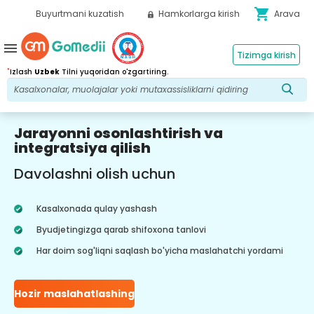
shopping_cart
Buyurtmani kuzatish
Hamkorlarga kirish
Arava
menu
Tizimga kirish
*
Izlash
Uzbek
Tilni yuqoridan o'zgartiring.
Jarayonni osonlashtirish va
integratsiya qilish
Davolashni olish uchun
Kasalxonada qulay yashash
Byudjetingizga qarab shifoxona tanlovi
Har doim sog'liqni saqlash bo'yicha maslahatchi yordami
Hozir maslahatlashing