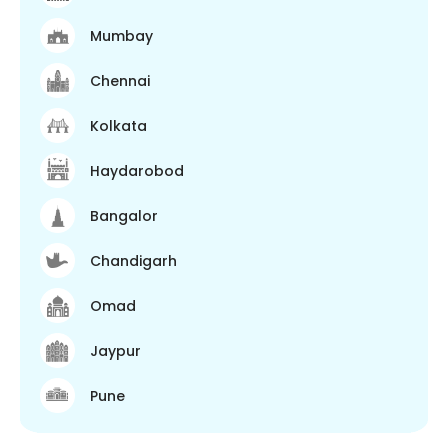
Mumbay
Chennai
Kolkata
Haydarobod
Bangalor
Chandigarh
Omad
Jaypur
Pune