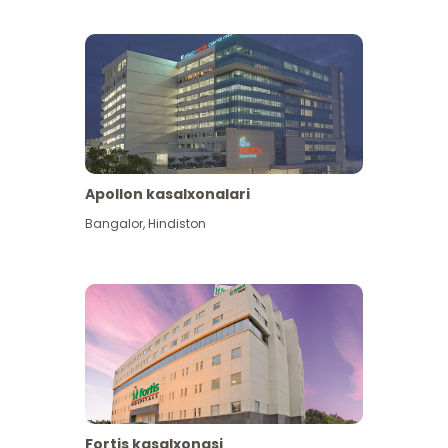
Apollon kasalxonalari
Koʻproq koʻrish
Bangalor
,
Hindiston
Fortis kasalxonasi