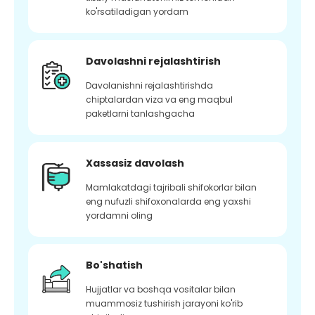
ko'rsatiladigan yordam
Davolashni rejalashtirish
Davolanishni rejalashtirishda
chiptalardan viza va eng maqbul
paketlarni tanlashgacha
Xassasiz davolash
Mamlakatdagi tajribali shifokorlar bilan
eng nufuzli shifoxonalarda eng yaxshi
yordamni oling
Bo'shatish
Hujjatlar va boshqa vositalar bilan
muammosiz tushirish jarayoni ko'rib