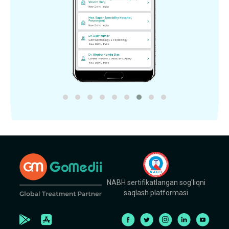
NABH sertifikatlangan sog'liqni
saqlash platformasi