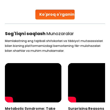
situation becomes complex for women not
Continue Reading
Ko'proq o'rganing
Sog'liqni saqlash
Munozaralar
Mamlakatning eng tajribali shifokorlari va tibbiyot mutaxassislari
bilan bizning platformamizdagi bemorlarning fikr-mulohazalari
bilan sharhlar va muhim muhokamalar.
Metabolic Syndrome: Take
Surprising Reasons fo