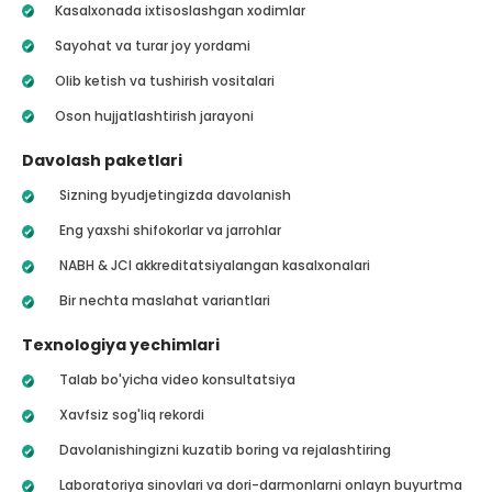
Kasalxonada ixtisoslashgan xodimlar
Sayohat va turar joy yordami
Olib ketish va tushirish vositalari
Oson hujjatlashtirish jarayoni
Davolash paketlari
Sizning byudjetingizda davolanish
Eng yaxshi shifokorlar va jarrohlar
NABH & JCI akkreditatsiyalangan kasalxonalari
Bir nechta maslahat variantlari
Texnologiya yechimlari
Talab bo'yicha video konsultatsiya
Xavfsiz sog'liq rekordi
Davolanishingizni kuzatib boring va rejalashtiring
Laboratoriya sinovlari va dori-darmonlarni onlayn buyurtma