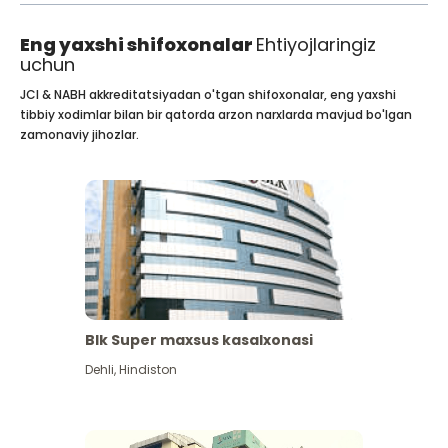
Eng yaxshi shifoxonalar
Ehtiyojlaringiz
uchun
JCI & NABH akkreditatsiyadan o'tgan shifoxonalar, eng yaxshi
tibbiy xodimlar bilan bir qatorda arzon narxlarda mavjud bo'lgan
zamonaviy jihozlar.
Blk Super maxsus kasalxonasi
Dehli
,
Hindiston