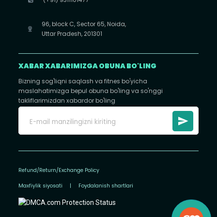
96, block C, Sector 65, Noida,
Uttar Pradesh, 201301
XABAR XABARIMIZGA OBUNA BO'LING
Bizning sog'liqni saqlash va fitnes bo'yicha
maslahatimizga bepul obuna bo'ling va so'nggi
takliflarimizdan xabardor bo'ling
Refund/Return/Exchange Policy
Maxfiylik siyosati
|
Foydalanish shartlari