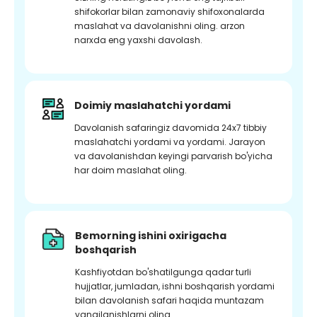
shifokorlar bilan zamonaviy shifoxonalarda
maslahat va davolanishni oling. arzon
narxda eng yaxshi davolash.
Doimiy maslahatchi yordami
Davolanish safaringiz davomida 24x7 tibbiy
maslahatchi yordami va yordami. Jarayon
va davolanishdan keyingi parvarish bo'yicha
har doim maslahat oling.
Bemorning ishini oxirigacha
boshqarish
Kashfiyotdan bo'shatilgunga qadar turli
hujjatlar, jumladan, ishni boshqarish yordami
bilan davolanish safari haqida muntazam
yangilanishlarni oling.