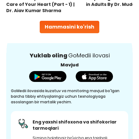
Care of Your Heart (Part - 1) |
in Adults By Dr. Mudas
Dr. Ajay Kumar Sharma
Hammasini ko'rish
Yuklab oling
GoMedii ilovasi
Mavjud
GoMedii ilovasida kuzatuv va monitoring mavjud bo'lgan
barcha tibbiy ehtiyojlaringiz uchun texnologiyaga
asoslangan bir martalik yechim.
Eng yaxshi shifoxona va shifokorlar
tarmoqlari
Sizning holatingiz bo'yicha eng tajribali