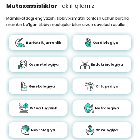
Mutaxassisliklar
Taklif qilamiz
Mamlakatdagi eng yaxshi tibbiy xizmatni tanlash uchun barcha
mumkin bo'lgan tibbiy muolajalar bilan arzon davolash usullari.
Bariatrik jarrohlik
Kardiologiya
Kosmetologiya
Endokrinologiya
Ginekologiya
Ortopediya
IVF va tug'ilish
Nefrologiya
Nevrologiya
Onkologiya