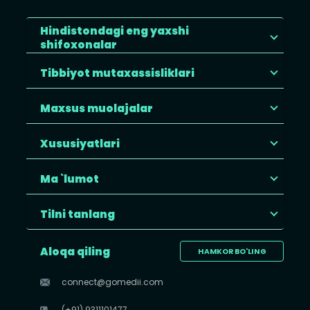
Hindistondagi eng yaxshi
shifoxonalar
Tibbiyot mutaxassisliklari
Maxsus muolajalar
Xususiyatlari
Ma `lumot
Tilni tanlang
Aloqa qiling
HAMKOR BO'LING
connect@gomedii.com
(+91) 9311101477