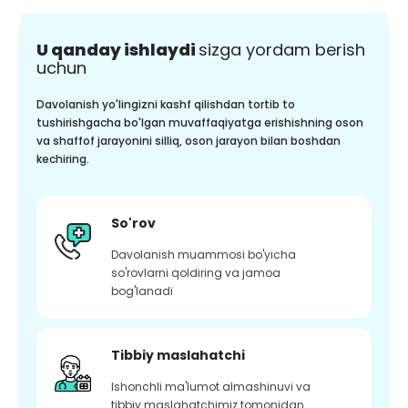
U qanday ishlaydi
sizga yordam berish
uchun
Davolanish yo'lingizni kashf qilishdan tortib to
tushirishgacha bo'lgan muvaffaqiyatga erishishning oson
va shaffof jarayonini silliq, oson jarayon bilan boshdan
kechiring.
So'rov
Davolanish muammosi bo'yicha
so'rovlarni qoldiring va jamoa
bog'lanadi
Tibbiy maslahatchi
Ishonchli ma'lumot almashinuvi va
tibbiy maslahatchimiz tomonidan