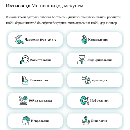
Ихтисосҳо
Мо пешниҳод мекунем
Имкониятҳои дастраси табобат бо тамоми диапазонҳои имконпазири расмиёти
тиббӣ барои интихоб бо сифати беҳтарини хизматрасонии тиббӣ дар кишвар.
Ҷарроҳии Bariatric
Кардиология
Косметология
Эндокринология
Гинекология
ортопедия
IVF ва таваллуд
Нефрология
Неврология
Онкология