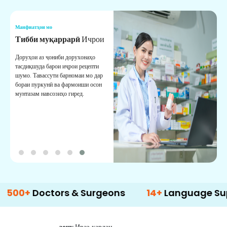
Манфиатҳои мо
М
Тибби муқаррарӣ
Ичрои
Х
Доруҳои аз ҷониби дорухонаҳо
Х
тасдиқшуда барои иҷрои рецепти
а
шумо. Тавассути барномаи мо дар
м
бораи пуркунӣ ва фармоиши осон
к
мунтазам навсозиҳо гиред.
+
Doctors & Surgeons
14+
Language Support