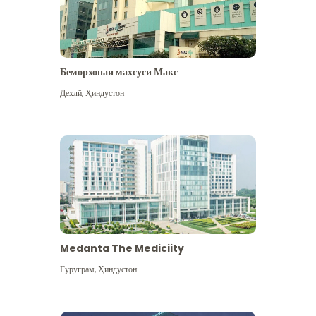
Беморхонаи махсуси Макс
Дехлй
,
Ҳиндустон
Medanta The Mediciity
Гуруграм
,
Ҳиндустон