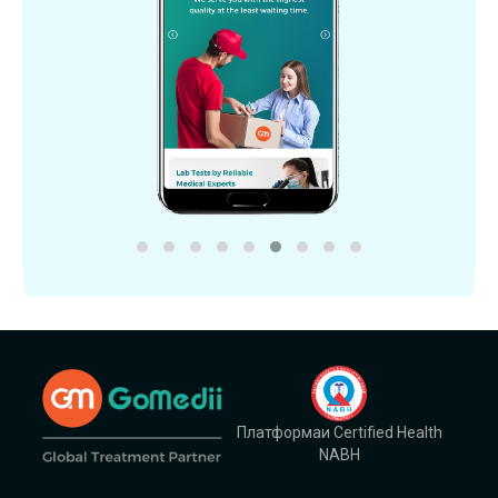
Платформаи Certified Health
NABH