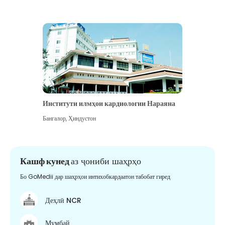
Институти илмҳои кардиологии Нараяна
Бангалор
,
Ҳиндустон
Кашф кунед
аз ҷониби шаҳрҳо
Бо GoMedii дар шаҳрҳои интихобкардаатон табобат гиред
Деҳлӣ NCR
Мумбай