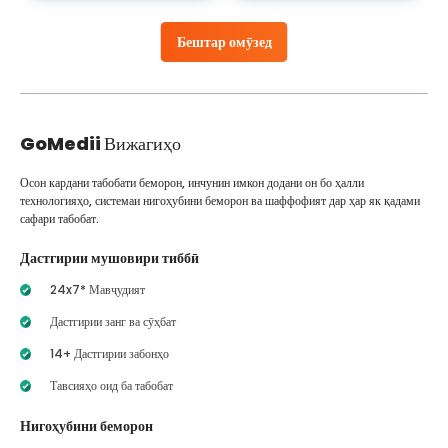
Бештар омӯзед
GoMedii
Вижагиҳо
Осон кардани табобати беморон, инчунин имкон додани он бо ҳалли
технологияҳо, системаи нигоҳубини беморон ва шаффофият дар ҳар як қадами
сафари табобат.
Дастгирии мушовири тиббӣ
24x7* Мавҷудият
Дастгирии занг ва сӯҳбат
14+ Дастгирии забонҳо
Тавсияҳо оид ба табобат
Нигоҳубини беморон