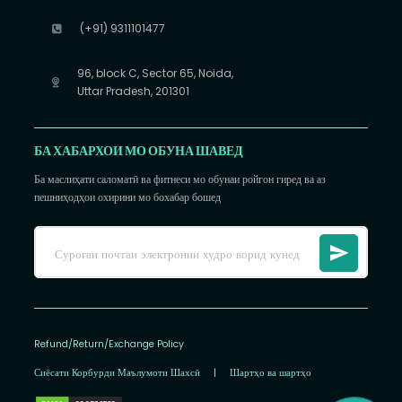
(+91) 9311101477
96, block C, Sector 65, Noida,
Uttar Pradesh, 201301
БА ХАБАРХОИ МО ОБУНА ШАВЕД
Ба маслиҳати саломатӣ ва фитнеси мо обунаи ройгон гиред ва аз
пешниҳодҳои охирини мо бохабар бошед
Refund/Return/Exchange Policy
Сиёсати Корбурди Маълумоти Шахсӣ
|
Шартҳо ва шартҳо