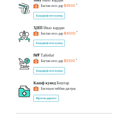
зону
Иваз кардан
*
Бастаи оғоз дар
$3500
Баҳодиҳӣ оғоз кунед
ҲИП
Иваз кардан
*
Бастаи оғоз дар
$4000
Баҳодиҳӣ оғоз кунед
IVF
Табобат
*
Бастаи оғоз дар
$3200
Баҳодиҳӣ оғоз кунед
Кашф кунед
Бештар
Бастаҳои тиббии дастрас
Ирсоли дархост