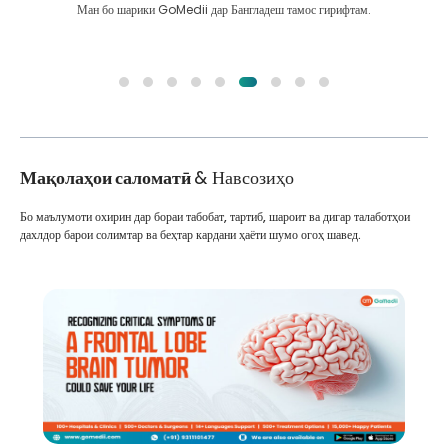
Ман бо шарики GoMedii дар Бангладеш тамос гирифтам.
Мақолаҳои саломатӣ
& Навсозиҳо
Бо маълумоти охирин дар бораи табобат, тартиб, шароит ва дигар талаботҳои
дахлдор барои солимтар ва беҳтар кардани ҳаёти шумо огоҳ шавед.