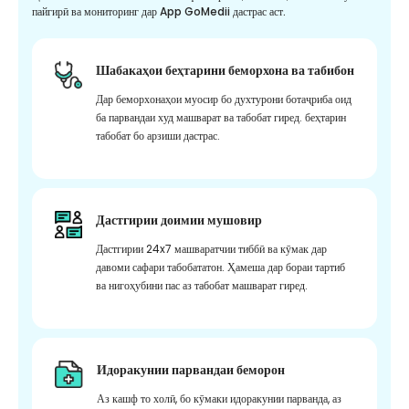
пайгирӣ ва мониторинг дар App GoMedii дастрас аст.
Шабакаҳои беҳтарини беморхона ва табибон
Дар беморхонаҳои муосир бо духтурони ботаҷриба оид
ба парвандаи худ машварат ва табобат гиред. беҳтарин
табобат бо арзиши дастрас.
Дастгирии доимии мушовир
Дастгирии 24x7 машваратчии тиббӣ ва кӯмак дар
давоми сафари табобататон. Ҳамеша дар бораи тартиб
ва нигоҳубини пас аз табобат машварат гиред.
Идоракунии парвандаи беморон
Аз кашф то холӣ, бо кӯмаки идоракунии парванда, аз