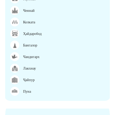
Ченнай
Колката
Ҳайдаробод
Бангалор
Чандигарх
Лакхнау
Ҷайпур
Пуна