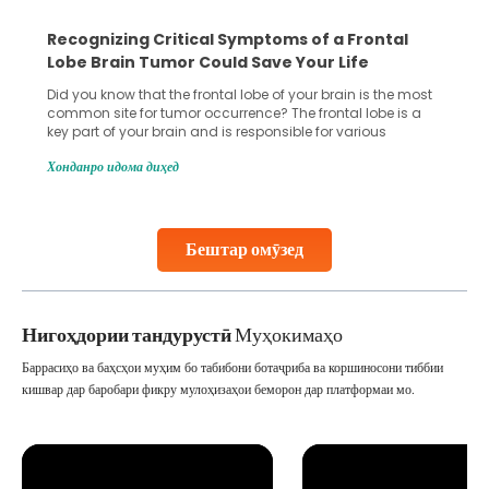
Recognizing Critical Symptoms of a Frontal
Lobe Brain Tumor Could Save Your Life
Did you know that the frontal lobe of your brain is the most
common site for tumor occurrence? The frontal lobe is a
key part of your brain and is responsible for various
important functions in your body. Any sort of damage or
Хонданро идома диҳед
harm to it can lead to serious complications. However, with
early diagnosis
Continue Reading
Бештар омӯзед
Нигоҳдории тандурустӣ
Муҳокимаҳо
Баррасиҳо ва баҳсҳои муҳим бо табибони ботаҷриба ва коршиносони тиббии
кишвар дар баробари фикру мулоҳизаҳои беморон дар платформаи мо.