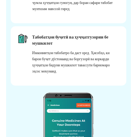
ҷумла ҳуҷҷатҳои гуногун, дар бораи сафари табобат
мунтазам навсозӣ гиред.
Табобатҳои буҷетӣ ва ҳуҷҷатгузории бе
мушкилот
Имкониятҳои табобатро ба даст оред. Ҳисобҳо, ки
барои буҷет дӯстонаанд ва боргузорӣ ва коркарди
ҳуҷҷатҳои бидуни мушкилот тавассути барномаро
эҳсос мекунанд.