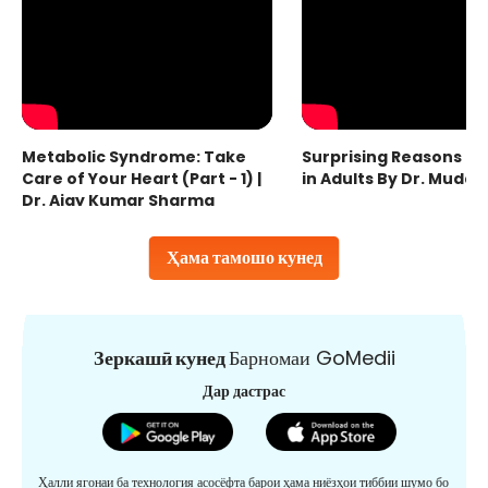
Metabolic Syndrome: Take
Surprising Reasons fo
Care of Your Heart (Part - 1) |
in Adults By Dr. Mudas
Dr. Ajay Kumar Sharma
Ҳама тамошо кунед
Зеркашӣ кунед
Барномаи GoMedii
Дар дастрас
Ҳалли ягонаи ба технология асосёфта барои ҳама ниёзҳои тиббии шумо бо