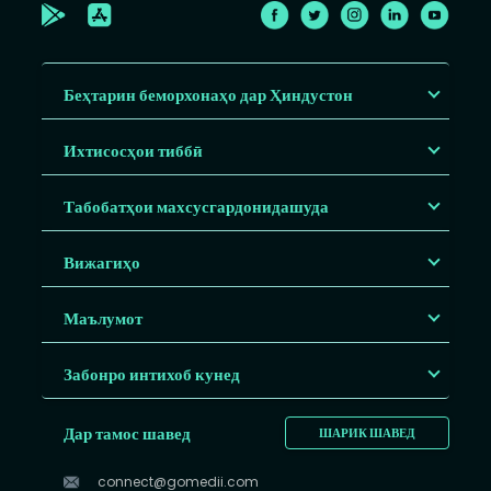
Беҳтарин беморхонаҳо дар Ҳиндустон
Ихтисосҳои тиббӣ
Табобатҳои махсусгардонидашуда
Вижагиҳо
Маълумот
Забонро интихоб кунед
Дар тамос шавед
ШАРИК ШАВЕД
connect@gomedii.com