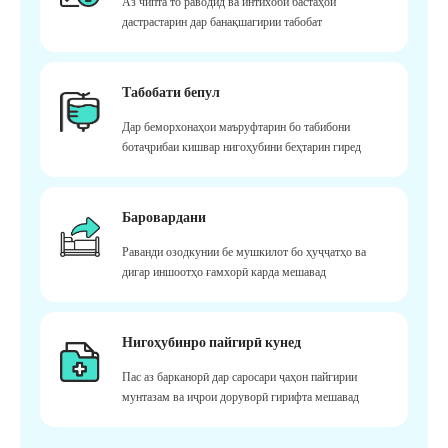
Аз чипта то раводид ва интихоби бастаҳои
дастрастарин дар банақшагирии табобат
Табобати бепул
Дар беморхонаҳои маъруфтарин бо табибони
ботаҷрибаи кишвар нигоҳубини беҳтарин гиред
Баровардани
Раванди озодкунии бе мушкилот бо ҳуҷҷатҳо ва
дигар иншоотҳо ғамхорӣ карда мешавад
Нигоҳубинро пайгирӣ кунед
Пас аз барканорӣ дар саросари ҷаҳон пайгирии
мунтазам ва иҷрои доруворӣ гирифта мешавад