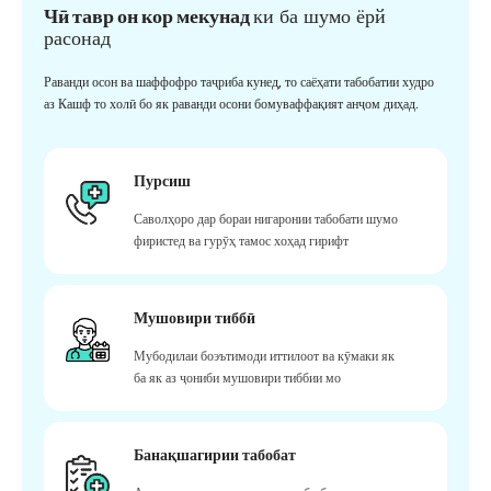
Чӣ тавр он кор мекунад
ки ба шумо ёрй
расонад
Раванди осон ва шаффофро таҷриба кунед, то саёҳати табобатии худро
аз Кашф то холӣ бо як раванди осони бомуваффақият анҷом диҳад.
Пурсиш
Саволҳоро дар бораи нигаронии табобати шумо
фиристед ва гурӯҳ тамос хоҳад гирифт
Мушовири тиббӣ
Мубодилаи боэътимоди иттилоот ва кӯмаки як
ба як аз ҷониби мушовири тиббии мо
Банақшагирии табобат