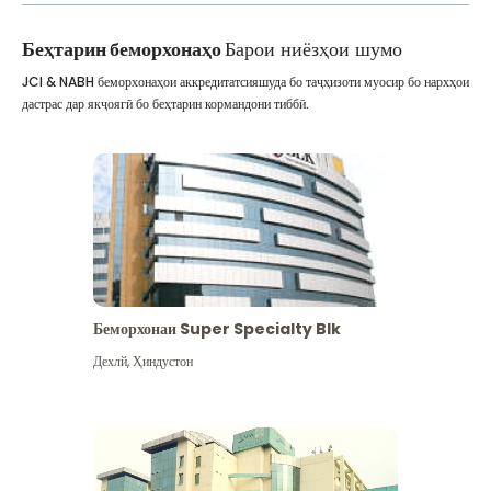
Беҳтарин беморхонаҳо
Барои ниёзҳои шумо
JCI & NABH беморхонаҳои аккредитатсияшуда бо таҷҳизоти муосир бо нархҳои
дастрас дар якҷоягӣ бо беҳтарин кормандони тиббӣ.
Беморхонаи Super Specialty Blk
Дехлй
,
Ҳиндустон