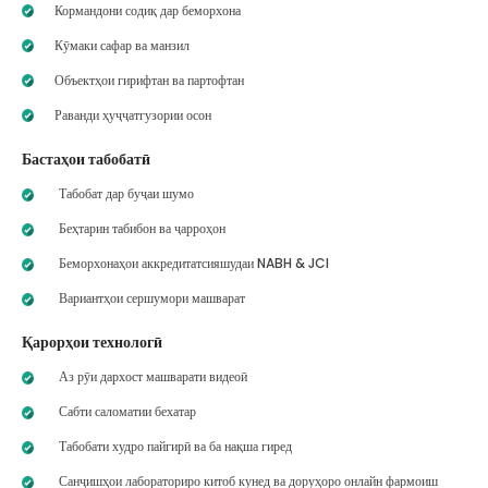
Кормандони содиқ дар беморхона
Кӯмаки сафар ва манзил
Объектҳои гирифтан ва партофтан
Раванди ҳуҷҷатгузории осон
Бастаҳои табобатӣ
Табобат дар буҷаи шумо
Беҳтарин табибон ва ҷарроҳон
Беморхонаҳои аккредитатсияшудаи NABH & JCI
Вариантҳои сершумори машварат
Қарорҳои технологӣ
Аз рӯи дархост машварати видеоӣ
Сабти саломатии бехатар
Табобати худро пайгирӣ ва ба нақша гиред
Санҷишҳои лабораториро китоб кунед ва доруҳоро онлайн фармоиш