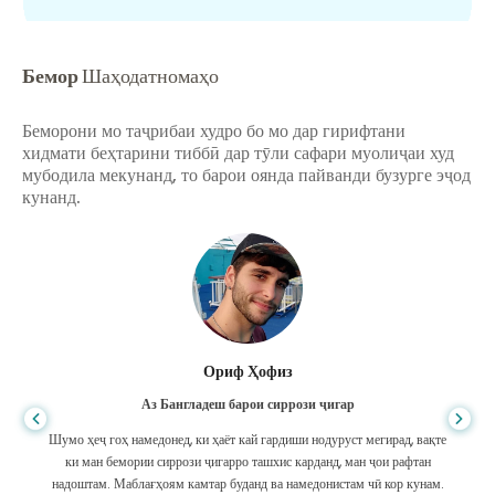
Бемор
Шаҳодатномаҳо
Беморони мо таҷрибаи худро бо мо дар гирифтани
хидмати беҳтарини тиббӣ дар тӯли сафари муолиҷаи худ
мубодила мекунанд, то барои оянда пайванди бузурге эҷод
кунанд.
Ориф Ҳофиз
Аз Бангладеш барои сиррози ҷигар
Шумо ҳеҷ гоҳ намедонед, ки ҳаёт кай гардиши нодуруст мегирад, вақте
ки ман бемории сиррози ҷигарро ташхис карданд, ман ҷои рафтан
надоштам. Маблағҳоям камтар буданд ва намедонистам чӣ кор кунам.