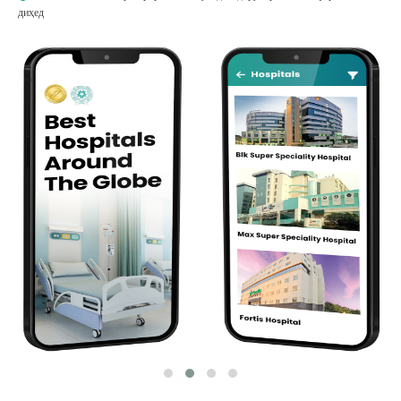
диҳед