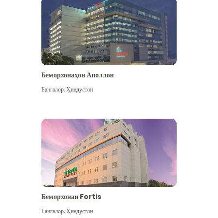
Беморхонаҳои Аполлон
Бангалор
,
Ҳиндустон
Бештар дидан
Беморхонаи Fortis
Бангалор
,
Ҳиндустон