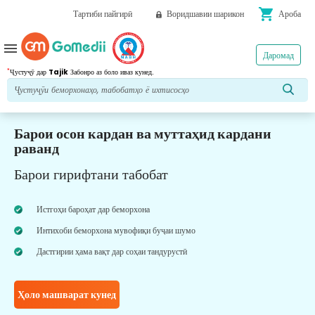
shopping_cart
Тартиби пайгирӣ
Воридшавии шарикон
Ароба
menu
Даромад
*
Ҷустуҷӯ дар
Tajik
Забонро аз боло иваз кунед.
Барои осон кардан ва муттаҳид кардани
раванд
Барои гирифтани табобат
Истгоҳи бароҳат дар беморхона
Интихоби беморхона мувофиқи буҷаи шумо
Дастгирии ҳама вақт дар соҳаи тандурустӣ
Ҳоло машварат кунед