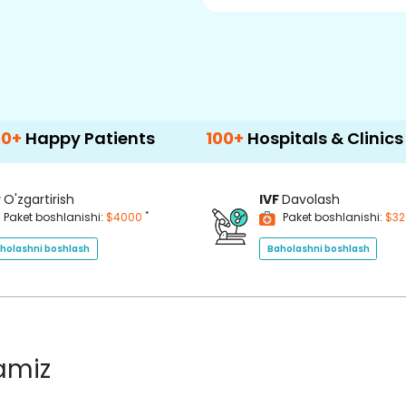
Patients
100+
Hospitals & Clinics
500
P
O'zgartirish
IVF
Davolash
*
Paket boshlanishi:
$4000
Paket boshlanishi:
$3
holashni boshlash
Baholashni boshlash
lamiz