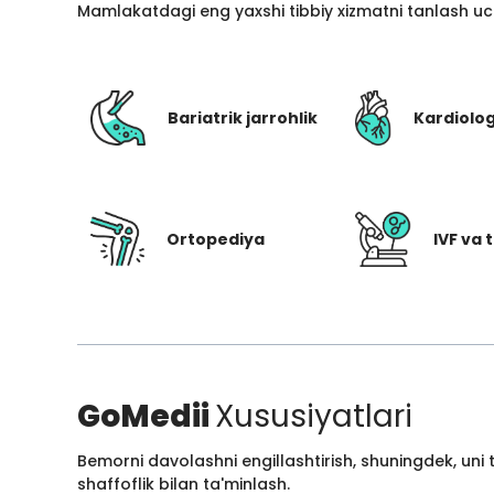
Mamlakatdagi eng yaxshi tibbiy xizmatni tanlash uc
Bariatrik jarrohlik
Kardiolo
Ortopediya
IVF va t
GoMedii
Xususiyatlari
Bemorni davolashni engillashtirish, shuningdek, uni
shaffoflik bilan ta'minlash.