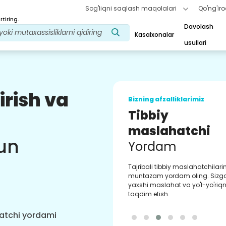
Sog'liqni saqlash maqolalari
Qo'ng'iro
tiring.
Davolash
Kasalxonalar
usullari
irish va
Bizning afzalliklarimiz
Tibbiy
maslahatchi
un
Yordam
Tajribali tibbiy maslahatchilar
muntazam yordam oling. Sizg
yaxshi maslahat va yo'l-yo'riqn
taqdim etish.
hatchi yordami