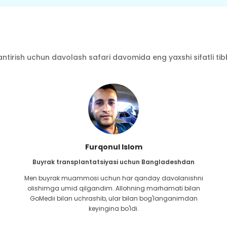
ntirish uchun davolash safari davomida eng yaxshi sifatli tibbi
Furqonul Islom
Buyrak transplantatsiyasi uchun Bangladeshdan
Men buyrak muammosi uchun har qanday davolanishni
olishimga umid qilgandim. Allohning marhamati bilan
GoMedii bilan uchrashib, ular bilan bog'langanimdan
keyingina bo'ldi.