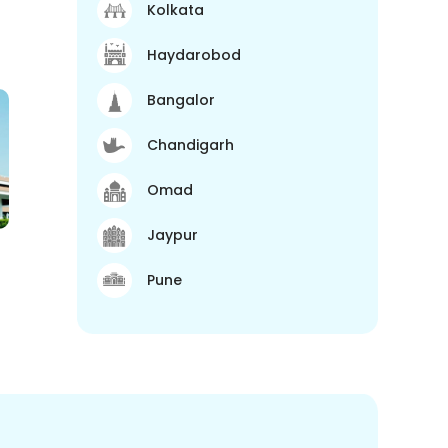
Kolkata
Haydarobod
Bangalor
Chandigarh
Omad
Jaypur
Pune