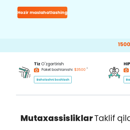
Hozir maslahatlashing
15000+
Happy 
Tiz
O'zgartirish
HI
*
Paket boshlanishi:
$3500
Baholashni boshlash
Ba
Mutaxassisliklar
Taklif qi