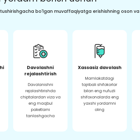
o tushirishgacha bo'lgan muvaffaqiyatga erishishning oson va s
hi
Davolashni
Xassasiz davolash
rejalashtirish
Mamlakatdagi
Davolanishni
tajribali shifokorlar
rejalashtirishda
bilan eng nufuzli
chiptalardan viza va
shifoxonalarda eng
eng maqbul
yaxshi yordamni
paketlarni
oling
tanlashgacha