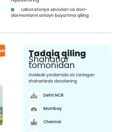
Laboratoriya sinovlari va dori-
darmonlarni onlayn buyurtma qiling
ish
Tadqiq qiling
Shaharlar
tomonidan
GoMedii yordamida siz tanlagan
shaharlarda davolaning
Dehli NCR
Mumbay
Chennai