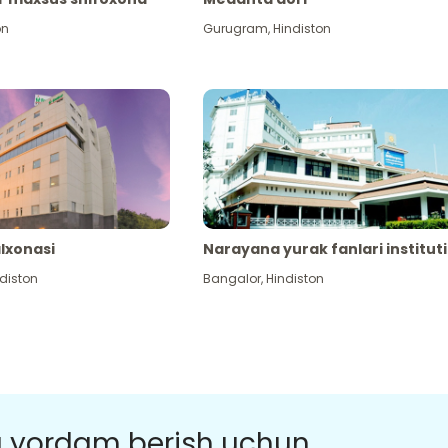
on
Gurugram
,
Hindiston
alxonasi
Narayana yurak fanlari instituti
diston
Bangalor
,
Hindiston
a yordam berish uchun