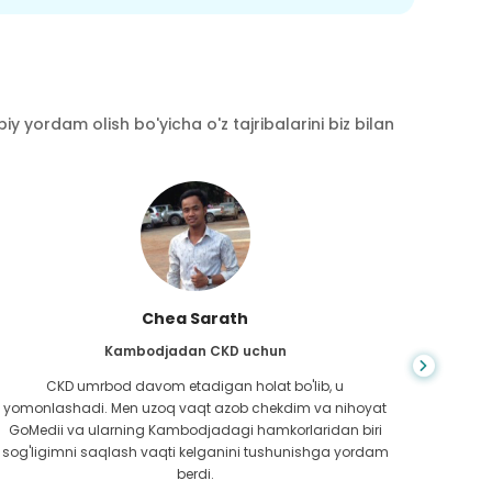
y yordam olish bo'yicha o'z tajribalarini biz bilan
Chea Sarath
Kambodjadan CKD uchun
CKD umrbod davom etadigan holat bo'lib, u
Hayot
yomonlashadi. Men uzoq vaqt azob chekdim va nihoyat
bilm
GoMedii va ularning Kambodjadagi hamkorlaridan biri
boradi
sog'ligimni saqlash vaqti kelganini tushunishga yordam
ed
berdi.
Bang