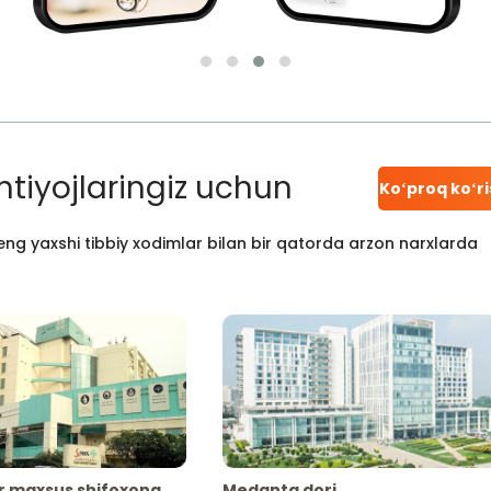
htiyojlaringiz uchun
Koʻproq koʻr
ng yaxshi tibbiy xodimlar bilan bir qatorda arzon narxlarda
r maxsus shifoxona
Medanta dori