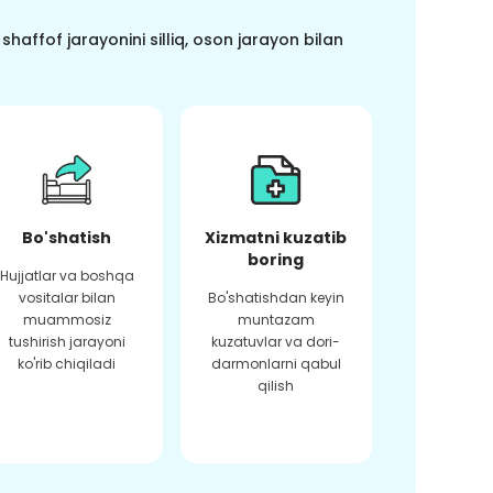
haffof jarayonini silliq, oson jarayon bilan
Bo'shatish
Xizmatni kuzatib
boring
Hujjatlar va boshqa
vositalar bilan
Bo'shatishdan keyin
muammosiz
muntazam
tushirish jarayoni
kuzatuvlar va dori-
ko'rib chiqiladi
darmonlarni qabul
qilish