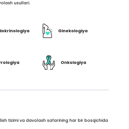
lash usullari.
dokrinologiya
Ginekologiya
rologiya
Onkologiya
ish tizimi va davolash safarining har bir bosqichida