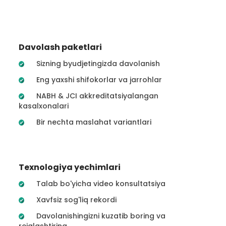
Davolash paketlari
Sizning byudjetingizda davolanish
Eng yaxshi shifokorlar va jarrohlar
NABH & JCI akkreditatsiyalangan
kasalxonalari
Bir nechta maslahat variantlari
Texnologiya yechimlari
Talab bo'yicha video konsultatsiya
Xavfsiz sog'liq rekordi
Davolanishingizni kuzatib boring va
rejalashtiring