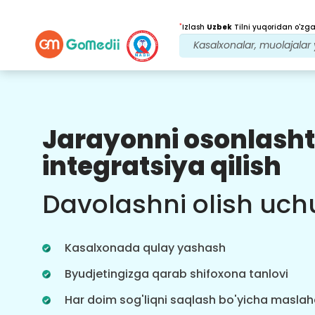
*
Izlash
Uzbek
Tilni yuqoridan o'zgar
Jarayonni osonlasht
Bizning afzalliklarimiz
integratsiya qilish
Davolanishdan
keyingi
kuzatuv
Davolashni olish uch
parvarishi
Bizning jamoamiz bilan har doim
muammolaringizni hal qilish uchun
Kasalxonada qulay yashash
24x7 tibbiy va bemorlarni qo'llab-
quvvatlang. Davolanish ehtiyojlaringiz
Byudjetingizga qarab shifoxona tanlovi
haqida muntazam yangilanishlar.
Har doim sog'liqni saqlash bo'yicha masla