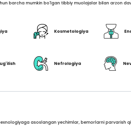
hun barcha mumkin bo'lgan tibbiy muolajalar bilan arzon davo
giya
Kosmetologiya
En
ug'ilish
Nefrologiya
Nev
 texnologiyaga asoslangan yechimlar, bemorlarni parvarish qil