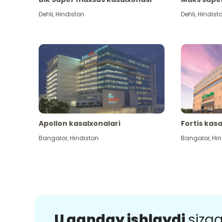
Dehli
,
Hindiston
Dehli
,
Hindist
Apollon kasalxonalari
Fortis kas
Bangalor
,
Hindiston
Bangalor
,
Hin
U qanday ishlaydi
sizg