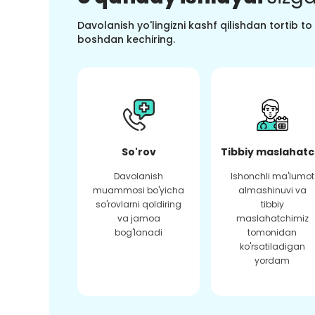
Davolanish yo'lingizni kashf qilishdan tortib t
boshdan kechiring.
So'rov
Tibbiy maslahatc
Davolanish
Ishonchli ma'lumot
muammosi bo'yicha
almashinuvi va
so'rovlarni qoldiring
tibbiy
va jamoa
maslahatchimiz
bog'lanadi
tomonidan
ko'rsatiladigan
yordam