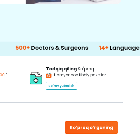
+
Doctors & Surgeons
14+
Language Support
Tadqiq qiling
Ko'proq
*
200
Hamyonbop tibbiy paketlar
So'rov yuborish
Ko'proq o'rganing