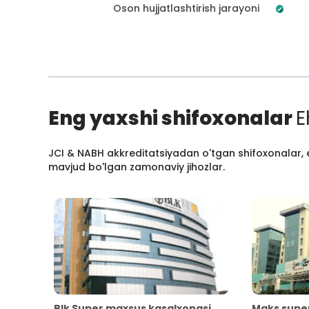
Oson hujjatlashtirish jarayoni
Eng yaxshi shifoxonalar
E
JCI & NABH akkreditatsiyadan o'tgan shifoxonalar, e
mavjud bo'lgan zamonaviy jihozlar.
Blk Super maxsus kasalxonasi
Maks supe