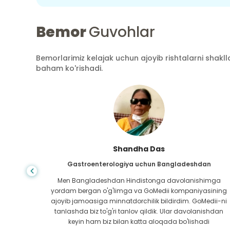
Bemor
Guvohlar
Bemorlarimiz kelajak uchun ajoyib rishtalarni shaklla
baham ko'rishadi.
Shandha Das
an
Gastroenterologiya uchun Bangladeshdan
bundan
Men Bangladeshdan Hindistonga davolanishimga
ini hech
yordam bergan o'g'limga va GoMedii kompaniyasining
 topib
ajoyib jamoasiga minnatdorchilik bildirdim. GoMedii-ni
aning
tanlashda biz to'g'ri tanlov qildik. Ular davolanishdan
ga katta
keyin ham biz bilan katta aloqada bo'lishadi