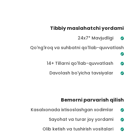
Tibbiy maslahatchi yordami
24x7* Mavjudligi
Qo'ng'iroq va suhbatni qo'llab-quvvatlash
14+ Tillarni qo'llab-quvvatlash
Davolash bo'yicha tavsiyalar
Bemorni parvarish qilish
Kasalxonada ixtisoslashgan xodimlar
Sayohat va turar joy yordami
Olib ketish va tushirish vositalari