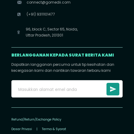
connect@gomedii.com
(+91) 9311101477
96, block C, Sector 65, Noida,
Uttar Pradesh, 201301
BERLANGGANAN KEPADA SURAT BERITA KAMI
Dapatkan langganan percuma untuk tip kesihatan dan
kecergasan kami dan nantikan tawaran terbaru kami
Refund/Return/Exchange Policy
Dasar Privasi
|
Terma & Syarat