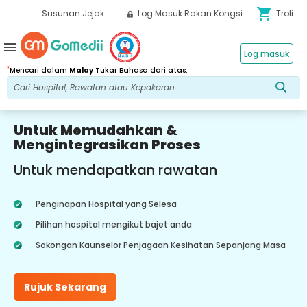
shopping_cart
Susunan Jejak
Log Masuk Rakan Kongsi
Troli
menu
Log masuk
*
Mencari dalam
Malay
Tukar Bahasa dari atas.
Untuk Memudahkan &
Mengintegrasikan Proses
Untuk mendapatkan rawatan
Penginapan Hospital yang Selesa
Pilihan hospital mengikut bajet anda
Sokongan Kaunselor Penjagaan Kesihatan Sepanjang Masa
Rujuk Sekarang