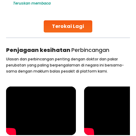
Teruskan membaca
challenges and help couples achieve their dream of
parenthood. Skilled technicians collect sperm using
specialized procedures to ensure optimal quality. Once
collected, they process the
Terokai Lagi
Continue Reading
Penjagaan kesihatan
Perbincangan
Ulasan dan perbincangan penting dengan doktor dan pakar
perubatan yang paling berpengalaman di negara ini bersama-
sama dengan maklum balas pesakit di platform kami.