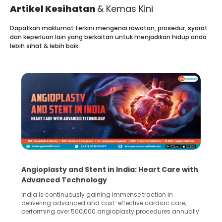
Artikel Kesihatan
& Kemas Kini
Dapatkan maklumat terkini mengenai rawatan, prosedur, syarat
dan keperluan lain yang berkaitan untuk menjadikan hidup anda
lebih sihat & lebih baik.
5 Essential Steps for Effective Human Sperm
Collection and Processing Methods
Human sperm collection and processing are critical steps
in advanced reproductive techniques like In Vitro
Fertilization (IVF) and intrauterine insemination (IUI). These
methods enable medical professionals to tackle fertility