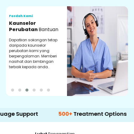
Faedah Kami
F
Kaunselor
V
Perubatan
Bantuan
P
Dapatkan sokongan tetap
P
daripada kaunselor
d
perubatan kami yang
p
berpengalaman. Memberi
m
nasihat dan bimbingan
m
terbaik kepada anda.
p
k
pport
500+
Treatment Options