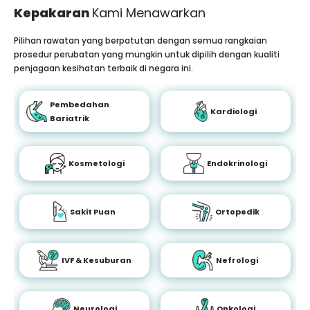
Kepakaran
Kami Menawarkan
Pilihan rawatan yang berpatutan dengan semua rangkaian
prosedur perubatan yang mungkin untuk dipilih dengan kualiti
penjagaan kesihatan terbaik di negara ini.
Pembedahan
Kardiologi
Bariatrik
Kosmetologi
Endokrinologi
Sakit Puan
Ortopedik
IVF & Kesuburan
Nefrologi
Neurologi
Onkologi