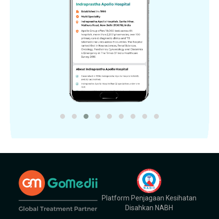
Platform Penjagaan Kesihatan
Disahkan NABH