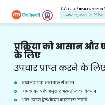
*
में खोजा जा रहा है
Hindi
ऊपर से भाषा बदले
प्रक्रिया को आसान और
हमारे लाभ
के लिए
इलाज के बाद
अनुवर्ती
देखभाल
उपचार प्राप्त करने के लि
हर समय आपकी समस्याओं का समाधान करने
वाली हमारी टीम के साथ चौबीसों घंटे चिकित्सा
और रोगी सहायता प्राप्त करें। आपके उपचार की
आरामदायक अस्पताल में रहना
जरूरतों पर नियमित अपडेट।
आपके बजट के अनुसार अस्पताल के विकल्प
ऑल-टाइम हेल्थकेयर काउंसलर सपोर्ट