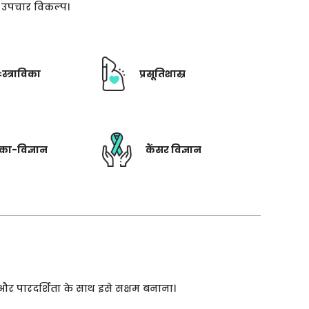
ती उपचार विकल्प।
ःस्त्राविका
प्रसूतिशास्र
रिका-विज्ञान
कैंसर विज्ञान
 और पारदर्शिता के साथ इसे सक्षम बनाना।