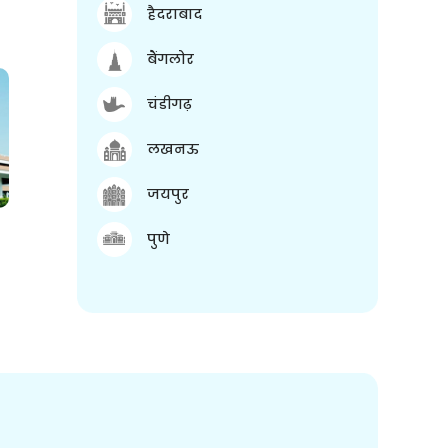
हैदराबाद
बैंगलोर
चंडीगढ़
लखनऊ
जयपुर
पुणे