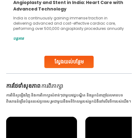
Angioplasty and Stent in India: Heart Care with
Advanced Technology
India is continuously gaining immense traction in
delivering advanced and cost-effective cardiac care,
performing over 500,000 angioplasty procedures annually
with a success rate exceeding 90%. Patients across the
បន្តអាន
globe are searching for treatments like angioplasty and
stent placement in Indian hospitals, owing to the
combination of high-quality care and affordability.
Studies, such as one published
ស្វែងយល់បន្ថែម
Continue Reading
ការ​ថែទាំ​សុខភាព
ការពិភាក្សា
ការពិនិត្យឡើងវិញ និងការពិភាក្សាសំខាន់ៗជាមួយវេជ្ជបណ្ឌិត និងអ្នកជំនាញដែលមានបទ
ពិសោធន៍ច្រើនបំផុតរបស់ប្រទេស រួមជាមួយនឹងមតិកែលម្អរបស់អ្នកជំងឺនៅលើវេទិការបស់យើង។