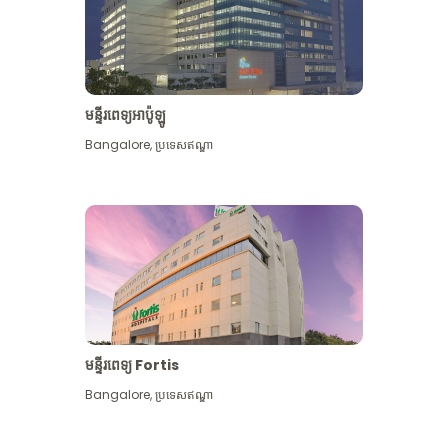
មន្ទីរពេទ្យអាប៉ូឡូ
Bangalore
,
ប្រទេសឥណ្ឌា
មើល​ច្រើន​ទៀត
មន្ទីរពេទ្យ Fortis
Bangalore
,
ប្រទេសឥណ្ឌា