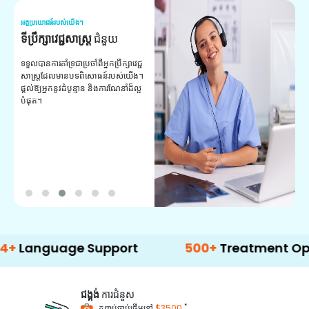
អត្ថប្រយោជន៍របស់យើង។
អត
ទីប្រឹក្សាវេជ្ជសាស្ត្រ
ជំនួយ
វ
យ
ទទួលបានការគាំទ្រជាប្រចាំពីអ្នកប្រឹក្សាវេជ្ជ
សាស្ត្រដែលមានបទពិសោធន៍របស់យើង។
ក
ផ្តល់ឱ្យអ្នកនូវដំបូន្មាន និងការណែនាំដ៏ល្អ
វ
បំផុត។
ប
ក្
ព
ឡ
uage Support
500+
Treatment Options
ជង្គង់
ការជំនួស
*
កញ្ចប់ចាប់ផ្តើមនៅ
$3500