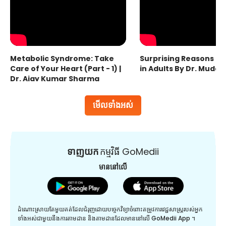
Metabolic Syndrome: Take
Surprising Reasons fo
Care of Your Heart (Part - 1) |
in Adults By Dr. Mudas
Dr. Ajay Kumar Sharma
មើលទាំងអស់
ទាញយក
កម្មវិធី GoMedii
មាននៅលើ
ដំណោះស្រាយតែមួយគត់ដែលជំរុញដោយបច្ចេកវិទ្យាចំពោះតម្រូវការវេជ្ជសាស្រ្តរបស់អ្នក
ទាំងអស់ជាមួយនឹងការតាមដាន និងតាមដានដែលមាននៅលើ GoMedii App ។