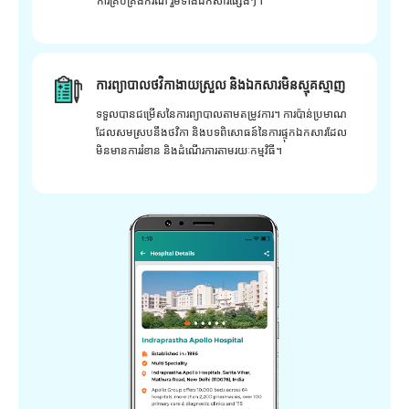
ការគ្រប់គ្រងករណី រួមទាំងឯកសារផ្សេងៗ។
ការព្យាបាលថវិកាងាយស្រួល និងឯកសារមិនស្មុគស្មាញ
ទទួលបានជម្រើសនៃការព្យាបាលតាមតម្រូវការ។ ការប៉ាន់ប្រមាណ
ដែលសមស្របនឹងថវិកា និងបទពិសោធន៍នៃការផ្ទុកឯកសារដែល
មិនមានការរំខាន និងដំណើរការតាមរយៈកម្មវិធី។