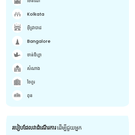
ចេនណៃ
Kolkata
អ៊ីដ្រាបាដ
Bangalore
ចាន់ឌីហ្គា
សំណាង
ចៃពួរ
ពុន
របៀបដែលវាដំណើរការ
ដើម្បី​ជួយ​អ្នក