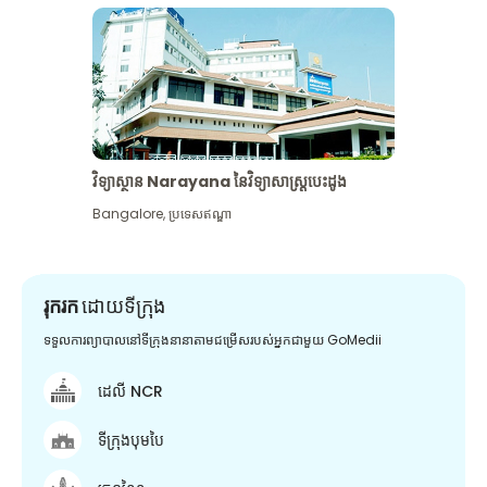
វិទ្យាស្ថាន Narayana នៃវិទ្យាសាស្រ្តបេះដូង
Bangalore
,
ប្រទេសឥណ្ឌា
រុករក
ដោយទីក្រុង
ទទួលការព្យាបាលនៅទីក្រុងនានាតាមជម្រើសរបស់អ្នកជាមួយ GoMedii
ដេលី NCR
ទីក្រុងបុមបៃ