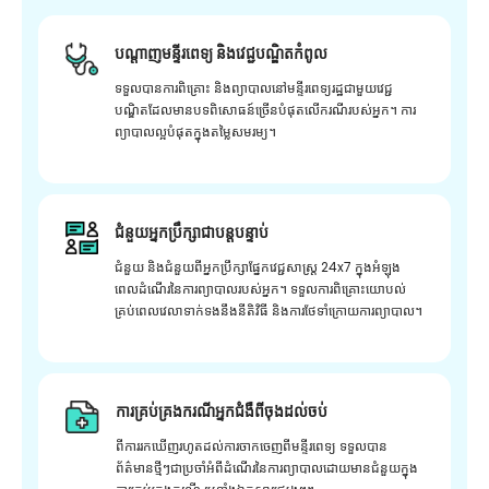
បណ្តាញមន្ទីរពេទ្យ និងវេជ្ជបណ្ឌិតកំពូល
ទទួលបានការពិគ្រោះ និងព្យាបាលនៅមន្ទីរពេទ្យរដ្ឋជាមួយវេជ្ជ
បណ្ឌិតដែលមានបទពិសោធន៍ច្រើនបំផុតលើករណីរបស់អ្នក។ ការ
ព្យាបាលល្អបំផុតក្នុងតម្លៃសមរម្យ។
ជំនួយអ្នកប្រឹក្សាជាបន្តបន្ទាប់
ជំនួយ និងជំនួយពីអ្នកប្រឹក្សាផ្នែកវេជ្ជសាស្រ្ត 24x7 ក្នុងអំឡុង
ពេលដំណើរនៃការព្យាបាលរបស់អ្នក។ ទទួលការពិគ្រោះយោបល់
គ្រប់ពេលវេលាទាក់ទងនឹងនីតិវិធី និងការថែទាំក្រោយការព្យាបាល។
ការគ្រប់គ្រងករណីអ្នកជំងឺពីចុងដល់ចប់
ពីការរកឃើញរហូតដល់ការចាកចេញពីមន្ទីរពេទ្យ ទទួលបាន
ព័ត៌មានថ្មីៗជាប្រចាំអំពីដំណើរនៃការព្យាបាលដោយមានជំនួយក្នុង