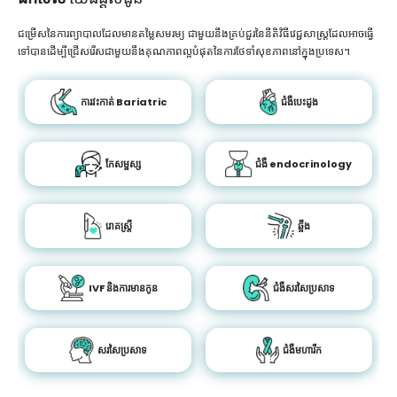
ជម្រើសនៃការព្យាបាលដែលមានតម្លៃសមរម្យ ជាមួយនឹងគ្រប់ជួរនៃនីតិវិធីវេជ្ជសាស្រ្តដែលអាចធ្វើ
ទៅបានដើម្បីជ្រើសរើសជាមួយនឹងគុណភាពល្អបំផុតនៃការថែទាំសុខភាពនៅក្នុងប្រទេស។
ការវះកាត់ Bariatric
ជំងឺបេះដូង
កែសម្ផស្ស
ជំងឺ endocrinology
រោគស្ត្រី
ឆ្អឹង
IVF និងការមានកូន
ជំងឺសរសៃប្រសាទ
សរសៃប្រសាទ
ជំងឺមហារីក