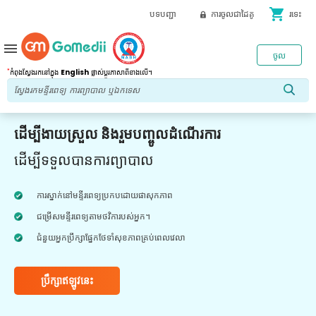
shopping_cart
បទបញ្ជា
ការចូលជាដៃគូ
រទេះ
menu
ចូល
*
កំពុងស្វែងរកនៅក្នុង
English
ផ្លាស់ប្តូរភាសាពីខាងលើ។
ដើម្បីងាយស្រួល និងរួមបញ្ចូលដំណើរការ
ដើម្បីទទួលបានការព្យាបាល
ការស្នាក់នៅមន្ទីរពេទ្យប្រកបដោយផាសុកភាព
ជម្រើសមន្ទីរពេទ្យតាមថវិការបស់អ្នក។
ជំនួយអ្នកប្រឹក្សាផ្នែកថែទាំសុខភាពគ្រប់ពេលវេលា
ប្រឹក្សាឥឡូវនេះ