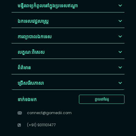
មន្ទីរពេទ្យកំពូលនៅក្នុងប្រទេសឥណ្ឌា
ឯកទេសវេជ្ជសាស្ត្រ
ការព្យាបាលឯកទេស
លក្ខណៈពិសេស
ព័ត៌មាន
ជ្រើសរើស​ភាសា
ទាក់ទងមក
ក្លាយជាដៃគូ
connect@gomedii.com
(+91) 9311101477