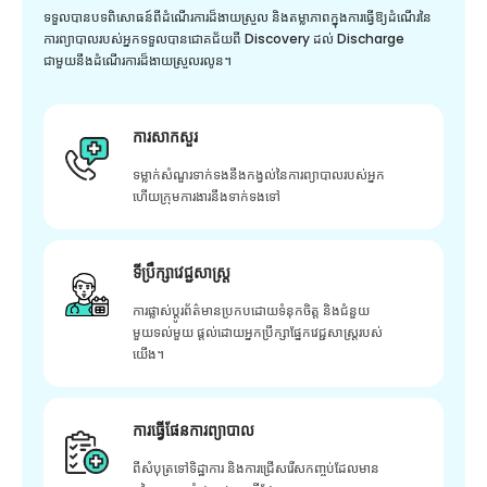
ទទួលបានបទពិសោធន៍ពីដំណើរការដ៏ងាយស្រួល និងតម្លាភាពក្នុងការធ្វើឱ្យដំណើរនៃ
ការព្យាបាលរបស់អ្នកទទួលបានជោគជ័យពី Discovery ដល់ Discharge
ជាមួយនឹងដំណើរការដ៏ងាយស្រួលរលូន។
ការសាកសួរ
ទម្លាក់សំណួរទាក់ទងនឹងកង្វល់នៃការព្យាបាលរបស់អ្នក
ហើយក្រុមការងារនឹងទាក់ទងទៅ
ទីប្រឹក្សាវេជ្ជសាស្ត្រ
ការផ្លាស់ប្តូរព័ត៌មានប្រកបដោយទំនុកចិត្ត និងជំនួយ
មួយទល់មួយ ផ្តល់ដោយអ្នកប្រឹក្សាផ្នែកវេជ្ជសាស្រ្តរបស់
យើង។
ការធ្វើផែនការព្យាបាល
ពីសំបុត្រទៅទិដ្ឋាការ និងការជ្រើសរើសកញ្ចប់ដែលមាន