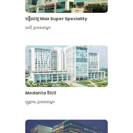
មន្ទីរពេទ្យ Max Super Speciality
ដេលី
,
ប្រទេសឥណ្ឌា
Medanta ឱសថ
ហ្គូរូក្រាម
,
ប្រទេសឥណ្ឌា