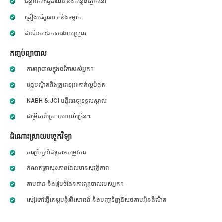
ជំនួយការធ្វើដំណើរ និងកន្លែងស្នាក់នៅ
គ្រឿងបរិក្ខារយក និងទម្លាក់
ដំណើរការឯកសារងាយស្រួល
កញ្ចប់ព្យាបាល
ការព្យាបាលក្នុងថវិការបស់អ្នក។
វេជ្ជបណ្ឌិតនិងគ្រូពេទ្យវះកាត់ល្អបំផុត
NABH & JCI មន្ទីរពេទ្យទទួលស្គាល់
ជម្រើសពិគ្រោះយោបល់ច្រើន។
ដំណោះស្រាយបច្ចេកវិទ្យា
ការប្រឹក្សាវីដេអូតាមតម្រូវការ
កំណត់ត្រាសុខភាពដែលមានសុវត្ថិភាព
តាមដាន និងរៀបចំផែនការព្យាបាលរបស់អ្នក។
សៀវភៅធ្វើតេស្តមន្ទីរពិសោធន៍ និងបញ្ជាទិញឱសថតាមអ៊ីនធឺណិត