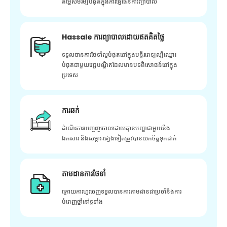
តម្លៃសមរម្យបំផុតក្នុងការធ្វើផែនការព្យាបាល
Hassale ការព្យាបាលដោយឥតគិតថ្លៃ
ទទួលបានការថែទាំល្អបំផុតនៅក្នុងមន្ទីរពេទ្យល្បីឈ្មោះ
បំផុតជាមួយវេជ្ជបណ្ឌិតដែលមានបទពិសោធន៍នៅក្នុង
ប្រទេស
ការឆក់
ដំណើរការបញ្ចេញចោលដោយគ្មានបញ្ហាជាមួយនឹង
ឯកសារ និងសម្ភារៈផ្សេងទៀតត្រូវបានយកចិត្តទុកដាក់
តាមដានការថែទាំ
ក្រោយ​ការ​ហូរ​ចេញ​ទទួល​បាន​ការ​តាមដាន​ជា​ប្រចាំ​និង​ការ​
បំពេញ​ថ្នាំ​នៅ​ទូទាំង​