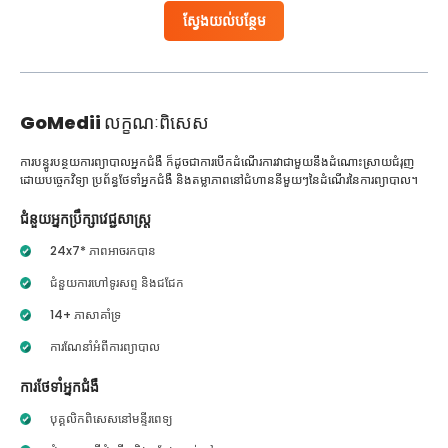
ស្វែងយល់បន្ថែម
GoMedii
លក្ខណៈពិសេស
ការបន្ធូរបន្ថយការព្យាបាលអ្នកជំងឺ ក៏ដូចជាការបើកដំណើរការវាជាមួយនឹងដំណោះស្រាយជំរុញ
ដោយបច្ចេកវិទ្យា ប្រព័ន្ធថែទាំអ្នកជំងឺ និងតម្លាភាពនៅជំហាននីមួយៗនៃដំណើរនៃការព្យាបាល។
ជំនួយអ្នកប្រឹក្សាវេជ្ជសាស្ត្រ
24x7* ភាពអាចរកបាន
ជំនួយការហៅទូរសព្ទ និងជជែក
14+ ភាសាគាំទ្រ
ការណែនាំអំពីការព្យាបាល
ការថែទាំអ្នកជំងឺ
បុគ្គលិកពិសេសនៅមន្ទីរពេទ្យ