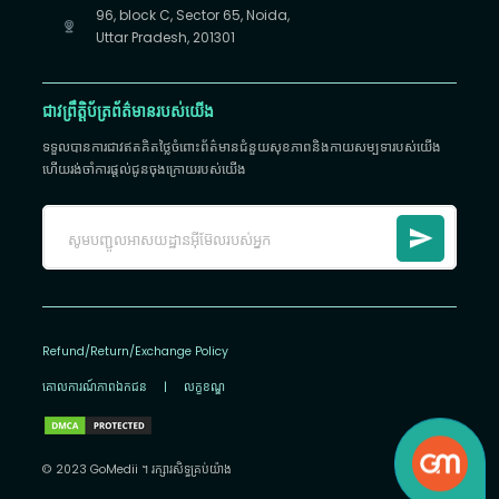
96, block C, Sector 65, Noida,
Uttar Pradesh, 201301
ជាវព្រឹត្តិប័ត្រព័ត៌មានរបស់យើង
ទទួលបានការជាវឥតគិតថ្លៃចំពោះព័ត៌មានជំនួយសុខភាពនិងកាយសម្បទារបស់យើង
ហើយរង់ចាំការផ្តល់ជូនចុងក្រោយរបស់យើង
Refund/Return/Exchange Policy
គោលការណ៍​ភាព​ឯកជន
|
លក្ខខណ្ឌ
© 2023 GoMedii ។ រក្សា​រ​សិទ្ធ​គ្រប់យ៉ាង