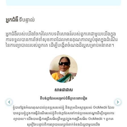
អ្នកជំងឺ
ទីបន្ទាល់
អ្នកជំងឺរបស់យើងចែករំលែកបទពិសោធន៍របស់ពួកគេជាមួយយើងក្នុង
ការទទួលបានការថែទាំសុខភាពដែលមានគុណភាពល្អបំផុតក្នុងដំណើរ
នៃការព្យាបាលរបស់ពួកគេ ដើម្បីបង្កើតចំណងដ៏ល្អសម្រាប់អនាគត។
សានដាដាស
ពីបង់ក្លាដែសសម្រាប់ជំងឺក្រពះពោះវៀន
ខ្ញុំបានថ្លែងអំណរគុណដល់កូនប្រុសរបស់ខ្ញុំ និងក្រុមដ៏អស្ចារ្យរបស់ GoMedii ដែល
បានជួយខ្ញុំក្នុងការធ្វើដំណើររបស់ខ្ញុំពីបង់ក្លាដែសទៅកាន់ប្រទេសឥណ្ឌាដើម្បីទទួលការ
ព្យាបាល។ យើងបានធ្វើការជ្រើសរើសត្រឹមត្រូវក្នុងការជ្រើសរើស GoMedii ។ ពួកគេ
សូម្បីតែបន្ទាប់ពីការព្យាបាលរក្សាទំនាក់ទំនងដ៏ល្អជាមួយយើង