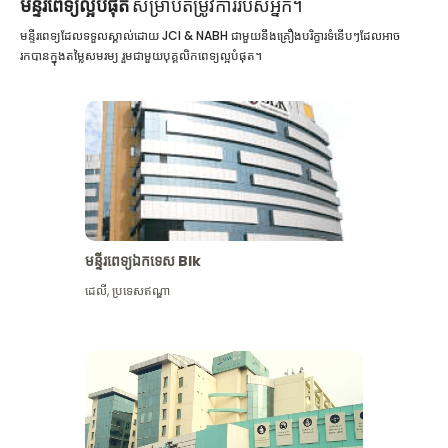
មន្ទីរពេទ្យល្អបំផុត
សម្រាប់តម្រូវការរបស់អ្នក។
មន្ទីរពេទ្យដែលទទួលស្គាល់ដោយ JCI & NABH ជាមួយនឹងគ្រឿងបរិក្ខារទំនើបៗដែលអាច
រកបានក្នុងតម្លៃសមរម្យ រួមជាមួយបុគ្គលិកពេទ្យល្អបំផុត។
មន្ទីរពេទ្យឯកទេស Blk
ដេលី
,
ប្រទេសឥណ្ឌា