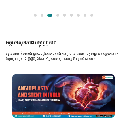
អត្ថបទសុខភាព
បច្ចុប្បន្នភាព
ទទួលបានព័ត៌មានចុងក្រោយបំផុតទាក់ទងនឹងការព្យាបាល នីតិវិធី លក្ខខណ្ឌ និងតម្រូវការពាក់
ព័ន្ធផ្សេងទៀត ដើម្បីធ្វើឱ្យជីវិតរបស់អ្នកមានសុខភាពល្អ និងប្រសើរជាងមុន។