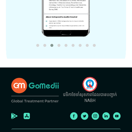
វេទិកាថែទាំសុខភាពដែលបានបញ្ជាក់
NABH