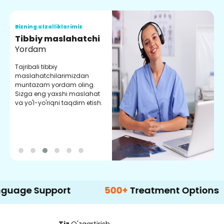
Bizning afzalliklarimiz
B
Tibbiy maslahatchi
O
Yordam
M
Tajribali tibbiy
S
maslahatchilarimizdan
y
muntazam yordam oling.
r
Sizga eng yaxshi maslahat
e
va yo'l-yo'riqni taqdim etish.
b
upport
500+
Treatment Options