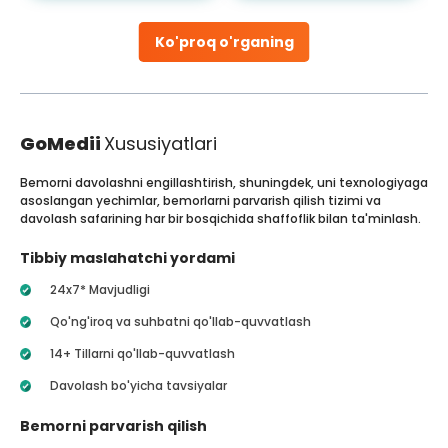
Ko'proq o'rganing
GoMedii
Xususiyatlari
Bemorni davolashni engillashtirish, shuningdek, uni texnologiyaga
asoslangan yechimlar, bemorlarni parvarish qilish tizimi va
davolash safarining har bir bosqichida shaffoflik bilan ta'minlash.
Tibbiy maslahatchi yordami
24x7* Mavjudligi
Qo'ng'iroq va suhbatni qo'llab-quvvatlash
14+ Tillarni qo'llab-quvvatlash
Davolash bo'yicha tavsiyalar
Bemorni parvarish qilish