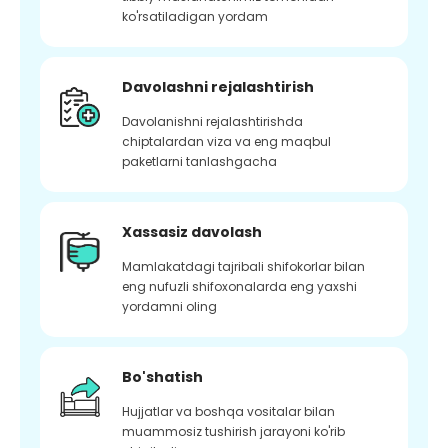
ko'rsatiladigan yordam
Davolashni rejalashtirish
Davolanishni rejalashtirishda
chiptalardan viza va eng maqbul
paketlarni tanlashgacha
Xassasiz davolash
Mamlakatdagi tajribali shifokorlar bilan
eng nufuzli shifoxonalarda eng yaxshi
yordamni oling
Bo'shatish
Hujjatlar va boshqa vositalar bilan
muammosiz tushirish jarayoni ko'rib