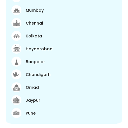
Mumbay
Chennai
Kolkata
Haydarobod
Bangalor
Chandigarh
Omad
Jaypur
Pune