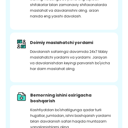
shifokorlar bilan zamonaviy shifoxonalarda
maslahat va davolanishni oling. arzon
narxda eng yaxshi davolash.
Doimiy maslahatchi yordami
Davolanish safaringiz davomida 24x7 tibbiy
maslahatchi yordami va yordami. Jarayon
va davolanishdan keyingi parvarish bo'yicha
har doim maslahat oling.
Bemorning ishini oxirigacha
boshqarish
Kashfiyotdan bo'shatilgunga qadar turli
hujjatlar, jumladan, ishni boshqarish yordami
bilan davolanish safari haqida muntazam
yangilanishlarni oling.