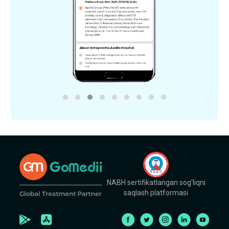
NABH sertifikatlangan sog'liqni
saqlash platformasi