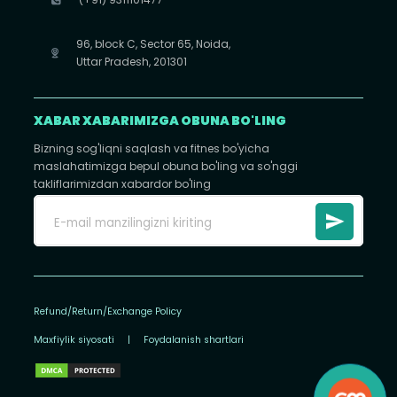
96, block C, Sector 65, Noida,
Uttar Pradesh, 201301
XABAR XABARIMIZGA OBUNA BO'LING
Bizning sog'liqni saqlash va fitnes bo'yicha
maslahatimizga bepul obuna bo'ling va so'nggi
takliflarimizdan xabardor bo'ling
Refund/Return/Exchange Policy
Maxfiylik siyosati
|
Foydalanish shartlari