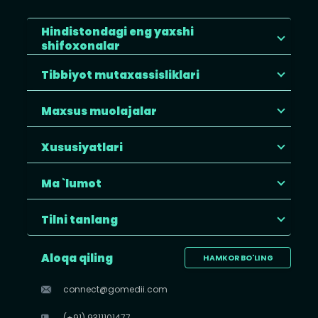
Hindistondagi eng yaxshi
shifoxonalar
Tibbiyot mutaxassisliklari
Maxsus muolajalar
Xususiyatlari
Ma `lumot
Tilni tanlang
Aloqa qiling
HAMKOR BO'LING
connect@gomedii.com
(+91) 9311101477