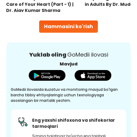
Care of Your Heart (Part - 1) |
in Adults By Dr. Mudas
Dr. Ajay Kumar Sharma
Hammasini ko'rish
Yuklab oling
GoMedii ilovasi
Mavjud
GoMedii ilovasida kuzatuv va monitoring mavjud bo'lgan
barcha tibbiy ehtiyojlaringiz uchun texnologiyaga
asoslangan bir martalik yechim.
Eng yaxshi shifoxona va shifokorlar
tarmoqlari
Sizning holatingiz bo'yicha eng tajribali