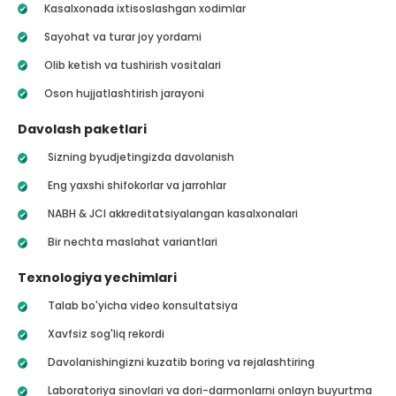
Kasalxonada ixtisoslashgan xodimlar
Sayohat va turar joy yordami
Olib ketish va tushirish vositalari
Oson hujjatlashtirish jarayoni
Davolash paketlari
Sizning byudjetingizda davolanish
Eng yaxshi shifokorlar va jarrohlar
NABH & JCI akkreditatsiyalangan kasalxonalari
Bir nechta maslahat variantlari
Texnologiya yechimlari
Talab bo'yicha video konsultatsiya
Xavfsiz sog'liq rekordi
Davolanishingizni kuzatib boring va rejalashtiring
Laboratoriya sinovlari va dori-darmonlarni onlayn buyurtma