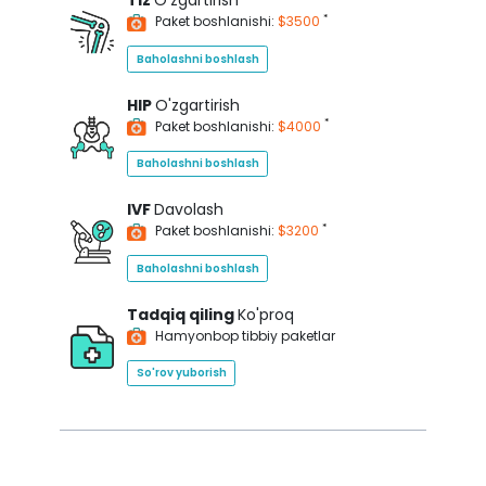
Tiz
O'zgartirish
*
Paket boshlanishi:
$3500
Baholashni boshlash
HIP
O'zgartirish
*
Paket boshlanishi:
$4000
Baholashni boshlash
IVF
Davolash
*
Paket boshlanishi:
$3200
Baholashni boshlash
Tadqiq qiling
Ko'proq
Hamyonbop tibbiy paketlar
So'rov yuborish