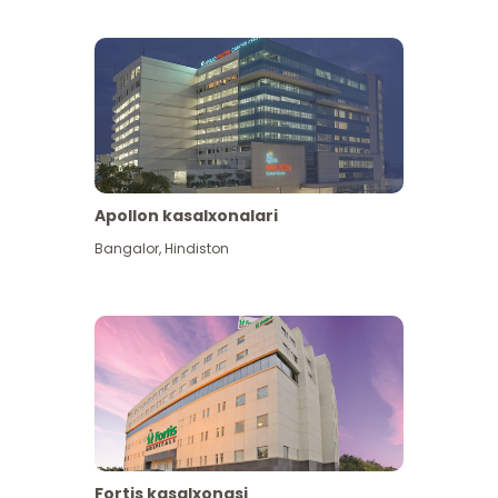
Apollon kasalxonalari
Koʻproq koʻrish
Bangalor
,
Hindiston
Fortis kasalxonasi