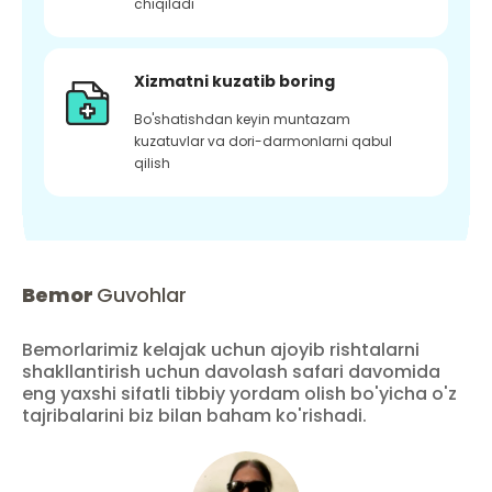
chiqiladi
Xizmatni kuzatib boring
Bo'shatishdan keyin muntazam
kuzatuvlar va dori-darmonlarni qabul
qilish
Bemor
Guvohlar
Bemorlarimiz kelajak uchun ajoyib rishtalarni
shakllantirish uchun davolash safari davomida
eng yaxshi sifatli tibbiy yordam olish bo'yicha o'z
tajribalarini biz bilan baham ko'rishadi.