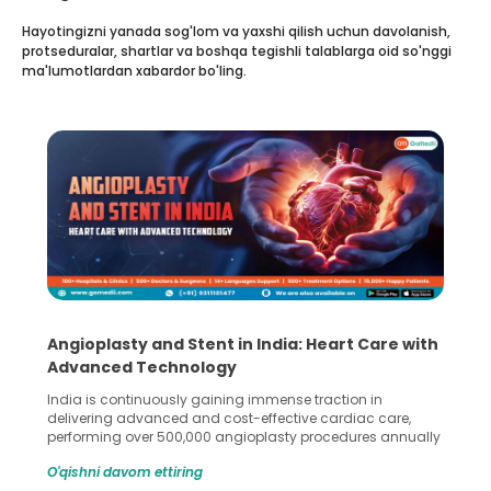
Hayotingizni yanada sog'lom va yaxshi qilish uchun davolanish,
protseduralar, shartlar va boshqa tegishli talablarga oid so'nggi
ma'lumotlardan xabardor bo'ling.
5 Essential Steps for Effective Human Sperm
Collection and Processing Methods
Human sperm collection and processing are critical steps
in advanced reproductive techniques like In Vitro
Fertilization (IVF) and intrauterine insemination (IUI). These
methods enable medical professionals to tackle fertility
O'qishni davom ettiring
challenges and help couples achieve their dream of