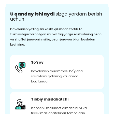
U qanday ishlaydi
sizga yordam berish
uchun
Davolanish yo'lingizni kashf qilishdan tortib to
tushirishgacha bo'lgan muvaffaqiyatga erishishning oson
va shaffof jarayonini silliq, oson jarayon bilan boshdan
kechiring.
So'rov
Davolanish muammosi bo'yicha
so'rovlarni qoldiring va jamoa
bog'lanadi
Tibbiy maslahatchi
Ishonchli ma'lumot almashinuvi va
tibbiy maslahatchimiz tomonidan