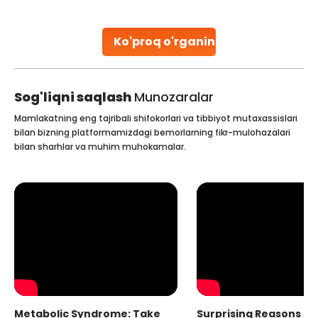
parenthood. Skilled technicians collect sperm using
specialized procedures to ensure optimal quality. Once
collected, they process the
Ko'proq o'rganing
Continue Reading
Sog'liqni saqlash
Munozaralar
Mamlakatning eng tajribali shifokorlari va tibbiyot mutaxassislari
bilan bizning platformamizdagi bemorlarning fikr-mulohazalari
bilan sharhlar va muhim muhokamalar.
Metabolic Syndrome: Take
Surprising Reasons fo