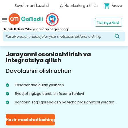
shopping_cart
Buyurtmani kuzatish
Hamkorlarga kirish
Arava
menu
Tizimga kirish
*
Izlash
Uzbek
Tilni yuqoridan o'zgartiring.
Jarayonni osonlashtirish va
integratsiya qilish
Davolashni olish uchun
Kasalxonada qulay yashash
Byudjetingizga qarab shifoxona tanlovi
Har doim sog'liqni saqlash bo'yicha maslahatchi yordami
Hozir maslahatlashing