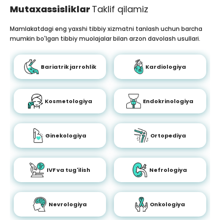
Mutaxassisliklar
Taklif qilamiz
Mamlakatdagi eng yaxshi tibbiy xizmatni tanlash uchun barcha
mumkin bo'lgan tibbiy muolajalar bilan arzon davolash usullari.
Bariatrik jarrohlik
Kardiologiya
Kosmetologiya
Endokrinologiya
Ginekologiya
Ortopediya
IVF va tug'ilish
Nefrologiya
Nevrologiya
Onkologiya