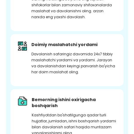
shifokorlar bilan zamonaviy shifoxonalarda
maslahat va davolanishni oling. arzon
narxda eng yaxshi davolash.
Doimiy maslahatchi yordami
Davolanish safaringiz davomida 24x7 tibbiy
maslahatchi yordami va yordami. Jarayon
va davolanishdan keyingi parvarish bo'yicha
har doim maslahat oling.
Bemorning ishini oxirigacha
boshqarish
Kashfiyotdan bo'shatilgunga qadar turli
hujjatlar, jumladan, ishni boshqarish yordami
bilan davolanish safari haqida muntazam
yangilanishlarni oling.