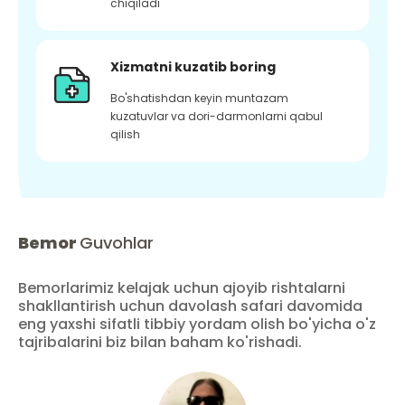
chiqiladi
Xizmatni kuzatib boring
Bo'shatishdan keyin muntazam
kuzatuvlar va dori-darmonlarni qabul
qilish
Bemor
Guvohlar
Bemorlarimiz kelajak uchun ajoyib rishtalarni
shakllantirish uchun davolash safari davomida
eng yaxshi sifatli tibbiy yordam olish bo'yicha o'z
tajribalarini biz bilan baham ko'rishadi.