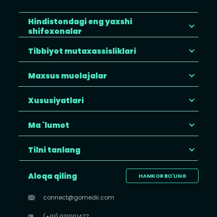
Hindistondagi eng yaxshi
shifoxonalar
Tibbiyot mutaxassisliklari
Maxsus muolajalar
Xususiyatlari
Ma `lumot
Tilni tanlang
Aloqa qiling
HAMKOR BO'LING
connect@gomedii.com
(+91) 9311101477