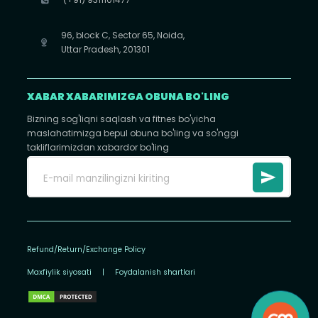
96, block C, Sector 65, Noida,
Uttar Pradesh, 201301
XABAR XABARIMIZGA OBUNA BO'LING
Bizning sog'liqni saqlash va fitnes bo'yicha
maslahatimizga bepul obuna bo'ling va so'nggi
takliflarimizdan xabardor bo'ling
Refund/Return/Exchange Policy
Maxfiylik siyosati
|
Foydalanish shartlari