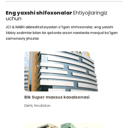
Eng yaxshi shifoxonalar
Ehtiyojlaringiz
uchun
JCI & NABH akkreditatsiyadan o'tgan shifoxonalar, eng yaxshi
tibbiy xodimlar bilan bir qatorda arzon narxlarda mavjud bo'lgan
zamonaviy jihozlar.
Blk Super maxsus kasalxonasi
Dehli
,
Hindiston