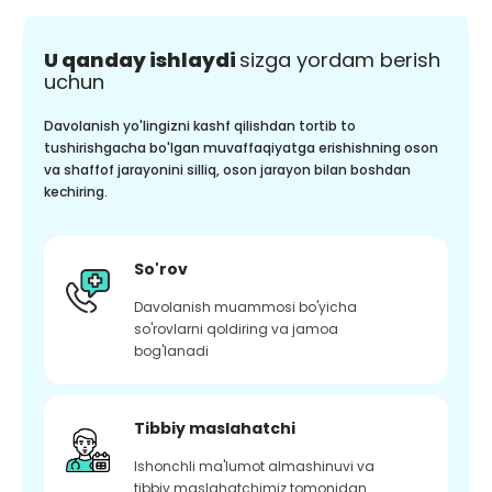
U qanday ishlaydi
sizga yordam berish
uchun
Davolanish yo'lingizni kashf qilishdan tortib to
tushirishgacha bo'lgan muvaffaqiyatga erishishning oson
va shaffof jarayonini silliq, oson jarayon bilan boshdan
kechiring.
So'rov
Davolanish muammosi bo'yicha
so'rovlarni qoldiring va jamoa
bog'lanadi
Tibbiy maslahatchi
Ishonchli ma'lumot almashinuvi va
tibbiy maslahatchimiz tomonidan