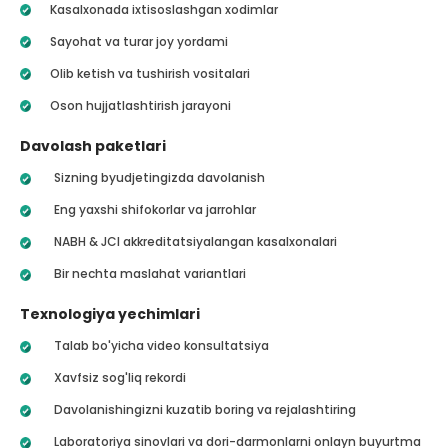
Kasalxonada ixtisoslashgan xodimlar
Sayohat va turar joy yordami
Olib ketish va tushirish vositalari
Oson hujjatlashtirish jarayoni
Davolash paketlari
Sizning byudjetingizda davolanish
Eng yaxshi shifokorlar va jarrohlar
NABH & JCI akkreditatsiyalangan kasalxonalari
Bir nechta maslahat variantlari
Texnologiya yechimlari
Talab bo'yicha video konsultatsiya
Xavfsiz sog'liq rekordi
Davolanishingizni kuzatib boring va rejalashtiring
Laboratoriya sinovlari va dori-darmonlarni onlayn buyurtma