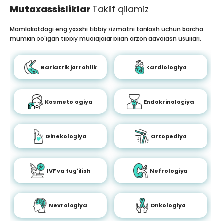
Mutaxassisliklar
Taklif qilamiz
Mamlakatdagi eng yaxshi tibbiy xizmatni tanlash uchun barcha
mumkin bo'lgan tibbiy muolajalar bilan arzon davolash usullari.
Bariatrik jarrohlik
Kardiologiya
Kosmetologiya
Endokrinologiya
Ginekologiya
Ortopediya
IVF va tug'ilish
Nefrologiya
Nevrologiya
Onkologiya