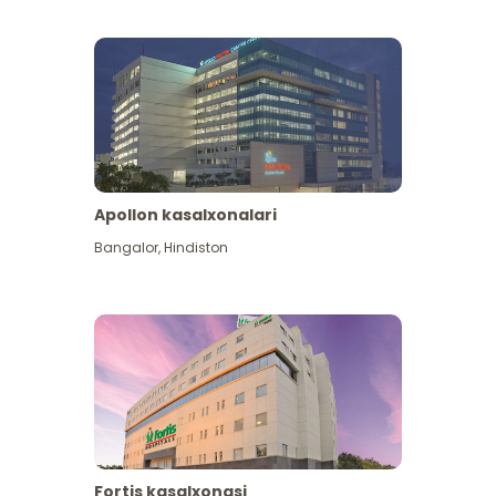
Apollon kasalxonalari
Koʻproq koʻrish
Bangalor
,
Hindiston
Fortis kasalxonasi