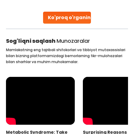
parenthood. Skilled technicians collect sperm using
specialized procedures to ensure optimal quality. Once
collected, they process the
Ko'proq o'rganing
Continue Reading
Sog'liqni saqlash
Munozaralar
Mamlakatning eng tajribali shifokorlari va tibbiyot mutaxassislari
bilan bizning platformamizdagi bemorlarning fikr-mulohazalari
bilan sharhlar va muhim muhokamalar.
Metabolic Syndrome: Take
Surprising Reasons fo