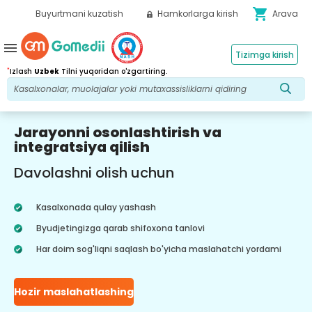
shopping_cart
Buyurtmani kuzatish
Hamkorlarga kirish
Arava
menu
Tizimga kirish
*
Izlash
Uzbek
Tilni yuqoridan o'zgartiring.
Jarayonni osonlashtirish va
integratsiya qilish
Davolashni olish uchun
Kasalxonada qulay yashash
Byudjetingizga qarab shifoxona tanlovi
Har doim sog'liqni saqlash bo'yicha maslahatchi yordami
Hozir maslahatlashing