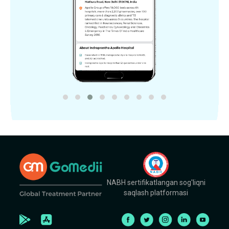
NABH sertifikatlangan sog'liqni
saqlash platformasi