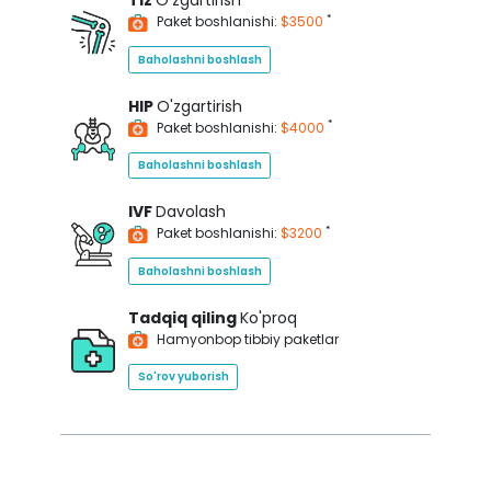
Tiz
O'zgartirish
*
Paket boshlanishi:
$3500
Baholashni boshlash
HIP
O'zgartirish
*
Paket boshlanishi:
$4000
Baholashni boshlash
IVF
Davolash
*
Paket boshlanishi:
$3200
Baholashni boshlash
Tadqiq qiling
Ko'proq
Hamyonbop tibbiy paketlar
So'rov yuborish