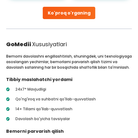
Ko'proq o'rganing
GoMedii
Xususiyatlari
Bemorni davolashni engillashtirish, shuningdek, uni texnologiyaga
asoslangan yechimlar, bemorlarni parvarish qilish tizimi va
davolash safarining har bir bosqichida shaffoflik bilan ta'minlash.
Tibbiy maslahatchi yordami
24x7* Mavjudligi
Qo'ng'iroq va suhbatni qo'llab-quvvatlash
14+ Tillarni qo'llab-quvvatlash
Davolash bo'yicha tavsiyalar
Bemorni parvarish qilish