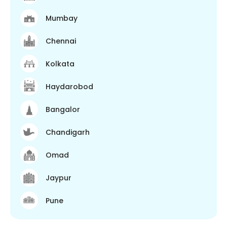
Mumbay
Chennai
Kolkata
Haydarobod
Bangalor
Chandigarh
Omad
Jaypur
Pune