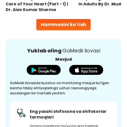
Care of Your Heart (Part - 1) |
in Adults By Dr. Mudas
Dr. Ajay Kumar Sharma
Hammasini ko'rish
Yuklab oling
GoMedii ilovasi
Mavjud
GoMedii ilovasida kuzatuv va monitoring mavjud bo'lgan
barcha tibbiy ehtiyojlaringiz uchun texnologiyaga
asoslangan bir martalik yechim.
Eng yaxshi shifoxona va shifokorlar
tarmoqlari
Sizning holatingiz bo'yicha eng tajribali