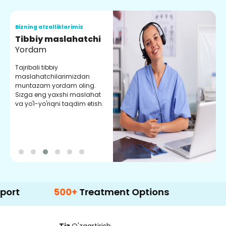
Bizning afzalliklarimiz
B
Tibbiy maslahatchi
O
Yordam
M
Tajribali tibbiy
S
maslahatchilarimizdan
y
muntazam yordam oling.
r
Sizga eng yaxshi maslahat
e
va yo'l-yo'riqni taqdim etish.
b
500+
Treatment Options