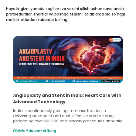
Hayotingizni yanada sog'lom va yaxshi qilish uchun davolanish,
protseduralar, shartlar va boshqa tegishli talablarga oid so'nggi
ma'lumotlardan xabardor bo'ling.
5 Essential Steps for Effective Human Sperm
Collection and Processing Methods
Human sperm collection and processing are critical steps
in advanced reproductive techniques like In Vitro
Fertilization (IVF) and intrauterine insemination (IUI). These
methods enable medical professionals to tackle fertility
O'qishni davom ettiring
challenges and help couples achieve their dream of