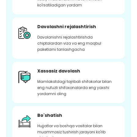
ko'rsatiladigan yordam
Davolashni rejalashtirish
Davolanishni rejalashtirishda
chiptalardan viza va eng maqbul
paketlarni tanlashgacha
Xassasiz davolash
Mamlakatdagi tajribali shifokorlar bilan
eng nufuzli shifoxonalarda eng yaxshi
yordamni oling
Bo'shatish
Hujjatlar va boshqa vositalar bilan
muammosiz tushirish jarayoni ko'rib