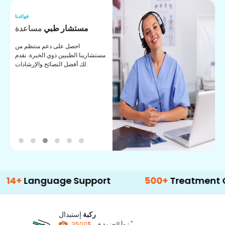
نا
فوائدنا
ت
مستشار طبي
مساعدة
ت
احصل على دعم منتظم من
مستشارينا الطبيين ذوي الخبرة. نقدم
ا
لك أفضل النصائح والإرشادات.
ي
ة
anguage Support
500+
Treatment Option
ركبة
إستبدال
*
$3500
تبدأ الحزمة في