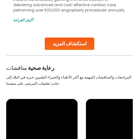
delivering advanced and cost-effective cardiac care,
performing over 500,000 angioplasty procedures annually
with a success rate exceeding 90%. Patients across the
أكمل القراءة
globe are searching for treatments like angioplasty and
stent placement in Indian hospitals, owing to the
combination of high-quality care and affordability.
Studies, such as one published
استكشاف المزيد
Continue Reading
رعاية صحية
مناقشات
المراجعات والمناقشات المهمة مع أكثر الأطباء والخبراء الطبيين خبرة في البلاد إلى
جانب تعليقات المرضى على منصتنا.