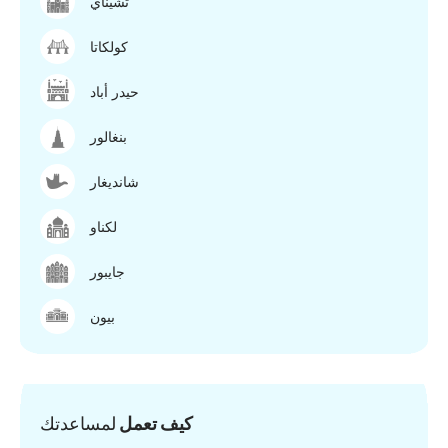
تشيناي
كولكاتا
حيدر أباد
بنغالور
شانديغار
لكناو
جايبور
بيون
كيف تعمل
لمساعدتك