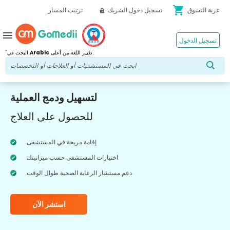
shopping_cart
عربة التسوق
تسجيل دخول الشريك
ترتيب المسار
menu
تسجيل الدخول
*
تغيير اللغة من أعلى.
Arabic
البحث في
لتسهيل ودمج العملية
للحصول على العلاج
إقامة مريحة في المستشفى
اختيارات المستشفى حسب ميزانيتك
دعم مستشار الرعاية الصحية طوال الوقت
استشر الآن