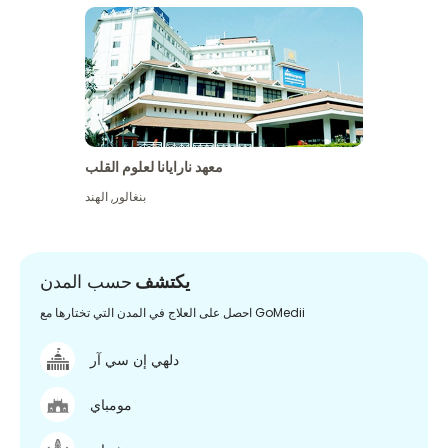
معهد نارايانا لعلوم القلب
بنغالور
,
الهند
يكتشف
حسب المدن
احصل على العلاج في المدن التي تختارها مع GoMedii
دلهي إن سي آر
مومباي