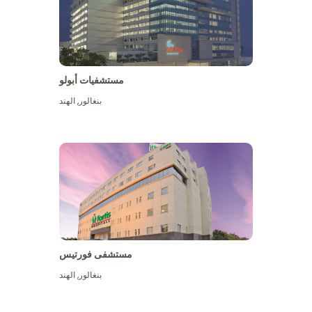
مستشفيات أبولو
بنغالور
,
الهند
عرض المزيد
مستشفى فورتيس
بنغالور
,
الهند