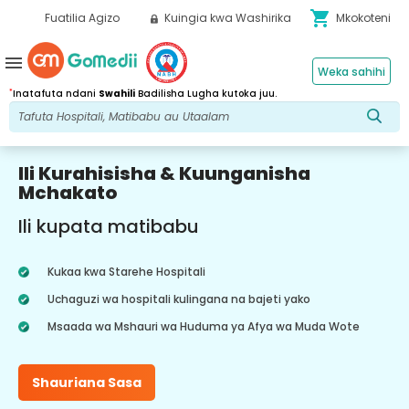
shopping_cart
Fuatilia Agizo
Kuingia kwa Washirika
Mkokoteni
menu
Weka sahihi
*
Inatafuta ndani
Swahili
Badilisha Lugha kutoka juu.
Ili Kurahisisha & Kuunganisha
Mchakato
Ili kupata matibabu
Kukaa kwa Starehe Hospitali
Uchaguzi wa hospitali kulingana na bajeti yako
Msaada wa Mshauri wa Huduma ya Afya wa Muda Wote
Shauriana Sasa