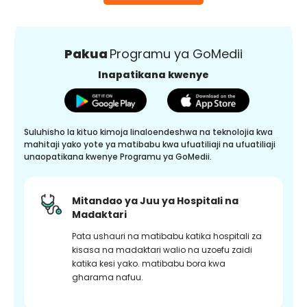
Pakua
Programu ya GoMedii
Inapatikana kwenye
Suluhisho la kituo kimoja linaloendeshwa na teknolojia kwa
mahitaji yako yote ya matibabu kwa ufuatiliaji na ufuatiliaji
unaopatikana kwenye Programu ya GoMedii.
Mitandao ya Juu ya Hospitali na
Madaktari
Pata ushauri na matibabu katika hospitali za
kisasa na madaktari walio na uzoefu zaidi
katika kesi yako. matibabu bora kwa
gharama nafuu.