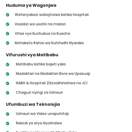
Huduma ya Wagonjwa
Wafanyakazi waliojitolea katika Hospitali
Usaidizi wa usafiri na malazi
Vifaa vya Kuchukua na Kuacha
Mchakato Rahisi wa Kuhifadhi Nyaraka
Vifurushi vya Matibabu
Matibabu katika bajeti yako
Madaktari na Madaktari Bora wa Upasuaji
NABH & Hospitali Zilizoidhinishwa na JCI
Chaguzi nyingi za Ushauri
Ufumbuzi wa Teknolojia
Ushauri wa Video unapohitaji
Rekodi ya afya iliyolindwa