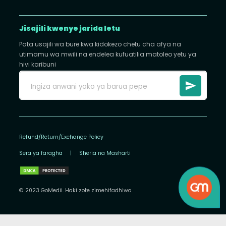
Jisajili kwenye jarida letu
Pata usajili wa bure kwa kidokezo chetu cha afya na
utimamu wa mwili na endelea kufuatilia matoleo yetu ya
hivi karibuni
Refund/Return/Exchange Policy
Sera ya faragha
|
Sheria na Masharti
© 2023 GoMedii. Haki zote zimehifadhiwa