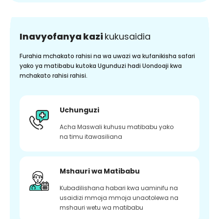
Inavyofanya kazi
kukusaidia
Furahia mchakato rahisi na wa uwazi wa kufanikisha safari
yako ya matibabu kutoka Ugunduzi hadi Uondoaji kwa
mchakato rahisi rahisi.
Uchunguzi
Acha Maswali kuhusu matibabu yako
na timu itawasiliana
Mshauri wa Matibabu
Kubadilishana habari kwa uaminifu na
usaidizi mmoja mmoja unaotolewa na
mshauri wetu wa matibabu