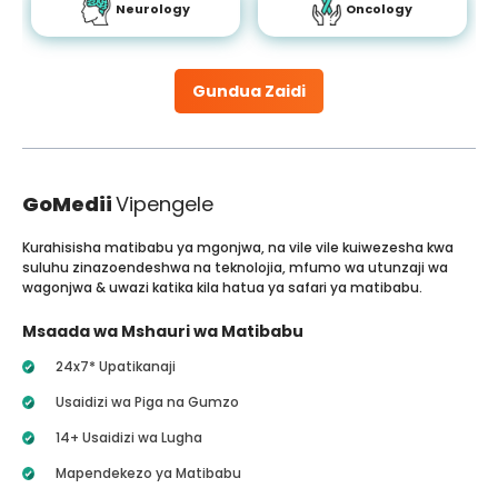
Neurology
Oncology
Gundua Zaidi
GoMedii
Vipengele
Kurahisisha matibabu ya mgonjwa, na vile vile kuiwezesha kwa
suluhu zinazoendeshwa na teknolojia, mfumo wa utunzaji wa
wagonjwa & uwazi katika kila hatua ya safari ya matibabu.
Msaada wa Mshauri wa Matibabu
24x7* Upatikanaji
Usaidizi wa Piga na Gumzo
14+ Usaidizi wa Lugha
Mapendekezo ya Matibabu