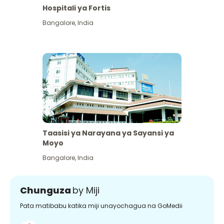
Hospitali ya Fortis
Bangalore
,
India
Taasisi ya Narayana ya Sayansi ya
Moyo
Bangalore
,
India
Chunguza
by Miji
Pata matibabu katika miji unayochagua na GoMedii