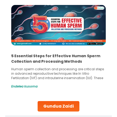
5 Essential Steps for Effective Human Sperm
Collection and Processing Methods
Human sperm collection and processing are critical steps
in advanced reproductive techniques like In Vitro
Fertilization (IVF) and intrauterine insemination (IUI). These
methods enable medical professionals to tackle fertility
Endelea kusoma
challenges and help couples achieve their dream of
parenthood. Skilled technicians collect sperm using
specialized procedures to ensure optimal quality. Once
collected, they process the
Gundua Zaidi
Continue Reading