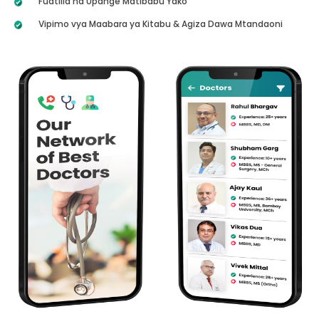
Fuatilia na Upange Matibabu Yako
Vipimo vya Maabara ya Kitabu & Agiza Dawa Mtandaoni