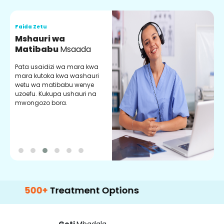
Faida Zetu
F
Mshauri wa
V
Matibabu
Msaada
U
Pata usaidizi wa mara kwa
U
mara kutoka kwa washauri
m
wetu wa matibabu wenye
z
uzoefu. Kukupa ushauri na
w
mwongozo bora.
b
0+
Treatment Options