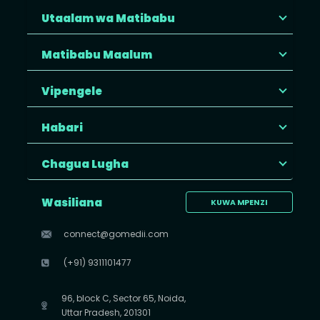
Utaalam wa Matibabu
Matibabu Maalum
Vipengele
Habari
Chagua Lugha
Wasiliana
KUWA MPENZI
connect@gomedii.com
(+91) 9311101477
96, block C, Sector 65, Noida,
Uttar Pradesh, 201301