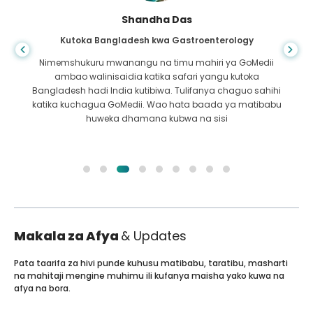
Shandha Das
Kutoka Bangladesh kwa Gastroenterology
Nimemshukuru mwanangu na timu mahiri ya GoMedii
ambao walinisaidia katika safari yangu kutoka
Bangladesh hadi India kutibiwa. Tulifanya chaguo sahihi
katika kuchagua GoMedii. Wao hata baada ya matibabu
huweka dhamana kubwa na sisi
Makala za Afya
& Updates
Pata taarifa za hivi punde kuhusu matibabu, taratibu, masharti
na mahitaji mengine muhimu ili kufanya maisha yako kuwa na
afya na bora.