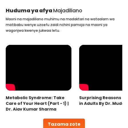
Huduma ya afya
Majadiliano
Maoni na majadiliano muhimu na madaktari na wataalam wa
matibabu wenye uzoefu zaidi nchini pamoja na maoni ya
wagonjwa kwenye jukwaa letu.
Metabolic Syndrome: Take
Surprising Reasons fo
Care of Your Heart (Part - 1) |
in Adults By Dr. Mudas
Dr. Ajay Kumar Sharma
Tazama zote