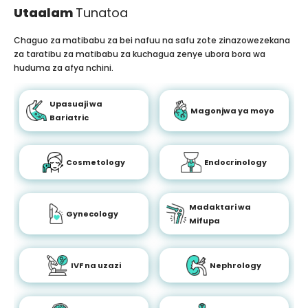
Utaalam
Tunatoa
Chaguo za matibabu za bei nafuu na safu zote zinazowezekana
za taratibu za matibabu za kuchagua zenye ubora bora wa
huduma za afya nchini.
Upasuaji wa
Magonjwa ya moyo
Bariatric
Cosmetology
Endocrinology
Madaktari wa
Gynecology
Mifupa
IVF na uzazi
Nephrology