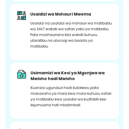
Usaidizi wa Mshauri Mwema
Usaidizi na usaidizi wa mshauri wa matibabu
wa 24x7 wakati wa safari yako ya matibabu.
Pata mashauriano kila wakati kuhusu
utaratibu na utunzaji wa baada ya
matibabu.
Usimamizi wa Kesi ya Mgonjwa wa
Mwisho hadi Mwisho
Kuanzia ugunduzi hadi kutolewa, pata
masasisho ya mara kwa mara kuhusu safari
ya matibabu kwa usaidizi wa kudhibiti kesi
ikijumuisha hati mbalimbali.