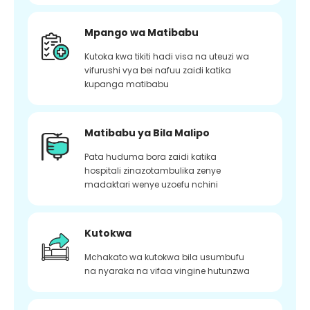
Mpango wa Matibabu
Kutoka kwa tikiti hadi visa na uteuzi wa
vifurushi vya bei nafuu zaidi katika
kupanga matibabu
Matibabu ya Bila Malipo
Pata huduma bora zaidi katika
hospitali zinazotambulika zenye
madaktari wenye uzoefu nchini
Kutokwa
Mchakato wa kutokwa bila usumbufu
na nyaraka na vifaa vingine hutunzwa