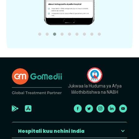
Jukwaa la Huduma ya Afya
lililothibitishwa na NABH
Hospitali kuu nchini India