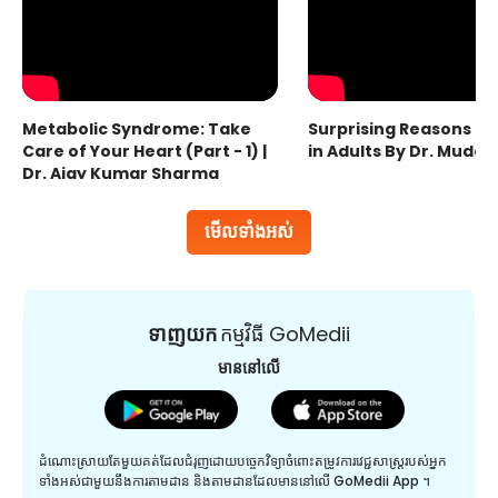
Metabolic Syndrome: Take
Surprising Reasons fo
Care of Your Heart (Part - 1) |
in Adults By Dr. Mudas
Dr. Ajay Kumar Sharma
មើលទាំងអស់
ទាញយក
កម្មវិធី GoMedii
មាននៅលើ
ដំណោះស្រាយតែមួយគត់ដែលជំរុញដោយបច្ចេកវិទ្យាចំពោះតម្រូវការវេជ្ជសាស្រ្តរបស់អ្នក
ទាំងអស់ជាមួយនឹងការតាមដាន និងតាមដានដែលមាននៅលើ GoMedii App ។