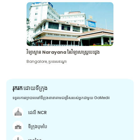
វិទ្យាស្ថាន Narayana នៃវិទ្យាសាស្រ្តបេះដូង
Bangalore
,
ប្រទេសឥណ្ឌា
រុករក
ដោយទីក្រុង
ទទួលការព្យាបាលនៅទីក្រុងនានាតាមជម្រើសរបស់អ្នកជាមួយ GoMedii
ដេលី NCR
ទីក្រុងបុមបៃ