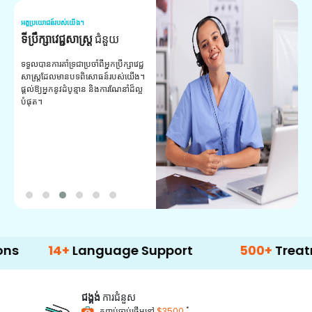
អត្ថប្រយោជន៍របស់យើង។
អត
ទីប្រឹក្សាវេជ្ជសាស្ត្រ
ជំនួយ
វ
យ
ទទួលបានការគាំទ្រជាប្រចាំពីអ្នកប្រឹក្សាវេជ្ជ
សាស្ត្រដែលមានបទពិសោធន៍របស់យើង។
ក
ផ្តល់ឱ្យអ្នកនូវដំបូន្មាន និងការណែនាំដ៏ល្អ
វ
បំផុត។
ប
ក្
ព
ឡ
14+
Language Support
500+
Treatment O
ជង្គង់
ការជំនួស
*
កញ្ចប់ចាប់ផ្តើមនៅ
$3500