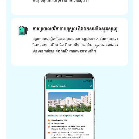
ការគ្រប់គ្រងករណី រួមទាំងឯកសារផ្សេងៗ។
ការព្យាបាលថវិកាងាយស្រួល និងឯកសារមិនស្មុគស្មាញ
ទទួលបានជម្រើសនៃការព្យាបាលតាមតម្រូវការ។ ការប៉ាន់ប្រមាណ
ដែលសមស្របនឹងថវិកា និងបទពិសោធន៍នៃការផ្ទុកឯកសារដែល
មិនមានការរំខាន និងដំណើរការតាមរយៈកម្មវិធី។