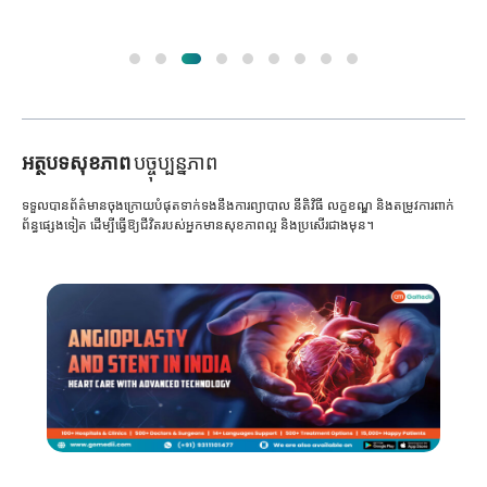
អត្ថបទសុខភាព
បច្ចុប្បន្នភាព
ទទួលបានព័ត៌មានចុងក្រោយបំផុតទាក់ទងនឹងការព្យាបាល នីតិវិធី លក្ខខណ្ឌ និងតម្រូវការពាក់
ព័ន្ធផ្សេងទៀត ដើម្បីធ្វើឱ្យជីវិតរបស់អ្នកមានសុខភាពល្អ និងប្រសើរជាងមុន។