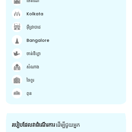
ចេនណៃ
Kolkata
អ៊ីដ្រាបាដ
Bangalore
ចាន់ឌីហ្គា
សំណាង
ចៃពួរ
ពុន
របៀបដែលវាដំណើរការ
ដើម្បី​ជួយ​អ្នក