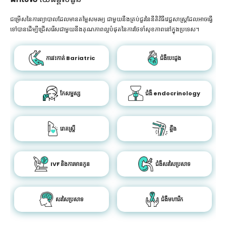
ជម្រើសនៃការព្យាបាលដែលមានតម្លៃសមរម្យ ជាមួយនឹងគ្រប់ជួរនៃនីតិវិធីវេជ្ជសាស្រ្តដែលអាចធ្វើ
ទៅបានដើម្បីជ្រើសរើសជាមួយនឹងគុណភាពល្អបំផុតនៃការថែទាំសុខភាពនៅក្នុងប្រទេស។
ការវះកាត់ Bariatric
ជំងឺបេះដូង
កែសម្ផស្ស
ជំងឺ endocrinology
រោគស្ត្រី
ឆ្អឹង
IVF និងការមានកូន
ជំងឺសរសៃប្រសាទ
សរសៃប្រសាទ
ជំងឺមហារីក