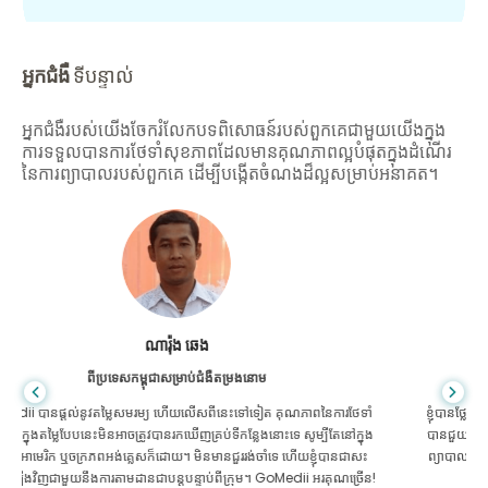
អ្នកជំងឺ
ទីបន្ទាល់
អ្នកជំងឺរបស់យើងចែករំលែកបទពិសោធន៍របស់ពួកគេជាមួយយើងក្នុង
ការទទួលបានការថែទាំសុខភាពដែលមានគុណភាពល្អបំផុតក្នុងដំណើរ
នៃការព្យាបាលរបស់ពួកគេ ដើម្បីបង្កើតចំណងដ៏ល្អសម្រាប់អនាគត។
សានដាដាស
ពីបង់ក្លាដែសសម្រាប់ជំងឺក្រពះពោះវៀន
ខ្ញុំបានថ្លែងអំណរគុណដល់កូនប្រុសរបស់ខ្ញុំ និងក្រុមដ៏អស្ចារ្យរបស់ GoMedii ដែល
បានជួយខ្ញុំក្នុងការធ្វើដំណើររបស់ខ្ញុំពីបង់ក្លាដែសទៅកាន់ប្រទេសឥណ្ឌាដើម្បីទទួលការ
ព្យាបាល។ យើងបានធ្វើការជ្រើសរើសត្រឹមត្រូវក្នុងការជ្រើសរើស GoMedii ។ ពួកគេ
សូម្បីតែបន្ទាប់ពីការព្យាបាលរក្សាទំនាក់ទំនងដ៏ល្អជាមួយយើង