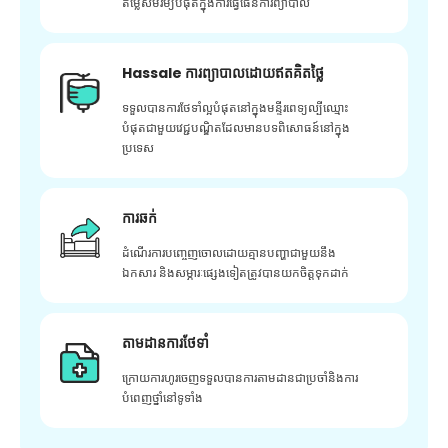
តម្លៃសមរម្យបំផុតក្នុងការធ្វើផែនការព្យាបាល
Hassale ការព្យាបាលដោយឥតគិតថ្លៃ
ទទួលបានការថែទាំល្អបំផុតនៅក្នុងមន្ទីរពេទ្យល្បីឈ្មោះ
បំផុតជាមួយវេជ្ជបណ្ឌិតដែលមានបទពិសោធន៍នៅក្នុង
ប្រទេស
ការឆក់
ដំណើរការបញ្ចេញចោលដោយគ្មានបញ្ហាជាមួយនឹង
ឯកសារ និងសម្ភារៈផ្សេងទៀតត្រូវបានយកចិត្តទុកដាក់
តាមដានការថែទាំ
ក្រោយ​ការ​ហូរ​ចេញ​ទទួល​បាន​ការ​តាមដាន​ជា​ប្រចាំ​និង​ការ​
បំពេញ​ថ្នាំ​នៅ​ទូទាំង​