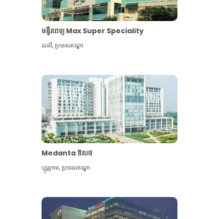
មន្ទីរពេទ្យ Max Super Speciality
ដេលី
,
ប្រទេសឥណ្ឌា
Medanta ឱសថ
ហ្គូរូក្រាម
,
ប្រទេសឥណ្ឌា