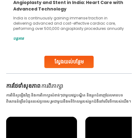
Angioplasty and Stent in India: Heart Care with
Advanced Technology
India is continuously gaining immense traction in
delivering advanced and cost-effective cardiac care,
performing over 500,000 angioplasty procedures annually
with a success rate exceeding 90%. Patients across the
បន្តអាន
globe are searching for treatments like angioplasty and
stent placement in Indian hospitals, owing to the
combination of high-quality care and affordability.
Studies, such as one published
ស្វែងយល់បន្ថែម
Continue Reading
ការ​ថែទាំ​សុខភាព
ការពិភាក្សា
ការពិនិត្យឡើងវិញ និងការពិភាក្សាសំខាន់ៗជាមួយវេជ្ជបណ្ឌិត និងអ្នកជំនាញដែលមានបទ
ពិសោធន៍ច្រើនបំផុតរបស់ប្រទេស រួមជាមួយនឹងមតិកែលម្អរបស់អ្នកជំងឺនៅលើវេទិការបស់យើង។