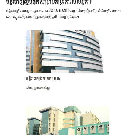
មន្ទីរពេទ្យល្អបំផុត
សម្រាប់តម្រូវការរបស់អ្នក។
មន្ទីរពេទ្យដែលទទួលស្គាល់ដោយ JCI & NABH ជាមួយនឹងគ្រឿងបរិក្ខារទំនើបៗដែលអាច
រកបានក្នុងតម្លៃសមរម្យ រួមជាមួយបុគ្គលិកពេទ្យល្អបំផុត។
មន្ទីរពេទ្យឯកទេស Blk
ដេលី
,
ប្រទេសឥណ្ឌា