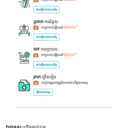
ចាប់ផ្តើមការវាយតម្លៃ
ត្រគាក
ការជំនួស
*
កញ្ចប់ចាប់ផ្តើមនៅ
$4000
ចាប់ផ្តើមការវាយតម្លៃ
IVF
ការព្យាបាល
*
កញ្ចប់ចាប់ផ្តើមនៅ
$3200
ចាប់ផ្តើមការវាយតម្លៃ
រុករក
ច្រើនទៀត
កញ្ចប់វេជ្ជសាស្ត្រដែលមានតម្លៃសមរម្យ
ផ្ញើការសាកសួរ
ឯកទេស
យើងផ្តល់ជូន