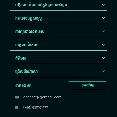
មន្ទីរពេទ្យកំពូលនៅក្នុងប្រទេសឥណ្ឌា
ឯកទេសវេជ្ជសាស្ត្រ
ការព្យាបាលឯកទេស
លក្ខណៈពិសេស
ព័ត៌មាន
ជ្រើសរើស​ភាសា
ទាក់ទងមក
ក្លាយជាដៃគូ
connect@gomedii.com
(+91) 9311101477