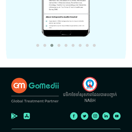
វេទិកាថែទាំសុខភាពដែលបានបញ្ជាក់
NABH