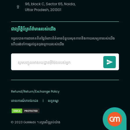
96, block C, Sector 65, Noida,
Uttar Pradesh, 201301
ជាវព្រឹត្តិប័ត្រព័ត៌មានរបស់យើង
ទទួលបានការជាវឥតគិតថ្លៃចំពោះព័ត៌មានជំនួយសុខភាពនិងកាយសម្បទារបស់យើង
ហើយរង់ចាំការផ្តល់ជូនចុងក្រោយរបស់យើង
Refund/Return/Exchange Policy
គោលការណ៍​ភាព​ឯកជន
|
លក្ខខណ្ឌ
© 2023 GoMedii ។ រក្សា​រ​សិទ្ធ​គ្រប់យ៉ាង