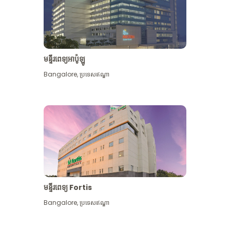
មន្ទីរពេទ្យអាប៉ូឡូ
Bangalore
,
ប្រទេសឥណ្ឌា
មើល​ច្រើន​ទៀត
មន្ទីរពេទ្យ Fortis
Bangalore
,
ប្រទេសឥណ្ឌា