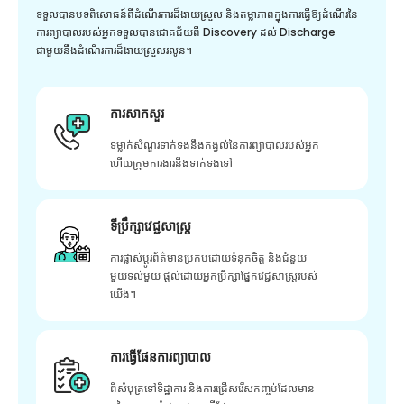
ទទួលបានបទពិសោធន៍ពីដំណើរការដ៏ងាយស្រួល និងតម្លាភាពក្នុងការធ្វើឱ្យដំណើរនៃ
ការព្យាបាលរបស់អ្នកទទួលបានជោគជ័យពី Discovery ដល់ Discharge
ជាមួយនឹងដំណើរការដ៏ងាយស្រួលរលូន។
ការសាកសួរ
ទម្លាក់សំណួរទាក់ទងនឹងកង្វល់នៃការព្យាបាលរបស់អ្នក
ហើយក្រុមការងារនឹងទាក់ទងទៅ
ទីប្រឹក្សាវេជ្ជសាស្ត្រ
ការផ្លាស់ប្តូរព័ត៌មានប្រកបដោយទំនុកចិត្ត និងជំនួយ
មួយទល់មួយ ផ្តល់ដោយអ្នកប្រឹក្សាផ្នែកវេជ្ជសាស្រ្តរបស់
យើង។
ការធ្វើផែនការព្យាបាល
ពីសំបុត្រទៅទិដ្ឋាការ និងការជ្រើសរើសកញ្ចប់ដែលមាន