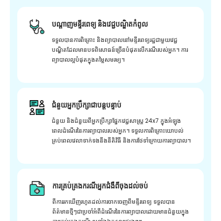
បណ្តាញមន្ទីរពេទ្យ និងវេជ្ជបណ្ឌិតកំពូល
ទទួលបានការពិគ្រោះ និងព្យាបាលនៅមន្ទីរពេទ្យរដ្ឋជាមួយវេជ្ជ
បណ្ឌិតដែលមានបទពិសោធន៍ច្រើនបំផុតលើករណីរបស់អ្នក។ ការ
ព្យាបាលល្អបំផុតក្នុងតម្លៃសមរម្យ។
ជំនួយអ្នកប្រឹក្សាជាបន្តបន្ទាប់
ជំនួយ និងជំនួយពីអ្នកប្រឹក្សាផ្នែកវេជ្ជសាស្រ្ត 24x7 ក្នុងអំឡុង
ពេលដំណើរនៃការព្យាបាលរបស់អ្នក។ ទទួលការពិគ្រោះយោបល់
គ្រប់ពេលវេលាទាក់ទងនឹងនីតិវិធី និងការថែទាំក្រោយការព្យាបាល។
ការគ្រប់គ្រងករណីអ្នកជំងឺពីចុងដល់ចប់
ពីការរកឃើញរហូតដល់ការចាកចេញពីមន្ទីរពេទ្យ ទទួលបាន
ព័ត៌មានថ្មីៗជាប្រចាំអំពីដំណើរនៃការព្យាបាលដោយមានជំនួយក្នុង