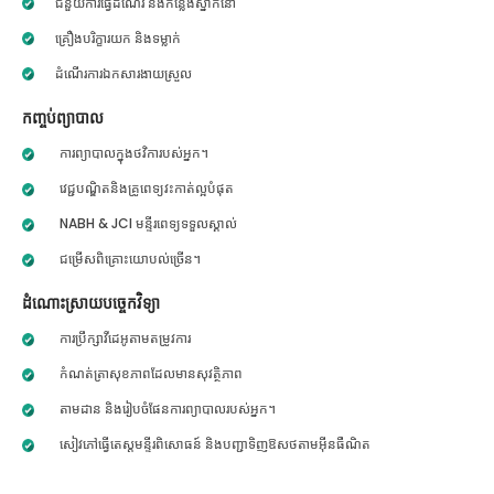
ជំនួយការធ្វើដំណើរ និងកន្លែងស្នាក់នៅ
គ្រឿងបរិក្ខារយក និងទម្លាក់
ដំណើរការឯកសារងាយស្រួល
កញ្ចប់ព្យាបាល
ការព្យាបាលក្នុងថវិការបស់អ្នក។
វេជ្ជបណ្ឌិតនិងគ្រូពេទ្យវះកាត់ល្អបំផុត
NABH & JCI មន្ទីរពេទ្យទទួលស្គាល់
ជម្រើសពិគ្រោះយោបល់ច្រើន។
ដំណោះស្រាយបច្ចេកវិទ្យា
ការប្រឹក្សាវីដេអូតាមតម្រូវការ
កំណត់ត្រាសុខភាពដែលមានសុវត្ថិភាព
តាមដាន និងរៀបចំផែនការព្យាបាលរបស់អ្នក។
សៀវភៅធ្វើតេស្តមន្ទីរពិសោធន៍ និងបញ្ជាទិញឱសថតាមអ៊ីនធឺណិត