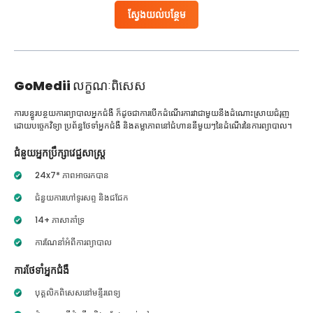
ស្វែងយល់បន្ថែម
GoMedii
លក្ខណៈពិសេស
ការបន្ធូរបន្ថយការព្យាបាលអ្នកជំងឺ ក៏ដូចជាការបើកដំណើរការវាជាមួយនឹងដំណោះស្រាយជំរុញ
ដោយបច្ចេកវិទ្យា ប្រព័ន្ធថែទាំអ្នកជំងឺ និងតម្លាភាពនៅជំហាននីមួយៗនៃដំណើរនៃការព្យាបាល។
ជំនួយអ្នកប្រឹក្សាវេជ្ជសាស្ត្រ
24x7* ភាពអាចរកបាន
ជំនួយការហៅទូរសព្ទ និងជជែក
14+ ភាសាគាំទ្រ
ការណែនាំអំពីការព្យាបាល
ការថែទាំអ្នកជំងឺ
បុគ្គលិកពិសេសនៅមន្ទីរពេទ្យ