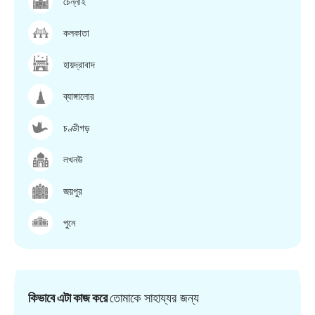
চেন্নাই
কলকাতা
হায়দ্রাবাদ
ব্যাঙ্গালোর
চণ্ডীগড়
লখনউ
জয়পুর
পুনে
কিভাবে এটা কাজ করে
তোমাকে সাহায্যর জন্য