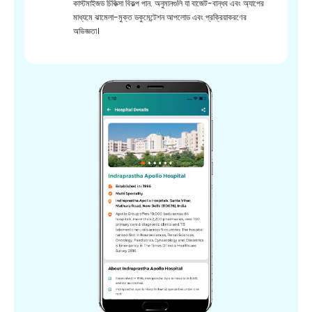
কাস্টমাইজড চিকিত্সা বিকল্প পান. অনুমানগুলি যা বাজেট-বান্ধব এবং অ্যাপের
মাধ্যমে ঝামেলা-মুক্ত ডকুমেন্টেশন আপলোড এবং প্রক্রিয়াকরণের
অভিজ্ঞতা।