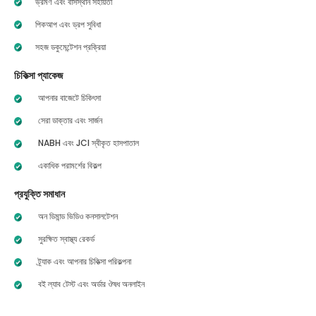
ভ্রমণ এবং বাসস্থান সহায়তা
পিকআপ এবং ড্রপ সুবিধা
সহজ ডকুমেন্টেশন প্রক্রিয়া
চিকিত্সা প্যাকেজ
আপনার বাজেটে চিকিৎসা
সেরা ডাক্তার এবং সার্জন
NABH এবং JCI স্বীকৃত হাসপাতাল
একাধিক পরামর্শের বিকল্প
প্রযুক্তি সমাধান
অন ডিমান্ড ভিডিও কনসালটেশন
সুরক্ষিত স্বাস্থ্য রেকর্ড
ট্র্যাক এবং আপনার চিকিত্সা পরিকল্পনা
বই ল্যাব টেস্ট এবং অর্ডার ঔষধ অনলাইন