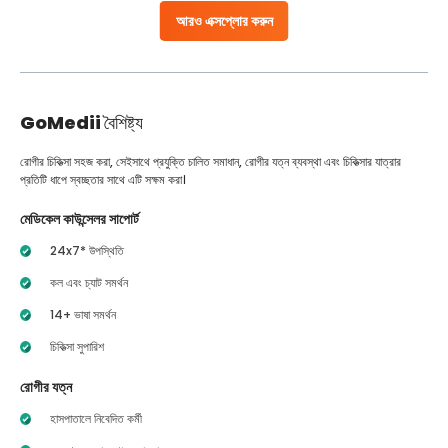
আরও এক্সপ্লোর করুন
GoMedii
বৈশিষ্ট্য
রোগীর চিকিত্সা সহজ করা, সেইসাথে প্রযুক্তি চালিত সমাধান, রোগীর যত্ন ব্যবস্থা এবং চিকিত্সার যাত্রার
প্রতিটি ধাপে স্বচ্ছতার সাথে এটি সক্ষম করা।
মেডিকেল কাউন্সেলর সাপোর্ট
24x7* উপস্থিতি
কল এবং চ্যাট সমর্থন
14+ ভাষা সমর্থন
চিকিত্সা সুপারিশ
রোগীর যত্ন
হাসপাতালে নিবেদিত কর্মী