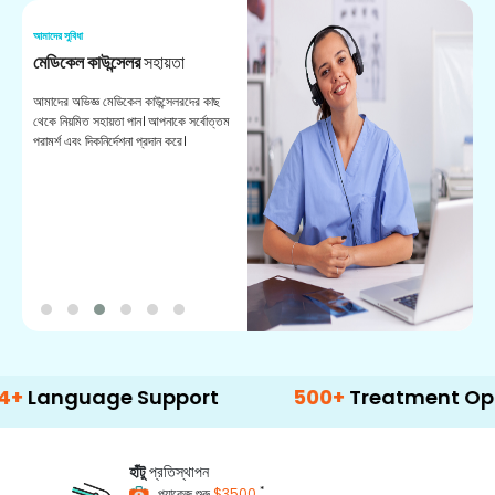
আমাদের সুবিধা
আম
মেডিকেল কাউন্সেলর
সহায়তা
অ
আমাদের অভিজ্ঞ মেডিকেল কাউন্সেলরদের কাছ
ভা
থেকে নিয়মিত সহায়তা পান। আপনাকে সর্বোত্তম
চি
পরামর্শ এবং দিকনির্দেশনা প্রদান করে।
ডা
uage Support
500+
Treatment Options
হাঁটু
প্রতিস্থাপন
*
প্যাকেজ শুরু
$3500