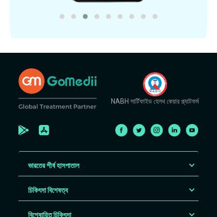
NABH সার্টিফাইড হেলথ কেয়ার প্ল্যাটফর্ম
ভারতের শীর্ষ হাসপাতাল
চিকিৎসা বিশেষত্ব
বিশেষায়িত চিকিৎসা