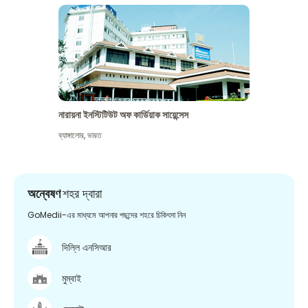
নারায়না ইনস্টিটিউট অফ কার্ডিয়াক সায়েন্সেস
ব্যাঙ্গালোর
,
ভারত
অন্বেষণ
শহর দ্বারা
GoMedii-এর মাধ্যমে আপনার পছন্দের শহরে চিকিৎসা নিন
দিল্লি এনসিআর
মুম্বাই