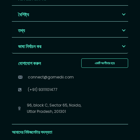
বৈশিষ্ট্য
তথ্য
ভাষা নির্বাচন কর
যোগাযোগ করুন
একটি অংশীদার হয়ে
connect@gomedii.com
(+91) 9311101477
96, block C, Sector 65, Noida,
Uttar Pradesh, 201301
আমাদের নিউজলেটার সদস্যতা