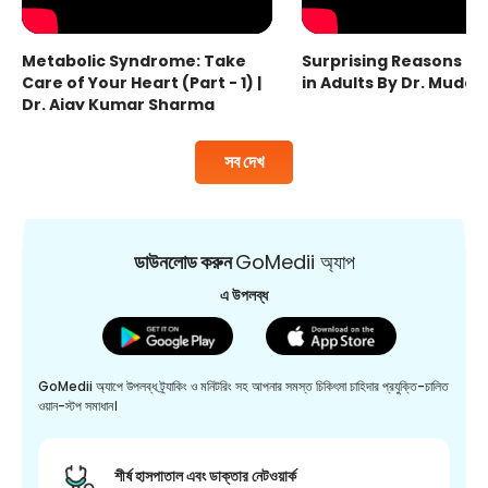
Metabolic Syndrome: Take
Surprising Reasons fo
Care of Your Heart (Part - 1) |
in Adults By Dr. Mudas
Dr. Ajay Kumar Sharma
সব দেখ
ডাউনলোড করুন
GoMedii অ্যাপ
এ উপলব্ধ
GoMedii অ্যাপে উপলব্ধ ট্র্যাকিং ও মনিটরিং সহ আপনার সমস্ত চিকিৎসা চাহিদার প্রযুক্তি-চালিত
ওয়ান-স্টপ সমাধান।
শীর্ষ হাসপাতাল এবং ডাক্তার নেটওয়ার্ক