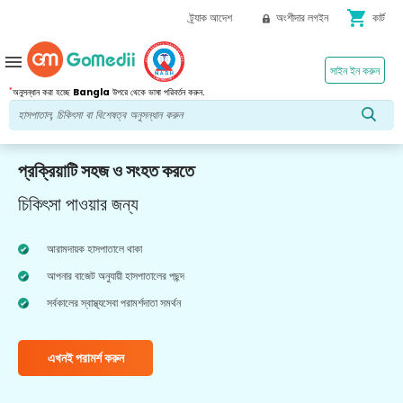
shopping_cart
ট্র্যাক আদেশ
অংশীদার লগইন
কার্ট
menu
সাইন ইন করুন
*
অনুসন্ধান করা হচ্ছে
Bangla
উপরে থেকে ভাষা পরিবর্তন করুন.
প্রক্রিয়াটি সহজ ও সংহত করতে
চিকিৎসা পাওয়ার জন্য
আরামদায়ক হাসপাতালে থাকা
আপনার বাজেট অনুযায়ী হাসপাতালের পছন্দ
সর্বকালের স্বাস্থ্যসেবা পরামর্শদাতা সমর্থন
এখনই পরামর্শ করুন