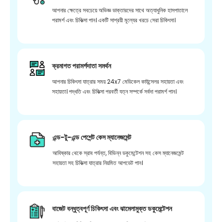
আপনার ক্ষেত্রে সবচেয়ে অভিজ্ঞ ডাক্তারদের সাথে অত্যাধুনিক হাসপাতালে
পরামর্শ এবং চিকিত্সা পান। একটি সাশ্রয়ী মূল্যের খরচে সেরা চিকিৎসা।
ক্রমাগত পরামর্শদাতা সমর্থন
আপনার চিকিৎসা যাত্রার সময় 24x7 মেডিকেল কাউন্সেলর সহায়তা এবং
সহায়তা। পদ্ধতি এবং চিকিত্সা পরবর্তী যত্ন সম্পর্কে সর্বদা পরামর্শ পান।
এন্ড-টু-এন্ড পেশেন্ট কেস ম্যানেজমেন্ট
আবিষ্কার থেকে স্রাব পর্যন্ত, বিভিন্ন ডকুমেন্টেশন সহ কেস ম্যানেজমেন্ট
সহায়তা সহ চিকিত্সা যাত্রার নিয়মিত আপডেট পান।
বাজেট বন্ধুত্বপূর্ণ চিকিৎসা এবং ঝামেলামুক্ত ডকুমেন্টেশন