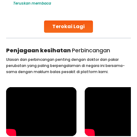
Teruskan membaca
challenges and help couples achieve their dream of
parenthood. Skilled technicians collect sperm using
specialized procedures to ensure optimal quality. Once
collected, they process the
Terokai Lagi
Continue Reading
Penjagaan kesihatan
Perbincangan
Ulasan dan perbincangan penting dengan doktor dan pakar
perubatan yang paling berpengalaman di negara ini bersama-
sama dengan maklum balas pesakit di platform kami.