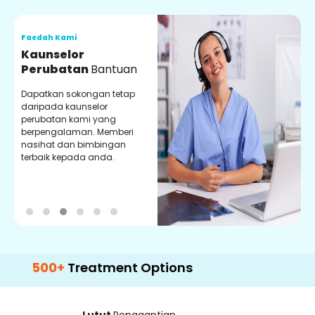
Faedah Kami
F
Kaunselor
V
Perubatan
Bantuan
P
Dapatkan sokongan tetap
P
daripada kaunselor
d
perubatan kami yang
p
berpengalaman. Memberi
m
nasihat dan bimbingan
m
terbaik kepada anda.
p
k
00+
Treatment Options