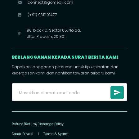
connect@gomedii.com
(+91) 9311101477
96, block C, Sector 65, Noida,
Uttar Pradesh, 201301
BERLANGGANAN KEPADA SURAT BERITA KAMI
Dapatkan langganan percuma untuk tip kesihatan dan
kecergasan kami dan nantikan tawaran terbaru kami
Refund/Return/Exchange Policy
Dasar Privasi
|
Terma & Syarat