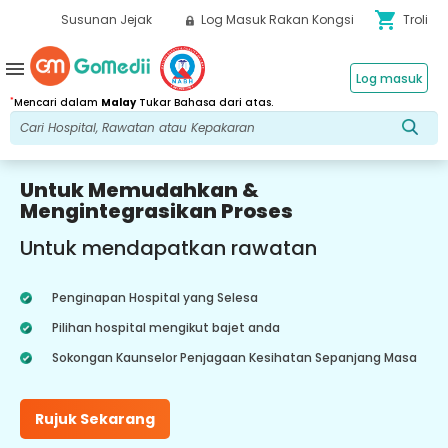
shopping_cart
Susunan Jejak
Log Masuk Rakan Kongsi
Troli
menu
Log masuk
*
Mencari dalam
Malay
Tukar Bahasa dari atas.
Untuk Memudahkan &
Mengintegrasikan Proses
Untuk mendapatkan rawatan
Penginapan Hospital yang Selesa
Pilihan hospital mengikut bajet anda
Sokongan Kaunselor Penjagaan Kesihatan Sepanjang Masa
Rujuk Sekarang