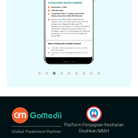
Platform Penjagaan Kesihatan
Disahkan NABH