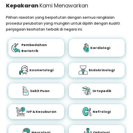
Kepakaran
Kami Menawarkan
Pilihan rawatan yang berpatutan dengan semua rangkaian
prosedur perubatan yang mungkin untuk dipilih dengan kualiti
penjagaan kesihatan terbaik di negara ini.
Pembedahan
Kardiologi
Bariatrik
Kosmetologi
Endokrinologi
Sakit Puan
Ortopedik
IVF & Kesuburan
Nefrologi
Neurologi
Onkologi