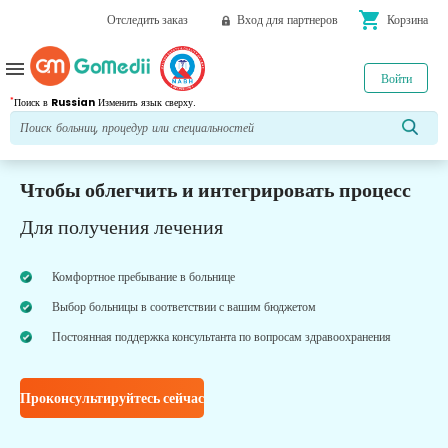
shopping_cart
Отследить заказ
Вход для партнеров
Корзина
menu
Войти
*
Поиск в
Russian
Изменить язык сверху.
Чтобы облегчить и интегрировать процесс
Для получения лечения
Комфортное пребывание в больнице
Выбор больницы в соответствии с вашим бюджетом
Постоянная поддержка консультанта по вопросам здравоохранения
Проконсультируйтесь сейчас