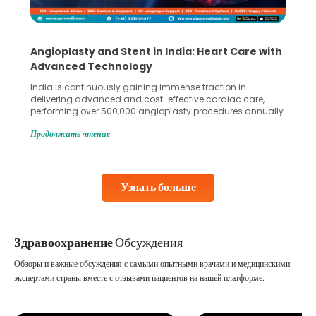
Angioplasty and Stent in India: Heart Care with
Advanced Technology
India is continuously gaining immense traction in
delivering advanced and cost-effective cardiac care,
performing over 500,000 angioplasty procedures annually
with a success rate exceeding 90%. Patients across the
Продолжить чтение
globe are searching for treatments like angioplasty and
stent placement in Indian hospitals, owing to the
combination of high-quality care and affordability.
Studies, such as one published
Узнать больше
Continue Reading
Здравоохранение
Обсуждения
Обзоры и важные обсуждения с самыми опытными врачами и медицинскими
экспертами страны вместе с отзывами пациентов на нашей платформе.