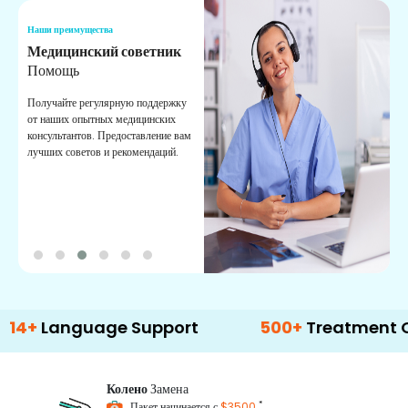
Наши преимущества
Н
Медицинский советник
О
Помощь
К
Получайте регулярную поддержку
О
от наших опытных медицинских
с
консультантов. Предоставление вам
п
лучших советов и рекомендаций.
в
о
nguage Support
500+
Treatment Options
Колено
Замена
*
Пакет начинается с
$3500