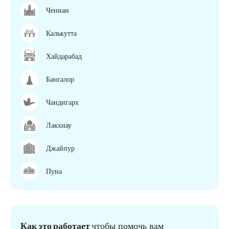
Ченнаи
Калькутта
Хайдарабад
Бангалор
Чандигарх
Лакхнау
Джайпур
Пуна
Как это работает
чтобы помочь вам